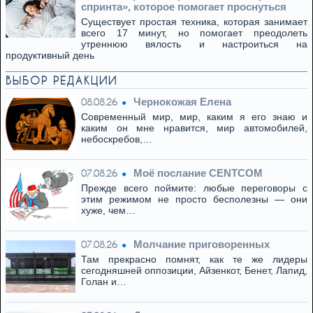
спринта», которое помогает проснуться
Существует простая техника, которая занимает
всего 17 минут, но помогает преодолеть
утреннюю вялость и настроиться на
продуктивный день
ВЫБОР РЕДАКЦИИ
Чернокожая Елена
08.08.26
Современный мир, мир, каким я его знаю и
каким он мне нравится, мир автомобилей,
небоскребов,…
Моё послание CENTCOM
07.08.26
Прежде всего поймите: любые переговоры с
этим режимом не просто бесполезны — они
хуже, чем…
Молчание приговоренных
07.08.26
Там прекрасно помнят, как те же лидеры
сегодняшней оппозиции, Айзенкот, Бенет, Лапид,
Голан и…