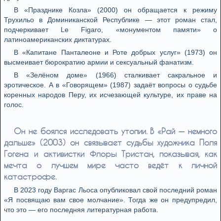
В «Празднике Козла» (2000) он обращается к режиму
Трухильо в Доминиканской Республике — этот роман стал,
подчеркивает Le Figaro, «монументом памяти» о
латиноамериканских диктатурах.
В «Капитане Панталеоне и Роте добрых услуг» (1973) он
высмеивает бюрократию армии и сексуальный фанатизм.
В «Зелёном доме» (1966) сталкивает сакральное и
эротическое. А в «Говорящем» (1987) задаёт вопросы о судьбе
коренных народов Перу, их исчезающей культуре, их праве на
голос.
Он не боялся исследовать утопии. В «Рай — немного
дальше» (2003) он связывает судьбы художника Поля
Гогена и активистки Флоры Тристан, показывая, как
мечта о лучшем мире часто ведёт к личной
катастрофе.
В 2023 году Варгас Льоса опубликовал свой последний роман
«Я посвящаю вам свое молчание». Тогда же он предупредил,
что это — его последняя литературная работа.