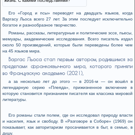
жизнь. С какими последствиями?
Его «Город и псы» переводят на двадцать языков, когда
Варгасу Льоса всего 27 лет. За этим последует исключительно
богатое и разнообразное творчество.
Романы, рассказы, литературные и политические эссе, пьесы,
мемуары, академические исследования. Всего писатель издал
около 50 произведений, которые были переведены более чем
на 45 языков мира.
Варгас Льоса стал первым автором, родившимся за
пределами франкоязычного мира, которого приняли
во Французскую академию (2021),
а за несколько лет до этого — в 2016-м — он вошёл в
легендарную серию «Плеяда», прижизненное включение в
которую становится признанием писателя как классика мировой
литературы.
Его романы стали полем, где он исследовал природу власти
и насилия, язык и свободу. В «Разговоре в Соборе» (1969) он
показывает, как авторитаризм просачивается в быт, в семью, в
душу.