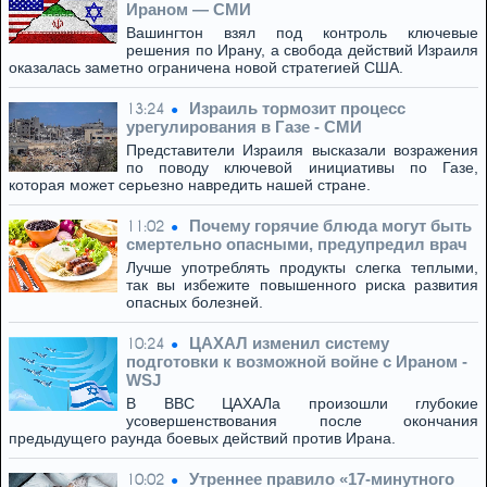
Ираном — СМИ
Вашингтон взял под контроль ключевые
решения по Ирану, а свобода действий Израиля
оказалась заметно ограничена новой стратегией США.
Израиль тормозит процесс
13:24
урегулирования в Газе - СМИ
Представители Израиля высказали возражения
по поводу ключевой инициативы по Газе,
которая может серьезно навредить нашей стране.
Почему горячие блюда могут быть
11:02
смертельно опасными, предупредил врач
Лучше употреблять продукты слегка теплыми,
так вы избежите повышенного риска развития
опасных болезней.
ЦАХАЛ изменил систему
10:24
подготовки к возможной войне с Ираном -
WSJ
В ВВС ЦАХАЛа произошли глубокие
усовершенствования после окончания
предыдущего раунда боевых действий против Ирана.
Утреннее правило «17-минутного
10:02