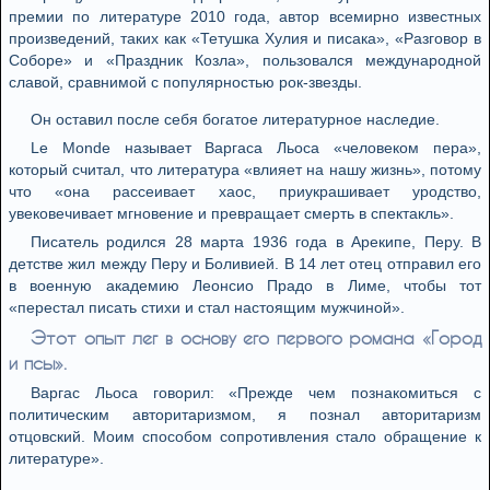
премии по литературе 2010 года, автор всемирно известных
произведений, таких как «Тетушка Хулия и писака», «Разговор в
Соборе» и «Праздник Козла», пользовался международной
славой, сравнимой с популярностью рок-звезды.
Он оставил после себя богатое литературное наследие.
Le Monde называет Варгаса Льоса «человеком пера»,
который считал, что литература «влияет на нашу жизнь», потому
что «она рассеивает хаос, приукрашивает уродство,
увековечивает мгновение и превращает смерть в спектакль».
Писатель родился 28 марта 1936 года в Арекипе, Перу. В
детстве жил между Перу и Боливией. В 14 лет отец отправил его
в военную академию Леонсио Прадо в Лиме, чтобы тот
«перестал писать стихи и стал настоящим мужчиной».
Этот опыт лег в основу его первого романа «Город
и псы».
Варгас Льоса говорил: «Прежде чем познакомиться с
политическим авторитаризмом, я познал авторитаризм
отцовский. Моим способом сопротивления стало обращение к
литературе».