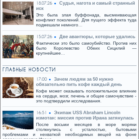
Cудья, нагота и самый странный
18.07.26
иск
Это была злая буффонада, высмеивающая
конфликт поколений. Для пущего эффекта туда
подмешали немного…
Две авантюры, которые удались
15.07.26
Фактически это было самоубийство. Против них
было Королевство Обеих Сицилий —
крупнейшее…
ГЛАВНЫЕ НОВОСТИ
Зачем людям за 50 нужно
17:00
обязательно пить кофе каждый день
Кофе может оказывать положительное влияние
на сердце, мозг, печень и общее самочувствие -
это подтвердили исследования.
Экипаж USS Abraham Lincoln
16:51
измотан: миссия против Ирана затянулась
После восьми месяцев в море моряки
столкнулись с усталостью, бытовыми
проблемами и нехваткой необходимых вещей на фоне