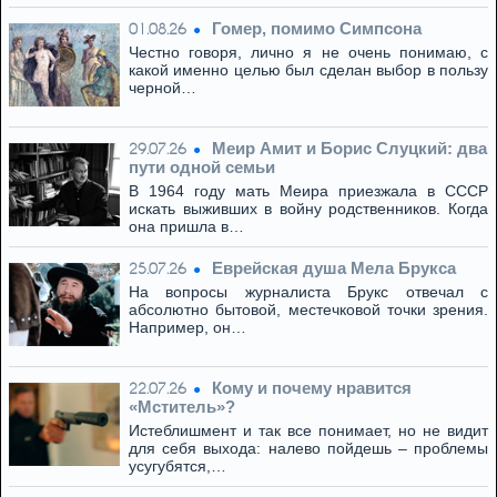
Гомер, помимо Симпсона
01.08.26
Честно говоря, лично я не очень понимаю, с
какой именно целью был сделан выбор в пользу
черной…
Меир Амит и Борис Слуцкий: два
29.07.26
пути одной семьи
В 1964 году мать Меира приезжала в СССР
искать выживших в войну родственников. Когда
она пришла в…
Eвpeйская душа Мела Брукса
25.07.26
На вопросы журналиста Брукс отвечал с
абсолютно бытовой, местечковой точки зрения.
Например, он…
Кому и почему нравится
22.07.26
«Мститель»?
Истеблишмент и так все понимает, но не видит
для себя выхода: налево пойдешь – проблемы
усугубятся,…