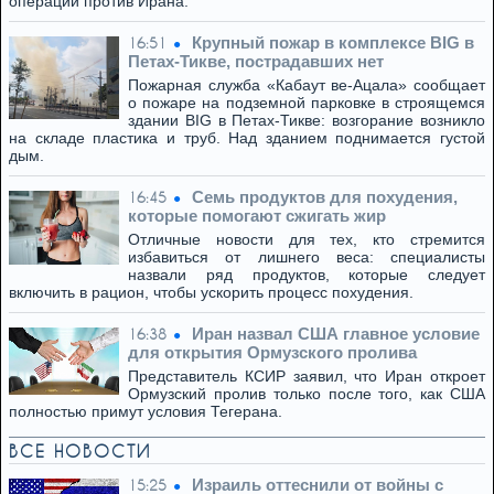
операции против Ирана.
Крупный пожар в комплексе BIG в
16:51
Петах-Тикве, пострадавших нет
Пожарная служба «Кабаут ве-Ацала» сообщает
о пожаре на подземной парковке в строящемся
здании BIG в Петах-Тикве: возгорание возникло
на складе пластика и труб. Над зданием поднимается густой
дым.
Семь продуктов для похудения,
16:45
которые помогают сжигать жир
Отличные новости для тех, кто стремится
избавиться от лишнего веса: специалисты
назвали ряд продуктов, которые следует
включить в рацион, чтобы ускорить процесс похудения.
Иран назвал США главное условие
16:38
для открытия Ормузского пролива
Представитель КСИР заявил, что Иран откроет
Ормузский пролив только после того, как США
полностью примут условия Тегерана.
ВСЕ НОВОСТИ
Израиль оттеснили от войны с
15:25