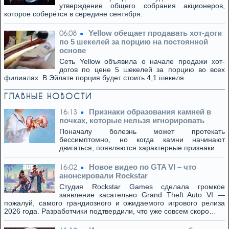
утверждение общего собрания акционеров,
которое соберётся в середине сентября.
Yellow обещает продавать хот-доги
06.08
по 5 шекелей за порцию на постоянной
основе
Сеть Yellow объявила о начале продажи хот-
догов по цене 5 шекелей за порцию во всех
филиалах. В Эйлате порция будет стоить 4,1 шекеля.
ГЛАВНЫЕ НОВОСТИ
Признаки образования камней в
16:13
почках, которые нельзя игнорировать
Поначалу болезнь может протекать
бессимптомно, но когда камни начинают
двигаться, появляются характерные признаки.
Новое видео по GTA VI – что
16:02
анонсировали Rockstar
Студия Rockstar Games сделала громкое
заявление касательно Grand Theft Auto VI —
пожалуй, самого грандиозного и ожидаемого игрового релиза
2026 года. Разработчики подтвердили, что уже совсем скоро…