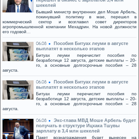
шекелей
Бывший министр внутренних дел Моше Арбель,
покинувший политику в мае, перешел в
коммерческий сектор и возглавил совет директоров
агропромышленной компании Мехадрин. На новой должности
его годовой…
Пособия Битуах леуми в августе
06.08
выплатят в несколько этапов
Битуах леуми перечислит пособия по
безработице 12 августа, детские выплаты – 20-
го, а основные долгосрочные пособия – 28
августа.
Пособия Битуах леуми в августе
06.08
выплатят в несколько этапов
Битуах леуми перечислит пособия по
безработице 12 августа, детские выплаты – 20-
го, а основные долгосрочные пособия – 28
августа.
Экс-глава МВД Моше Арбель будет
06.08
получать в структуре Ицхака Тшувы
зарплату в 3,4 млн шекелей
Пакет вознаграждения будет вынесен на