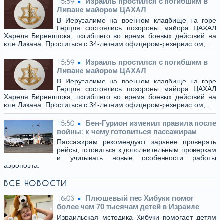
Израиль простился с погибшим в
15:59
Ливане майором ЦАХАЛ
В Иерусалиме на военном кладбище на горе
Герцля состоялись похороны майора ЦАХАЛ
Хареля Биренштока, погибшего во время боевых действий на
юге Ливана. Проститься с 34-летним офицером-резервистом,…
Израиль простился с погибшим в
15:59
Ливане майором ЦАХАЛ
В Иерусалиме на военном кладбище на горе
Герцля состоялись похороны майора ЦАХАЛ
Хареля Биренштока, погибшего во время боевых действий на
юге Ливана. Проститься с 34-летним офицером-резервистом,…
Бен-Гурион изменил правила после
15:50
войны: к чему готовиться пассажирам
Пассажирам рекомендуют заранее проверять
рейсы, готовиться к дополнительным проверкам
и учитывать новые особенности работы
аэропорта.
ВСЕ НОВОСТИ
Плюшевый пес Хибуки помог
16:03
более чем 70 тысячам детей в Израиле
Израильская методика Хибуки помогает детям