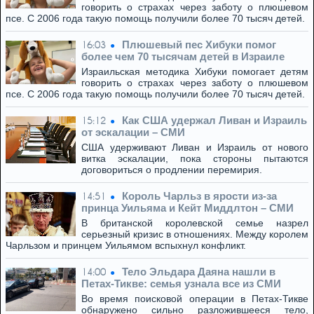
говорить о страхах через заботу о плюшевом
псе. С 2006 года такую помощь получили более 70 тысяч детей.
Плюшевый пес Хибуки помог
16:03
более чем 70 тысячам детей в Израиле
Израильская методика Хибуки помогает детям
говорить о страхах через заботу о плюшевом
псе. С 2006 года такую помощь получили более 70 тысяч детей.
Как США удержал Ливан и Израиль
15:12
от эскалации – СМИ
США удерживают Ливан и Израиль от нового
витка эскалации, пока стороны пытаются
договориться о продлении перемирия.
Король Чарльз в ярости из-за
14:51
принца Уильяма и Кейт Миддлтон – СМИ
В британской королевской семье назрел
серьезный кризис в отношениях. Между королем
Чарльзом и принцем Уильямом вспыхнул конфликт.
Тело Эльдара Даяна нашли в
14:00
Петах-Тикве: семья узнала все из СМИ
Во время поисковой операции в Петах-Тикве
обнаружено сильно разложившееся тело,