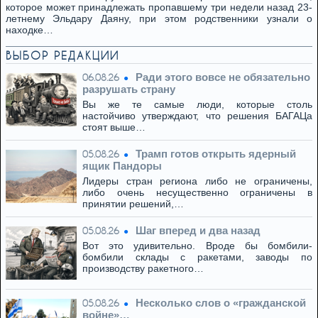
которое может принадлежать пропавшему три недели назад 23-
летнему Эльдару Даяну, при этом родственники узнали о
находке…
ВЫБОР РЕДАКЦИИ
Ради этого вовсе не обязательно
06.08.26
разрушать страну
Вы же те самые люди, которые столь
настойчиво утверждают, что решения БАГАЦа
стоят выше…
Трамп готов открыть ядерный
05.08.26
ящик Пандоры
Лидеры стран региона либо не ограничены,
либо очень несущественно ограничены в
принятии решений,…
Шаг вперед и два назад
05.08.26
Вот это удивительно. Вроде бы бомбили-
бомбили склады с ракетами, заводы по
производству ракетного…
Несколько слов о «гражданской
05.08.26
войне»…