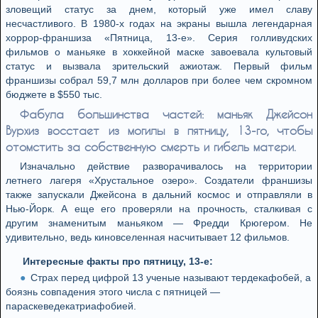
зловещий статус за днем, который уже имел славу
несчастливого. В 1980-х годах на экраны вышла легендарная
хоррор-франшиза «Пятница, 13-е». Серия голливудских
фильмов о маньяке в хоккейной маске завоевала культовый
статус и вызвала зрительский ажиотаж. Первый фильм
франшизы собрал 59,7 млн долларов при более чем скромном
бюджете в $550 тыс.
Фабула большинства частей: маньяк Джейсон
Вурхиз восстает из могилы в пятницу, 13-го, чтобы
отомстить за собственную смерть и гибель матери.
Изначально действие разворачивалось на территории
летнего лагеря «Хрустальное озеро». Создатели франшизы
также запускали Джейсона в дальний космос и отправляли в
Нью-Йорк. А еще его проверяли на прочность, сталкивая с
другим знаменитым маньяком — Фредди Крюгером. Не
удивительно, ведь киновселенная насчитывает 12 фильмов.
Интересные факты про пятницу, 13-е:
Страх перед цифрой 13 ученые называют тердекафобей, а
боязнь совпадения этого числа с пятницей —
параскеведекатриафобией.