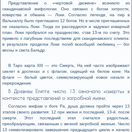
Представление о «чертовой дюжине» возникло из
скандинавской мифологии. Оно связано с богом хитрости,
коварства и обмана — Локи. Согласно легенде, на пир в
Вальхаллу было приглашено 12 богов. Но в числе приглашенных
не оказалось Локи. Тогда он рассердился и задумал коварный
план. Локи пробрался на празднество, став 13-м по счету. Это
привело к пагубным последствиям для скандинавского олимпа:
в результате проделок Локи погиб всеобщий любимец — бог
весны и света Бальдр.
В Таро карта XIII — это Смерть. На ней часто изображают
скелет в доспехах и с флагом, сидящий на белом коне. На
флаге — белый цветок, символизирующий новое начало и
перерождение.
В Древнем Египте число 13 означало «смерть» в
контексте представлений о загробной жизни.
Согласно мифам о боге Ра, душа должна пройти через 13
этапов своего развития: 12 при жизни и последний, 13-й, после
смерти. Этот последний этап считался радостным,
преобразующим, связанным с вечной загробной жизнью. Число
13 символизировало завершение предыдущего цикла и начало