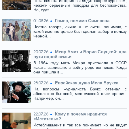
Пока вся эта история выглядит скорее курьезом,
нежели серьезным поводом для беспокойства.
Но, судя…
Гомер, помимо Симпсона
01.08.26
Честно говоря, лично я не очень понимаю, с
какой именно целью был сделан выбор в пользу
черной…
Меир Амит и Борис Слуцкий: два
29.07.26
пути одной семьи
В 1964 году мать Меира приезжала в СССР
искать выживших в войну родственников. Когда
она пришла в…
Eвpeйская душа Мела Брукса
25.07.26
На вопросы журналиста Брукс отвечал с
абсолютно бытовой, местечковой точки зрения.
Например, он…
Кому и почему нравится
22.07.26
«Мститель»?
Истеблишмент и так все понимает, но не видит