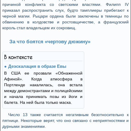
причиной конфликта со светскими властями. Филипп IV
приказал распространить слух, будто тамплиеры прибегают к
черной магии. Рыцари ордена были заключены в темницы по
обвинению в колдовстве и ростовщичестве, а французский
король стал владельцем их сокровищ.
За что боятся «чертову дюжину»
В контексте
Деэскалация в образе Евы
В США ее прозвали «Обнаженной
Афиной». Когда атмосфера в
Портленде накалилась, она встала
между демонстрантами и полицейскими
и начала принимать позы из йоги и
балета. На ней была только маска.
Число 13 также считается негативным безотносительно к
пятнице. Некоторые верят, что оно связано с неприятностями и
дурными знамениями.