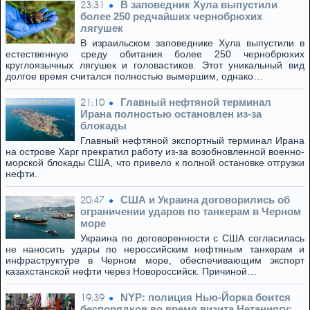
В заповедник Хула выпустили
23:31
более 250 редчайших чернобрюхих
лягушек
В израильском заповеднике Хула выпустили в
естественную среду обитания более 250 чернобрюхих
круглоязычных лягушек и головастиков. Этот уникальный вид
долгое время считался полностью вымершим, однако…
Главный нефтяной терминал
21:10
Ирана полностью остановлен из-за
блокады
Главный нефтяной экспортный терминал Ирана
на острове Харг прекратил работу из-за возобновленной военно-
морской блокады США, что привело к полной остановке отгрузки
нефти.
США и Украина договорились об
20:47
ограничении ударов по танкерам в Черном
море
Украина по договоренности с США согласилась
не наносить удары по нероссийским нефтяным танкерам и
инфраструктуре в Черном море, обеспечивающим экспорт
казахстанской нефти через Новороссийск. Причиной…
NYP: полиция Нью-Йорка боится
19:39
беспорядков во время визита Нетаниягу: