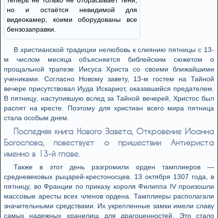
теперь не только не отбрасывает тени,
но и остаётся невидимой для
видеокамер, коими оборудованы все
бензозаправки.
В христианской традиции нелюбовь к слиянию пятницы с 13-
м числом месяца объясняется библейским сюжетом о
прощальной трапезе Иисуса Христа со своими ближайшими
учениками. Согласно Новому завету, 13-м гостем на Тайной
вечере присутствовал Иуда Искариот, оказавшийся предателем.
В пятницу, наступившую вслед за Тайной вечерей, Христос был
распят на кресте. Поэтому для христиан всего мира пятница
стала особым днем.
Последняя книга Нового Завета, Откровение Иоанна
Богослова, повествует о пришествии Антихриста
именно в 13-й главе.
Также в этот день разгромили орден тамплиеров —
средневековых рыцарей-крестоносцев. 13 октября 1307 года, в
пятницу, во Франции по приказу короля Филиппа IV произошли
массовые аресты всех членов ордена. Тамплиеры располагали
значительными средствами. Их укрепленные замки имели славу
самых надежных хранилищ для драгоценностей. Это стало