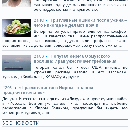
Эксперимент показал, что люди бессознательно
считывают одну деталь внешности и связывают
ее с надежностью и открытостью.
Три главные ошибки после ужина –
23:10
чего никогда не делают врачи
Вечерние ритуалы прямо влияют на комфорт
ЖКТ и качество сна. Такие распространенные
неприятности, как изжога, вздутие или рефлюкс, часто
возникают из-за действий, совершаемых сразу после ужина.…
Попутал берега Ормузского
23:03
пролива: Иран ужесточает требования
Тегеран хотел бы, чтобы США никогда не
угрожали режиму аятолл и его вассалам:
хуситам, «Хизбалле», ХАМАСу и другим.
«Правительство с Яиром Голаном
22:59
предпочтительнее»
Депутат Кнессета, вышедший из «Ликуда» и присоединившийся
к «Исраэль Бейтейну», заявил, что, несмотря на глубокие
разногласия с Яиром Голаном, предпочел бы видеть его
министром туризма, а не…
ВСЕ НОВОСТИ