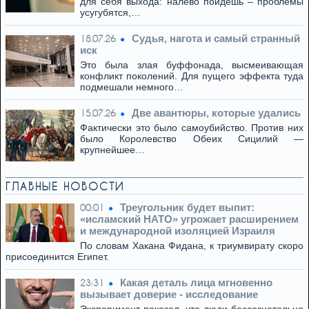
для себя выхода: налево пойдешь – проблемы
усугубятся,…
Cудья, нагота и самый странный
18.07.26
иск
Это была злая буффонада, высмеивающая
конфликт поколений. Для пущего эффекта туда
подмешали немного…
Две авантюры, которые удались
15.07.26
Фактически это было самоубийство. Против них
было Королевство Обеих Сицилий —
крупнейшее…
ГЛАВНЫЕ НОВОСТИ
Треугольник будет выпит:
00:01
«исламский НАТО» угрожает расширением
и международной изоляцией Израиля
По словам Хакана Фидана, к триумвирату скоро
присоединится Египет.
Какая деталь лица мгновенно
23:31
вызывает доверие - исследование