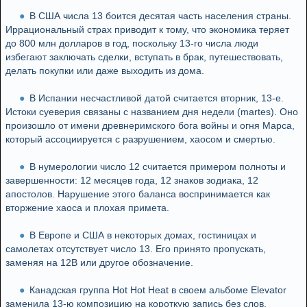
В США числа 13 боится десятая часть населения страны.
Иррациональный страх приводит к тому, что экономика теряет
до 800 млн долларов в год, поскольку 13-го числа люди
избегают заключать сделки, вступать в брак, путешествовать,
делать покупки или даже выходить из дома.
В Испании несчастливой датой считается вторник, 13-е.
Истоки суеверия связаны с названием дня недели (martes). Оно
произошло от имени древнеримского бога войны и огня Марса,
который ассоциируется с разрушением, хаосом и смертью.
В нумерологии число 12 считается примером полноты и
завершенности: 12 месяцев года, 12 знаков зодиака, 12
апостолов. Нарушение этого баланса воспринимается как
вторжение хаоса и плохая примета.
В Европе и США в некоторых домах, гостиницах и
самолетах отсутствует число 13. Его принято пропускать,
заменяя на 12В или другое обозначение.
Канадская группа Hot Hot Heat в своем альбоме Elevator
заменила 13-ю композицию на короткую запись без слов,