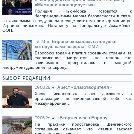
«Мамдани провоцирует их»
Полиция Нью-Йорка готовится к
беспрецедентным мерам безопасности в связи
с ожидаемым в следующем месяце визитом премьер-министра
Израиля Биньямина Нетаниягу на Генеральную Ассамблею
ООН.
Европа оказалась в ловушке,
18:24
которую сама создала - СМИ
Евросоюз годами платил соседним странам за
сдерживание мигрантов, но теперь эта
зависимость превратилась в мощный
инструмент давления на Европу.
ВЫБОР РЕДАКЦИИ
Арест «благотворителя»
09.08.26
Хасна использовал свою должность в
организации, позиционировавшей себя как
международная…
«Вторжение» в Европу
09.08.26
На практике приостановка Шенгенского
соглашения означает, что Италия закроет
морские и воздушные…