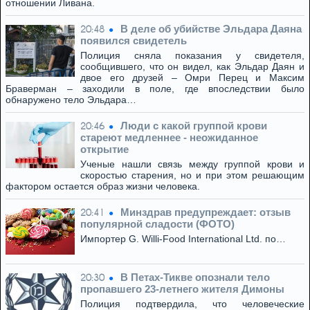
отношении Ливана.
В деле об убийстве Эльдара Даяна
20:48
появился свидетель
Полиция сняла показания у свидетеля,
сообщившего, что он видел, как Эльдар Даян и
двое его друзей – Омри Перец и Максим
Браверман – заходили в поле, где впоследствии было
обнаружено тело Эльдара…
Люди с какой группой крови
20:46
стареют медленнее - неожиданное
открытие
Ученые нашли связь между группой крови и
скоростью старения, но и при этом решающим
фактором остается образ жизни человека.
Минздрав предупреждает: отзыв
20:41
популярной сладости (ФОТО)
Импортер G. Willi-Food International Ltd. по…
В Петах-Тикве опознали тело
20:30
пропавшего 23-летнего жителя Димоны
Полиция подтвердила, что человеческие