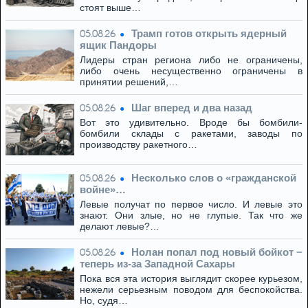
стоят выше…
Трамп готов открыть ядерный
05.08.26
ящик Пандоры
Лидеры стран региона либо не ограничены,
либо очень несущественно ограничены в
принятии решений,…
Шаг вперед и два назад
05.08.26
Вот это удивительно. Вроде бы бомбили-
бомбили склады с ракетами, заводы по
производству ракетного…
Несколько слов о «гражданской
05.08.26
войне»…
Левые получат по первое число. И левые это
знают. Они злые, но не глупые. Так что же
делают левые?…
Нолан попал под новый бойкот −
05.08.26
теперь из‑за Западной Сахары
Пока вся эта история выглядит скорее курьезом,
нежели серьезным поводом для беспокойства.
Но, судя…