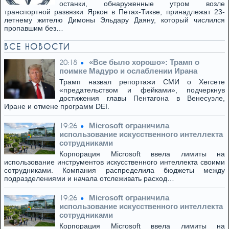
останки, обнаруженные утром возле
транспортной развязки Яркон в Петах-Тикве, принадлежат 23-
летнему жителю Димоны Эльдару Даяну, который числился
пропавшим без…
ВСЕ НОВОСТИ
«Все было хорошо»: Трамп о
20:18
поимке Мадуро и ослаблении Ирана
Трамп назвал репортажи СМИ о Хегсете
«предательством и фейками», подчеркнув
достижения главы Пентагона в Венесуэле,
Иране и отмене программ DEI.
Microsoft ограничила
19:26
использование искусственного интеллекта
сотрудниками
Корпорация Microsoft ввела лимиты на
использование инструментов искусственного интеллекта своими
сотрудниками. Компания распределила бюджеты между
подразделениями и начала отслеживать расход…
Microsoft ограничила
19:26
использование искусственного интеллекта
сотрудниками
Корпорация Microsoft ввела лимиты на