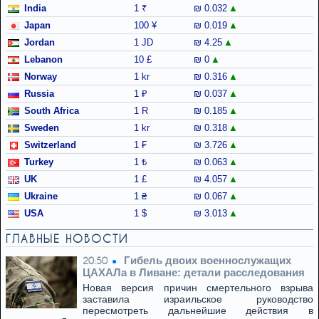
India
1 ₹
₪ 0.032
Japan
100 ¥
₪ 0.019
Jordan
1 JD
₪ 4.25
Lebanon
10 £
₪ 0
Norway
1 kr
₪ 0.316
Russia
1 ₽
₪ 0.037
South Africa
1 R
₪ 0.185
Sweden
1 kr
₪ 0.318
Switzerland
1 ₣
₪ 3.726
Turkey
1 ₺
₪ 0.063
UK
1 £
₪ 4.057
Ukraine
1 ₴
₪ 0.067
USA
1 $
₪ 3.013
ГЛАВНЫЕ НОВОСТИ
Гибель двоих военнослужащих
20:50
ЦАХАЛа в Ливане: детали расследования
Новая версия причин смертельного взрыва
заставила израильское руководство
пересмотреть дальнейшие действия в