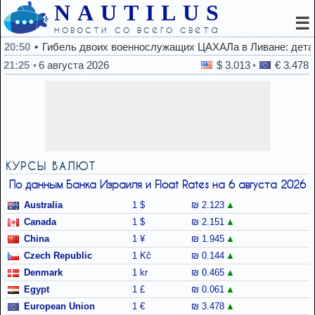
NAUTILUS
☰
новости со всего света
Гибель двоих военнослужащих ЦАХАЛа в Ливане: детали рас
21:25
6 августа 2026
$ 3.013
€ 3.478
КУРСЫ ВАЛЮТ
По данным Банка Израиля и Float Rates на 6 августа 2026
Australia
1 $
₪ 2.123
Canada
1 $
₪ 2.151
China
1 ¥
₪ 1.945
Czech Republic
1 Kč
₪ 0.144
Denmark
1 kr
₪ 0.465
Egypt
1 £
₪ 0.061
European Union
1 €
₪ 3.478