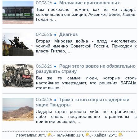
Молчание приговоренных
07.08.26
Там прекрасно помнят, как те же лидеры
сегодняшней оппозиции, Айзенкот, Бенет, Лапид,
Голан и…
Диагноз
07.08.26
Вторая Мировая война - плод многолетних
усилий именно Советской России. Приходом к
власти Гитлер,…
Ради этого вовсе не обязательно
06.08.26
разрушать страну
Вы же те самые люди, которые столь
настойчиво утверждают, что решения БАГАЦа
стоят выше…
Трамп готов открыть ядерный
05.08.26
ящик Пандоры
Лидеры стран региона либо не ограничены,
либо очень несущественно ограничены в
принятии решений,…
Иерусалим
30
Тель-Авив
31
Хайфа
25