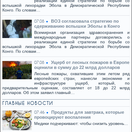
реализации единой стратегии по борьбе со
вспышкой лихорадки Эбола в Демократической Республике
Конго. По словам…
ВОЗ согласовала стратегию по
07.08
сдерживанию вспышки Эболы в Конго
Всемирная организация здравоохранения и
международные партнеры договорились о
реализации единой стратегии по борьбе со
вспышкой лихорадки Эбола в Демократической Республике
Конго. По словам…
Ущерб от лесных пожаров в Европе
07.08
оценили в сумму до 22 млрд долларов
Лесные пожары, охватившие этим летом ряд
европейских стран, нанесли экономике и
инфраструктуре ущерб, который, по
предварительным оценкам, составляет от 18 до 22 млрд
долларов. Об этом заявил главный…
ГЛАВНЫЕ НОВОСТИ
Продукты для завтрака, которые
07:46
провоцируют воспаления
Медики подчеркивают: чтобы снизить уровень…