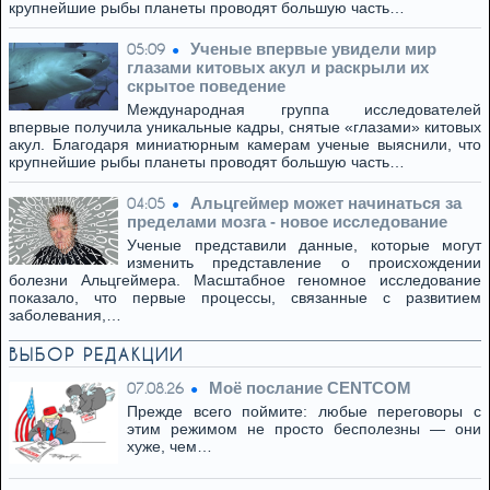
крупнейшие рыбы планеты проводят большую часть…
Ученые впервые увидели мир
05:09
глазами китовых акул и раскрыли их
скрытое поведение
Международная группа исследователей
впервые получила уникальные кадры, снятые «глазами» китовых
акул. Благодаря миниатюрным камерам ученые выяснили, что
крупнейшие рыбы планеты проводят большую часть…
Альцгеймер может начинаться за
04:05
пределами мозга - новое исследование
Ученые представили данные, которые могут
изменить представление о происхождении
болезни Альцгеймера. Масштабное геномное исследование
показало, что первые процессы, связанные с развитием
заболевания,…
ВЫБОР РЕДАКЦИИ
Моё послание CENTCOM
07.08.26
Прежде всего поймите: любые переговоры с
этим режимом не просто бесполезны — они
хуже, чем…