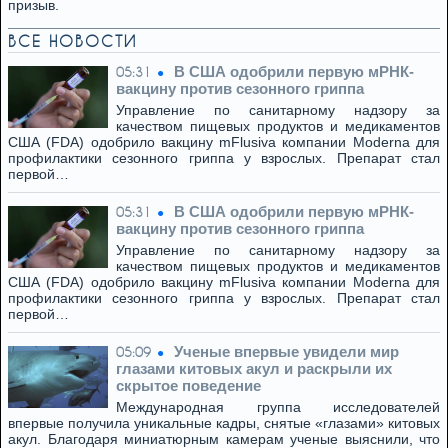
призыв.
ВСЕ НОВОСТИ
В США одобрили первую мРНК-
05:31
вакцину против сезонного гриппа
Управление по санитарному надзору за
качеством пищевых продуктов и медикаментов
США (FDA) одобрило вакцину mFlusiva компании Moderna для
профилактики сезонного гриппа у взрослых. Препарат стал
первой…
В США одобрили первую мРНК-
05:31
вакцину против сезонного гриппа
Управление по санитарному надзору за
качеством пищевых продуктов и медикаментов
США (FDA) одобрило вакцину mFlusiva компании Moderna для
профилактики сезонного гриппа у взрослых. Препарат стал
первой…
Ученые впервые увидели мир
05:09
глазами китовых акул и раскрыли их
скрытое поведение
Международная группа исследователей
впервые получила уникальные кадры, снятые «глазами» китовых
акул. Благодаря миниатюрным камерам ученые выяснили, что