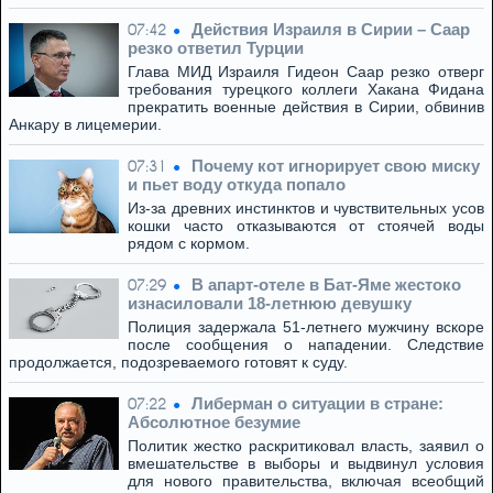
Действия Израиля в Сирии – Саар
07:42
резко ответил Турции
Глава МИД Израиля Гидеон Саар резко отверг
требования турецкого коллеги Хакана Фидана
прекратить военные действия в Сирии, обвинив
Анкару в лицемерии.
Почему кот игнорирует свою миску
07:31
и пьет воду откуда попало
Из-за древних инстинктов и чувствительных усов
кошки часто отказываются от стоячей воды
рядом с кормом.
В апарт-отеле в Бат-Яме жестоко
07:29
изнасиловали 18-летнюю девушку
Полиция задержала 51-летнего мужчину вскоре
после сообщения о нападении. Следствие
продолжается, подозреваемого готовят к суду.
Либерман о ситуации в стране:
07:22
Абсолютное безумие
Политик жестко раскритиковал власть, заявил о
вмешательстве в выборы и выдвинул условия
для нового правительства, включая всеобщий