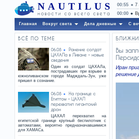
NAUTILUS
00:55
7
новости со всего света
Главная
Вокруг света
Дела дневные
С ве
ВСЁ ПО ТЕМЕ
БЛИЖНИ
Ранение солдат
Вы запл
06.08
ЦАХАЛа в Ливане – новые
Персидс
сведения
Один из солдат ЦАХАЛа,
Иран при
пострадавших при взрыве в
решение 
южноливанском городе Мадждаль-Зун, уже
пришел в сознание.
На границе с
06.08
Египтом – ЦАХАЛ
перехватил гигантский
дрон
ЦАХАЛ перехватил на
египетской границе крупный беспилотник с
автоматами, вероятно предназначавшимися
для ХАМАСа.