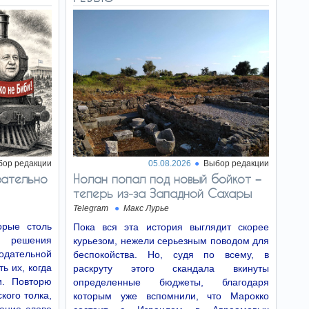
бор редакции
05.08.2026
Выбор редакции
зательно
Нолан попал под новый бойкот −
теперь из‑за Западной Сахары
Telegram
Макс Лурье
рые столь
Пока вся эта история выглядит скорее
о решения
курьезом, нежели серьезным поводом для
дательной
беспокойства. Но, судя по всему, в
ь их, когда
раскруту этого скандала вкинуты
и. Повторю
определенные бюджеты, благодаря
кого толка,
которым уже вспомнили, что Марокко