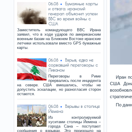
Бумажные карты
06.08
и отвага: иранский
генерал объяснил успехи
ВВС во время войны с
США
Заместитель командующего ВВС Ирана
заявил, что в ходе ударов по американским
военным базам на Ближнем Востоке иранские
летчики использовали вместо GPS бумажные
карты.
Взрыв, едва не
06.08
сорвавший переговоры с
Ливаном
Переговоры в Риме
Иран по
прервались после инцидента
США Дона
на севере. США вмешались, чтобы не
допустить эскалации, но разногласия сторон
возобновл
остаются.
стратегич
По данн
Взрывы в столице
06.08
Йемена
Из контролируемой
хуситами столицы Йемена –
города Сана – поступают
сообщения о взрывах. Это произошло на