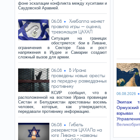
фоне эскалации конфликта между хуситами и
Саудовской Аравией.
Хизбалла меняет
06.08
правила игры — оценка,
тревожащая ЦАХАЛ
Ситуация на границах
обостряется: бои в Ливане,
ограничения в Секторе Газа и рост
напряжения в Иудее и Самарии создают
сложный вызов для армии.
В Иране
06.08
проведены новые аресты
за передачу разведданных
противнику
КСИР сообщил, что в
06.08.2026
расположенной на востоке Ирана провинции
Экипаж т
Систан и Белуджистан арестованы восемь
человек, которые, как утверждается,
Ормузски
передавали противнику информацию.
взрывах 
Управлени
Гибель
Великобри
06.08
резервистов ЦАХАЛа на
юге Ливана – названы