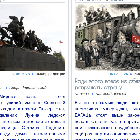
07.08.2026
Выбор редакции
06.08.2026
Вы
Ради этого вовсе не обя
разрушать страну
ал
Игорь Черниховский
Nautilus
Ближний Восток
Мировая война - плод
их усилий именно Советской
Вы же те самые люди, кото
иходом к власти Гитлер, этот,
настойчиво утверждают, чт
делению Лукича, ледокол
БАГАЦа стоят выше законо
, целиком и полностью обязан
власти. Странно как-то нарушат
оварища Сталина. Поделить
они оказываются неудобным
ежду двумя тоталитарными
ещё раз: партии социалистичес