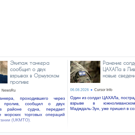
Экипаж танкера
Ранение солд
сообщил о двух
ЦАХАЛа в Лив
взрывах в Ормузском
новые сведен
проливе
06.08.2026
Cursor Info
NewsRu
Один из солдат ЦАХАЛа, постр
анкера, проходившего через
взрыве в южноливанско
й пролив, сообщил о двух
Мадждаль-Зун, уже пришел в со
в районе судна, передает
е морских торговых операций
тании (UKMTO).