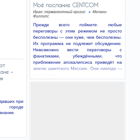
Моё послание CENTCOM
Иран: перманентный кризис
Мелани
Филлипс
Прежде всего поймите: любые
переговоры с этим режимом не просто
бесполезны — они хуже, чем бесполезны.
Их программа не подлежит обсуждению.
Невозможно вести переговоры с
фанатиками, убеждёнными, что
приближение апокалипсиса приведёт на
ат
землю шиитского Мессию. Они никогда —
ане –
ни при каких…
ия
адавших при
м городе
знание.