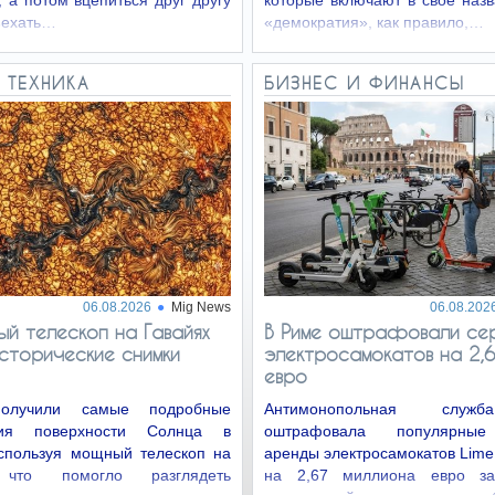
 а потом вцепиться друг другу
которые включают в своё наз
Въехать…
«демократия», как правило,…
 ТЕХНИКА
БИЗНЕС И ФИНАНСЫ
06.08.2026
Mig News
06.08.202
й телескоп на Гавайях
В Риме оштрафовали се
сторические снимки
электросамокатов на 2,6
евро
олучили самые подробные
Антимонопольная слу
ния поверхности Солнца в
оштрафовала популярные
используя мощный телескоп на
аренды электросамокатов Lime, 
 что помогло разглядеть
на 2,67 миллиона евро за