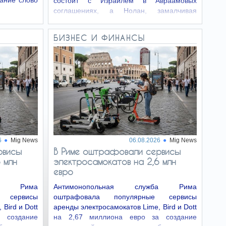
вание слово
состоит с Израилем в Авраамовых
соглашениях, а Нолан, замалчивая
эксплуатацию…
БИЗНЕС И ФИНАНСЫ
6
Mig News
06.08.2026
Mig News
рвисы
В Риме оштрафовали сервисы
 млн
электросамокатов на 2,6 млн
евро
жба Рима
Антимонопольная служба Рима
 сервисы
оштрафовала популярные сервисы
Bird и Dott
аренды электросамокатов Lime, Bird и Dott
 создание
на 2,67 миллиона евро за создание