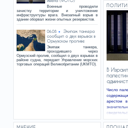
имена (ФОТО)
ПОЛИТИ
Военные проводили
зачистку территории и уничтожение
инфраструктуры врага. Внезапный взрыв в
здании оборвал жизни опытных резервистов.
Экипаж танкера
06.08
сообщил о двух взрывах в
Ормузском проливе
Экипаж танкера,
проходившего через
Ормузский пролив, сообщил о двух взрывах в
районе судна, передает Управление морских
торговых операций Великобритании (UKMTO).
В Израи
палестин
админис
Число пале
содержащ
арестом в
значител
свидетел
тюремной 
МНЕНИЕ
ПЛОЩА