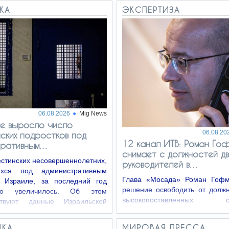
КА
ЭКСПЕРТИЗА
06.08.2026
Mig News
ле выросло число
06.08.20
ских подростков под
12 канал ИТВ: Роман Го
тративным…
снимает с должностей дв
стинских несовершеннолетних,
руководителей в…
ихся под административным
Глава «Мосада» Роман Гофм
 Израиле, за последний год
решение освободить от должн
ьно увеличилось. Об этом
высокопоставленных сот
ьствуют данные Израильской
ведомства из-за провала пла
службы,…
режима в Иране.
ДКА
МИРОВАЯ ПРЕССА