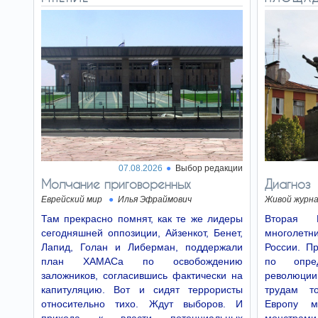
07.08.2026
Выбор редакции
Молчание приговоренных
Диагноз
Еврейский мир
Илья Эфраймович
Живой журн
Там прекрасно помнят, как те же лидеры
Вторая 
сегодняшней оппозиции, Айзенкот, Бенет,
многолетн
Лапид, Голан и Либерман, поддержали
России. Пр
план ХАМАСа по освобождению
по опре
заложников, согласившись фактически на
революции
капитуляцию. Вот и сидят террористы
трудам т
относительно тихо. Ждут выборов. И
Европу м