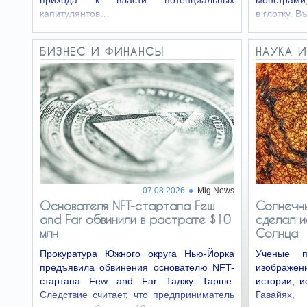
прихода к власти потенциальных
монстрами,
капитулянтов…
в глотку. 
БИЗНЕС И ФИНАНСЫ
НАУКА И
07.08.2026
Mig News
Основателя NFT-стартапа Few
Солнечны
and Far обвинили в растрате $10
сделал и
млн
Солнца
Прокуратура Южного округа Нью-Йорка
Ученые п
предъявила обвинения основателю NFT-
изображе
стартапа Few and Far Таджу Тарше.
истории, 
Следствие считает, что предприниматель
Гавайях,