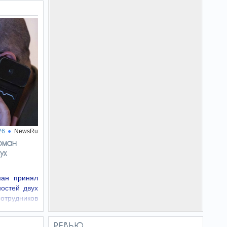
26
NewsRu
фман
ух
ан принял
остей двух
рудников
на по смене
РЕВЬЮ