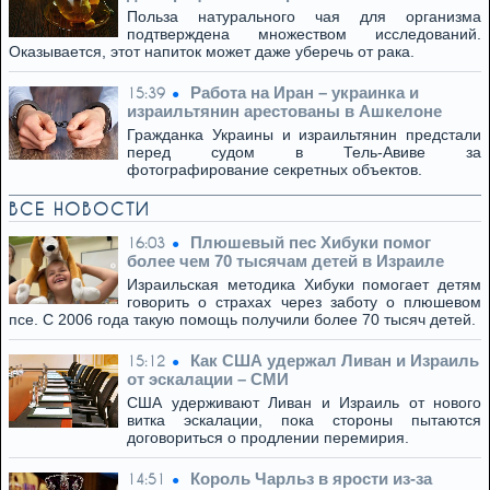
Польза натурального чая для организма
подтверждена множеством исследований.
Оказывается, этот напиток может даже уберечь от рака.
Работа на Иран – украинка и
15:39
израильтянин арестованы в Ашкелоне
Гражданка Украины и израильтянин предстали
перед судом в Тель-Авиве за
фотографирование секретных объектов.
ВСЕ НОВОСТИ
Плюшевый пес Хибуки помог
16:03
более чем 70 тысячам детей в Израиле
Израильская методика Хибуки помогает детям
говорить о страхах через заботу о плюшевом
псе. С 2006 года такую помощь получили более 70 тысяч детей.
Как США удержал Ливан и Израиль
15:12
от эскалации – СМИ
США удерживают Ливан и Израиль от нового
витка эскалации, пока стороны пытаются
договориться о продлении перемирия.
Король Чарльз в ярости из-за
14:51