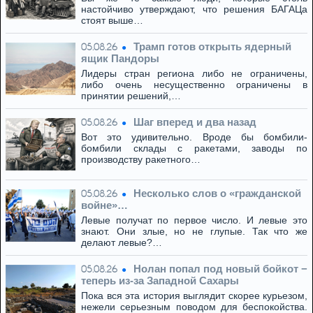
настойчиво утверждают, что решения БАГАЦа
стоят выше…
Трамп готов открыть ядерный
05.08.26
ящик Пандоры
Лидеры стран региона либо не ограничены,
либо очень несущественно ограничены в
принятии решений,…
Шаг вперед и два назад
05.08.26
Вот это удивительно. Вроде бы бомбили-
бомбили склады с ракетами, заводы по
производству ракетного…
Несколько слов о «гражданской
05.08.26
войне»…
Левые получат по первое число. И левые это
знают. Они злые, но не глупые. Так что же
делают левые?…
Нолан попал под новый бойкот −
05.08.26
теперь из‑за Западной Сахары
Пока вся эта история выглядит скорее курьезом,
нежели серьезным поводом для беспокойства.