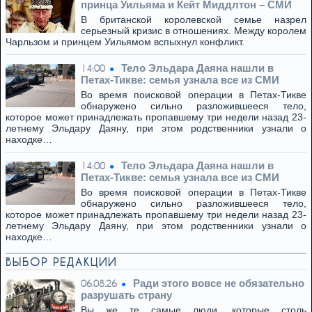
принца Уильяма и Кейт Миддлтон – СМИ
В британской королевской семье назрел
серьезный кризис в отношениях. Между королем
Чарльзом и принцем Уильямом вспыхнул конфликт.
Тело Эльдара Даяна нашли в
14:00
Петах-Тикве: семья узнала все из СМИ
Во время поисковой операции в Петах-Тикве
обнаружено сильно разложившееся тело,
которое может принадлежать пропавшему три недели назад 23-
летнему Эльдару Даяну, при этом родственники узнали о
находке…
Тело Эльдара Даяна нашли в
14:00
Петах-Тикве: семья узнала все из СМИ
Во время поисковой операции в Петах-Тикве
обнаружено сильно разложившееся тело,
которое может принадлежать пропавшему три недели назад 23-
летнему Эльдару Даяну, при этом родственники узнали о
находке…
ВЫБОР РЕДАКЦИИ
Ради этого вовсе не обязательно
06.08.26
разрушать страну
Вы же те самые люди, которые столь