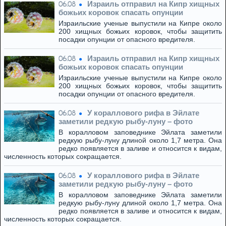
Израиль отправил на Кипр хищных
06.08
божьих коровок спасать опунции
Израильские ученые выпустили на Кипре около
200 хищных божьих коровок, чтобы защитить
посадки опунции от опасного вредителя.
Израиль отправил на Кипр хищных
06.08
божьих коровок спасать опунции
Израильские ученые выпустили на Кипре около
200 хищных божьих коровок, чтобы защитить
посадки опунции от опасного вредителя.
У кораллового рифа в Эйлате
06.08
заметили редкую рыбу-луну – фото
В коралловом заповеднике Эйлата заметили
редкую рыбу-луну длиной около 1,7 метра. Она
редко появляется в заливе и относится к видам,
численность которых сокращается.
У кораллового рифа в Эйлате
06.08
заметили редкую рыбу-луну – фото
В коралловом заповеднике Эйлата заметили
редкую рыбу-луну длиной около 1,7 метра. Она
редко появляется в заливе и относится к видам,
численность которых сокращается.