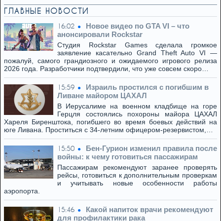
ГЛАВНЫЕ НОВОСТИ
Новое видео по GTA VI – что
16:02
анонсировали Rockstar
Студия Rockstar Games сделала громкое
заявление касательно Grand Theft Auto VI —
пожалуй, самого грандиозного и ожидаемого игрового релиза
2026 года. Разработчики подтвердили, что уже совсем скоро…
Израиль простился с погибшим в
15:59
Ливане майором ЦАХАЛ
В Иерусалиме на военном кладбище на горе
Герцля состоялись похороны майора ЦАХАЛ
Хареля Биренштока, погибшего во время боевых действий на
юге Ливана. Проститься с 34-летним офицером-резервистом,…
Бен-Гурион изменил правила после
15:50
войны: к чему готовиться пассажирам
Пассажирам рекомендуют заранее проверять
рейсы, готовиться к дополнительным проверкам
и учитывать новые особенности работы
аэропорта.
Какой напиток врачи рекомендуют
15:46
для профилактики рака