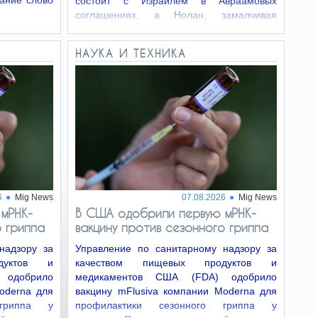
вание слово
состоит с Израилем в Авраамовых
соглашениях, а Нолан, замалчивая
эксплуатацию…
НАУКА И ТЕХНИКА
6
Mig News
07.08.2026
Mig News
мРНК-
В США одобрили первую мРНК-
о гриппа
вакцину против сезонного гриппа
надзору за
Управление по санитарному надзору за
дуктов и
качеством пищевых продуктов и
 одобрило
медикаментов США (FDA) одобрило
oderna для
вакцину mFlusiva компании Moderna для
 гриппа у
профилактики сезонного гриппа у