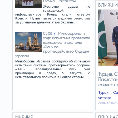
Путина – эксперты
БЛИЖНИ
Жестокие удары по
гражданской
инфраструктуре Киева стали ответом
Кремля. Путин пытается медийно отомстить
за успешные дальние атаки Украины.
Минобороны: в
05.08
ходе испытания проверили
возможности системы
«Хец» по
противодействию будущим
угрозам
Минобороны Израиля сообщило об успешном
испытании системы противоракетной обороны
«Хец». Запланированный пуск был
произведен в среду, 5 августа, с
Турция, 
испытательного полигона в центре страны.
Пакистан
совмест
Турция, Са
четверг
совместно
Reuters со
источник
МНЕНИЕ
ПЛОЩА