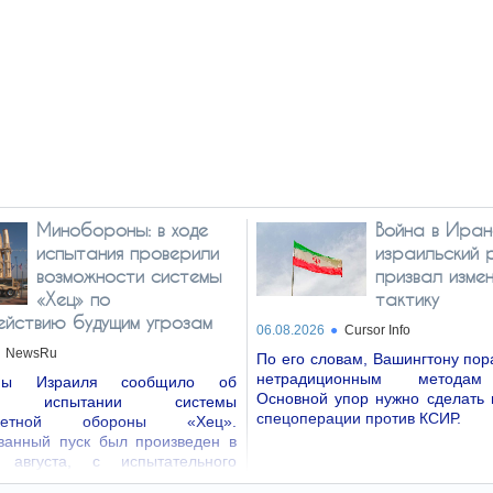
Минобороны: в ходе
Война в Иран
испытания проверили
израильский 
возможности системы
призвал изме
«Хец» по
тактику
ействию будущим угрозам
06.08.2026
Cursor Info
NewsRu
По его словам, Вашингтону пор
нетрадиционным методам
оны Израиля сообщило об
Основной упор нужно сделать 
ом испытании системы
спецоперации против КСИР.
ракетной обороны «Хец».
ванный пуск был произведен в
 августа, с испытательного
 центре страны.