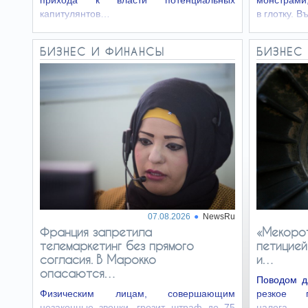
прихода к власти потенциальных
монстрами,
капитулянтов…
в глотку. 
БИЗНЕС И ФИНАНСЫ
БИЗНЕС
07.08.2026
NewsRu
Франция запретила
«Мекорот
телемаркетинг без прямого
петицией
согласия. В Марокко
и…
опасаются…
Поводом д
Физическим лицам, совершающим
резкое п
незаконные звонки, грозит штраф до 75
налога 