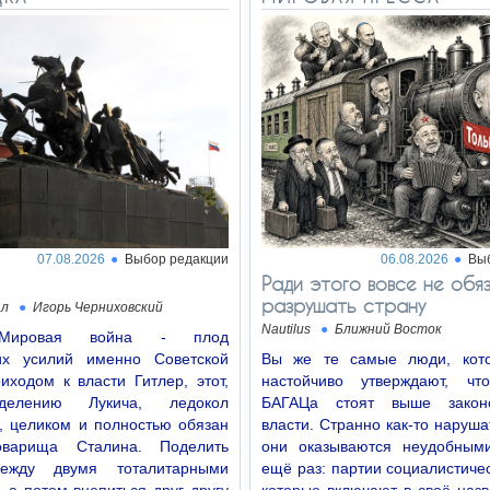
07.08.2026
Выбор редакции
06.08.2026
Вы
Ради этого вовсе не обя
разрушать страну
ал
Игорь Черниховский
Nautilus
Ближний Восток
Мировая война - плод
их усилий именно Советской
Вы же те самые люди, кото
иходом к власти Гитлер, этот,
настойчиво утверждают, чт
делению Лукича, ледокол
БАГАЦа стоят выше законо
, целиком и полностью обязан
власти. Странно как-то нарушат
оварища Сталина. Поделить
они оказываются неудобным
ежду двумя тоталитарными
ещё раз: партии социалистичес