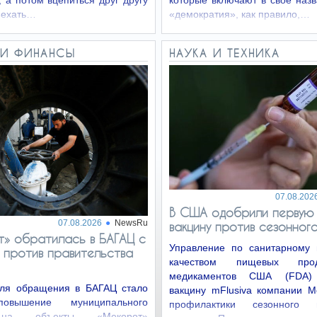
 а потом вцепиться друг другу
которые включают в своё наз
Въехать…
«демократия», как правило,…
 И ФИНАНСЫ
НАУКА И ТЕХНИКА
07.08.202
В США одобрили первую 
07.08.2026
NewsRu
вакцину против сезонног
» обратилась в БАГАЦ с
Управление по санитарному 
 против правительства
качеством пищевых про
медикаментов США (FDA)
ля обращения в БАГАЦ стало
вакцину mFlusiva компании M
овышение муниципального
профилактики сезонного
на объекты «Мекорот»