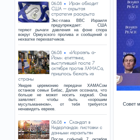
Иран обходит
06.08
США — скрытая
стратегия раскрыта
Экс-глава ВВС Израиля
предупреждает: США
теряют рычаги давления на фоне спора
вокруг Ормузского пролива и сообщений о
нехватке перехватчиков.
«Исраэль а-
06.08
Йом»: египтянке,
выступившей после 7
октября против ХАМАСа,
пришлось бежать из
страны
Увидев церемонию передачи ХАМАСом
останков семьи Бибас, Далия осознала, что
больше не может носить хиджаб. Она
заявляет: чтобы быть «хорошим
Совет м
мусульманином», от тебя требуется
ненавидеть евреев.
Скандал в
06.08
Нидерландах: листовки с
данными израильтян
После событий 7 октября