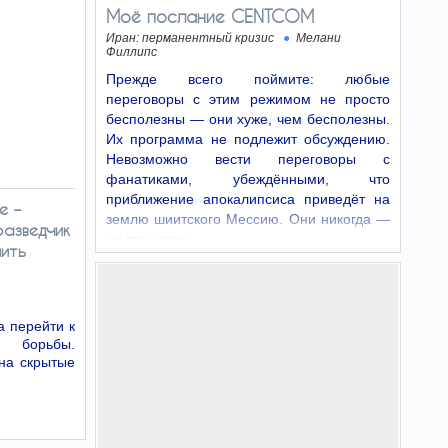
Моё послание CENTCOM
Иран: перманентный кризис
Мелани
Филлипс
Прежде всего поймите: любые
переговоры с этим режимом не просто
бесполезны — они хуже, чем бесполезны.
Их программа не подлежит обсуждению.
Невозможно вести переговоры с
фанатиками, убеждёнными, что
приближение апокалипсиса приведёт на
е –
землю шиитского Мессию. Они никогда —
разведчик
ни при каких…
нить
а перейти к
 борьбы.
на скрытые