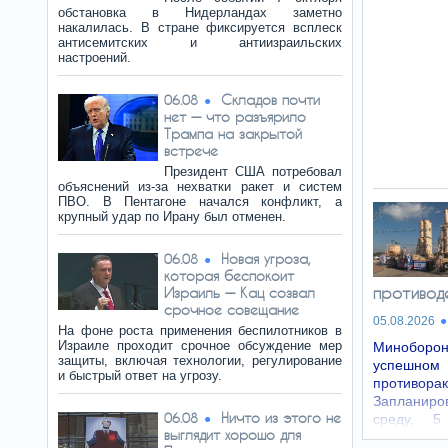
обстановка в Нидерландах заметно
накалилась. В стране фиксируется всплеск
антисемитских и антиизраильских
настроений.
Складов почти
06.08
нет — что разъярило
Трампа на закрытой
встрече
Президент США потребовал
объяснений из-за нехватки ракет и систем
ПВО. В Пентагоне начался конфликт, а
крупный удар по Ирану был отменен.
Новая угроза,
06.08
которая беспокоит
противод
Израиль — Кац созвал
срочное совещание
05.08.2026
На фоне роста применения беспилотников в
Израиле проходит срочное обсуждение мер
Минобор
защиты, включая технологии, регулирование
успешн
и быстрый ответ на угрозу.
противо
Запланиро
Ничто из этого не
06.08
среду, 5
выглядит хорошо для
полигона в