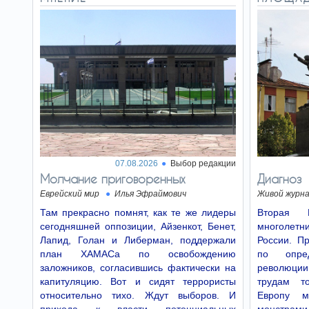
документа.
07.08.2026
Выбор редакции
Молчание приговоренных
Диагноз
Еврейский мир
Илья Эфраймович
Живой журн
Там прекрасно помнят, как те же лидеры
Вторая 
сегодняшней оппозиции, Айзенкот, Бенет,
многолетн
Лапид, Голан и Либерман, поддержали
России. Пр
план ХАМАСа по освобождению
по опре
заложников, согласившись фактически на
революции
капитуляцию. Вот и сидят террористы
трудам т
относительно тихо. Ждут выборов. И
Европу м