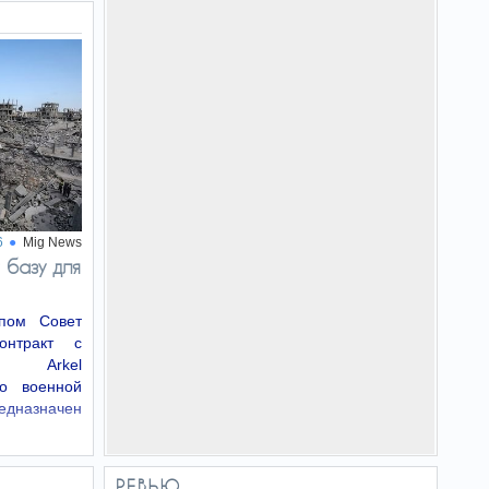
6
Mig News
 базу для
пом Совет
онтракт с
ей Arkel
тво военной
редназначен
РЕВЬЮ