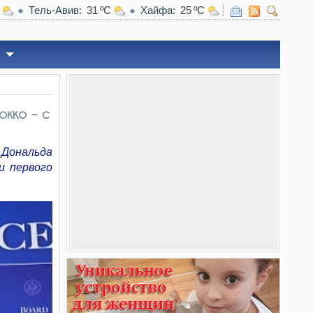
Тель-Авив
31
Хайфа
25
окко – с
 Дональда
и первого