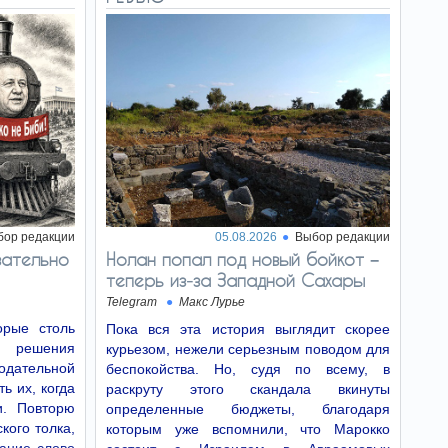
бор редакции
05.08.2026
Выбор редакции
зательно
Нолан попал под новый бойкот −
теперь из‑за Западной Сахары
Telegram
Макс Лурье
рые столь
Пока вся эта история выглядит скорее
о решения
курьезом, нежели серьезным поводом для
дательной
беспокойства. Но, судя по всему, в
ь их, когда
раскруту этого скандала вкинуты
и. Повторю
определенные бюджеты, благодаря
кого толка,
которым уже вспомнили, что Марокко