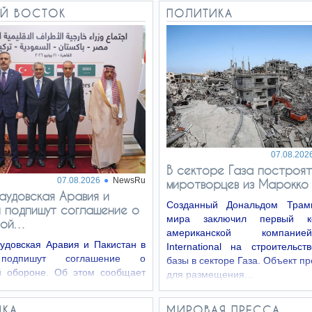
Й ВОСТОК
ПОЛИТИКА
07.08.202
В секторе Газа построят
07.08.2026
NewsRu
миротворцев из Марокко
Саудовская Аравия и
Созданный Дональдом Трам
 подпишут соглашение о
мира заключил первый к
ной…
американской компани
удовская Аравия и Пакистан в
International на строительс
 подпишут соглашение о
базы в секторе Газа. Объект п
й обороне. Об этом сообщает
для размещения…
 ссылкой на два региональных
а, знакомых с подготовкой
ДКА
МИРОВАЯ ПРЕССА