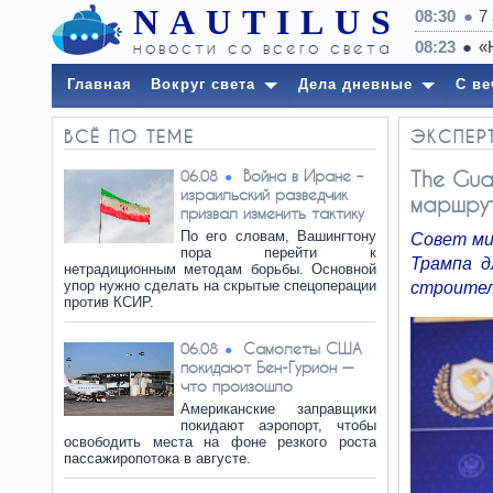
NAUTILUS
08:30
7
новости со всего света
Главная
Вокруг света
Дела дневные
С ве
ВСЁ ПО ТЕМЕ
ЭКСПЕР
Война в Иране –
The Gua
06.08
израильский разведчик
маршрут
призвал изменить тактику
По его словам, Вашингтону
Совет ми
пора перейти к
Трампа д
нетрадиционным методам борьбы. Основной
упор нужно сделать на скрытые спецоперации
строител
против КСИР.
Самолеты США
06.08
покидают Бен-Гурион —
что произошло
Американские заправщики
покидают аэропорт, чтобы
освободить места на фоне резкого роста
пассажиропотока в августе.