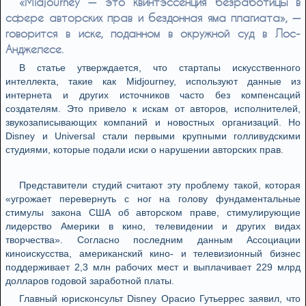
«Midjourney — это квинтэссенция безработицы в
сфере авторских прав и бездонная яма плагиата», —
говорится в иске, поданном в окружной суд в Лос-
Анджелесе.
В статье утверждается, что стартапы искусственного
интеллекта, такие как Midjourney, используют данные из
интернета и других источников часто без компенсаций
создателям. Это привело к искам от авторов, исполнителей,
звукозаписывающих компаний и новостных организаций. Но
Disney и Universal стали первыми крупными голливудскими
студиями, которые подали иски о нарушении авторских прав.
Представители студий считают эту проблему такой, которая
«угрожает перевернуть с ног на голову фундаментальные
стимулы закона США об авторском праве, стимулирующие
лидерство Америки в кино, телевидении и других видах
творчества». Согласно последним данным Ассоциации
киноискусства, американский кино- и телевизионный бизнес
поддерживает 2,3 млн рабочих мест и выплачивает 229 млрд
долларов годовой заработной платы.
Главный юрисконсульт Disney Орасио Гутьеррес заявил, что