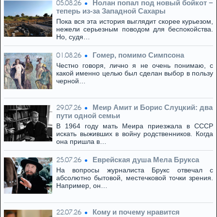
Нолан попал под новый бойкот −
05.08.26
теперь из‑за Западной Сахары
Пока вся эта история выглядит скорее курьезом,
нежели серьезным поводом для беспокойства.
Но, судя…
Гомер, помимо Симпсона
01.08.26
Честно говоря, лично я не очень понимаю, с
какой именно целью был сделан выбор в пользу
черной…
Меир Амит и Борис Слуцкий: два
29.07.26
пути одной семьи
В 1964 году мать Меира приезжала в СССР
искать выживших в войну родственников. Когда
она пришла в…
Eвpeйская душа Мела Брукса
25.07.26
На вопросы журналиста Брукс отвечал с
абсолютно бытовой, местечковой точки зрения.
Например, он…
Кому и почему нравится
22.07.26