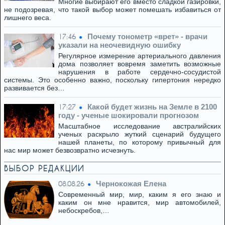
Многие выбирают его вместо сладкой газировки,
не подозревая, что такой выбор может помешать избавиться от
лишнего веса.
Почему тонометр «врет» - врачи
17:46
указали на неочевидную ошибку
Регулярное измерение артериального давления
дома позволяет вовремя заметить возможные
нарушения в работе сердечно-сосудистой
системы. Это особенно важно, поскольку гипертония нередко
развивается без…
Какой будет жизнь на Земле в 2100
17:27
году - ученые шокировали прогнозом
Масштабное исследование австралийских
ученых раскрыло жуткий сценарий будущего
нашей планеты, по которому привычный для
нас мир может безвозвратно исчезнуть.
ВЫБОР РЕДАКЦИИ
Чернокожая Елена
08.08.26
Современный мир, мир, каким я его знаю и
каким он мне нравится, мир автомобилей,
небоскребов,…