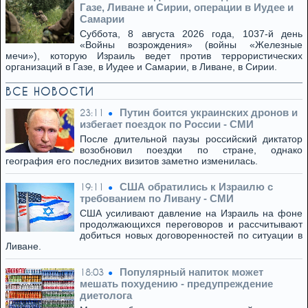
Газе, Ливане и Сирии, операции в Иудее и
Самарии
Суббота, 8 августа 2026 года, 1037-й день
«Войны возрождения» (войны «Железные
мечи»), которую Израиль ведет против террористических
организаций в Газе, в Иудее и Самарии, в Ливане, в Сирии.
ВСЕ НОВОСТИ
Путин боится украинских дронов и
23:11
избегает поездок по России - СМИ
После длительной паузы российский диктатор
возобновил поездки по стране, однако
география его последних визитов заметно изменилась.
США обратились к Израилю с
19:11
требованием по Ливану - СМИ
США усиливают давление на Израиль на фоне
продолжающихся переговоров и рассчитывают
добиться новых договоренностей по ситуации в
Ливане.
Популярный напиток может
18:03
мешать похудению - предупреждение
диетолога