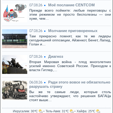
Моё послание CENTCOM
07.08.26
Прежде всего поймите: любые переговоры с
этим режимом не просто бесполезны — они
хуже, чем…
Молчание приговоренных
07.08.26
Там прекрасно помнят, как те же лидеры
сегодняшней оппозиции, Айзенкот, Бенет, Лапид,
Голан и…
Диагноз
07.08.26
Вторая Мировая война - плод многолетних
усилий именно Советской России. Приходом к
власти Гитлер,…
Ради этого вовсе не обязательно
06.08.26
разрушать страну
Вы же те самые люди, которые столь
настойчиво утверждают, что решения БАГАЦа
стоят выше…
Иерусалим
30
Тель-Авив
31
Хайфа
25