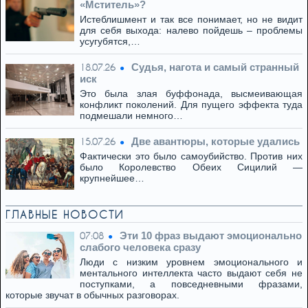
«Мститель»?
Истеблишмент и так все понимает, но не видит
для себя выхода: налево пойдешь – проблемы
усугубятся,…
Cудья, нагота и самый странный
18.07.26
иск
Это была злая буффонада, высмеивающая
конфликт поколений. Для пущего эффекта туда
подмешали немного…
Две авантюры, которые удались
15.07.26
Фактически это было самоубийство. Против них
было Королевство Обеих Сицилий —
крупнейшее…
ГЛАВНЫЕ НОВОСТИ
Эти 10 фраз выдают эмоционально
07:08
слабого человека сразу
Люди с низким уровнем эмоционального и
ментального интеллекта часто выдают себя не
поступками, а повседневными фразами,
которые звучат в обычных разговорах.