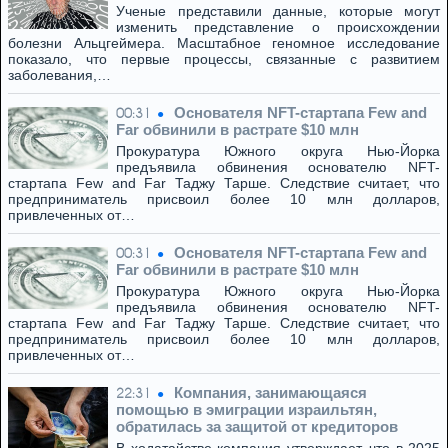
Ученые представили данные, которые могут
изменить представление о происхождении
болезни Альцгеймера. Масштабное геномное исследование
показало, что первые процессы, связанные с развитием
заболевания,…
Основателя NFT-стартапа Few and
00:31
Far обвинили в растрате $10 млн
Прокуратура Южного округа Нью-Йорка
предъявила обвинения основателю NFT-
стартапа Few and Far Таджу Тарше. Следствие считает, что
предприниматель присвоил более 10 млн долларов,
привлеченных от…
Основателя NFT-стартапа Few and
00:31
Far обвинили в растрате $10 млн
Прокуратура Южного округа Нью-Йорка
предъявила обвинения основателю NFT-
стартапа Few and Far Таджу Тарше. Следствие считает, что
предприниматель присвоил более 10 млн долларов,
привлеченных от…
Компания, занимающаяся
22:31
помощью в эмиграции израильтян,
обратилась за защитой от кредиторов