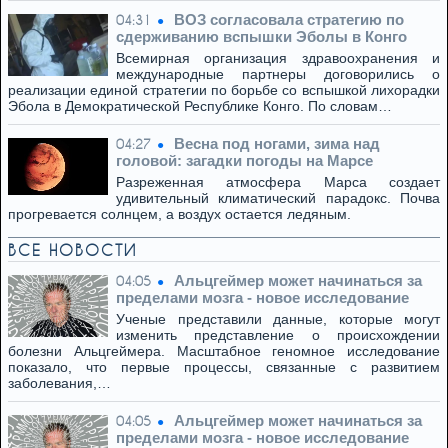
ВОЗ согласовала стратегию по
04:31
сдерживанию вспышки Эболы в Конго
Всемирная организация здравоохранения и
международные партнеры договорились о
реализации единой стратегии по борьбе со вспышкой лихорадки
Эбола в Демократической Республике Конго. По словам…
Весна под ногами, зима над
04:27
головой: загадки погоды на Марсе
Разреженная атмосфера Марса создает
удивительный климатический парадокс. Почва
прогревается солнцем, а воздух остается ледяным.
ВСЕ НОВОСТИ
Альцгеймер может начинаться за
04:05
пределами мозга - новое исследование
Ученые представили данные, которые могут
изменить представление о происхождении
болезни Альцгеймера. Масштабное геномное исследование
показало, что первые процессы, связанные с развитием
заболевания,…
Альцгеймер может начинаться за
04:05
пределами мозга - новое исследование