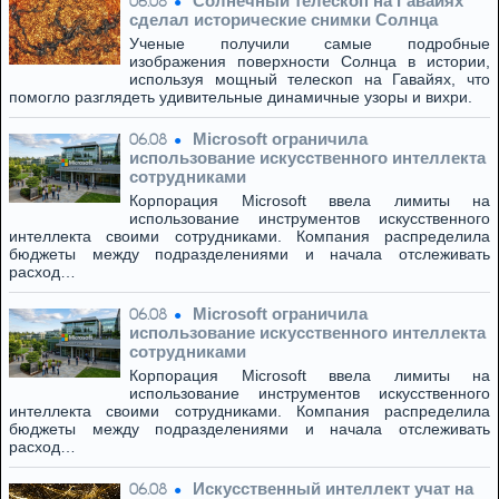
Солнечный телескоп на Гавайях
06.08
сделал исторические снимки Солнца
Ученые получили самые подробные
изображения поверхности Солнца в истории,
используя мощный телескоп на Гавайях, что
помогло разглядеть удивительные динамичные узоры и вихри.
Microsoft ограничила
06.08
использование искусственного интеллекта
сотрудниками
Корпорация Microsoft ввела лимиты на
использование инструментов искусственного
интеллекта своими сотрудниками. Компания распределила
бюджеты между подразделениями и начала отслеживать
расход…
Microsoft ограничила
06.08
использование искусственного интеллекта
сотрудниками
Корпорация Microsoft ввела лимиты на
использование инструментов искусственного
интеллекта своими сотрудниками. Компания распределила
бюджеты между подразделениями и начала отслеживать
расход…
Искусственный интеллект учат на
06.08