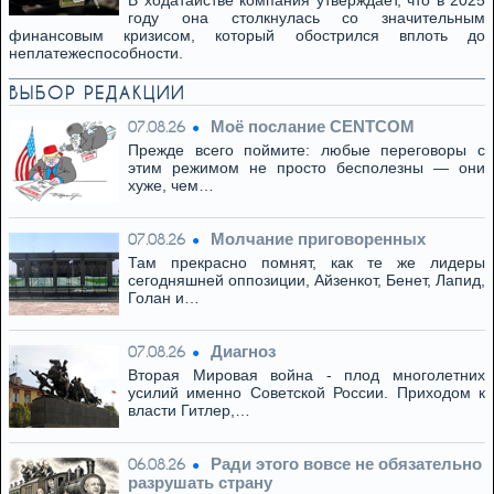
В ходатайстве компания утверждает, что в 2025
году она столкнулась со значительным
финансовым кризисом, который обострился вплоть до
неплатежеспособности.
ВЫБОР РЕДАКЦИИ
Моё послание CENTCOM
07.08.26
Прежде всего поймите: любые переговоры с
этим режимом не просто бесполезны — они
хуже, чем…
Молчание приговоренных
07.08.26
Там прекрасно помнят, как те же лидеры
сегодняшней оппозиции, Айзенкот, Бенет, Лапид,
Голан и…
Диагноз
07.08.26
Вторая Мировая война - плод многолетних
усилий именно Советской России. Приходом к
власти Гитлер,…
Ради этого вовсе не обязательно
06.08.26
разрушать страну