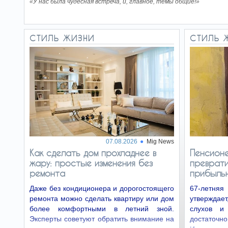
«У нас была чудесная встреча, и, главное, темы общие!»
СТИЛЬ ЖИЗНИ
СТИЛЬ 
07.08.2026
Mig News
Как сделать дом прохладнее в
Пенсионе
жару: простые изменения без
преврати
ремонта
прибыль
Даже без кондиционера и дорогостоящего
67-летн
ремонта можно сделать квартиру или дом
утверждае
более комфортными в летний зной.
слухов и
Эксперты советуют обратить внимание на
достаточно