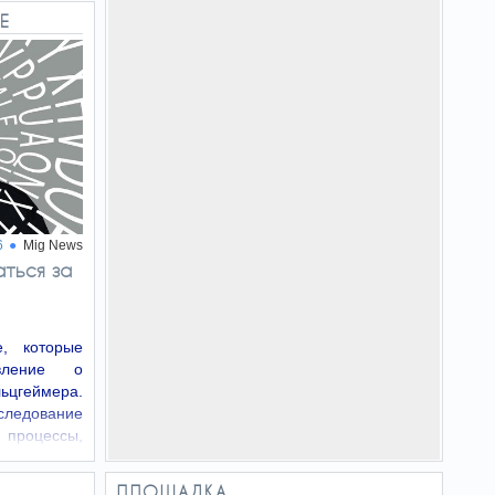
Е
6
Mig News
аться за
, которые
вление о
цгеймера.
ледование
роцессы,
вания,…
ПЛОЩАДКА