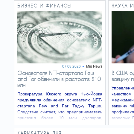
реалистичные подделки голоса близких
БИЗНЕС И ФИНАНСЫ
НАУКА И
людей и звонят жертвам, сообщая о…
Как США
06.08
удержал Ливан и Израиль
от эскалации – СМИ
США удерживают Ливан и
Израиль от нового витка
эскалации, пока стороны пытаются
договориться о продлении перемирия.
Король Чарльз в
06.08
ярости из-за принца
07.08.2026
Mig News
Уильяма и Кейт Миддлтон
Основателя NFT-стартапа Few
В США о
– СМИ
and Far обвинили в растрате $10
вакцину 
В британской королевской семье назрел
млн
серьезный кризис в отношениях. Между
Управлени
королем Чарльзом и принцем Уильямом
Прокуратура Южного округа Нью-Йорка
качеств
вспыхнул конфликт.
предъявила обвинения основателю NFT-
медикаме
стартапа Few and Far Таджу Тарше.
вакцину m
Следствие считает, что предприниматель
профилак
присвоил более 10 млн долларов,
взрослых. 
привлеченных от…
КАРИКАТУРА ДНЯ