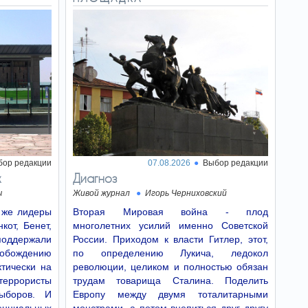
бор редакции
07.08.2026
Выбор редакции
х
Диагноз
ч
Живой журнал
Игорь Черниховский
е же лидеры
Вторая Мировая война - плод
кот, Бенет,
многолетних усилий именно Советской
поддержали
России. Приходом к власти Гитлер, этот,
бождению
по определению Лукича, ледокол
ктически на
революции, целиком и полностью обязан
террористы
трудам товарища Сталина. Поделить
ыборов. И
Европу между двумя тоталитарными