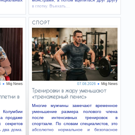
циальных
монстрами, а потом вцепиться друг другу
в глотку. Въехать…
СПОРТ
6
Mig News
07.08.2026
Mig News
Тренировки в жару уменьшают
плетни в
«тренажерный пенис»
Многие мужчины замечают временное
Колумбии
уменьшение размера полового члена
на продаже
после интенсивных тренировок в
 секретов
спортзале. По словам специалистов, это
ь два дома.
абсолютно нормальное и безопасное