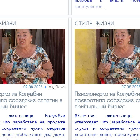
прихода к власти потен
капитулянтов…
ЖИЗНИ
СТИЛЬ ЖИЗНИ
07.08.2026
Mig News
07.08.202
рка из Колумбии
Пенсионерка из Колумбии
ла соседские сплетни в
превратила соседские с
ный бизнес
прибыльный бизнес
яя жительница Колумбии
67-летняя жительница 
т, что заработала на продаже
утверждает, что заработала 
 сохранении чужих секретов
слухов и сохранении чужих
 денег, чтобы купить два дома.
достаточно денег, чтобы купит