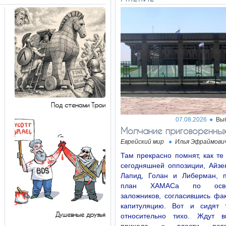
Под стенами Трои
07.08.2026
Вы
Молчание приговоренны
Еврейский мир
Илья Эфраймови
Там прекрасно помнят, как т
сегодняшней оппозиции, Айзен
Лапид, Голан и Либерман, 
план ХАМАСа по осво
заложников, согласившись фа
капитуляцию. Вот и сидят 
Душевные друзья
относительно тихо. Ждут в