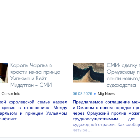
Король Чарльз в
СМИ: сделку 
ярости из-за принца
Ормузскому п
Уильяма и Кейт
сочли невыго
Миддлтон – СМИ
судоходства
Cursor Info
06.08.2026
Mig News
кой королевской семье назрел
Предлагаемое соглашение ме
 кризис в отношениях. Между
и Оманом о новом порядке про
арльзом и принцем Уильямом
через Ормузский пролив может
онфликт.
трудноосуществимым для
судоходной отрасли. Как сообщ
четыре…