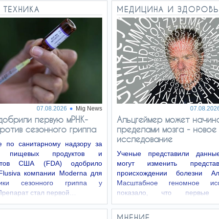
 ТЕХНИКА
МЕДИЦИНА И ЗДОРОВЬ
07.08.2026
Mig News
07.08.202
добрили первую мРНК-
Альцгеймер может начин
против сезонного гриппа
пределами мозга - новое
исследование
е по санитарному надзору за
ом пищевых продуктов и
Ученые представили данные
нтов США (FDA) одобрило
могут изменить предста
Flusiva компании Moderna для
происхождении болезни Аль
тики сезонного гриппа у
Масштабное геномное исс
Препарат стал первой…
показало, что первые п
связанные с развитием заболе
МНЕНИЕ