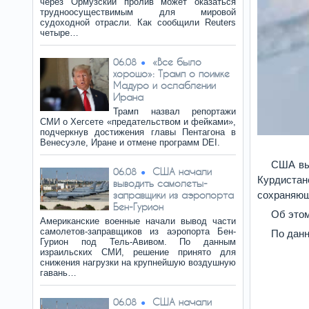
через Ормузский пролив может оказаться
трудноосуществимым для мировой
судоходной отрасли. Как сообщили Reuters
четыре…
«Все было
06.08
хорошо»: Трамп о поимке
Мадуро и ослаблении
Ирана
Трамп назвал репортажи
СМИ о Хегсете «предательством и фейками»,
подчеркнув достижения главы Пентагона в
Венесуэле, Иране и отмене программ DEI.
США вы
США начали
06.08
Курдиста
выводить самолеты-
сохраняющ
заправщики из аэропорта
Бен-Гурион
Об этом
Американские военные начали вывод части
самолетов-заправщиков из аэропорта Бен-
По дан
Гурион под Тель-Авивом. По данным
израильских СМИ, решение принято для
снижения нагрузки на крупнейшую воздушную
гавань…
США начали
06.08