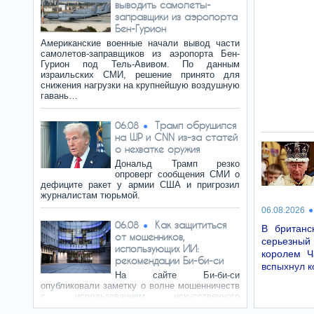
выводить самолеты-
заправщики из аэропорта
Бен-Гурион
Американские военные начали вывод части
самолетов-заправщиков из аэропорта Бен-
Гурион под Тель-Авивом. По данным
израильских СМИ, решение принято для
снижения нагрузки на крупнейшую воздушную
гавань…
Трамп обрушился
06.08
на WP и CNN из-за статей
о нехватке оружия
Дональд Трамп резко
опроверг сообщения СМИ о
дефиците ракет у армии США и пригрозил
журналистам тюрьмой.
06.08.2026
Как защититься
06.08
В британс
от мошенников,
серьезный
использующих ИИ:
королем Ч
рекомендации Би-би-си
вспыхнул к
На сайте Би-би-си
опубликовали заметку о волне мошенничеств
с использованием искусственного
интеллекта. Преступники создают