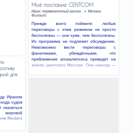
Моё послание CENTCOM
Иран: перманентный кризис
Мелани
Филлипс
Прежде всего поймите: любые
переговоры с этим режимом не просто
бесполезны — они хуже, чем бесполезны.
Их программа не подлежит обсуждению.
Невозможно вести переговоры с
фанатиками, убеждёнными, что
приближение апокалипсиса приведёт на
по
землю шиитского Мессию. Они никогда —
роливу
ни при каких…
дной для
жду Ираном
хода судов
 оказаться
 мировой
или Reuters