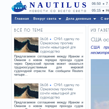
NAUTILUS
06:50
7
новости со всего света
Главная
Вокруг света
Дела дневные
С ве
ВСЁ ПО ТЕМЕ
ИЗ ГАЗ
СМИ: сделку по
США ос
06.08
Ормузскому проливу
сочли невыгодной для
США при
судоходства
несмотря 
Предлагаемое соглашение между Ираном и
Оманом о новом порядке прохода судов
через Ормузский пролив может оказаться
трудноосуществимым для мировой
судоходной отрасли. Как сообщили Reuters
четыре…
СМИ: сделку по
06.08
Ормузскому проливу
сочли невыгодной для
судоходства
Предлагаемое соглашение между Ираном и
Оманом о новом порядке прохода судов