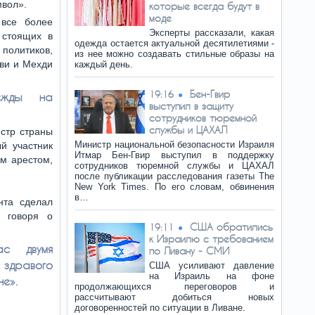
мвол».
которые всегда будут в
моде
все более
Эксперты рассказали, какая
 стоящих в
одежда остается актуальной десятилетиями -
литиков,
из нее можно создавать стильные образы на
ави и Мехди
каждый день.
Бен-Гвир
19:16
дежды на
выступил в защиту
сотрудников тюремной
службы и ЦАХАЛ
стр страны
Министр национальной безопасности Израиля
й участник
Итмар Бен-Гвир выступил в поддержку
м арестом,
сотрудников тюремной службы и ЦАХАЛ
после публикации расследования газеты The
New York Times. По его словам, обвинения
в…
нта сделал
, говоря о
США обратились
19:11
к Израилю с требованием
ас двумя
по Ливану - СМИ
здравого
США усиливают давление
на Израиль на фоне
е».
продолжающихся переговоров и
рассчитывают добиться новых
договоренностей по ситуации в Ливане.