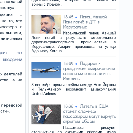
зногласий
войны с Ираном.
инству».
издание –
Певец Авишай
18:45
на то, что
Леви погиб в ДТП в
тмосфера в
Иерусалиме
ональности,
Израильский певец Авишай
Леви погиб в результате смертельного
литических
дорожно-транспортного происшествия в
Иерусалиме. Авария произошла на улице
Адониагу Когена.
водит на
введение
Подарок к
18:39
праздникам: американские
авиалинии снова летят в
их деятелей
Израиль
ство, а не
8 сентября прямые рейсы между Нью-Йорком
и Тель-Авивом возобновит авиакомпания
United Airlines.
 передовой
Лететь в США
18:36
сти».
станет сложнее:
пассажирам могут вернуть
скрытые сборы
Пассажиры рискуют
столкнуться со скрытыми сборами, из-за