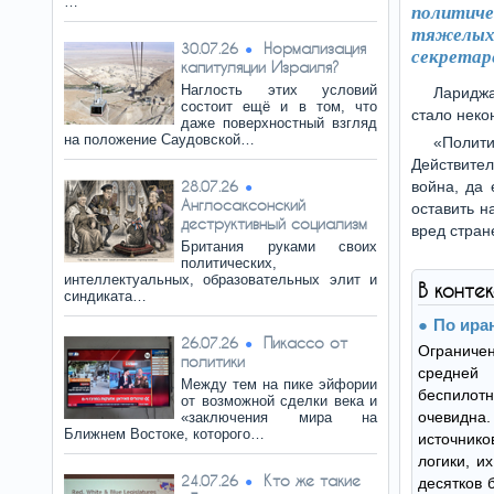
…
политиче
тяжелых
Нормализация
30.07.26
секретар
капитуляции Израиля?
Наглость этих условий
Лариджа
состоит ещё и в том, что
стало неко
даже поверхностный взгляд
на положение Саудовской…
«Полит
Действител
28.07.26
война, да 
Англосаксонский
оставить н
деструктивный социализм
вред стран
Британия руками своих
политических,
интеллектуальных, образовательных элит и
В конте
синдиката…
По ира
Пикассо от
26.07.26
Ограниче
политики
средней 
Между тем на пике эйфории
беспилот
от возможной сделки века и
очевидна
«заключения мира на
Ближнем Востоке, которого…
источни
логики, и
Кто же такие
24.07.26
десятков 