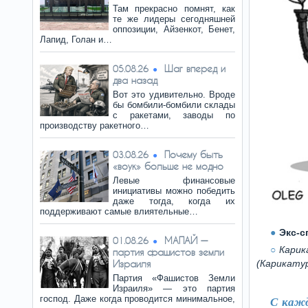
Там прекрасно помнят, как
те же лидеры сегодняшней
оппозиции, Айзенкот, Бенет,
Лапид, Голан и…
Шаг вперед и
05.08.26
два назад
Вот это удивительно. Вроде
бы бомбили-бомбили склады
с ракетами, заводы по
производству ракетного…
Почему быть
03.08.26
«воук» больше не модно
Левые финансовые
инициативы можно победить
даже тогда, когда их
поддерживают самые влиятельные…
Экс-с
МАПАЙ —
01.08.26
Карик
партия фашистов земли
Израиля
(Карикатур
Партия «Фашистов Земли
Израиля» — это партия
господ. Даже когда проводится минимальное,
С кажд