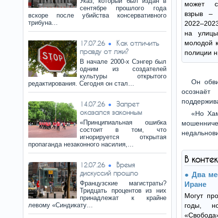
Указ, который был издан в
может с
сентябре прошлого года
взрыв – 
вскоре после убийства консервативного
трибуна…
2022–2023
на улицы
Как отличить
молодой к
17.07.26
правду от лжи?
полиции н
В начале 2000-х Сэнгер был
одним из создателей
культуры открытого
Он обви
редактирования. Сегодня он стал…
осознаёт
поддержива
Запрет
14.07.26
оказался законным
«Но Хам
«Принципиальная ошибка
мошенниче
состоит в том, что
недальнови
игнорируется открытая
пропаганда незаконного насилия,…
В конте
Время
12.07.26
дискуссий прошло
Два ме
Французские магистраты?
Иране
Тридцать процентов из них
Могут про
принадлежат к крайне
левому «Синдикату…
годы, н
«Свобод