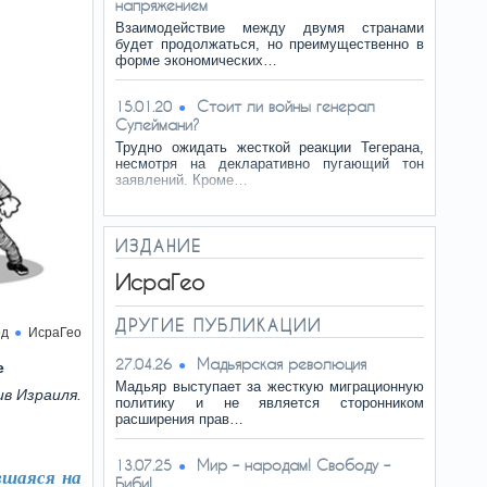
напряжением
Взаимодействие между двумя странами
будет продолжаться, но преимущественно в
форме экономических…
Стоит ли войны генерал
15.01.20
Сулеймани?
Трудно ожидать жесткой реакции Тегерана,
несмотря на декларативно пугающий тон
заявлений. Кроме…
ИЗДАНИЕ
ИсраГео
ДРУГИЕ ПУБЛИКАЦИИ
ед
ИсраГео
Мадьярская революция
27.04.26
е
Мадьяр выступает за жесткую миграционную
в Израиля.
политику и не является сторонником
расширения прав…
Мир – народам! Свободу –
13.07.25
вшаяся на
Биби!