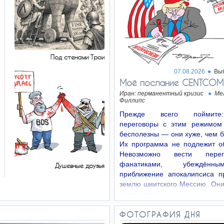
Под стенами Трои
07.08.2026
Вы
Моё послание CENTCOM
Иран: перманентный кризис
Ме
Филлипс
Прежде всего поймит
переговоры с этим режимом
бесполезны — они хуже, чем 
Их программа не подлежит о
Невозможно вести пере
фанатиками, убеждённ
Душевные друзья
приближение апокалипсиса п
землю шиитского Мессию. Они
ни при каких…
ФОТОГРАФИЯ ДНЯ