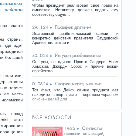
 взаимных
Чтобы президент реализовал свое право на
 недавно
амнистию, Нетаниягу должен подать ему
соответствующую…
нах власти
Праздник двуличия
29.11.24
Экстренный арабо-исламский саммит, и
конкретно действия правителя Саудовской
ем страны.
Аравии, являются и…
е, где идёт
 приходится
Иeгудoн разбушевался
30.10.24
сти большой
Он, увы, не одинок. Просто Сандерс, Ноам
Хомский, Джордж Сорос и прочие вожди
еврейского…
е политики,
дер страны
Скорее мертв, чем жив
01.08.24
ьно теряет
Тот факт, что Дейф свыше тридцати лет
ю ее часть
находится в шорт-листе — коротком «красном
списке» целей для…
сламской
ель назад
ВСЕ НОВОСТИ
mist, «это
мирования
Стилисты
19:25
евращения
назвали пять вещей,