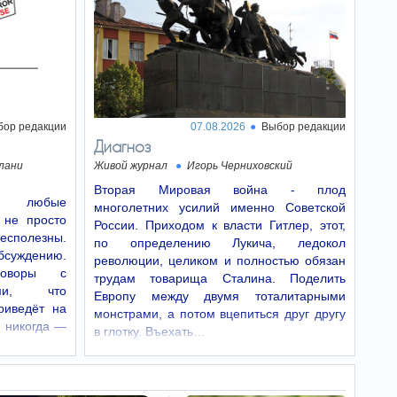
Израиля в Нью-Йорке
распорядился отменить
подписки сотрудников на
New York Times
Генеральный консул Израиля в Нью-Йорке
Офир Акунис распорядился отменить все
подписки сотрудников консульства на газету
New York Times, сообщает Walla News.
бор редакции
07.08.2026
Выбор редакции
Диагноз
ТОП-7 привычек,
18:26
которые разрушают
лани
Живой журнал
Игорь Черниховский
любую
Вторая Мировая война - плод
привлекательность
е: любые
многолетних усилий именно Советской
Психологи назвали
 не просто
распространенные привычки, из-за которых
России. Приходом к власти Гитлер, этот,
человек теряет свою привлекательность в
бесполезны.
по определению Лукича, ледокол
глазах окружающих
бсуждению.
революции, целиком и полностью обязан
говоры с
трудам товарища Сталина. Поделить
Юниорский
18:23
ыми, что
Европу между двумя тоталитарными
чемпионат Европы по
риведёт на
монстрами, а потом вцепиться друг другу
гандболу. Израильтяне
 никогда —
победили австрийцев
в глотку. Въехать…
В Белграде продолжается
юниорский чемпионат Европы по гандболу
(спорсмены до 18 лет).