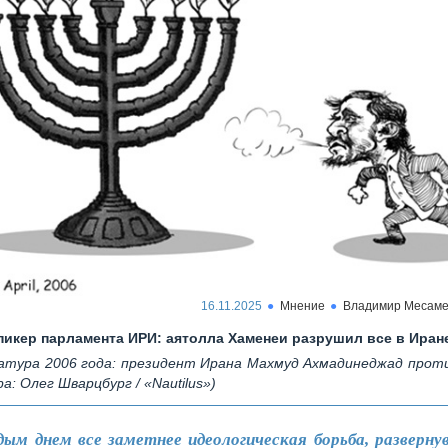
16.11.2025
Мнение
Владимир Месам
пикер парламента ИРИ: аятолла Хаменеи разрушил все в Иран
атура 2006 года: президент Ирана Махмуд Ахмадинеджад проти
а: Олег Шварцбург / «Nautilus»)
ым днем все заметнее идеологическая борьба, разверну