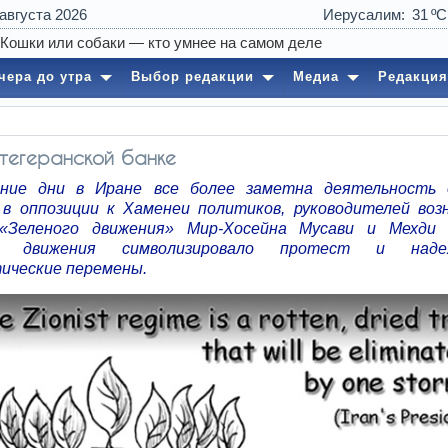
 августа 2026
Иерусалим
31
ошки или собаки — кто умнее на самом деле
чера до утра
Выбор редакции
Медиа
Редакция
 тегеранской банке
дние дни в Иране все более заметна деятельность 
в оппозиции к Хаменеи политиков, руководителей воз
«Зеленого движения» Мир-Хосейна Мусави и Мехди 
ие движения символизировало протест и над
ические перемены.