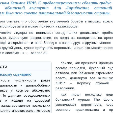
ском Олимпе ИРИ. С предостережением сбавить градус
 обвинений выступил Али Лариджани, ставший
ем Высшего совета национальной безопасности страны.
ни считает, что обострение внутренней борьбы в высших эшело
нтролируемым и может привести к катастрофе.
ические лидеры не понимают сегодняшних деликатных пробл
ьно, существуют разногласия, но когда вы находитесь на арен
ещё и серьёзная, и весь Запад в сговоре друг с другом, многое
а другой день, нужно притушить перепалки, иначе это может нане
е и системе…», — заявил он.
Кризис, как признают ирански
ксте
весьма серьезен, Духовный ли
аятолла Али Хаменеи стремител
нскому сценарию
власть, делегируя все бОльшу
нность численности ракет
КСИР – Корпусу стражей и
дальности и дальнобойных
революции.
ников у хуситов абсолютно
Как писал несколько нед
. По данным осведомленных
британский журнал The Econo
ков и исходя из здоровой
увеличивает вероятность фор
х запас составляет нескольких
военного правительства и пр
баллистических ракет, которые