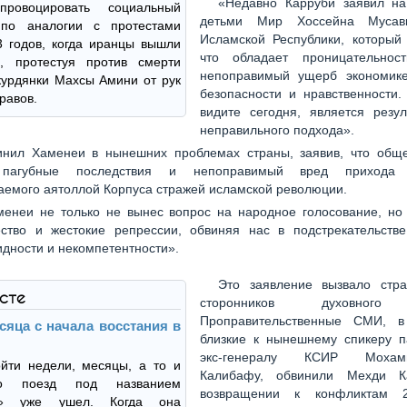
«Недавно Карруби заявил на
провоцировать социальный
детьми Мир Хоссейна Мусав
по аналогии с протестами
Исламской Республики, который 
 годов, когда иранцы вышли
что обладает проницательнос
, протестуя против смерти
непоправимый ущерб экономике,
урдянки Махсы Амини от рук
безопасности и нравственности.
равов.
видите сегодня, является резул
неправильного подхода».
нил Хаменеи в нынешних проблемах страны, заявив, что обще
 пагубные последствия и непоправимый вред прихода
емого аятоллой Корпуса стражей исламской революции.
енеи не только не вынес вопрос на народное голосование, но
ство и жестокие репрессии, обвиняя нас в подстрекательстве
дности и некомпетентности».
Это заявление вызвало стр
ксте
сторонников духовного
Проправительственные СМИ, в
сяца с начала восстания в
близкие к нынешнему спикеру п
экс-генералу КСИР Мохамм
йти недели, месяцы, а то и
Калибафу, обвинили Мехди К
о поезд под названием
возвращении к конфликтам 
а» уже ушел. Когда она