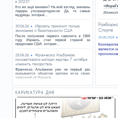
в 2023?
«ИсраГ
Кто же ещё виновен? На мой взгляд, виновны
лидеры ультраортодоксов. Да, те самые
Иллюст
мудрецы, которые…
Разборка
Израиль приносит пользу
30.06.26
Слоупе
экономике и безопасности США
После получения первого самолета в 1969
20.06.2026
году Израиль стал первой страной за
пределами США, которая…
Кооператив
является о
проголосо
Франческа Альбанезе
28.06.26
посоветовала матери жертвы 7 октября
«сменить лекарства»
Франческа Альбанезе уже не первый раз
оказывается объектом критики из-за своих
заявлений об Израиле…
Бои вокруг таможни
26.06.26
КАРИКАТУРА ДНЯ
Конечно, покупать у малого бизнеса в
Израиле дорого. Но в этом виноват не сам
малый бизнес, а… то…
ЕС ввел санкции против НПО
24.06.26
из-за проигрыша в суде