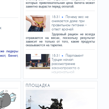
которых привлекательная цена билета может
заметно вырасти перед оплатой.
Почему вес не
18:31
снижается даже при
правильном питании -
х
ответ врачей
Здоровый рацион не всегда
отражается на весах, поскольку результат
зависит не только от того, какие продукты
оказываются на тарелке.
 же лидеры
Парламент
кот, Бенет,
18:31
Турции начал
рассмотрение
законопроекта о
национальной
солидарности
Парламентская комиссия по вопросам
юстиции Турции приступила к обсуждению
ПЛОЩАДКА
законопроекта об укреплении национальной
солидарности и социальной сплоченности.
Документ был внесен в парламент ранее на…
Генконсул
18:29