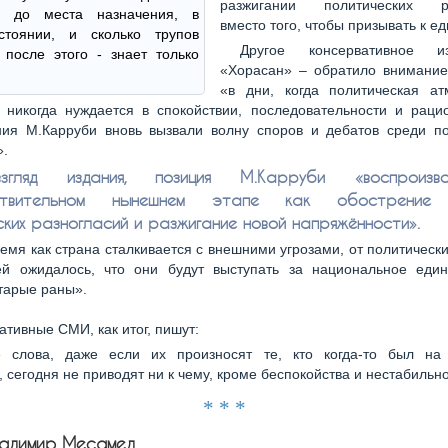
разжигании политических ра
я до места назначения, в
вместо того, чтобы призывать к ед
стоянии, и сколько трупов
Другое консервативное 
 после этого - знает только
«Хорасан» – обратило внимание 
«в дни, когда политическая а
 никогда нуждается в спокойствии, последовательности и раци
ния М.Карруби вновь вызвали волну споров и дебатов среди по
».
гляд издания, позиция М.Карруби «воспроиз
вствительном нынешнем этапе как обострение 
ских разногласий и разжигание новой напряжённости».
ремя как страна сталкивается с внешними угрозами, от политическ
ей ожидалось, что они будут выступать за национальное един
тарые раны».
ативные СМИ, как итог, пишут:
е слова, даже если их произносят те, кто когда-то был на
 сегодня не приводят ни к чему, кроме беспокойства и нестабильно
* * *
ладимир Месамед