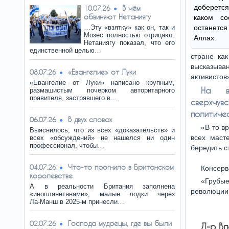
доберетс
В чём
10.07.26
обвиняют Нетаниягу
каком со
…Эту «взятку» как он, так и
останется
Мозес полностью отрицают.
Аллах.
Нетаниягу показал, что его
единственной целью…
стране как
высказыва
«Евангелие» от Луки
08.07.26
активистов
«Евангелие от Луки» написано крупным,
На вз
размашистым почерком авторитарного
правителя, застрявшего в…
сверхчу
политиче
В двух словах
06.07.26
«В то в
Выяснилось, что из всех «доказательств» и
всех маст
всех «обсуждений» не нашелся ни один
профессионал, чтобы…
бередить с
Что-то прогнило в Британском
04.07.26
Консерв
королевстве
«Грубы
А в реальности Британия заполнена
революции,
«инопланетянами», малые лодки через
Ла‑Манш в 2025‑м принесли…
Господа мудрецы, где вы были
02.07.26
Д-р В