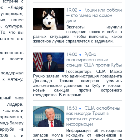
 встрече с
и: «Лидер
Кошки или собаки
19:02
утверждал,
— кто умнее на самом
тью, нанес
деле
 культуре,
Эксперты изучили
поведение кошек и собак в
 То, что вы
разных ситуациях, чтобы выяснить, какое
ьтатом его
животное лучше справляется с задачами.
ственность
Рубио
19:00
 к власти
анонсировал новые
санкции США против Кубы
Госсекретарь США Марко
 поддержал
Рубио заявил, что администрация президента
 к мятежу,
Дональда Трампа намерена усилить
экономическое давление на Кубу и готовит
новые санкции против островного
государства. В интервью…
ашный гнев
 лидера.
США ослаблены
18:53
 частности
как никогда: Трамп в
арламента,
ярости от утечки
ад-Багеру
информации
арруби «в
Информация об истощении
2009 г. и
запасов могла исходить от чиновников в
администрации, которые хотят выйти из