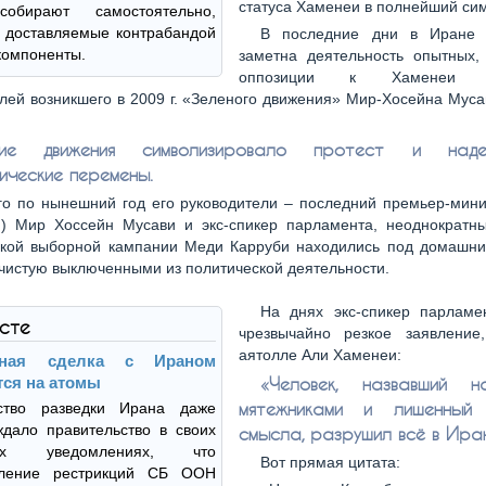
статуса Хаменеи в полнейший си
собирают самостоятельно,
 доставляемые контрабандой
В последние дни в Иране 
компоненты.
заметна деятельность опытных,
оппозиции к Хаменеи по
лей возникшего в 2009 г. «Зеленого движения» Мир-Хосейна Мус
ние движения символизировало протест и на
ические перемены.
го по нынешний год его руководители – последний премьер-мини
г.) Мир Хоссейн Мусави и экс-спикер парламента, неоднократны
ской выборной кампании Меди Карруби находились под домашни
чистую выключенными из политической деятельности.
На днях экс-спикер парламе
ксте
чрезвычайно резкое заявление
аятолле Али Хаменеи:
рная сделка с Ираном
тся на атомы
«Человек, назвавший н
мятежниками и лишенный 
ство разведки Ирана даже
дало правительство в своих
смысла, разрушил всё в Иран
них уведомлениях, что
Вот прямая цитата:
вление рестрикций СБ ООН