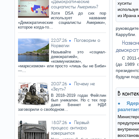
«Демократические
хуситы 
социалисты Америки»?
используя
Хотя DSA до сих пор
из Ирана 
использует название
«Демократические социалисты Америки»,
которое когда-то…
руководите
Каррубли.
Поговорим о
22.07.26
Назва
Норвегии
демократ
Называйте это «социал-
демократией»,
С 2011-
«коммунизмом»,
(до 1989 
«марксизмом» или просто «лишь бы не Биби»
президент
—…
будучи под
Почему не
20.07.26
«Зеут»?
В конте
В 2018–2019 годах Фейглин
был уникален. Но с тех пор
Яде
даже Беннет и НДИ
разлетае
заговорили о свободном…
Министер
Первый
18.07.26
предупреж
процесс антифа
внутрен
завершился
восстано