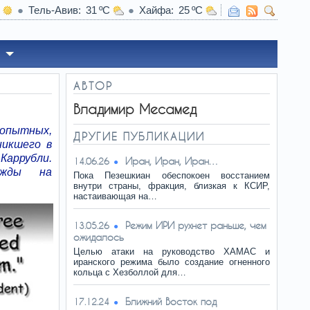
Тель-Авив
31
Хайфа
25
АВТОР
Владимир Месамед
опытных,
ДРУГИЕ ПУБЛИКАЦИИ
никшего в
Каррубли.
Иран, Иран, Иран…
14.06.26
ежды на
Пока Пезешкиан обеспокоен восстанием
внутри страны, фракция, близкая к КСИР,
настаивающая на…
Режим ИРИ рухнет раньше, чем
13.05.26
ожидалось
Целью атаки на руководство ХАМАС и
иранского режима было создание огненного
кольца с Хезболлой для…
Ближний Восток под
17.12.24