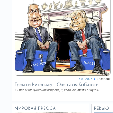
Европейский Союз, созданный на основе
обещания того, что законное мнение
находится вне досягаемости…
То ли еще будет…
22.06.26
Для многих мусульман Коран – не просто
сборник историй или руководство к
размышлениям, а…
Разборка из-за Израиля в
20.06.26
Парк-Слоупе
Кооператив, который, что неудивительно,
является оплотом прогрессивной политики,
проголосовал за…
07.08.2026
Facebook
Трамп и Нетаниягу в Овальном Кабинете
«У нас была чудесная встреча, и, главное, темы общие!»
МИРОВАЯ ПРЕССА
РЕВЬЮ