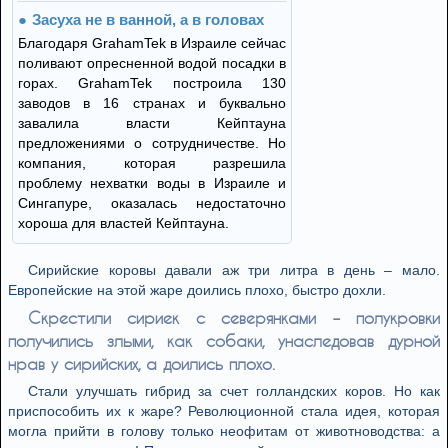
Засуха не в ванной, а в головах
Благодаря GrahamTek в Израиле сейчас
поливают опресненной водой посадки в
горах. GrahamTek построила 130
заводов в 16 странах и буквально
завалила власти Кейптауна
предложениями о сотрудничестве. Но
компания, которая разрешила
проблему нехватки воды в Израиле и
Сингапуре, оказалась недостаточно
хороша для властей Кейптауна.
Сирийские коровы давали аж три литра в день – мало.
Европейские на этой жаре доились плохо, быстро дохли.
Скрестили сириек с северянками – полукровки
получились злыми, как собаки, унаследовав дурной
нрав у сирийских, а доились плохо.
Стали улучшать гибрид за счет голландских коров. Но как
приспособить их к жаре? Революционной стала идея, которая
могла прийти в голову только неофитам от животноводства: а