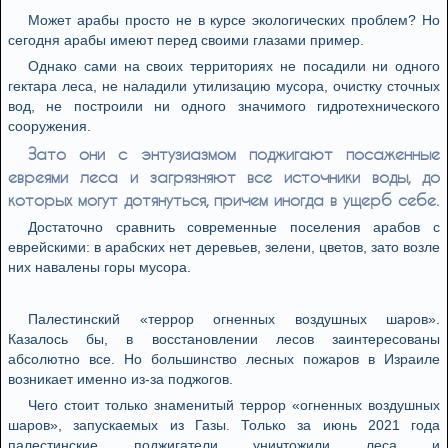
Может арабы просто не в курсе экологических проблем? Но
сегодня арабы имеют перед своими глазами пример.
Однако сами на своих территориях не посадили ни одного
гектара леса, не наладили утилизацию мусора, очистку сточных
вод, не построили ни одного значимого гидротехнического
сооружения.
Зато они с энтузиазмом поджигают посаженные
евреями леса и загрязняют все источники воды, до
которых могут дотянуться, причем иногда в ущерб себе.
Достаточно сравнить современные поселения арабов с
еврейскими: в арабских нет деревьев, зелени, цветов, зато возле
них навалены горы мусора.
Палестинский «террор огненных воздушных шаров».
Казалось бы, в восстановлении лесов заинтересованы
абсолютно все. Но большинство лесных пожаров в Израиле
возникает именно из-за поджогов.
Чего стоит только знаменитый террор «огненных воздушных
шаров», запускаемых из Газы. Только за июнь 2021 года
палестинские поджигатели уничтожили леса и