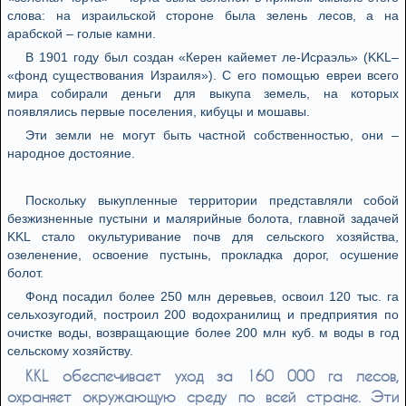
слова: на израильской стороне была зелень лесов, а на
арабской – голые камни.
В 1901 году был создан «Керен кайемет ле-Исраэль» (KKL–
«фонд существования Израиля»). С его помощью евреи всего
мира собирали деньги для выкупа земель, на которых
появлялись первые поселения, кибуцы и мошавы.
Эти земли не могут быть частной собственностью, они –
народное достояние.
Поскольку выкупленные территории представляли собой
безжизненные пустыни и малярийные болота, главной задачей
KKL стало окультуривание почв для сельского хозяйства,
озеленение, освоение пустынь, прокладка дорог, осушение
болот.
Фонд посадил более 250 млн деревьев, освоил 120 тыс. га
сельхозугодий, построил 200 водохранилищ и предприятия по
очистке воды, возвращающие более 200 млн куб. м воды в год
сельскому хозяйству.
KKL обеспечивает уход за 160 000 га лесов,
охраняет окружающую среду по всей стране. Эти