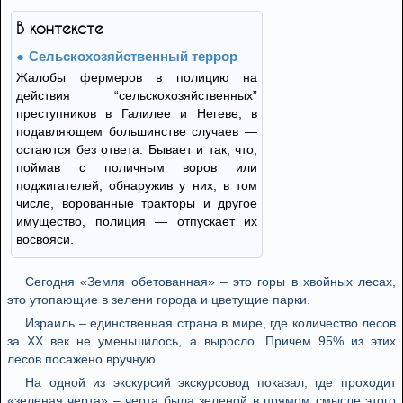
В контексте
Сельскохозяйственный террор
Жалобы фермеров в полицию на
действия “сельскохозяйственных”
преступников в Галилее и Негеве, в
подавляющем большинстве случаев —
остаются без ответа. Бывает и так, что,
поймав с поличным воров или
поджигателей, обнаружив у них, в том
числе, ворованные тракторы и другое
имущество, полиция — отпускает их
восвояси.
Сегодня «Земля обетованная» – это горы в хвойных лесах,
это утопающие в зелени города и цветущие парки.
Израиль – единственная страна в мире, где количество лесов
за XX век не уменьшилось, а выросло. Причем 95% из этих
лесов посажено вручную.
На одной из экскурсий экскурсовод показал, где проходит
«зеленая черта» – черта была зеленой в прямом смысле этого