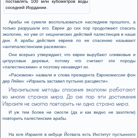
поставлять 100 млн кубометров воды
соседней Иордании.
Арабы не сумели воспользоваться наследием прошлого, а
только разрушали его. Евреи до сих пор продолжают спасать
экологию, но уже от хищнических действий палестинцев в наши
дни. А арабы действия евреев по ее спасению называют
«антипалестинским расизмом».
Они всерьез утверждают, что евреи вырубают оливковые и
цитрусовые деревья, потому что считают эти породы
«палестинскими» и поэтому ненавидят их.
«Расизмом» назвали и слова президента Еврокомиссии фон
дер Ляйен: «Израиль заставил пустыню расцвести».
Израильские методы спасения экологии работают
во многих странах мира. До сих пор эти достижения
Израиля не смогла повторить ни одна страна мира.
И уж тем более не смогли (да и как видно не захотели)
повторить палестинские арабы.
На юге Израиля в кибуце Йотвата есть Институт пустынного