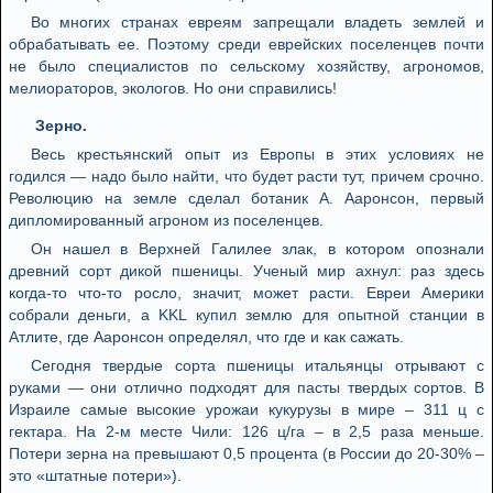
Во многих странах евреям запрещали владеть землей и
обрабатывать ее. Поэтому среди еврейских поселенцев почти
не было специалистов по сельскому хозяйству, агрономов,
мелиораторов, экологов. Но они справились!
Зерно.
Весь крестьянский опыт из Европы в этих условиях не
годился — надо было найти, что будет расти тут, причем срочно.
Революцию на земле сделал ботаник А. Ааронсон, первый
дипломированный агроном из поселенцев.
Он нашел в Верхней Галилее злак, в котором опознали
древний сорт дикой пшеницы. Ученый мир ахнул: раз здесь
когда-то что-то росло, значит, может расти. Евреи Америки
собрали деньги, а KKL купил землю для опытной станции в
Атлите, где Ааронсон определял, что где и как сажать.
Сегодня твердые сорта пшеницы итальянцы отрывают с
руками — они отлично подходят для пасты твердых сортов. В
Израиле самые высокие урожаи кукурузы в мире – 311 ц с
гектара. На 2-м месте Чили: 126 ц/га – в 2,5 раза меньше.
Потери зерна на превышают 0,5 процента (в России до 20-30% –
это «штатные потери»).