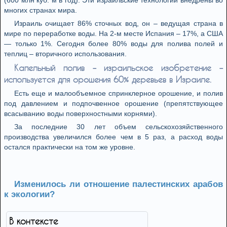
(600 млн куб. м в год). Эти израильские технологии внедрены во
многих странах мира.
Израиль очищает 86% сточных вод, он – ведущая страна в
мире по переработке воды. На 2-м месте Испания – 17%, а США
— только 1%. Сегодня более 80% воды для полива полей и
теплиц – вторичного использования.
Капельный полив – израильское изобретение –
используется для орошения 60% деревьев в Израиле.
Есть еще и малообъемное спринклерное орошение, и полив
под давлением и подпочвенное орошение (препятствующее
всасыванию воды поверхностными корнями).
За последние 30 лет объем сельскохозяйственного
производства увеличился более чем в 5 раз, а расход воды
остался практически на том же уровне.
Изменилось ли отношение палестинских арабов
к экологии?
В контексте