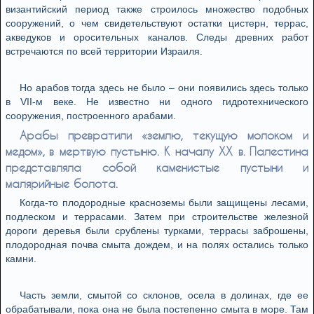
византийский период также строилось множество подобных
сооружений, о чем свидетельствуют остатки цистерн, террас,
акведуков и оросительных каналов. Следы древних работ
встречаются по всей территории Израиля.
Но арабов тогда здесь не было – они появились здесь только
в VII-м веке. Не известно ни одного гидротехнического
сооружения, построенного арабами.
Арабы превратили «землю, текущую молоком и
медом», в мертвую пустыню. К началу XX в. Палестина
представляла собой каменистые пустыни и
малярийные болота.
Когда-то плодородные красноземы были защищены лесами,
подлеском и террасами. Затем при строительстве железной
дороги деревья были срублены турками, террасы заброшены,
плодородная почва смыта дождем, и на полях остались только
камни.
Часть земли, смытой со склонов, осела в долинах, где ее
обрабатывали, пока она не была постепенно смыта в море. Там