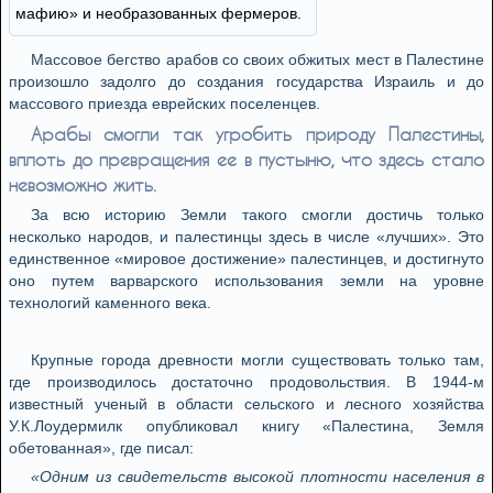
мафию» и необразованных фермеров.
Массовое бегство арабов со своих обжитых мест в Палестине
произошло задолго до создания государства Израиль и до
массового приезда еврейских поселенцев.
Арабы смогли так угробить природу Палестины,
вплоть до превращения ее в пустыню, что здесь стало
невозможно жить.
За всю историю Земли такого смогли достичь только
несколько народов, и палестинцы здесь в числе «лучших». Это
единственное «мировое достижение» палестинцев, и достигнуто
оно путем варварского использования земли на уровне
технологий каменного века.
Крупные города древности могли существовать только там,
где производилось достаточно продовольствия. В 1944-м
известный ученый в области сельского и лесного хозяйства
У.К.Лоудермилк опубликовал книгу «Палестина, Земля
обетованная», где писал:
«Одним из свидетельств высокой плотности населения в