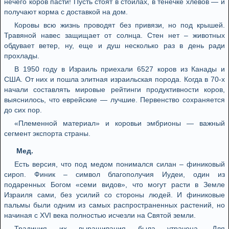
нечего коров пасти! Пусть стоят в стойлах, в тенечке хлевов — и
получают корма с доставкой на дом.
Коровы всю жизнь проводят без привязи, но под крышей.
Травяной навес защищает от солнца. Стен нет – животных
обдувает ветер, ну, еще и душ несколько раз в день ради
прохлады.
В 1950 году в Израиль приехали 6527 коров из Канады и
США. От них и пошла элитная израильская порода. Когда в 70-х
начали составлять мировые рейтинги продуктивности коров,
выяснилось, что еврейские — лучшие. Первенство сохраняется
до сих пор.
«Племенной материал» и коровьи эмбрионы — важный
сегмент экспорта страны.
Мед.
Есть версия, что под медом понимался силан – финиковый
сироп. Финик – символ благополучия Иудеи, один из
подаренных Богом «семи видов», что могут расти в Земле
Израиля сами, без усилий со стороны людей. И финиковые
пальмы были одним из самых распространенных растений, но
начиная с XVI века полностью исчезли на Святой земли.
Традиция их выращивания была утрачена. Для