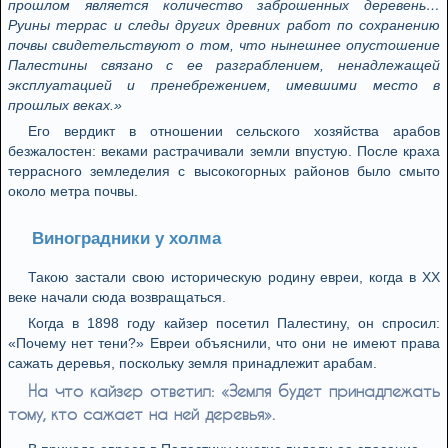
прошлом является количество заброшенных деревень…
Руины террас и следы других древних работ по сохранению
почвы свидетельствуют о том, что нынешнее опустошение
Палестины связано с ее разграблением, ненадлежащей
эксплуатацией и пренебрежением, имевшими место в
прошлых веках.»
Его вердикт в отношении сельского хозяйства арабов
безжалостен: веками растрачивали земли впустую. После краха
террасного земледелия с высокогорных районов было смыто
около метра почвы.
Виноградники у холма
Такою застали свою историческую родину евреи, когда в XX
веке начали сюда возвращаться.
Когда в 1898 году кайзер посетил Палестину, он спросил:
«Почему нет тени?» Евреи объяснили, что они не имеют права
сажать деревья, поскольку земля принадлежит арабам.
На что кайзер ответил: «Земля будет принадлежать
тому, кто сажает на ней деревья».