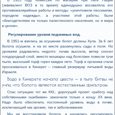
В 1925 году Комиссия по малярии при Лиге Наций
(эквивалент ВОЗ в то время) единодушно восхваляла его
противомалярийные работы и методы: «уничтожили пессимизм,
породили надежды», а участники этой работы, были
«благодетелями не только палестинского населения, но и мира
в целом».
Регулирование уровня подземных вод.
В 1951-м взялись за осушение болот долины Хула. За 6 лет
болота осушили, и на их месте раскинулись сады и поля. Но
урожаям радовались недолго: почва высохла, ветер сносил
плодородный слой, вместо мошкары над болотами повисли тучи
пыли, высохший торф горел каждое лето. Торф и органика стали
просачиваться в Кинерет – главный резервуар питьевой воды
Израиля.
Вода в Кинерете начала цвести — в пылу битвы не
учли, что болота являются естественным фильтром.
Спас ситуацию тот же KKL: дорогущий проект «работу над
собственными ошибками» закончили только к концу XX века.
Надо было обеспечить постоянный уровень воды в почве,
исключающий как эрозию, так и заболачивание.
Мы не восстановили болота, а научились регулировать