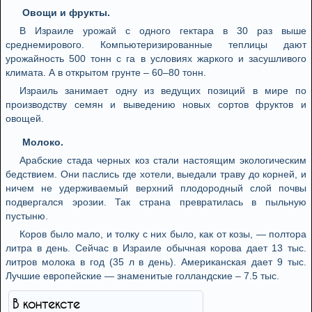
Овощи и фрукты.
В Израиле урожай с одного гектара в 30 раз выше
среднемирового. Компьютеризированные теплицы дают
урожайность 500 тонн с га в условиях жаркого и засушливого
климата. А в открытом грунте – 60–80 тонн.
Израиль занимает одну из ведущих позиций в мире по
производству семян и выведению новых сортов фруктов и
овощей.
Молоко.
Арабские стада черных коз стали настоящим экологическим
бедствием. Они паслись где хотели, выедали траву до корней, и
ничем не удерживаемый верхний плодородный слой почвы
подвергался эрозии. Так страна превратилась в пыльную
пустыню.
Коров было мало, и толку с них было, как от козы, — полтора
литра в день. Сейчас в Израиле обычная корова дает 13 тыс.
литров молока в год (35 л в день). Американская дает 9 тыс.
Лучшие европейские — знаменитые голландские – 7.5 тыс.
В контексте