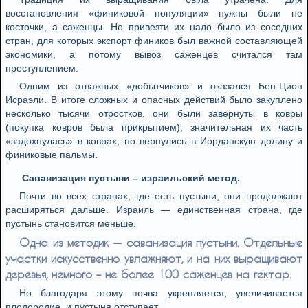
восстановления «финиковой популяции» нужны были не
косточки, а саженцы. Но привезти их надо было из соседних
стран, для которых экспорт фиников был важной составляющей
экономики, а потому вывоз саженцев считался там
преступлением.
Одним из отважных «добытчиков» и оказался Бен-Цион
Исраэли. В итоге сложных и опасных действий было закуплено
несколько тысячи отростков, они были завернуты в ковры
(покупка ковров была прикрытием), значительная их часть
«задохнулась» в коврах, но вернулись в Иорданскую долину и
финиковые пальмы.
Саванизация пустыни – израильский метод.
Почти во всех странах, где есть пустыни, они продолжают
расширяться дальше. Израиль — единственная страна, где
пустынь становится меньше.
Одна из методик — саванизация пустыни. Отдельные
участки искусственно увлажняют, и на них выращивают
деревья, немного – не более 100 саженцев на гектар.
Но благодаря этому почва укрепляется, увеличивается
плодородие, и пустыня отступает.