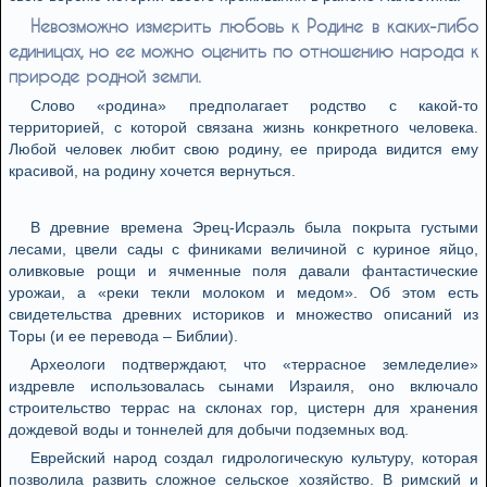
Невозможно измерить любовь к Родине в каких-либо
единицах, но ее можно оценить по отношению народа к
природе родной земли.
Слово «родина» предполагает родство с какой-то
территорией, с которой связана жизнь конкретного человека.
Любой человек любит свою родину, ее природа видится ему
красивой, на родину хочется вернуться.
В древние времена Эрец-Исраэль была покрыта густыми
лесами, цвели сады с финиками величиной с куриное яйцо,
оливковые рощи и ячменные поля давали фантастические
урожаи, а «реки текли молоком и медом». Об этом есть
свидетельства древних историков и множество описаний из
Торы (и ее перевода – Библии).
Археологи подтверждают, что «террасное земледелие»
издревле использовалась сынами Израиля, оно включало
строительство террас на склонах гор, цистерн для хранения
дождевой воды и тоннелей для добычи подземных вод.
Еврейский народ создал гидрологическую культуру, которая
позволила развить сложное сельское хозяйство. В римский и