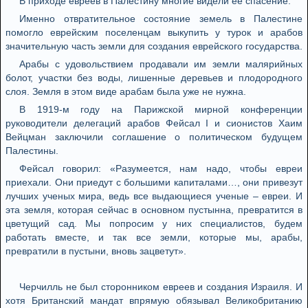
В приходе евреев в Палестину многие видели ее спасение.
Именно отвратительное состояние земель в Палестине
помогло еврейским поселенцам выкупить у турок и арабов
значительную часть земли для создания еврейского государства.
Арабы с удовольствием продавали им земли малярийных
болот, участки без воды, лишенные деревьев и плодородного
слоя. Земля в этом виде арабам была уже не нужна.
В 1919-м году на Парижской мирной конференции
руководители делегаций арабов Фейсал I и сионистов Хаим
Вейцман заключили соглашение о политическом будущем
Палестины.
Фейсал говорил: «Разумеется, нам надо, чтобы евреи
приехали. Они приедут с большими капиталами…, они привезут
лучших ученых мира, ведь все выдающиеся ученые – евреи. И
эта земля, которая сейчас в основном пустынна, превратится в
цветущий сад. Мы попросим у них специалистов, будем
работать вместе, и так все земли, которые мы, арабы,
превратили в пустыни, вновь зацветут».
Черчилль не был сторонником евреев и создания Израиля. И
хотя Британский мандат впрямую обязывал Великобританию