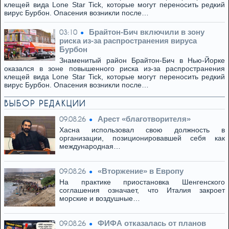
клещей вида Lone Star Tick, которые могут переносить редкий
вирус Бурбон. Опасения возникли после…
Брайтон-Бич включили в зону
03:10
риска из-за распространения вируса
Бурбон
Знаменитый район Брайтон-Бич в Нью-Йорке
оказался в зоне повышенного риска из-за распространения
клещей вида Lone Star Tick, которые могут переносить редкий
вирус Бурбон. Опасения возникли после…
ВЫБОР РЕДАКЦИИ
Арест «благотворителя»
09.08.26
Хасна использовал свою должность в
организации, позиционировавшей себя как
международная…
«Вторжение» в Европу
09.08.26
На практике приостановка Шенгенского
соглашения означает, что Италия закроет
морские и воздушные…
ФИФА отказалась от планов
09.08.26