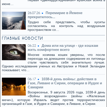
первая «двенадцатидневная» иранская война в
июне…
Перемирие в Йемене
26.07.26
прекратилось...
Трудно себе представить, чтобы хуситы
согласились на контроль над воздушным
пространством со…
ГЛАВНЫЕ НОВОСТИ
Дома или на улице - где кошкам
06:22
жить комфортнее всего
Многие хозяева кошек уверены, что после
перехода на домашнее содержание их питомцы
стали чувствовать себя значительно лучше.
Однако исследование ученых из Австралии и Новой Зеландии
показывает, что…
1038-й день войны: действия в
06:17
Газе, Ливане и Сирии, операции в Иудее и
Самарии
Воскресенье, 9 августа 2026 года, 1038-й день
«Войны возрождения» (войны «Железные
мечи»), которую Израиль ведет против террористических
организаций в Газе, в Иудее и Самарии, в Ливане, в Сирии.