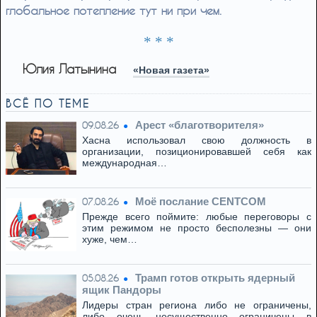
глобальное потепление тут ни при чем.
* * *
Юлия Латынина
«Новая газета»
ВСЁ ПО ТЕМЕ
Арест «благотворителя»
09.08.26
Хасна использовал свою должность в
организации, позиционировавшей себя как
международная…
Моё послание CENTCOM
07.08.26
Прежде всего поймите: любые переговоры с
этим режимом не просто бесполезны — они
хуже, чем…
Трамп готов открыть ядерный
05.08.26
ящик Пандоры
Лидеры стран региона либо не ограничены,
либо очень несущественно ограничены в