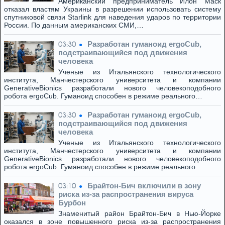
Американский предприниматель Илон Маск
отказал властям Украины в разрешении использовать систему
спутниковой связи Starlink для наведения ударов по территории
России. По данным американских СМИ,…
Разработан гуманоид ergoCub,
03:30
подстраивающийся под движения
человека
Ученые из Итальянского технологического
института, Манчестерского университета и компании
GenerativeBionics разработали нового человекоподобного
робота ergoCub. Гуманоид способен в режиме реального…
Разработан гуманоид ergoCub,
03:30
подстраивающийся под движения
человека
Ученые из Итальянского технологического
института, Манчестерского университета и компании
GenerativeBionics разработали нового человекоподобного
робота ergoCub. Гуманоид способен в режиме реального…
Брайтон-Бич включили в зону
03:10
риска из-за распространения вируса
Бурбон
Знаменитый район Брайтон-Бич в Нью-Йорке
оказался в зоне повышенного риска из-за распространения