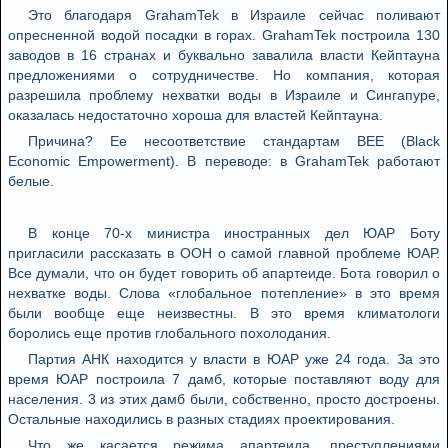
Это благодаря GrahamTek в Израиле сейчас поливают
опресненной водой посадки в горах. GrahamTek построила 130
заводов в 16 странах и буквально завалила власти Кейптауна
предложениями о сотрудничестве. Но компания, которая
разрешила проблему нехватки воды в Израиле и Сингапуре,
оказалась недостаточно хороша для властей Кейптауна.
Причина? Ее несоответствие стандартам BEE (Black
Economic Empowerment). В переводе: в GrahamTek работают
белые.
В конце 70-х министра иностранных дел ЮАР Боту
пригласили рассказать в ООН о самой главной проблеме ЮАР.
Все думали, что он будет говорить об апартеиде. Бота говорил о
нехватке воды. Слова «глобальное потепление» в это время
были вообще еще неизвестны. В это время климатологи
боролись еще против глобального похолодания.
Партия АНК находится у власти в ЮАР уже 24 года. За это
время ЮАР построила 7 дамб, которые поставляют воду для
населения. 3 из этих дамб были, собственно, просто достроены.
Остальные находились в разных стадиях проектирования.
Что же касается режима апартеида, преступлениями