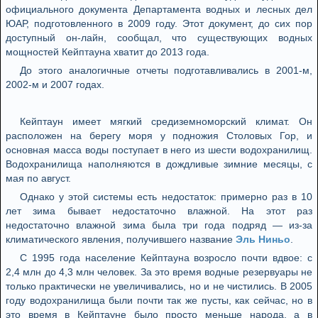
официального документа Департамента водных и лесных дел
ЮАР, подготовленного в 2009 году. Этот документ, до сих пор
доступный он-лайн, сообщал, что существующих водных
мощностей Кейптауна хватит до 2013 года.
До этого аналогичные отчеты подготавливались в 2001-м,
2002-м и 2007 годах.
Кейптаун имеет мягкий средиземноморский климат. Он
расположен на берегу моря у подножия Столовых Гор, и
основная масса воды поступает в него из шести водохранилищ.
Водохранилища наполняются в дождливые зимние месяцы, с
мая по август.
Однако у этой системы есть недостаток: примерно раз в 10
лет зима бывает недостаточно влажной. На этот раз
недостаточно влажной зима была три года подряд — из-за
климатического явления, получившего название
Эль Ниньо
.
С 1995 года население Кейптауна возросло почти вдвое: с
2,4 млн до 4,3 млн человек. За это время водные резервуары не
только практически не увеличивались, но и не чистились. В 2005
году водохранилища были почти так же пусты, как сейчас, но в
это время в Кейптауне было просто меньше народа, а в