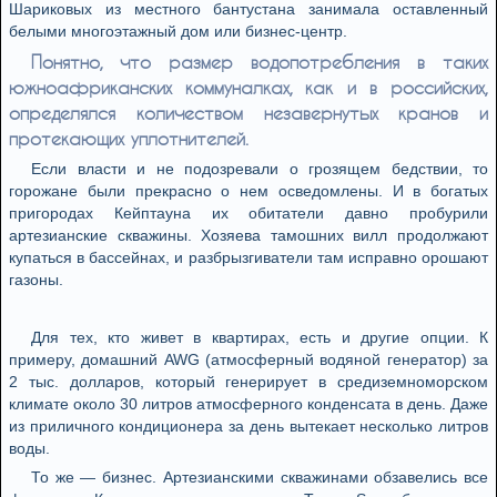
Шариковых из местного бантустана занимала оставленный
белыми многоэтажный дом или бизнес-центр.
Понятно, что размер водопотребления в таких
южноафриканских коммуналках, как и в российских,
определялся количеством незавернутых кранов и
протекающих уплотнителей.
Если власти и не подозревали о грозящем бедствии, то
горожане были прекрасно о нем осведомлены. И в богатых
пригородах Кейптауна их обитатели давно пробурили
артезианские скважины. Хозяева тамошних вилл продолжают
купаться в бассейнах, и разбрызгиватели там исправно орошают
газоны.
Для тех, кто живет в квартирах, есть и другие опции. К
примеру, домашний AWG (атмосферный водяной генератор) за
2 тыс. долларов, который генерирует в средиземноморском
климате около 30 литров атмосферного конденсата в день. Даже
из приличного кондиционера за день вытекает несколько литров
воды.
То же — бизнес. Артезианскими скважинами обзавелись все