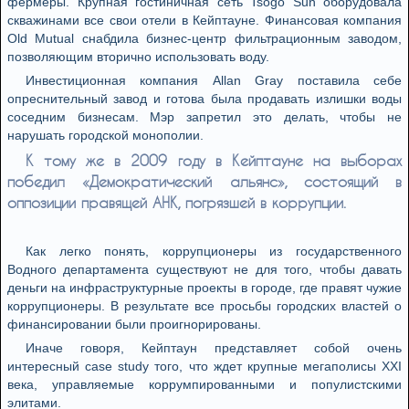
фермеры. Крупная гостиничная сеть Tsogo Sun оборудовала
скважинами все свои отели в Кейптауне. Финансовая компания
Old Mutual снабдила бизнес-центр фильтрационным заводом,
позволяющим вторично использовать воду.
Инвестиционная компания Allan Gray поставила себе
опреснительный завод и готова была продавать излишки воды
соседним бизнесам. Мэр запретил это делать, чтобы не
нарушать городской монополии.
К тому же в 2009 году в Кейптауне на выборах
победил «Демократический альянс», состоящий в
оппозиции правящей АНК, погрязшей в коррупции.
Как легко понять, коррупционеры из государственного
Водного департамента существуют не для того, чтобы давать
деньги на инфраструктурные проекты в городе, где правят чужие
коррупционеры. В результате все просьбы городских властей о
финансировании были проигнорированы.
Иначе говоря, Кейптаун представляет собой очень
интересный case study того, что ждет крупные мегаполисы XXI
века, управляемые коррумпированными и популистскими
элитами.