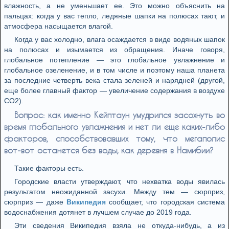
влажность, а не уменьшает ее. Это можно объяснить на
пальцах: когда у вас тепло, ледяные шапки на полюсах тают, и
атмосфера насыщается влагой.
Когда у вас холодно, влага осаждается в виде водяных шапок
на полюсах и изымается из обращения. Иначе говоря,
глобальное потепление — это глобальное увлажнение и
глобальное озеленение, и в том числе и поэтому наша планета
за последние четверть века стала зеленей и нарядней (другой,
еще более главный фактор — увеличение содержания в воздухе
CO2).
Вопрос: как именно Кейптаун умудрился засохнуть во
время глобального увлажнения и нет ли еще каких-либо
факторов, способствовавших тому, что мегаполис
вот-вот останется без воды, как деревня в Намибии?
Такие факторы есть.
Городские власти утверждают, что нехватка воды явилась
результатом неожиданной засухи. Между тем — сюрприз,
сюрприз — даже
Википедия
сообщает, что городская система
водоснабжения дотянет в лучшем случае до 2019 года.
Эти сведения Википедия взяла не откуда-нибудь, а из