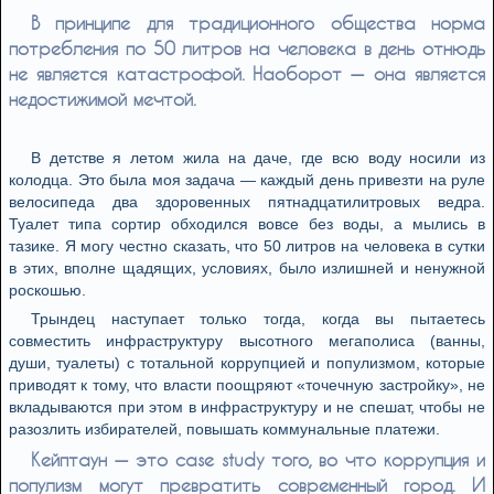
В принципе для традиционного общества норма
потребления по 50 литров на человека в день отнюдь
не является катастрофой. Наоборот — она является
недостижимой мечтой.
В детстве я летом жила на даче, где всю воду носили из
колодца. Это была моя задача — каждый день привезти на руле
велосипеда два здоровенных пятнадцатилитровых ведра.
Туалет типа сортир обходился вовсе без воды, а мылись в
тазике. Я могу честно сказать, что 50 литров на человека в сутки
в этих, вполне щадящих, условиях, было излишней и ненужной
роскошью.
Трындец наступает только тогда, когда вы пытаетесь
совместить инфраструктуру высотного мегаполиса (ванны,
души, туалеты) с тотальной коррупцией и популизмом, которые
приводят к тому, что власти поощряют «точечную застройку», не
вкладываются при этом в инфраструктуру и не спешат, чтобы не
разозлить избирателей, повышать коммунальные платежи.
Кейптаун — это case study того, во что коррупция и
популизм могут превратить современный город. И