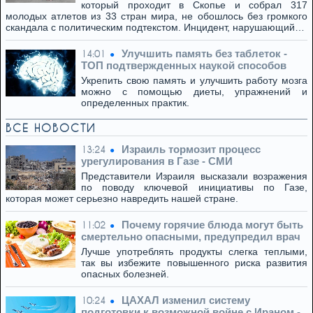
который проходит в Скопье и собрал 317
молодых атлетов из 33 стран мира, не обошлось без громкого
скандала с политическим подтекстом. Инцидент, нарушающий…
Улучшить память без таблеток -
14:01
ТОП подтвержденных наукой способов
Укрепить свою память и улучшить работу мозга
можно с помощью диеты, упражнений и
определенных практик.
ВСЕ НОВОСТИ
Израиль тормозит процесс
13:24
урегулирования в Газе - СМИ
Представители Израиля высказали возражения
по поводу ключевой инициативы по Газе,
которая может серьезно навредить нашей стране.
Почему горячие блюда могут быть
11:02
смертельно опасными, предупредил врач
Лучше употреблять продукты слегка теплыми,
так вы избежите повышенного риска развития
опасных болезней.
ЦАХАЛ изменил систему
10:24
подготовки к возможной войне с Ираном -