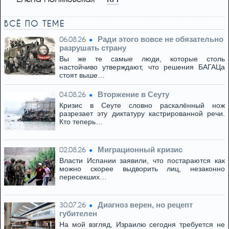
ВСЁ ПО ТЕМЕ
Ради этого вовсе не обязательно
06.08.26
разрушать страну
Вы же те самые люди, которые столь
настойчиво утверждают, что решения БАГАЦа
стоят выше…
Вторжение в Сеуту
04.08.26
Кризис в Сеуте словно раскалённый нож
разрезает эту диктатуру кастрированной речи.
Кто теперь…
Миграционный кризис
02.08.26
Власти Испании заявили, что постараются как
можно скорее выдворить лиц, незаконно
пересекших…
Диагноз верен, но рецепт
30.07.26
губителен
На мой взгляд, Израилю сегодня требуется не