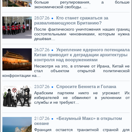
больше регулирования, а больше
экономической свободы. …
Кто станет сражаться за
28.07.26
разваливающуюся Британию?
После фактического уничтожения наших границ
состоятельными чиновниками, которым нужна
дешёвая…
Укрепление ядерного потенциала
26.07.26
Китая приводит к деградации архитектуры
контроля над вооружениями
Несмотря на это, в отличие от Ирана, Китай не
стал объектом открытой политической
конфронтации на…
Спросите Беннета и Голана
23.07.26
Арабским партиям никто не угрожает. Их
избирателей не обвиняют в уклонении от
службы и не требуют…
«Безумный Макс» в открытом
21.07.26
океане
Франция остается транзитной страной для