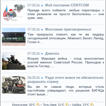
Моё послание CENTCOM
07.08.26
Прежде всего поймите: любые переговоры с
этим режимом не просто бесполезны — они
хуже, чем…
Молчание приговоренных
07.08.26
Там прекрасно помнят, как те же лидеры
сегодняшней оппозиции, Айзенкот, Бенет, Лапид,
Голан и…
Диагноз
07.08.26
Вторая Мировая война - плод многолетних
усилий именно Советской России. Приходом к
власти Гитлер,…
Ради этого вовсе не обязательно
06.08.26
разрушать страну
Вы же те самые люди, которые столь
настойчиво утверждают, что решения БАГАЦа
стоят выше…
Иерусалим
30
Тель-Авив
31
Хайфа
25