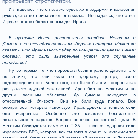
проигрывает стратегически.
И я надеюсь, что он все же будет, хотя задержки и колебания
руководства не прибавляют оптимизма. Но надеюсь, что ответ
Израиля станет болезненным для Ирана.
В пустыне Негев расположены авиабаза Неватим и
Димона с ее исследовательским ядерным центром. Можно ли
сказать, что Иран наносил удар по конкретным целям, иными
словами, это были выверенные удары или случайные
попадания?
Ну, во первых, то, что перехваты были в районе Димоны, это
не значит, что они били по ядерному центру, такого
подтверждения нет. Более того, это было бы с их стороны как
раз далеко идущей эскалацией. Иран бил по Неватим и по
другим военным объектам. Да Димона находится в
относительной близости. Они не били куда попало. Все
боеприпасы, которые использует Иран, довольно точные, если
они исправные. Особенно это касается беспилотных
летательных аппаратов. Вопрос, конечно, конкретной цели. В
Неватим базируются самолеты F 35 — главная ударная сила
израильских ВВС, которая, как считают в Иране, уничтожили тот