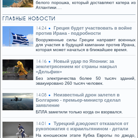
белого порошка, который доставляют катера из
Атлантики.…
ГЛАВНЫЕ НОВОСТИ
Греция будет участвовать в войне
14:24
против Ирана - подробности
Вооруженные силы Греции направят военных
для участия в будущей кампании против Ирана,
которая может начаться в ближайшее время.
Новый удар по Японии: за
14:16
землетрясением юг страны накрыл
«Дельфин»
Без электричества более 50 тысяч зданий,
эвакуировано 260 тысяч человек.
Неизвестный дрон залетел в
14:08
Болгарию - премьер-министр сделал
заявление
БПЛА заметили только когда он взорвался.
Турецкий дзюдоист отказался от
14:01
рукопожатия с израильтянином - детали
На юношеском этапе Кубка Европы по дзюдо,