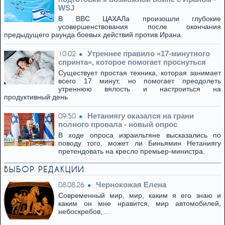
WSJ
В ВВС ЦАХАЛа произошли глубокие
усовершенствования после окончания
предыдущего раунда боевых действий против Ирана.
Утреннее правило «17-минутного
10:02
спринта», которое помогает проснуться
Существует простая техника, которая занимает
всего 17 минут, но помогает преодолеть
утреннюю вялость и настроиться на
продуктивный день
Нетаниягу оказался на грани
09:50
полного провала - новый опрос
В ходе опроса израильтяне высказались по
поводу того, может ли Биньямин Нетаниягу
претендовать на кресло премьер-министра.
ВЫБОР РЕДАКЦИИ
Чернокожая Елена
08.08.26
Современный мир, мир, каким я его знаю и
каким он мне нравится, мир автомобилей,
небоскребов,…