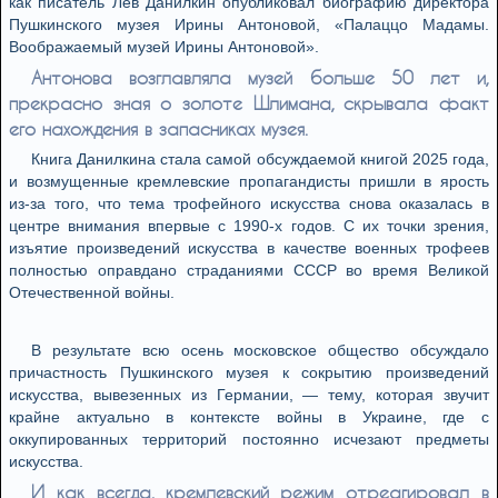
как писатель Лев Данилкин опубликовал биографию директора
Пушкинского музея Ирины Антоновой, «Палаццо Мадамы.
Воображаемый музей Ирины Антоновой».
Антонова возглавляла музей больше 50 лет и,
прекрасно зная о золоте Шлимана, скрывала факт
его нахождения в запасниках музея.
Книга Данилкина стала самой обсуждаемой книгой 2025 года,
и возмущенные кремлевские пропагандисты пришли в ярость
из-за того, что тема трофейного искусства снова оказалась в
центре внимания впервые с 1990-х годов. С их точки зрения,
изъятие произведений искусства в качестве военных трофеев
полностью оправдано страданиями СССР во время Великой
Отечественной войны.
В результате всю осень московское общество обсуждало
причастность Пушкинского музея к сокрытию произведений
искусства, вывезенных из Германии, — тему, которая звучит
крайне актуально в контексте войны в Украине, где с
оккупированных территорий постоянно исчезают предметы
искусства.
И как всегда, кремлевский режим отреагировал в