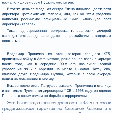
назначили директором Пушкинского музея.
В тот же день ее младшая сестра Елена лишилась должности
директора Третьяковской галереи, или, как об этом угодливо
написали российские официальные СМИ, «покинула пост
директора» галереи.
Такая одновременная рокировка генеральских дочерей
выглядит экстраординарно даже по российским стандартам
непотизма.
Владимир Проничев, их отец, ветеран спецназа КГБ,
прошедший войну в Афганистане, резко пошел вверх в карьере
после того, как в середине 90-х его назначили главой
управления ФСБ в Карелии на место Николая Патрушева,
близкого друга Владимира Путина, который в свою очередь
пошел на повышение в Москву.
Вскоре после этого Патрушев вытащил Проничева в столицу,
и как только Путин cтал директором ФСБ в 1998 году, он сделал
Проничева своим замом по борьбе с терроризмом.
Это была тогда главная должность в ФСБ на фоне
продолжавшихся терактов на Северном Кавказе и в