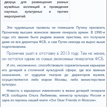
дворца для размещения разных
музейных коллекций и проведения
научных, культурных и прочих
мероприятий.
Эти чудовищные провалы не помешали Путину присвоить
Проничеву высшее воинское звание генерала армии. В 1990-е
годы это звание было редким знаком престижа, его получали
даже не все директора ФСБ, и сам Путин никогда не вырос выше
подполковника.
Проничев ушел в отставку в 2013 году. Тем не менее,
он остался одним из самых уважаемых генералов ФСБ.
И это, несомненно, способствовало поразительным карьерам
его дочерей в столичной культурной сфере, где все важные
назначения, от худруков театров до директоров музеев,
осуществляются либо мэром Москвы, либо министерством
культуры.
Новость о карьерных изменениях в жизни дочерей генерала
ФСБ сообщила Ольга Любимова, министр культуры России и
одна из героинь нашей книги «Our Dear Friends in Moscow».