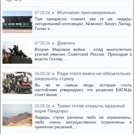
Молчание приговоренных
07.08.26
Там прекрасно помнят, как те же лидеры
сегодняшней оппозиции, Айзенкот, Бенет, Лапид,
Голан и…
Диагноз
07.08.26
Вторая Мировая война - плод многолетних
усилий именно Советской России. Приходом к
власти Гитлер,…
Ради этого вовсе не обязательно
06.08.26
разрушать страну
Вы же те самые люди, которые столь
настойчиво утверждают, что решения БАГАЦа
стоят выше…
Трамп готов открыть ядерный
05.08.26
ящик Пандоры
Лидеры стран региона либо не ограничены,
либо очень несущественно ограничены в
принятии решений,…