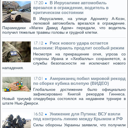
В Иерусалиме автомобиль
17:20
врезался в ограждение, водитель в
критическом состоянии
В Иерусалиме, на улице Адониягу А-Коэн,
легковой автомобиль врезался в ограждение.
Парамедики «Маген Давид Адом» передали, что водитель
получил тяжелые травмы головы и грудной клетки.
Риск нового удара остается
17:12
высоким: Израиль продлит особый режим
Несмотря на прекращение огня, угроза со
стороны Ирана и «Хизбаллы» сохраняется, а
службы безопасности не исключают нового
нападения.
Американец побил мировой рекорд
17:01
по сборке кубика вслепую (ВИДЕО)
Глобальное достижение было официально
зафиксировано Книгой рекордов Гиннеса.
Новый триумф спидкубера состоялся на недавнем турнире в
штате Нью-Джерси.
Унижение для Путина: ВСУ взяли
16:52
под контроль линию между Крымом и РФ
Силы обороны Украины заявили, что получили