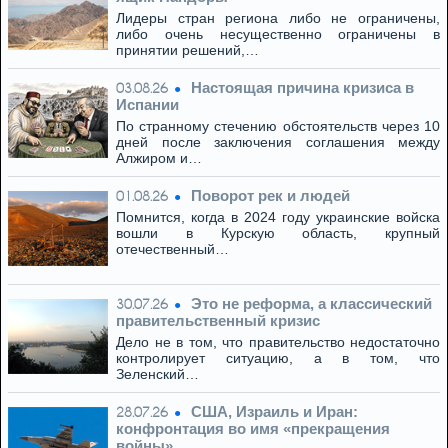
Лидеры стран региона либо не ограничены,
либо очень несущественно ограничены в
принятии решений,…
Настоящая причина кризиса в
03.08.26
Испании
По странному стечению обстоятельств через 10
дней после заключения соглашения между
Алжиром и…
Поворот рек и людей
01.08.26
Помнится, когда в 2024 году украинские войска
вошли в Курскую область, крупный
отечественный…
Это не реформа, а классический
30.07.26
правительственный кризис
Дело не в том, что правительство недостаточно
контролирует ситуацию, а в том, что
Зеленский…
США, Израиль и Иран:
28.07.26
конфронтация во имя «прекращения
войны»