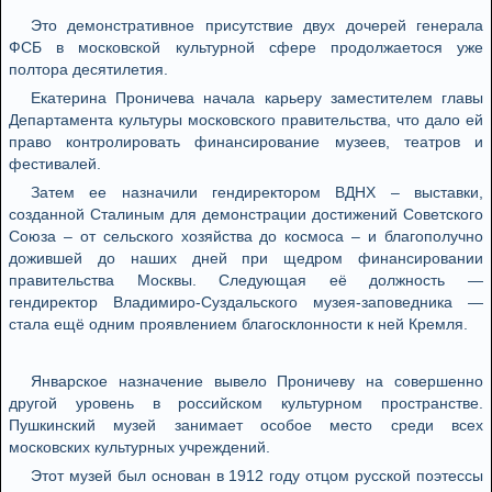
Это демонстративное присутствие двух дочерей генерала
ФСБ в московской культурной сфере продолжаетося уже
полтора десятилетия.
Екатерина Проничева начала карьеру заместителем главы
Департамента культуры московского правительства, что дало ей
право контролировать финансирование музеев, театров и
фестивалей.
Затем ее назначили гендиректором ВДНХ – выставки,
созданной Сталиным для демонстрации достижений Советского
Союза – от сельского хозяйства до космоса – и благополучно
дожившей до наших дней при щедром финансировании
правительства Москвы. Следующая её должность —
гендиректор Владимиро-Суздальского музея-заповедника —
стала ещё одним проявлением благосклонности к ней Кремля.
Январское назначение вывело Проничеву на совершенно
другой уровень в российском культурном пространстве.
Пушкинский музей занимает особое место среди всех
московских культурных учреждений.
Этот музей был основан в 1912 году отцом русской поэтессы