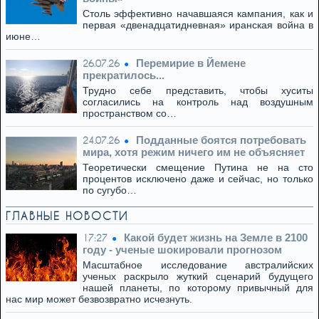
Столь эффективно начавшаяся кампания, как и
первая «двенадцатидневная» иранская война в
июне…
Перемирие в Йемене
26.07.26
прекратилось...
Трудно себе представить, чтобы хуситы
согласились на контроль над воздушным
пространством со…
Подданные боятся потребовать
24.07.26
мира, хотя режим ничего им не объясняет
Теоретически смещение Путина не на сто
процентов исключено даже и сейчас, но только
по сугубо…
ГЛАВНЫЕ НОВОСТИ
Какой будет жизнь на Земле в 2100
17:27
году - ученые шокировали прогнозом
Масштабное исследование австралийских
ученых раскрыло жуткий сценарий будущего
нашей планеты, по которому привычный для
нас мир может безвозвратно исчезнуть.