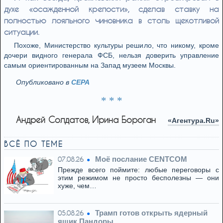
духе «осажденной крепости», сделав ставку на
полностью лояльного чиновника в столь щекотливой
ситуации.
Похоже, Министерство культуры решило, что никому, кроме
дочери видного генерала ФСБ, нельзя доверить управление
самым ориентированным на Запад музеем Москвы.
Опубликовано в
CEPA
* * *
Андрей Солдатов, Ирина Бороган
«Агентура.Ru»
ВСЁ ПО ТЕМЕ
Моё послание CENTCOM
07.08.26
Прежде всего поймите: любые переговоры с
этим режимом не просто бесполезны — они
хуже, чем…
Трамп готов открыть ядерный
05.08.26
ящик Пандоры