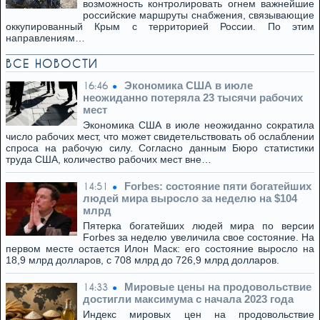
возможность контролировать огнем важнейшие
российские маршруты снабжения, связывающие
оккупированный Крым с территорией России. По этим
направлениям…
ВСЕ НОВОСТИ
Экономика США в июле
16:46
неожиданно потеряла 23 тысячи рабочих
мест
Экономика США в июле неожиданно сократила
число рабочих мест, что может свидетельствовать об ослаблении
спроса на рабочую силу. Согласно данным Бюро статистики
труда США, количество рабочих мест вне…
Forbes: состояние пяти богатейших
14:51
людей мира выросло за неделю на $104
млрд
Пятерка богатейших людей мира по версии
Forbes за неделю увеличила свое состояние. На
первом месте остается Илон Маск: его состояние выросло на
18,9 млрд долларов, с 708 млрд до 726,9 млрд долларов.
Мировые цены на продовольствие
14:33
достигли максимума с начала 2023 года
Индекс мировых цен на продовольствие