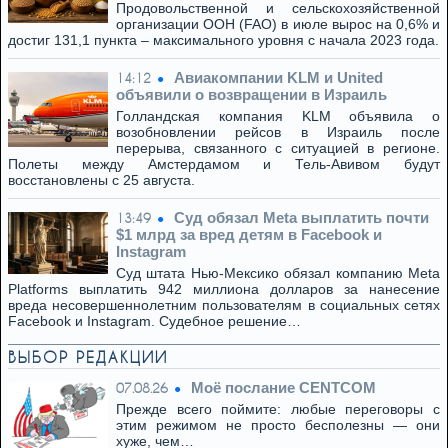
Продовольственной и сельскохозяйственной
организации ООН (FAO) в июле вырос на 0,6% и
достиг 131,1 пункта – максимального уровня с начала 2023 года.
Авиакомпании KLM и United
14:12
объявили о возвращении в Израиль
Голландская компания KLM объявила о
возобновлении рейсов в Израиль после
перерыва, связанного с ситуацией в регионе.
Полеты между Амстердамом и Тель-Авивом будут
восстановлены с 25 августа.
Суд обязал Meta выплатить почти
13:49
$1 млрд за вред детям в Facebook и
Instagram
Суд штата Нью-Мексико обязал компанию Meta
Platforms выплатить 942 миллиона долларов за нанесение
вреда несовершеннолетним пользователям в социальных сетях
Facebook и Instagram. Судебное решение…
ВЫБОР РЕДАКЦИИ
Моё послание CENTCOM
07.08.26
Прежде всего поймите: любые переговоры с
этим режимом не просто бесполезны — они
хуже, чем…