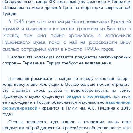
обнаруженных в конце XIX века немецким археологом Генрихом
Шлиманом на месте древней Трои, на территории современной
Турции.
В 1945 году эта коллекция была захвачена Красной
армией и вывезена в качестве трофеев из Берлина в
Москву, там она тайно хранилась в запасниках
Пушкинского музея, пока о ней не рассказали миру
смелые сотрудники музея в начале 1990-х годов.
Сегодня эта коллекция остается предметом международных
споров — Германия и Турция требуют ее возвращения.
Нынешняя российская позиция по поводу сокровищ теперь,
когда присутствие коллекции в Москве больше нельзя отрицать,
это странная смесь вызова и недоговоренности: на сайте
Пушкинского музея существует
раздел о коллекции
, при этом
ее нахождение в России объясняется максимально
лаконичной
формулировкой
«хранится в ГМИИ им. А.С. Пушкина с 1945
года».
Осенью прошлого года вопрос о коллекции вновь стал
предметом острой дискуссии в российском обществе после того