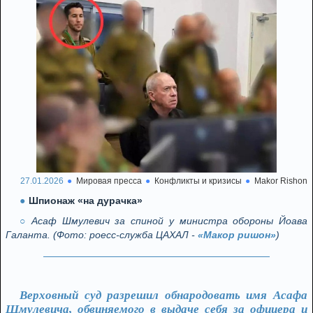
27.01.2026
Мировая пресса
Конфликты и кризисы
Makor Rishon
Шпионаж «на дурачка»
Асаф Шмулевич за спиной у министра обороны Йоава
Галанта. (Фото: роесс-служба ЦАХАЛ -
«Макор ришон»
)
Верховный суд разрешил обнародовать имя Асафа
Шмулевича, обвиняемого в выдаче себя за офицера и