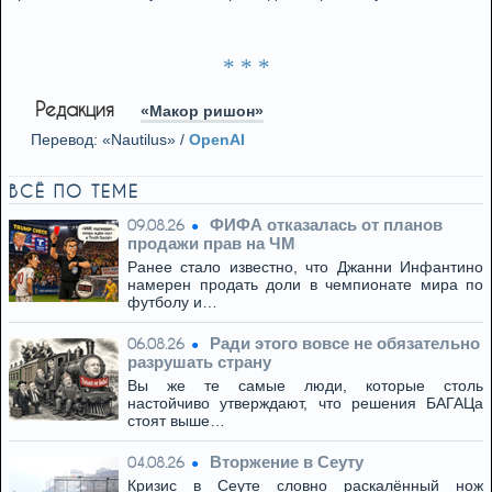
* * *
Редакция
«Макор ришон»
Перевод: «Nautilus» /
OpenAI
ВСЁ ПО ТЕМЕ
ФИФА отказалась от планов
09.08.26
продажи прав на ЧМ
Ранее стало известно, что Джанни Инфантино
намерен продать доли в чемпионате мира по
футболу и…
Ради этого вовсе не обязательно
06.08.26
разрушать страну
Вы же те самые люди, которые столь
настойчиво утверждают, что решения БАГАЦа
стоят выше…
Вторжение в Сеуту
04.08.26
Кризис в Сеуте словно раскалённый нож