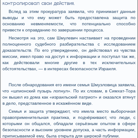
контролировал свои действия.
Вслед за этим прокуратура заявила, что принимает данные
выводы и что ему может быть предоставлена защита по
основанию невменяемости, что потенциально способно
привести к оправданию по завершении процесса.
Несмотря на это, сам Шмулевич настаивает на проведении
полноценного судебного разбирательства с исследованием
доказательств. По его утверждению, он действовал из чувства
миссии, имел право на доступ к информации и поступал так же,
как действовали многие другие в тех исключительных
обстоятельствах, — в интересах безопасности Израиля.
После обнародования его имени семья Шмуэловица заявила,
что «шпионский пузырь лопнул». По их словам, в Симхат-Тора
он вышел из дома как «израильский патриот» и оказался втянут
в дело, представленное в искажённом виде.
Семья и защита утверждают, что имела место выборочная
правоприменительная практика, и подчёркивают, что люди, с
которыми он общался, обладали серьёзным опытом в сфере
безопасности и высоким уровнем допуска, а часть информации,
приписываемой ему, была открыта для широкой публики.