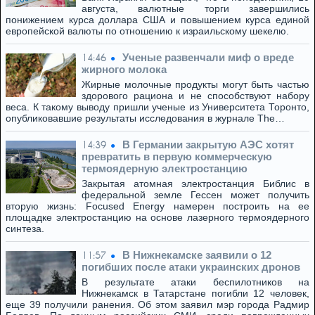
августа, валютные торги завершились
понижением курса доллара США и повышением курса единой
европейской валюты по отношению к израильскому шекелю.
Ученые развенчали миф о вреде
14:46
жирного молока
Жирные молочные продукты могут быть частью
здорового рациона и не способствуют набору
веса. К такому выводу пришли ученые из Университета Торонто,
опубликовавшие результаты исследования в журнале The…
В Германии закрытую АЭС хотят
14:39
превратить в первую коммерческую
термоядерную электростанцию
Закрытая атомная электростанция Библис в
федеральной земле Гессен может получить
вторую жизнь: Focused Energy намерен построить на ее
площадке электростанцию на основе лазерного термоядерного
синтеза.
В Нижнекамске заявили о 12
11:57
погибших после атаки украинских дронов
В результате атаки беспилотников на
Нижнекамск в Татарстане погибли 12 человек,
еще 39 получили ранения. Об этом заявил мэр города Радмир