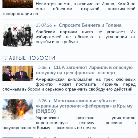
Несмотря на это, в отличие от Ирана, Китай не
стал объектом открытой политической
конфронтации на…
Спросите Беннета и Голана
23.07.26
Арабским партиям никто не угрожает. Их
избирателей не обвиняют в уклонении от
службы и не требуют…
ГЛАВНЫЕ НОВОСТИ
США загоняют Израиль в опасную
15:36
ловушку на трех фронтах - эксперт
Американская дипломатия на трех ключевых
фронтах может поставить Израиль перед
сложным выбором и серьезно ограничить свободу его действий
Многомиллионные убытки:
15:26
украинцы устроили «фейерверк» в Крыму
(ВИДЕО)
Украинская разведка уничтожила
дорогостоящую технику россиян в
оккупированном Крыму — заменить ее нечем.