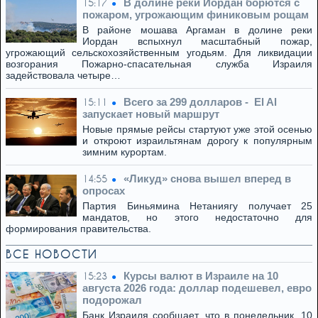
В долине реки Иордан борются с
15:17
пожаром, угрожающим финиковым рощам
В районе мошава Аргаман в долине реки
Иордан вспыхнул масштабный пожар,
угрожающий сельскохозяйственным угодьям. Для ликвидации
возгорания Пожарно-спасательная служба Израиля
задействовала четыре…
Всего за 299 долларов - El Al
15:11
запускает новый маршрут
Новые прямые рейсы стартуют уже этой осенью
и откроют израильтянам дорогу к популярным
зимним курортам.
«Ликуд» снова вышел вперед в
14:55
опросах
Партия Биньямина Нетаниягу получает 25
мандатов, но этого недостаточно для
формирования правительства.
ВСЕ НОВОСТИ
Курсы валют в Израиле на 10
15:23
августа 2026 года: доллар подешевел, евро
подорожал
Банк Израиля сообщает, что в понедельник, 10