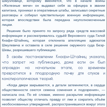
Шмуэловице, которому вменяется, что в начале войны
«Железные мечи» он выдавал себя за офицера в звании
капитана, проникал в оперативные штабы, записывал секретные
разговоры и собирал чувствительную военную информацию,
которая впоследствии была передана неуполномоченным
лицам.
Решение было принято по запросу ряда средств массовой
информации и рассматривалось судьёй Верховного суда Гилой
Кнафи–Штайниц, которая отклонила апелляцию адвокатов
Шмулевича и оставила в силе решение окружного суда Беэр-
Шевы, разрешившего публикацию.
В своём постановлении Кнафи-Штайниц указала,
что запрет на публикацию, даже если он был
оправдан на начальном этапе, со временем
превратился в плодородную почву для слухов и
конспирологических теорий.
«Когда двери закрываются, а детали затемняются, в сердце
общественности сеются семена сомнения и подозрения», —
написала она. По её словам, именно раскрытие информации
позволит обществу отличать правду от лжи и сократить объём
необоснованных утверждений, распространившихся вокруг этого