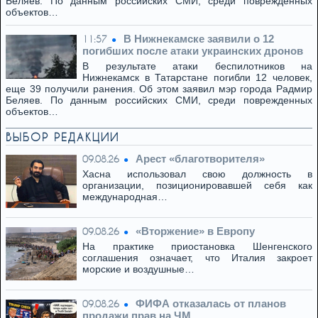
Беляев. По данным российских СМИ, среди поврежденных
объектов…
В Нижнекамске заявили о 12
11:57
погибших после атаки украинских дронов
В результате атаки беспилотников на
Нижнекамск в Татарстане погибли 12 человек,
еще 39 получили ранения. Об этом заявил мэр города Радмир
Беляев. По данным российских СМИ, среди поврежденных
объектов…
ВЫБОР РЕДАКЦИИ
Арест «благотворителя»
09.08.26
Хасна использовал свою должность в
организации, позиционировавшей себя как
международная…
«Вторжение» в Европу
09.08.26
На практике приостановка Шенгенского
соглашения означает, что Италия закроет
морские и воздушные…
ФИФА отказалась от планов
09.08.26
продажи прав на ЧМ