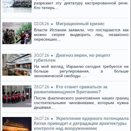
разрезает эту диктатуру кастрированной речи.
Кто теперь…
Миграционный кризис
02.08.26
Власти Испании заявили, что постараются как
можно скорее выдворить лиц, незаконно
пересекших…
Диагноз верен, но рецепт
30.07.26
губителен
На мой взгляд, Израилю сегодня требуется не
больше регулирования, а больше
экономической свободы. …
Кто станет сражаться за
28.07.26
разваливающуюся Британию?
После фактического уничтожения наших границ
состоятельными чиновниками, которым нужна
дешёвая…
Укрепление ядерного потенциала
26.07.26
Китая приводит к деградации архитектуры
контроля над вооружениями