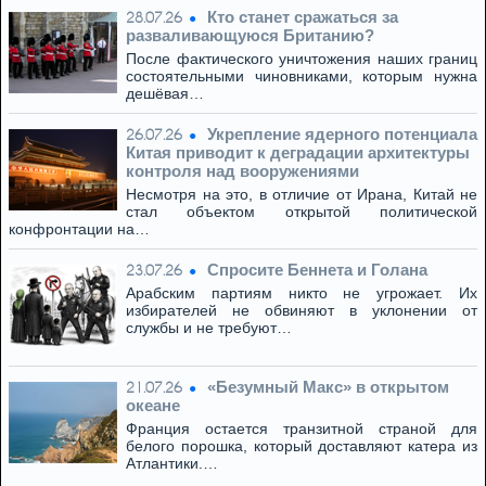
Кто станет сражаться за
28.07.26
разваливающуюся Британию?
После фактического уничтожения наших границ
состоятельными чиновниками, которым нужна
дешёвая…
Укрепление ядерного потенциала
26.07.26
Китая приводит к деградации архитектуры
контроля над вооружениями
Несмотря на это, в отличие от Ирана, Китай не
стал объектом открытой политической
конфронтации на…
Спросите Беннета и Голана
23.07.26
Арабским партиям никто не угрожает. Их
избирателей не обвиняют в уклонении от
службы и не требуют…
«Безумный Макс» в открытом
21.07.26
океане
Франция остается транзитной страной для
белого порошка, который доставляют катера из
Атлантики.…