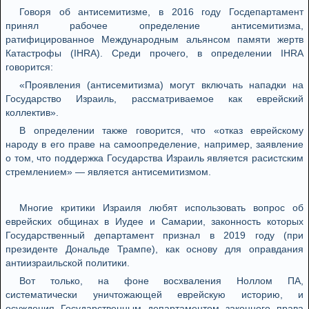
Говоря об антисемитизме, в 2016 году Госдепартамент
принял рабочее определение антисемитизма,
ратифицированное Международным альянсом памяти жертв
Катастрофы (IHRA). Среди прочего, в определении IHRA
говорится:
«Проявления (антисемитизма) могут включать нападки на
Государство Израиль, рассматриваемое как еврейский
коллектив».
В определении также говорится, что «отказ еврейскому
народу в его праве на самоопределение, например, заявление
о том, что поддержка Государства Израиль является расистским
стремлением» — является антисемитизмом.
Многие критики Израиля любят использовать вопрос об
еврейских общинах в Иудее и Самарии, законность которых
Государственный департамент признал в 2019 году (при
президенте Дональде Трампе), как основу для оправдания
антиизраильской политики.
Вот только, на фоне восхваления Ноллом ПА,
систематически уничтожающей еврейскую историю, и
осуждения Государственным департаментом законного права