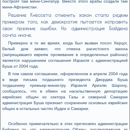
построят там мини-Сингапур. Вместо этого арабы создали там
мини-Афганистан.
Решение Кнессета отменить закон стало редким
примером того, как демократия пытается исправить
свои прежние ошибки. Но администрация Байдена
сочла иначе.
Примерно в то же время, когда был вызван посол Херцог,
Белый дом заявил, что отмена расистского закона
(запрещавшего евреям проживание в определенных районах)
является нарушением соглашения Израиля с администрацией
Буша от 2004 года.
В том самом соглашении, оформленном в апреле 2004 года
в виде письма тогдашнего президента Джорджа Буша
тогдашнему премьер-министру Израиля Ариэлю Шарону,
сообщалось, что в обмен на насильственную депортацию
еврейских общин из сектора Газы и северной Самарии
администрация Буша признает сохранение основных еврейских
общин в остальных частях Иудеи и Самарии.
Особенно примечательно в этих претензиях администрации
Байдена то, что администрация Обамы, последовавшая за