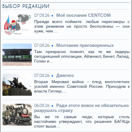
ВЫБОР РЕДАКЦИИ
Моё послание CENTCOM
07.08.26
Прежде всего поймите: любые переговоры с
этим режимом не просто бесполезны — они
хуже, чем…
Молчание приговоренных
07.08.26
Там прекрасно помнят, как те же лидеры
сегодняшней оппозиции, Айзенкот, Бенет, Лапид,
Голан и…
Диагноз
07.08.26
Вторая Мировая война - плод многолетних
усилий именно Советской России. Приходом к
власти Гитлер,…
Ради этого вовсе не обязательно
06.08.26
разрушать страну
Вы же те самые люди, которые столь
настойчиво утверждают, что решения БАГАЦа
стоят выше…