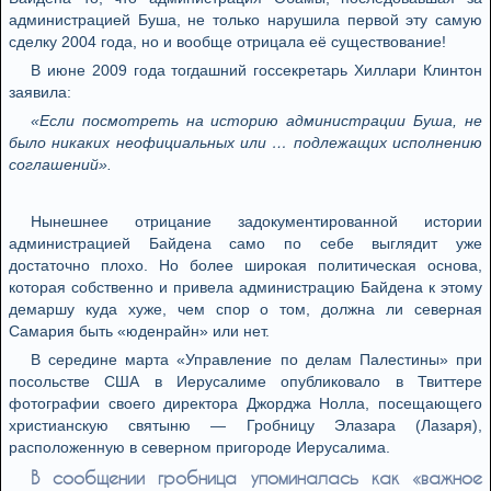
администрацией Буша, не только нарушила первой эту самую
сделку 2004 года, но и вообще отрицала её существование!
В июне 2009 года тогдашний госсекретарь Хиллари Клинтон
заявила:
«Если посмотреть на историю администрации Буша, не
было никаких неофициальных или … подлежащих исполнению
соглашений».
Нынешнее отрицание задокументированной истории
администрацией Байдена само по себе выглядит уже
достаточно плохо. Но более широкая политическая основа,
которая собственно и привела администрацию Байдена к этому
демаршу куда хуже, чем спор о том, должна ли северная
Самария быть «юденрайн» или нет.
В середине марта «Управление по делам Палестины» при
посольстве США в Иерусалиме опубликовало в Твиттере
фотографии своего директора Джорджа Нолла, посещающего
христианскую святыню — Гробницу Элазара (Лазаря),
расположенную в северном пригороде Иерусалима.
В сообщении гробница упоминалась как «важное