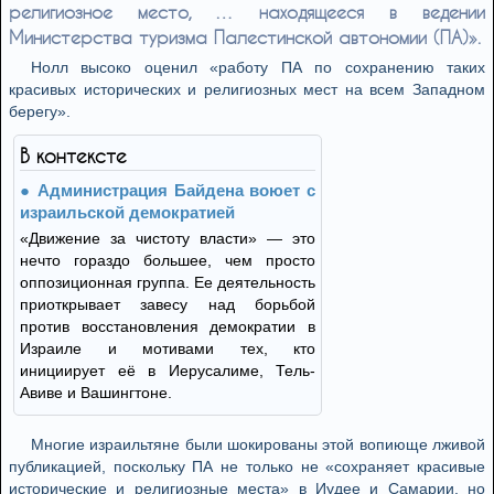
религиозное место, … находящееся в ведении
Министерства туризма Палестинской автономии (ПА)».
Нолл высоко оценил «работу ПА по сохранению таких
красивых исторических и религиозных мест на всем Западном
берегу».
В контексте
Администрация Байдена воюет с
израильской демократией
«Движение за чистоту власти» — это
нечто гораздо большее, чем просто
оппозиционная группа. Ее деятельность
приоткрывает завесу над борьбой
против восстановления демократии в
Израиле и мотивами тех, кто
инициирует её в Иерусалиме, Тель-
Авиве и Вашингтоне.
Многие израильтяне были шокированы этой вопиюще лживой
публикацией, поскольку ПА не только не «сохраняет красивые
исторические и религиозные места» в Иудее и Самарии, но