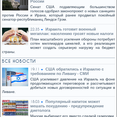
России
Сенат США подавляющим большинством
голосов одобрил законопроект о новых санкциях
против России и Ирана, который ранее продвигал покойный
сенатор-республиканец Линдси Грэм.
Израиль готовит военный
22:35
мегаплан: населению грозят новые налоги
План масштабного усиления обороны потребует
сотен миллиардов шекелей, а его реализация
может создать серьезную нагрузку на бюджет
страны.
ВСЕ НОВОСТИ
США обратились к Израилю с
19:11
требованием по Ливану - СМИ
США усиливают давление на Израиль на фоне
продолжающихся переговоров и рассчитывают
добиться новых договоренностей по ситуации в
Ливане.
Популярный напиток может
18:03
мешать похудению - предупреждение
диетолога
Многие выбирают его вместо сладкой газировки,