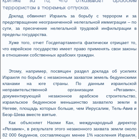
критике за то, что отказывает арабским
террористам в тюремных отпусках.
Доклад обвиняет Израиль за борьбу с террором и за
предотвращение неограниченной нелегальной иммиграции – по
сути, за пресечение нелегальной трудовой инфильтрации в
пределы государства.
Хуже того, отчет Госдепартамента фактически отрицает то,
что еврейское государство имеет право применять свои законы
в отношении собственных арабских граждан.
Этому, например, посвящен раздел доклада об усилиях
Израиля по борьбе с незаконным захватом земель бедуинскими
кланами на юге страны. По данным израильской
неправительственной организации «Регавим»,
документирующей незаконное арабское строительство,
израильское бедуинское меньшинство захватило земли в
Негеве, площадь которых больше, чем Иерусалим, Тель-Авив и
Беэр-Шева вместе взятые.
Как объясняет Наоми Кан, международный директор
«Регавим», в результате этого незаконного захвата земли около
82 000 бедуинов, составляющих менее 1% населения Израиля,