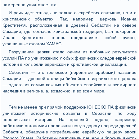
намеренно уничтожает их.
И речь идет отнюдь не только о еврейских святынях, но и о
христианских объектах. Так, например, церковь Иоанна
Крестителя, расположенная в древней Себастии на севере
Самарии, где, согласно христианской традиции, был похоронен
Иоанн Креститель, теперь представляет собой руины,
украшенные флагом ХАМАС.
Разрушение церкви стало одним из побочных результатов
усилий ПА по уничтожению любых физических следов еврейской
истории в колыбели еврейской и христианской цивилизации.
Себастия — это греческое (перенятое арабами) название
Самарии — древней столицы библейского израильского царства
— одного из самых важных объектов еврейского и всемирного
наследия в регионе, а, возможно, и во всем мире.
Тем не менее при прямой поддержке ЮНЕСКО ПА физически
уничтожает исторические объекты в Себастии, по ходу
переписывая историю. На прошлой неделе, например,
работники автономии проложили новую дорогу посреди древней
Себастии, обнаружив погребальную еврейскую пещеру эпохи
Второго Храма. Работники разрушили пещеру и бросили внутрь