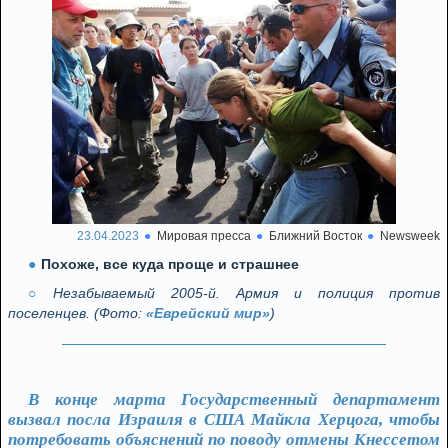
23.04.2023
Мировая пресса
Ближний Восток
Newsweek
Похоже, все куда проще и страшнее
Незабываемый 2005-й. Армия и полиция против
поселенцев. (Фото:
«Еврейский мир»
)
В конце марта Государственный департамент
вызвал посла Израиля в США Майкла Херцога, чтобы
потребовать объяснений по поводу отмены Кнессетом