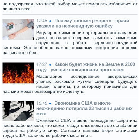
не подозревая, что такой выбор может помешать избавиться от
лишнего веса.
Почему тонометр «врет» - врачи
17:46
указали на неочевидную ошибку
Регулярное измерение артериального давления
дома позволяет вовремя заметить возможные
нарушения в работе сердечно-сосудистой
системы. Это особенно важно, поскольку гипертония нередко
развивается без…
Какой будет жизнь на Земле в 2100
17:27
году - ученые шокировали прогнозом
Масштабное исследование австралийских
ученых раскрыло жуткий сценарий будущего
нашей планеты, по которому привычный для
нас мир может безвозвратно исчезнуть.
Экономика США в июле
16:46
неожиданно потеряла 23 тысячи рабочих
мест
Экономика США в июле неожиданно сократила
число рабочих мест, что может свидетельствовать об ослаблении
спроса на рабочую силу. Согласно данным Бюро статистики
труда США, количество рабочих мест вне…