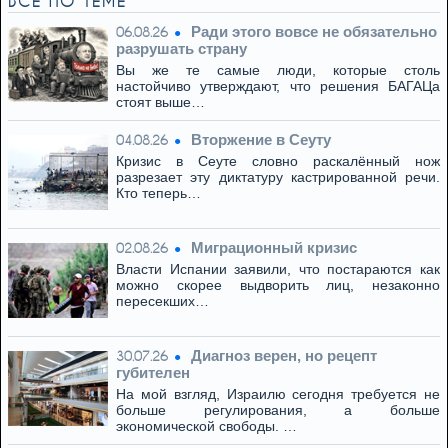
ВСЁ ПО ТЕМЕ
Ради этого вовсе не обязательно
06.08.26
разрушать страну
Вы же те самые люди, которые столь
настойчиво утверждают, что решения БАГАЦа
стоят выше…
Вторжение в Сеуту
04.08.26
Кризис в Сеуте словно раскалённый нож
разрезает эту диктатуру кастрированной речи.
Кто теперь…
Миграционный кризис
02.08.26
Власти Испании заявили, что постараются как
можно скорее выдворить лиц, незаконно
пересекших…
Диагноз верен, но рецепт
30.07.26
губителен
На мой взгляд, Израилю сегодня требуется не
больше регулирования, а больше
экономической свободы. …