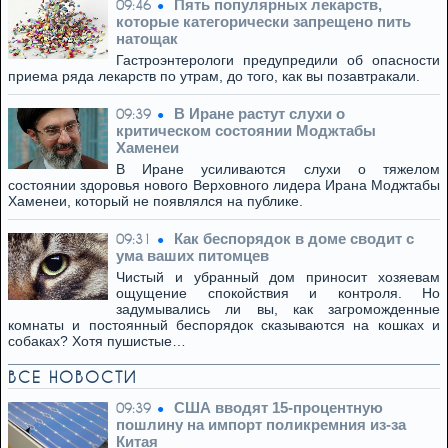
Пять популярных лекарств,
09:46
которые категорически запрещено пить
натощак
Гастроэнтерологи предупредили об опасности
приема ряда лекарств по утрам, до того, как вы позавтракали.
В Иране растут слухи о
09:39
критическом состоянии Моджтабы
Хаменеи
В Иране усиливаются слухи о тяжелом
состоянии здоровья нового Верховного лидера Ирана Моджтабы
Хаменеи, который не появлялся на публике.
Как беспорядок в доме сводит с
09:31
ума ваших питомцев
Чистый и убранный дом приносит хозяевам
ощущение спокойствия и контроля. Но
задумывались ли вы, как загроможденные
комнаты и постоянный беспорядок сказываются на кошках и
собаках? Хотя пушистые…
ВСЕ НОВОСТИ
США вводят 15-процентную
09:39
пошлину на импорт поликремния из-за
Китая