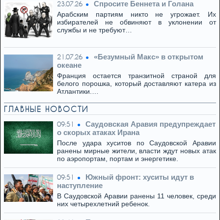
Спросите Беннета и Голана
23.07.26
Арабским партиям никто не угрожает. Их
избирателей не обвиняют в уклонении от
службы и не требуют…
«Безумный Макс» в открытом
21.07.26
океане
Франция остается транзитной страной для
белого порошка, который доставляют катера из
Атлантики.…
ГЛАВНЫЕ НОВОСТИ
Саудовская Аравия предупреждает
09:51
о скорых атаках Ирана
После удара хуситов по Саудовской Аравии
ранены мирные жители, власти ждут новых атак
по аэропортам, портам и энергетике.
Южный фронт: хуситы идут в
09:51
наступление
В Саудовской Аравии ранены 11 человек, среди
них четырехлетний ребенок.