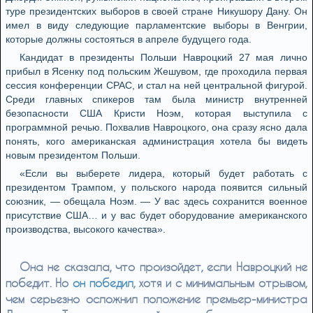
туре президентских выборов в своей стране Никушору Дану. Он
имел в виду следующие парламентские выборы в Венгрии,
которые должны состояться в апреле будущего года.
Кандидат в президенты Польши Навроцкий 27 мая лично
прибыл в Ясенку под польским Жешувом, где проходила первая
сессия конференции CPAC, и стал на ней центральной фигурой.
Среди главных спикеров там была министр внутренней
безопасности США Кристи Ноэм, которая выступила с
программной речью. Похвалив Навроцкого, она сразу ясно дала
понять, кого американская администрация хотела бы видеть
новым президентом Польши.
«Если вы выберете лидера, который будет работать с
президентом Трампом, у польского народа появится сильный
союзник, — обещала Ноэм. — У вас здесь сохранится военное
присутствие США… и у вас будет оборудование американского
производства, высокого качества».
Она не сказала, что произойдет, если Навроцкий не
победит. Но
он победил
, хотя и с минимальным отрывом,
чем серьезно осложнил положение премьер-министра