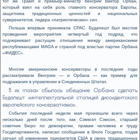
тот же Трамп и премьер-министр Венгрии Виктор Орбан,
который взял на себя роль главного консерватора Европы,
защитника традиционных ценностей и национальных
суверенитетов, лидера «патриотических» сил.
Польша впервые принимала CPAC. Будапешт был местом
проведения мероприятия четвертый год подряд, что
подчеркивает растущие отношения между американскими
республиканцами MAGA и страной под властью партии Орбана
«ФИДЕС».
Многие американские консерваторы в последние годы
рассматривали Венгрию — и Орбана — как пример для
подражания в управлении в Соединенных Штатах.
В их глазах сбылось обещание Орбана сделать
Будапешт «интеллектуальной столицей диссидентского
европейского консерватизма».
События последней недели мая произошли всего через
несколько дней после того, как Сэмюэл Сэмсон, старший
советник Бюро по демократии, правам человека и труду
Госдепартамента, написал сообщение в блоге Госдепа, подав
сигнал об изменении приоритетов США в своих традиционных