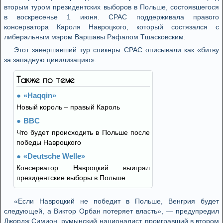
вторым туром президентских выборов в Польше, состоявшегося
в воскресенье 1 июня. CPAC поддерживала правого
консерватора Кароля Навроцкого, который состязался с
либеральным мэром Варшавы Рафалом Тшасковским.
Этот завершавший тур спикеры CPAC описывали как «битву
за западную цивилизацию».
Также по теме
«Haqqin»
Новый король – правый Кароль
BBC
Что будет происходить в Польше после
победы Навроцкого
«Deutsche Welle»
Консерватор Навроцкий выиграл
президентские выборы в Польше
«Если Навроцкий не победит в Польше, Венгрия будет
следующей, а Виктор Орбан потеряет власть», — предупредил
Джордж Симион, румынский националист, проигравший в втором