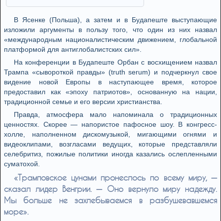
В Ясенке (Польша), а затем и в Будапеште выступающие
изложили аргументы в пользу того, что один из них назвал
«международным националистическим движением, глобальной
платформой для антиглобалистских сил».
На конференции в Будапеште Орбан с восхищением назвал
Трампа «сывороткой правды» (truth serum) и подчеркнул свое
видение новой Европы в наступающее время, которое
предоставил как «эпоху патриотов», основанную на нации,
традиционной семье и его версии христианства.
Правда, атмосфера мало напоминала о традиционных
ценностях. Скорее — напористое пафосное шоу. В конгресс-
холле, наполненном дискомузыкой, мигающими огнями и
видеоклипами, возгласами ведущих, которые представляли
селебритиз, пожилые политики иногда казались ослепленными
суматохой.
«Трамповское цунами пронеслось по всему миру, —
сказал лидер Венгрии. — Оно вернуло миру надежду.
Мы больше не захлебываемся в разбушевавшемся
море».