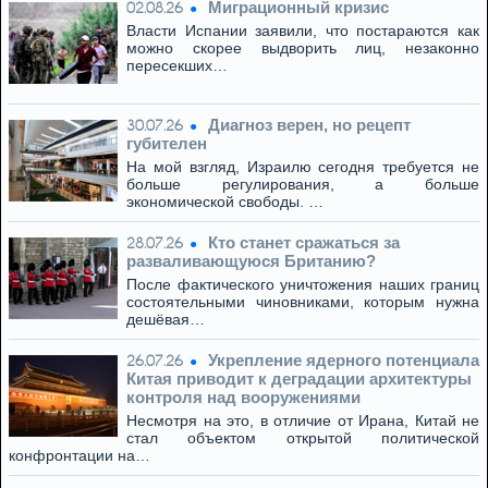
Миграционный кризис
02.08.26
Власти Испании заявили, что постараются как
можно скорее выдворить лиц, незаконно
пересекших…
Диагноз верен, но рецепт
30.07.26
губителен
На мой взгляд, Израилю сегодня требуется не
больше регулирования, а больше
экономической свободы. …
Кто станет сражаться за
28.07.26
разваливающуюся Британию?
После фактического уничтожения наших границ
состоятельными чиновниками, которым нужна
дешёвая…
Укрепление ядерного потенциала
26.07.26
Китая приводит к деградации архитектуры
контроля над вооружениями
Несмотря на это, в отличие от Ирана, Китай не
стал объектом открытой политической
конфронтации на…