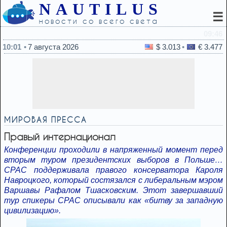
NAUTILUS
☰
новости со всего света
09:46
Пять популярных лекарств, которые категорически зап
10:01
7 августа 2026
$ 3.013
€ 3.477
МИРОВАЯ ПРЕССА
Правый интернационал
Конференции проходили в напряженный момент перед
вторым туром президентских выборов в Польше…
CPAC поддерживала правого консерватора Кароля
Навроцкого, который состязался с либеральным мэром
Варшавы Рафалом Тшасковским. Этот завершавший
тур спикеры CPAC описывали как «битву за западную
цивилизацию».