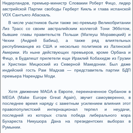
Нидерландов, премьер-министр Словакии Роберт Фицо, лидер
австрийской Партии свободы Герберт Кикль и глава испанской
VOX Сантъяго Абаскаль.
В числе участников были также экс-премьер Великобритании
Лиз Трасс со своим австралийским коллегой Тони Эбботом,
бывшие главы правительств Польши (Матеуш Моравецкий) и
Чехии (Андрей Бабиш), а также ряд влиятельных
республиканцев из США и несколько политиков из Латинской
Америки. Из ныне действующих премьеров, кроме Орбана и
Фицо, в Будапешт прилетели еще Ираклий Кобахидзе из Грузии
и Христиан Мицкоский из Северной Македонии. Был даже
индийский гость Рам Мадхав — представитель партии БДП
премьера Нарендры Моди.
Хотя движение MAGA в Европе, переиначенное Орбаном в
MEGA (Make Europe Great Again), звучит самоуверенно, в
последнее время наряду с заметным усилением влияния этот
правопопулистский интернационал терпел и неудачи,
последней из которых стала победа либерального мэра
Бухареста Никушора Дана на президентских выборах в
Румынии.