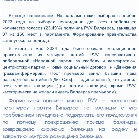
Вкратце напоминаем. На парламентских выборах в ноябре
2023 года на выборах неожиданно для всех наибольшее
количество голосов (23,49%) получила PVV Вилдерса, занявшая
37 из 150 мест в парламенте. Формирование правительства
затянулось на полгода.
В итоге в мае 2024 года было создано коалиционное
правительство из четырех партий: PVV, консервативно-
либеральной «Народной партии за свободу и демократию»,
центристской партии «Новый социальный договор» и «Движения
граждан-фермеров». Пост премьера занял бывший глава
разведки беспартийный Дик Схоф — единственный, кто устроил
всех членов коалиции (три партии коалиции, кроме PVV,
категорически не желали видеть Вилдерса премьером).
Формальная причина выхода PVV — несогласие
партнеров партии Вилдерса по коалиции с его
требованием немедленно поддержать его предложения
по полному прекращению приема беженцев,
возвращению сирийских беженцев на родину и
закрытию центров размещения беженцев.