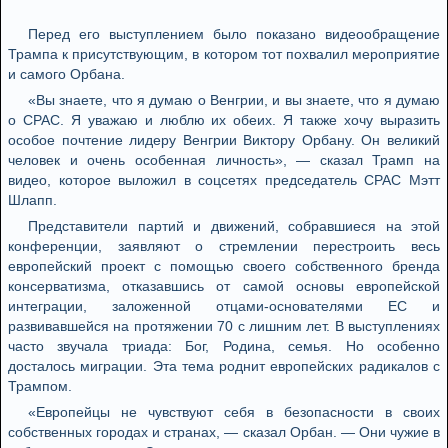
Перед его выступлением было показано видеообращение
Трампа к присутствующим, в котором тот похвалил мероприятие
и самого Орбана.
«Вы знаете, что я думаю о Венгрии, и вы знаете, что я думаю
о CPAC. Я уважаю и люблю их обеих. Я также хочу выразить
особое почтение лидеру Венгрии Виктору Орбану. Он великий
человек и очень особенная личность», — сказал Трамп на
видео, которое выложил в соцсетях председатель CPAC Мэтт
Шлапп.
Представители партий и движений, собравшиеся на этой
конференции, заявляют о стремлении перестроить весь
европейский проект с помощью своего собственного бренда
консерватизма, отказавшись от самой основы европейской
интеграции, заложенной отцами-основателями ЕС и
развивавшейся на протяжении 70 с лишним лет. В выступлениях
часто звучала триада: Бог, Родина, семья. Но особенно
досталось миграции. Эта тема роднит европейских радикалов с
Трампом.
«Европейцы не чувствуют себя в безопасности в своих
собственных городах и странах, — сказал Орбан. — Они чужие в