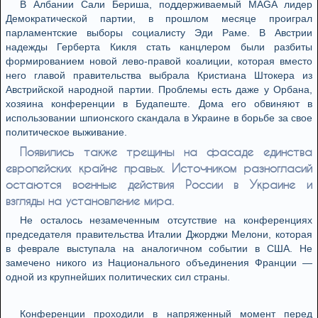
В Албании Сали Бериша, поддерживаемый MAGA лидер
Демократической партии, в прошлом месяце проиграл
парламентские выборы социалисту Эди Раме. В Австрии
надежды Герберта Кикля стать канцлером были разбиты
формированием новой лево-правой коалиции, которая вместо
него главой правительства выбрала Кристиана Штокера из
Австрийской народной партии. Проблемы есть даже у Орбана,
хозяина конференции в Будапеште. Дома его обвиняют в
использовании шпионского скандала в Украине в борьбе за свое
политическое выживание.
Появились также трещины на фасаде единства
европейских крайне правых. Источником разногласий
остаются военные действия России в Украине и
взгляды на установление мира.
Не осталось незамеченным отсутствие на конференциях
председателя правительства Италии Джорджи Мелони, которая
в феврале выступала на аналогичном событии в США. Не
замечено никого из Национального объединения Франции —
одной из крупнейших политических сил страны.
Конференции проходили в напряженный момент перед