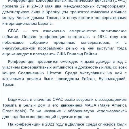
Конференция консервативных политических действий (CPAC)
провела 27 и 29–30 мая два международных суперсобрания,
демонстрируя силу в крепнущем трансатлантическом альянсе
между Белым домом Трампа и популистским консервативным
интернационалом Европы.
CPAC — это изначально американское политическое
событие. Первая конференция состоялась в 1974 году как
небольшое собрание преданных консерваторов, и с
инаугурационной программной речью на ней выступил тогда
еще кандидат в президенты США Рональд Рейган.
Конференция проводится ежегодно и даже дважды в год с
участием консервативных активистов и должностных лиц со всех
концов Соединенных Штатов. Среди выступавших на ней с
ключевыми речами были президенты Рейган, Буш-младший,
Трамп.
Видимость и значение CPAC резко возросли с возвращением
Трампа в Белый дом и его движением MAGA (Make America
Great Again). То же название и аббревиатура использовались
для подобных конференций в других странах.
На конференции в 2021 году в Далласе среди спикеров были