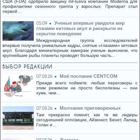
США (FDA) одобрило вакцину mFlusiva компании Moderna для
профилактики сезонного гриппа у взрослых. Препарат стал
первой…
Ученые впервые увидели мир
05:09
глазами китовых акул и раскрыли их
скрытое поведение
Международная группа исследователей
впервые получила уникальные кадры, снятые «глазами» китовых
акул. Благодаря миниатюрным камерам ученые выяснили, что
крупнейшие рыбы планеты проводят большую часть…
ВЫБОР РЕДАКЦИИ
Моё послание CENTCOM
07.08.26
Прежде всего поймите: любые переговоры с
этим режимом не просто бесполезны — они
хуже, чем…
Молчание приговоренных
07.08.26
Там прекрасно помнят, как те же лидеры
сегодняшней оппозиции, Айзенкот, Бенет, Лапид,
Голан и…
Диагноз