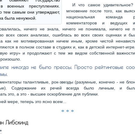
ски обвиняют Государство
И что самое удивительное?
в военных преступлениях.
мгновение после того, как выяс
о тем самым они утверждают,
национальная команда реп
на была ненужной.
комментаторов и ведущих из
овалилась, ничего не знала, ничего не понимала, ничего не п
во всех своих анализах, ошиблась во всех своих оценках и бы
на как не мотивированная ничем иным, кроме чистой ненавист
ляются в полном составе в студиях и, как в детской интернет-игр
овую игру» и продолжают с тем же видом собственной важности,
произошло.
иле никогда не было прессы. Просто рейтинговые со
мы.
ментаторы талантливые, рок-звезды (разумные, конечно - не бло
азые). Содержание их речей всегда было личным, и был
ать это, а это - высшее оскорбление для публики.
ей мере, теперь это ясно всем...
* * *
ан Либскинд
»