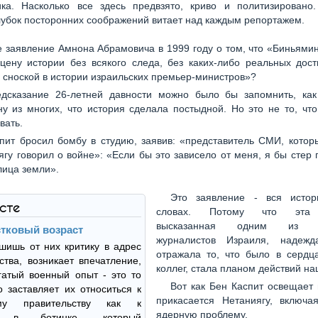
ика. Насколько все здесь предвзято, криво и политизировано.
убок посторонних соображений витает над каждым репортажем.
 заявление Амнона Абрамовича в 1999 году о том, что «Биньями
цену истории без всякого следа, без каких-либо реальных дос
 сноской в истории израильских премьер-министров»?
едсказание 26-летней давности можно было бы запомнить, ка
ну из многих, что история сделала постыдной. Но это не то, чт
вать.
пит бросил бомбу в студию, заявив: «представитель СМИ, котор
ягу говорил о войне»: «Если бы это зависело от меня, я бы стер 
лица земли».
Это заявление - вся исто
ксте
словах. Потому что эта 
высказанная одним из ве
тковый возраст
журналистов Израиля, надежд
шишь от них критику в адрес
отражала то, что было в сердц
ства, возникает впечатление,
коллег, стала планом действий н
гатый военный опыт - это то
Вот как Бен Каспит освещает 
о заставляет их относиться к
прикасается Нетаниягу, включа
ому правительству как к
ядерную проблему.
у в ботинке, который