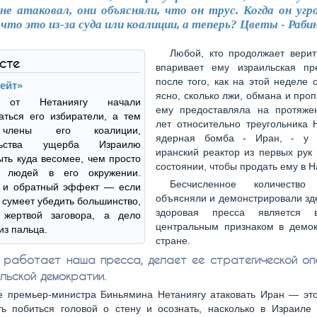
 не атаковал, они объясняли, что он трус. Когда он угр
 что это из-за суда или коалиции, а теперь? Цветы - Раби
Любой, кто продолжает верит
ксте
впаривает ему израильская пр
после того, как на этой неделе 
гейт»
ясно, сколько лжи, обмана и про
 от Нетаниягу начали
ему предоставляла на протяже
аться его избиратели, а тем
лет относительно треугольника 
члены его коалиции,
ядерная бомба - Иран, - у 
ельства ущерба Израилю
иранский реактор из первых рук
ть куда весомее, чем просто
состоянии, чтобы продать ему в Н
к людей в его окружении.
Бесчисленное количеств
 и обратный эффект — если
объясняли и демонстрировали зд
 сумеет убедить большинство,
здоровая пресса является
 жертвой заговора, а дело
центральным признаком в демок
из пальца.
стране.
к работает наша пресса, делает ее стратегической о
льской демократии.
 премьер-министра Биньямина Нетаниягу атаковать Иран — эт
ь побиться головой о стену и осознать, насколько в Израиле 