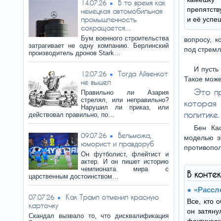
В то время как
14.07.26
препятств
немецкая автомобильная
промышленность
и её успе
сокращается…
Бум военного строительства
вопросу, 
затрагивает не одну компанию. Берлинский
под стремл
производитель дронов Stark…
И пусть
Тогда Айзенкот
12.07.26
Такое може
не вышел
Это пр
Правильно ли Азария
стрелял, или неправильно?
которая
Нарушил ли приказ, или
политике.
действовал правильно, по…
Бен Ка
Вельможа,
09.07.26
моделью э
юморист и правдоруб
противопол
Он футболист, флейтист и
актер. И он пишет историю
чемпионата мира с
В конте
царственным достоинством…
«Рассл
Как Трамп отменил красную
07.07.26
Все, кто 
карточку
он затяну
Скандал вызвало то, что дисквалификация