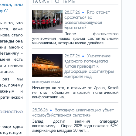
ТАКЖЕ ПО ТЕМЕ
ожал, они
ну?!
Кто станет
28.07.26
сражаться за
разваливающуюся
ь в то, что
Британию?
есса, даже
После фактического
снова стало
уничтожения наших границ состоятельными
паганды она
чиновниками, которым нужна дешёвая…
нии многих
Нетаниягу -
Укрепление
26.07.26
меня есть
ядерного потенциала
 в отличном
Китая приводит к
деградации архитектуры
атанзе.
контроля над
о раз мы
вооружениями
есь, почему
Несмотря на это, в отличие от Ирана, Китай
 важным и
не стал объектом открытой политической
ратической
конфронтации на…
Западную цивилизацию убьет
28.06.26
пасностью
«самоубийственная эмпатия»
Запад достиг величия благодаря
капитализму… Опрос 2025 года показал: 62%
о еще одна
американцев младше 30 лет…
отсутствует