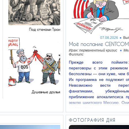
Под стенами Трои
07.08.2026
Вы
Моё послание CENTCOM
Иран: перманентный кризис
Ме
Филлипс
Прежде всего поймит
переговоры с этим режимом
бесполезны — они хуже, чем 
Их программа не подлежит о
Невозможно вести пере
фанатиками, убеждённ
Душевные друзья
приближение апокалипсиса п
землю шиитского Мессию. Они
ни при каких…
ФОТОГРАФИЯ ДНЯ