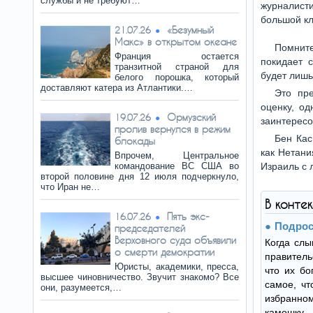
службы и не требуют…
журналист
большой кл
«Безумный
21.07.26
Макс» в открытом океане
Помните
Франция остается
покидает с
транзитной страной для
будет лишь
белого порошка, который
доставляют катера из Атлантики.…
Это пр
оценку, од
Ормузский
19.07.26
заинтересо
пролив вернулся в режим
Бен Кас
блокады
как Нетани
Впрочем, Центральное
командование ВС США во
Израиль с 
второй половине дня 12 июля подчеркнуло,
что Иран не…
В конте
Пять экс-
16.07.26
Подрос
председателей
Верховного суда объявили
Когда слы
о смерти демократии
правитель
Юристы, академики, пресса,
что их бо
высшее чиновничество. Звучит знакомо? Все
самое, чт
они, разумеется,…
избранн
камешк