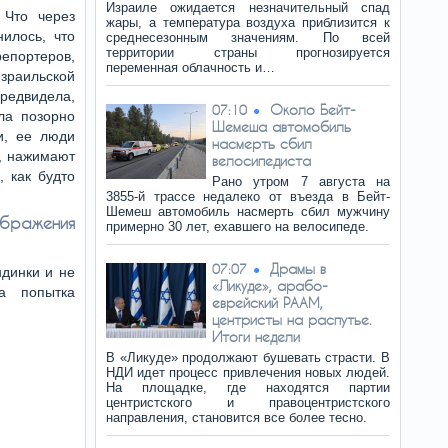
Израиле ожидается незначительный спад
 Что через
жары, а температура воздуха приблизится к
нилось, что
среднесезонным значениям. По всей
территории страны прогнозируется
ортеров,
переменная облачность и…
раильской
редвидела,
Около Бейт-
07:10
ла позорно
Шемеша автомобиль
и, ее люди
насмерть сбил
е, нажимают
велосипедиста
 как будто
Рано утром 7 августа на
3855-й трассе недалеко от въезда в Бейт-
Шемеш автомобиль насмерть сбил мужчину
ображения
примерно 30 лет, ехавшего на велосипеде.
Драмы в
07:07
ндинки и не
«Ликуде», арабо-
а попытка
еврейский РААМ,
центристы на распутье.
Итоги недели
В «Ликуде» продолжают бушевать страсти. В
НДИ идет процесс привлечения новых людей.
На площадке, где находятся партии
центристского и правоцентристского
направления, становится все более тесно.