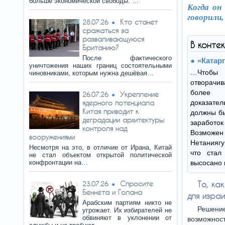
больше экономической свободы. …
Когда он
говорили,
Кто станет
28.07.26
сражаться за
разваливающуюся
В конте
Британию?
После фактического
«Катар
уничтожения наших границ состоятельными
…Чтобы
чиновниками, которым нужна дешёвая…
отворачив
более 
Укрепление
26.07.26
ядерного потенциала
доказат
Китая приводит к
должны бы
деградации архитектуры
заработо
контроля над
Возможен
вооружениями
Нетаниягу
Несмотря на это, в отличие от Ирана, Китай
что стал
не стал объектом открытой политической
конфронтации на…
высосано 
Спросите
То, ка
23.07.26
Беннета и Голана
для израи
Арабским партиям никто не
Решение
угрожает. Их избирателей не
обвиняют в уклонении от
возможност