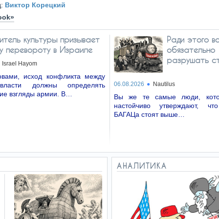
д:
Виктор Корецкий
ook»
итель культуры призывает
Ради этого в
му перевороту в Израиле
обязательно
разрушать с
Israel Hayom
вами, исход конфликта между
06.08.2026
Nautilus
власти должны определять
ие взгляды армии. В…
Вы же те самые люди, кото
настойчиво утверждают, чт
БАГАЦа стоят выше…
АНАЛИТИКА