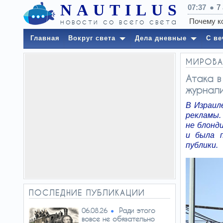
NAUTILUS
07:37
7
новости со всего света
Главная
Вокруг света
Дела дневные
С ве
МИРОВА
Атака в
журнали
В Израил
рекламы.
не блонди
и была п
публики.
ПОСЛЕДНИЕ ПУБЛИКАЦИИ
Ради этого
06.08.26
вовсе не обязательно