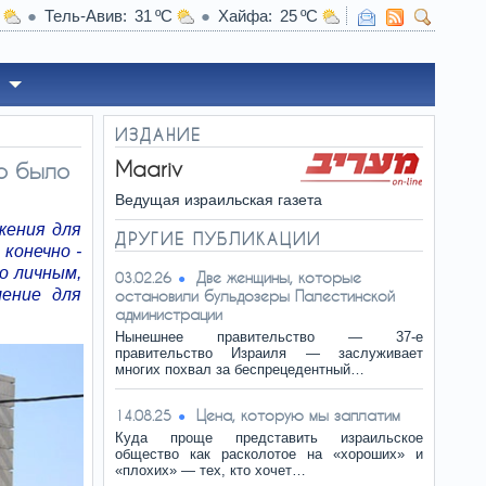
Тель-Авив
31
Хайфа
25
 апарт-отеле в Бат-Яме жестоко изнасиловали 18-летнюю деву
ИЗДАНИЕ
Maariv
то было
Ведущая израильская газета
жения для
ДРУГИЕ ПУБЛИКАЦИИ
конечно -
ло личным,
Две женщины, которые
03.02.26
ление для
остановили бульдозеры Палестинской
администрации
Нынешнее правительство — 37-е
правительство Израиля — заслуживает
многих похвал за беспрецедентный…
Цена, которую мы заплатим
14.08.25
Куда проще представить израильское
общество как расколотое на «хороших» и
«плохих» — тех, кто хочет…