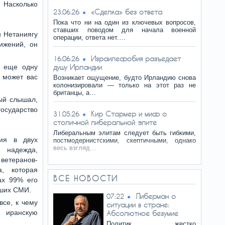
 Насколько
«Сделка» без ответа
23.06.26
Пока что ни на один из ключевых вопросов,
ставших поводом для начала военной
н Нетаниягу
операции, ответа нет.…
тижений, он
Израилефобия разъедает
16.06.26
к еще одну
душу Ирландии
о может вас
Возникает ощущение, будто Ирландию снова
колонизировали — только на этот раз не
британцы, а…
ый слышал,
государство
Кир Стармер и миф о
31.05.26
столичной либеральной элите
Либеральным элитам следует быть гибкими,
рия в двух
постмодернистскими, скептичными, однако
весь взгляд…
надежда,
теранов-
а, которая
ВСЕ НОВОСТИ
ах 99% его
аших СМИ.
Либерман о
07:22
все, к чему
ситуации в стране:
я иранскую
Абсолютное безумие
Политик жестко