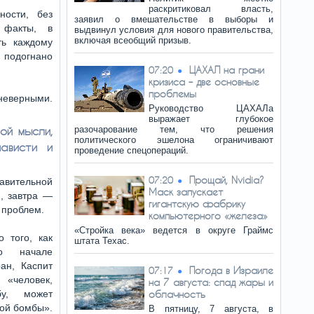
раскритиковал власть,
ности, без
заявил о вмешательстве в выборы и
 факты, в
выдвинул условия для нового правительства,
включая всеобщий призыв.
ть каждому
 подогнано
ЦАХАЛ на грани
07:20
кризиса – две основные
проблемы
 неверными.
Руководство ЦАХАЛа
выражает глубокое
ой мысли,
разочарование тем, что решения
политического эшелона ограничивают
ависти и
проведение спецопераций.
Прощай, Nvidia?
07:20
авительной
Маск запускает
, завтра —
гигантскую фабрику
м проблем.
компьютерного «железа»
«Стройка века» ведется в округе Граймс
 того, как
штата Техас.
о начале
ан, Каспит
Погода в Израиле
07:17
 «человек,
на 7 августа: спад жары и
бу, может
облачность
кой бомбы».
В пятницу, 7 августа, в