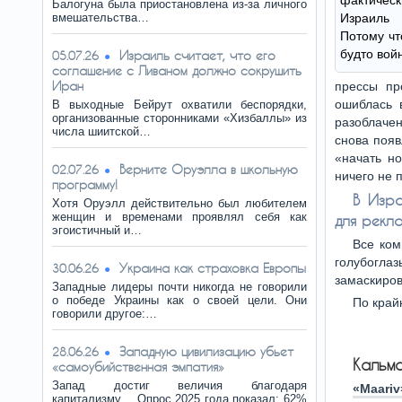
фактиче
Балогуна была приостановлена из-за личного
вмешательства…
Израиль 
Потому чт
будто вой
Израиль считает, что его
05.07.26
соглашение с Ливаном должно сокрушить
Иран
прессы пр
ошиблась 
В выходные Бейрут охватили беспорядки,
организованные сторонниками «Хизбаллы» из
разоблаче
числа шиитской…
снова появ
«начать н
Верните Оруэлла в школьную
02.07.26
ничего не 
программу!
В Изра
Хотя Оруэлл действительно был любителем
женщин и временами проявлял себя как
для рекла
эгоистичный и…
Все ком
голубогл
Украина как страховка Европы
30.06.26
замаскиров
Западные лидеры почти никогда не говорили
о победе Украины как о своей цели. Они
По крайн
говорили другое:…
Западную цивилизацию убьет
28.06.26
Кальм
«самоубийственная эмпатия»
Запад достиг величия благодаря
«Maariv
капитализму… Опрос 2025 года показал: 62%