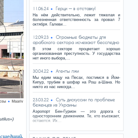
Герци — в отставку!
11.06.24
На нём действительно, лежит тяжелая и
болезненная ответственность за провал 7
октября. Галеви…
Огромные бюджеты для
12.09.23
арабского сектора исчезают бесследно
В этом секторе процветает хорошо
организованная преступность. У государства
нет иного выбора,…
Агенты лжи
30.04.22
Мы едим мацу на Песах, постимся в Йом-
Кипур, трубим в шофар на Рош а-Шана. Но
никто из нас никогда…
Суть дискуссии по проблеме
23.03.22
нозы
Maariv
беженцев из Украины
Аэропорт Бен-Гурион — это дорога с
односторонним движением. Те, кто въезжает,
tilus»)
остаются. Их…
асшедший.