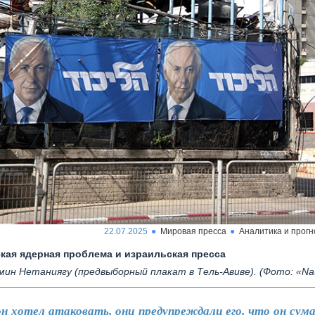
22.07.2025
Мировая пресса
Аналитика и прог
кая ядерная проблема и израильская пресса
мин Нетаниягу (предвыборный плакат в Тель-Авиве). (Фото: «Nau
он хотел атаковать, они предупреждали его, что он сум