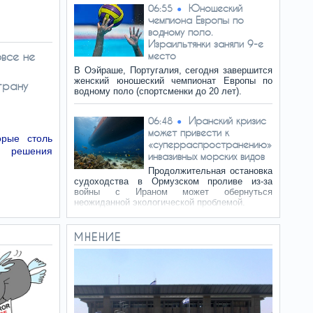
Юношеский
06:55
чемпиона Европы по
водному поло.
Израильтянки заняли 9-е
овсе не
место
В Оэйраше, Португалия, сегодня завершится
женский юношеский чемпионат Европы по
трану
водному поло (спортсменки до 20 лет).
Иранский кризис
06:48
может привести к
рые столь
«суперраспространению»
о решения
инвазивных морских видов
Продолжительная остановка
судоходства в Ормузском проливе из-за
войны с Ираном может обернуться
неожиданной экологической проблемой.
Генштаб ВСУ:
06:43
МНЕНИЕ
данные о потерях армии
РФ на 1626-й день войны
Генеральный штаб
Вооруженных сил Украины 7
августа 2026 года опубликовал данные о
потерях российской армии в ходе боевых
действий на украинской территории (с 24