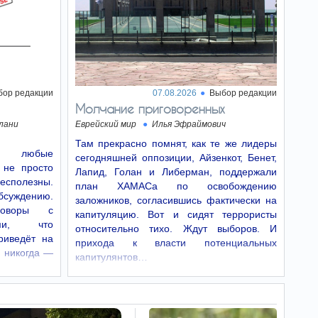
февраля 2022 года).
Какие
06:41
авиакомпании
возвращаются в Израиль,
а кто снова отменил
рейсы
бор редакции
07.08.2026
Выбор редакции
Авиационная отрасль Израиля постепенно
Молчание приговоренных
выходит из одного из самых сложных
периодов последних лет.
лани
Еврейский мир
Илья Эфраймович
Там прекрасно помнят, как те же лидеры
е: любые
«Моя хуцпа здесь
06:32
сегодняшней оппозиции, Айзенкот, Бенет,
мне подходит». Татьяна
 не просто
Лапид, Голан и Либерман, поддержали
Глезер в передаче
бесполезны.
план ХАМАСа по освобождению
«Детский недетский
бсуждению.
заложников, согласившись фактически на
вопрос»
говоры с
капитуляцию. Вот и сидят террористы
Гостьей передачи стала Татьяна Глезер –
ыми, что
социолог, создательница и руководитель
относительно тихо. Ждут выборов. И
риведёт на
русскоязычного сообщества новых
прихода к власти потенциальных
репатриантов «Тыквенный латте». Живет в
 никогда —
капитулянтов…
Иерусалиме, работает в школе Boyar
International.
Главные новости
06:30
Израиля и мира за 6