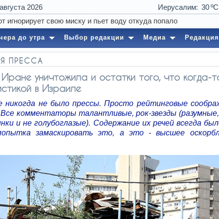
 августа 2026
Иерусалим
30
07:29
В
чера до утра
Выбор редакции
Медиа
Редакция
Я ПРЕССА
 Иране уничтожила и остатки того, что когда-
стикой в ​​Израиле
е никогда не было прессы. Просто рейтинговые сообра
 Все комментаторы талантливые, рок-звезды (разумные, 
нки и не голубоглазые). Содержание их речей всегда бы
опытка замаскировать это, а это - высшее оскорб