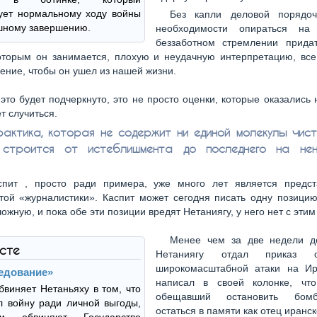
ует нормальному ходу войны
Без капли деловой порядоч
шному завершению.
необходимости опираться на
беззаботном стремлении прида
которым он занимается, плохую и неудачную интерпретацию, все
ение, чтобы он ушел из нашей жизни.
 это будет подчеркнуто, это не просто оценки, которые оказались
т случиться.
актика, которая не содержит ни единой молекулы чист
 строится от истеблишмента до последнего на нен
спит , просто ради примера, уже много лет является предст
той «журналистики». Каспит может сегодня писать одну позицию
ожную, и пока обе эти позиции вредят Нетаниягу, у него нет с эти
Менее чем за две недели до
ксте
Нетаниягу отдал приказ 
широкомасштабной атаки на Ир
едование»
написал в своей колонке, что
обвиняет Нетаньяху в том, что
обещавший остановить бом
л войну ради личной выгоды,
остаться в памяти как отец иранс