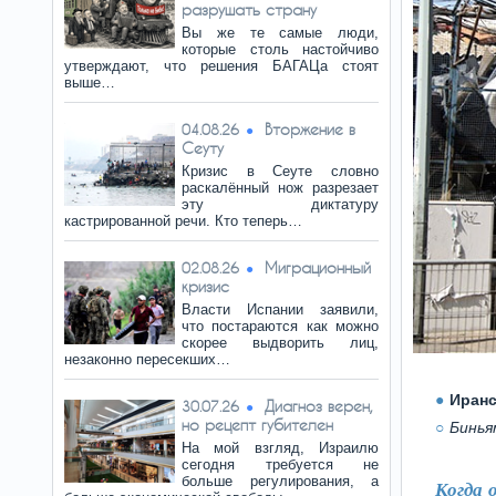
разрушать страну
Вы же те самые люди,
которые столь настойчиво
утверждают, что решения БАГАЦа стоят
выше…
Вторжение в
04.08.26
Сеуту
Кризис в Сеуте словно
раскалённый нож разрезает
эту диктатуру
кастрированной речи. Кто теперь…
Миграционный
02.08.26
кризис
Власти Испании заявили,
что постараются как можно
скорее выдворить лиц,
незаконно пересекших…
Иранс
Диагноз верен,
30.07.26
но рецепт губителен
Бинья
На мой взгляд, Израилю
сегодня требуется не
больше регулирования, а
Когда 