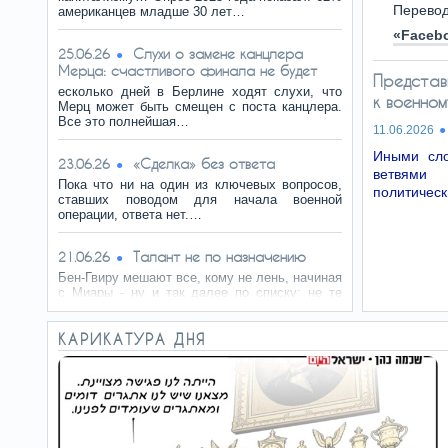
Перево
американцев младше 30 лет…
«Faceb
Слухи о замене канцлера
25.06.26
Мерца: счастливого финала не будет
Представ
есколько дней в Берлине ходят слухи, что
к военно
Мерц может быть смещен с поста канцлера.
Все это полнейшая…
11.06.2026
Иными сло
«Сделка» без ответа
23.06.26
ветвями 
Пока что ни на один из ключевых вопросов,
политическ
ставших поводом для начала военной
операции, ответа нет.…
Талант не по назначению
21.06.26
Бен-Гвиру мешают все, кому не лень, начиная
с Миары - ну и так далее по списку: не те
законы,…
КАРИКАТУРА ДНЯ
Ученые разгадали загадку
18.06.26
«инопланетного стекла» Тутанхамона
Ученые считают, что циркон сохранил
свидетельства экстремальной жары и
быстрого охлаждения, которые…