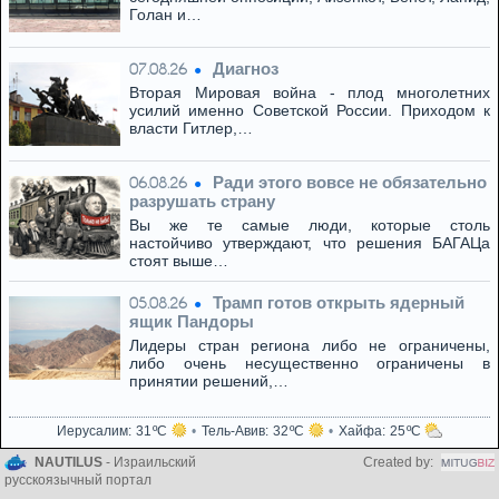
Голан и…
Диагноз
07.08.26
Вторая Мировая война - плод многолетних
усилий именно Советской России. Приходом к
власти Гитлер,…
Ради этого вовсе не обязательно
06.08.26
разрушать страну
Вы же те самые люди, которые столь
настойчиво утверждают, что решения БАГАЦа
стоят выше…
Трамп готов открыть ядерный
05.08.26
ящик Пандоры
Лидеры стран региона либо не ограничены,
либо очень несущественно ограничены в
принятии решений,…
Иерусалим
31
Тель-Авив
32
Хайфа
25
NAUTILUS
- Израильский
Created by:
русскоязычный портал