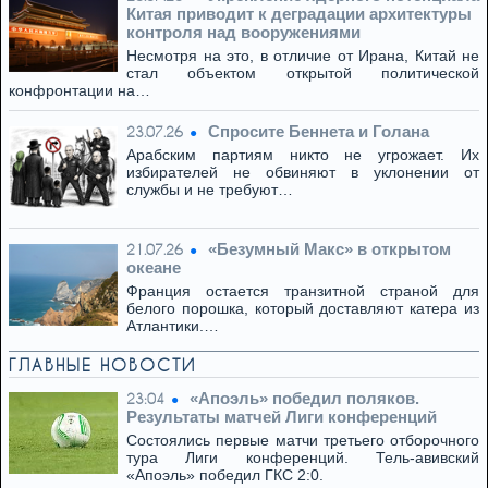
Китая приводит к деградации архитектуры
контроля над вооружениями
Несмотря на это, в отличие от Ирана, Китай не
стал объектом открытой политической
конфронтации на…
Спросите Беннета и Голана
23.07.26
Арабским партиям никто не угрожает. Их
избирателей не обвиняют в уклонении от
службы и не требуют…
«Безумный Макс» в открытом
21.07.26
океане
Франция остается транзитной страной для
белого порошка, который доставляют катера из
Атлантики.…
ГЛАВНЫЕ НОВОСТИ
«Апоэль» победил поляков.
23:04
Результаты матчей Лиги конференций
Состоялись первые матчи третьего отборочного
тура Лиги конференций. Тель-авивский
«Апоэль» победил ГКС 2:0.