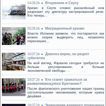
Вторжение в Сеуту
04.08.26
Кризис в Сеуте словно раскалённый нож
разрезает эту диктатуру кастрированной речи.
Кто теперь…
Миграционный кризис
02.08.26
Власти Испании заявили, что постараются как
можно скорее выдворить лиц, незаконно
пересекших…
Диагноз верен, но рецепт
30.07.26
губителен
На мой взгляд, Израилю сегодня требуется не
больше регулирования, а больше
экономической свободы. …
Кто станет сражаться за
28.07.26
разваливающуюся Британию?
После фактического уничтожения наших границ
состоятельными чиновниками, которым нужна
дешёвая…
Укрепление ядерного потенциала
26.07.26