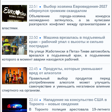
Выбор хозяина Евровидения-2027
22:51
обернулся громким скандалом
Объявление города-хозяина конкурса
неожиданно затянулось, а за кулисами
разгорелся конфликт между организаторами и
властями.
Машина врезалась в подъемный
22:50
кран – рабочий упал с высоты и сильно
пострадал
На улице Жаботински в Петах-Тикве автомобиль
врезался в подъемный кран, в подъемнике
которого в момент аварии находился рабочий.
Продукты, которые уменьшают
22:45
вред от алкоголя
Правильный выбор продуктов перед
употреблением алкоголя может улучшить
самочувствие и уменьшить негативное влияние
спиртного на организм.
Нападение на консульство США в
22:44
Торонто – новые сведения
В Торонто полиция арестовала 19-летнего