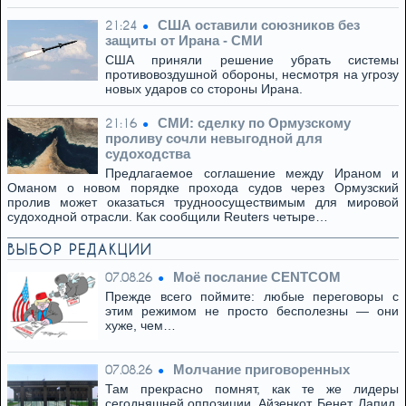
США оставили союзников без
21:24
защиты от Ирана - СМИ
США приняли решение убрать системы
противовоздушной обороны, несмотря на угрозу
новых ударов со стороны Ирана.
СМИ: сделку по Ормузскому
21:16
проливу сочли невыгодной для
судоходства
Предлагаемое соглашение между Ираном и
Оманом о новом порядке прохода судов через Ормузский
пролив может оказаться трудноосуществимым для мировой
судоходной отрасли. Как сообщили Reuters четыре…
ВЫБОР РЕДАКЦИИ
Моё послание CENTCOM
07.08.26
Прежде всего поймите: любые переговоры с
этим режимом не просто бесполезны — они
хуже, чем…
Молчание приговоренных
07.08.26
Там прекрасно помнят, как те же лидеры
сегодняшней оппозиции, Айзенкот, Бенет, Лапид,