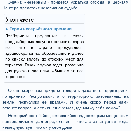
Значит, «неверным» придется убраться отсюда, а церквям
Нантера предстоит незавидная судьба.
В контексте
Герои несерьёзного времени
Лейбористы предлагали в своих
предвыборных лозунгах починить зараз
все, что в стране прохудилось:
здравоохранение, образование и далее
по списку вплоть до отхожих мест для
туристов. Такой подход годен разве что
для русского застолья: «Выпьем за все
хорошее!»
Очень скоро нам придется говорить даже не о территориях,
потерянных Республикой, а о территориях, завоеванных на
земле Республики ее врагами. И очень скоро перед нами
встанет вопрос: а есть ли еще земля, где мы «у себя дома»?
Немецкий поэт Гейне, смеявшийся над немецким мещанским
национализмом, дал определение — что это за ситуация, когда
немец чувствует, что он у себя дома.