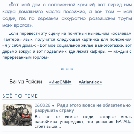
«Вот мой дом с соломенной крышей, вот перед ним
кадка домашнего масла посвежее, а вон там — мой
садик, где по деревьям аккуратно развешаны трупы
моих врагов».
Если перевести эту сцену на понятный нынешним «хозяевам
Нантера» язык, получится следующая картинка для положения
«я у себя дома»: «Вот мое социальное жилье в многоэтажке, вот
дерьмо вокруг, а вот подвальчик, где лежат кафиры, — каждый с
перерезанным горлом».
* * *
Бенуа Райски
«ИноСМИ»
«Atlantico»
ВСЁ ПО ТЕМЕ
Ради этого вовсе не обязательно
06.08.26
разрушать страну
Вы же те самые люди, которые столь
настойчиво утверждают, что решения БАГАЦа
стоят выше…