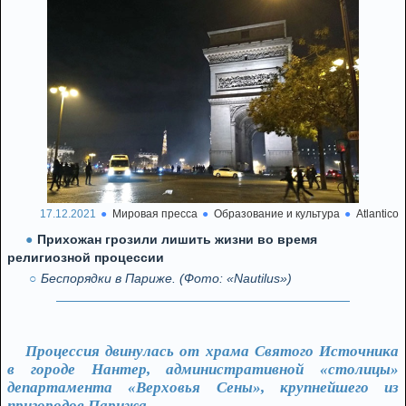
17.12.2021
Мировая пресса
Образование и культура
Atlantico
Прихожан грозили лишить жизни во время
религиозной процессии
Беспорядки в Париже. (Фото: «Nautilus»)
Процессия двинулась от храма Святого Источника
в городе Нантер, административной «столицы»
департамента «Верховья Сены», крупнейшего из
пригородов Парижа.