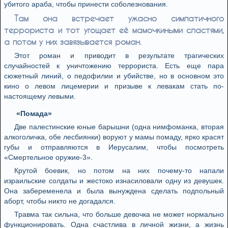
убитого араба, чтобы принести соболезнования.
Там она встречает ужасно симпатичного
террориста и тот угощает её мамочкиными сластями,
а потом у них завязывается роман.
Этот роман и приводит в результате трагических
случайностей к уничтожению террориста. Есть еще пара
сюжетный линий, о педофилии и убийстве, но в основном это
кино о левом лицемерии и призыве к левакам стать по-
настоящему левыми.
«Помада»
Две палестинские юные барышни (одна нимфоманка, вторая
алкоголичка, обе лесбиянки) воруют у мамы помаду, ярко красят
губы и отправляются в Иерусалим, чтобы посмотреть
«Смертельное оружие-3».
Крутой боевик, но потом на них почему-то напали
израильские солдаты и жестоко изнасиловали одну из девушек.
Она забеременела и была вынуждена сделать подпольный
аборт, чтобы никто не догадался.
Травма так сильна, что больше девочка не может нормально
функционировать. Одна счастлива в личной жизни, а жизнь