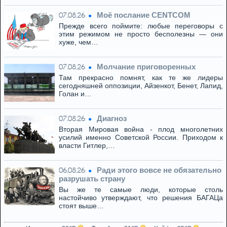
Моё послание CENTCOM
07.08.26
Прежде всего поймите: любые переговоры с
этим режимом не просто бесполезны — они
хуже, чем…
Молчание приговоренных
07.08.26
Там прекрасно помнят, как те же лидеры
сегодняшней оппозиции, Айзенкот, Бенет, Лапид,
Голан и…
Диагноз
07.08.26
Вторая Мировая война - плод многолетних
усилий именно Советской России. Приходом к
власти Гитлер,…
Ради этого вовсе не обязательно
06.08.26
разрушать страну
Вы же те самые люди, которые столь
настойчиво утверждают, что решения БАГАЦа
стоят выше…