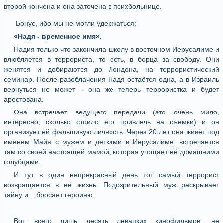
второй кончена и она заточена в психбольнице.
Бонус, ибо мы не могли удержаться:
«Надя - временное имя».
Надия только что закончила школу в восточном Иерусалиме и
влюбляется в террориста, то есть, в борца за свободу. Они
женятся и добираются до Лондона, на террористический
семинар. После разоблачения Надя остаётся одна, а в Израиль
вернуться не может - она же теперь террористка и будет
арестована.
Она встречает ведущего передачи (это очень мило,
интересно, сколько стоило его привлечь на съемки) и он
организует ей фальшивую личность. Через 20 лет она живёт под
именем Майя с мужем и детками в Иерусалиме, встречается
там со своей настоящей мамой, которая угощает её домашними
голубцами.
И тут в один непрекрасный день тот самый террорист
возвращается в её жизнь. Подозрительный муж раскрывает
тайну и... бросает героиню.
Вот всего лишь десять левацких кинофильмов, не