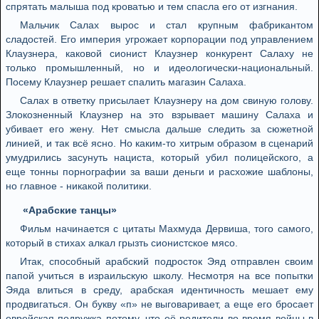
спрятать малыша под кроватью и тем спасла его от изгнания.
Мальчик Салах вырос и стал крупным фабрикантом
сладостей. Его империя угрожает корпорации под управлением
Клаузнера, каковой сионист Клаузнер конкурент Салаху не
только промышленный, но и идеологически-национальный.
Посему Клаузнер решает спалить магазин Салаха.
Салах в ответку присылает Клаузнеру на дом свиную голову.
Злокозненный Клаузнер на это взрывает машину Салаха и
убивает его жену. Нет смысла дальше следить за сюжетной
линией, и так всё ясно. Но каким-то хитрым образом в сценарий
умудрились засунуть нациста, который убил полицейского, а
еще тонны порнографии за ваши деньги и расхожие шаблоны,
но главное - никакой политики.
«Арабские танцы»
Фильм начинается с цитаты Махмуда Дервиша, того самого,
который в стихах алкал грызть сионистское мясо.
Итак, способный арабский подросток Эяд отправлен своим
папой учиться в израильскую школу. Несмотря на все попытки
Эяда влиться в среду, арабская идентичность мешает ему
продвигаться. Он букву «п» не выговаривает, а еще его бросает
еврейская подружка потому, что её родители во время войны в