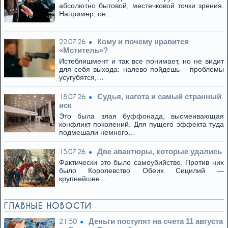
абсолютно бытовой, местечковой точки зрения.
Например, он…
Кому и почему нравится
22.07.26
«Мститель»?
Истеблишмент и так все понимает, но не видит
для себя выхода: налево пойдешь – проблемы
усугубятся,…
Cудья, нагота и самый странный
18.07.26
иск
Это была злая буффонада, высмеивающая
конфликт поколений. Для пущего эффекта туда
подмешали немного…
Две авантюры, которые удались
15.07.26
Фактически это было самоубийство. Против них
было Королевство Обеих Сицилий —
крупнейшее…
ГЛАВНЫЕ НОВОСТИ
Деньги поступят на счета 11 августа
21:50