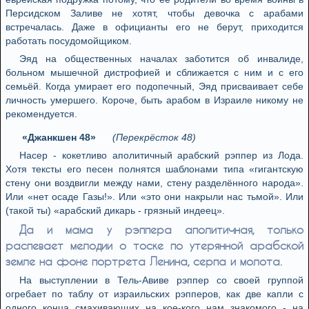
Персидском Заливе не хотят, чтобы девочка с арабами
встречалась. Даже в официанты его не берут, приходится
работать посудомойщиком.
Эяд на общественных началах заботится об инвалиде,
больном мышечной дистрофией и сближается с ним и с его
семьёй. Когда умирает его подопечный, Эяд присваивает себе
личность умершего. Короче, быть арабом в Израиле никому не
рекомендуется.
«Джанкшен 48»
(Перекрёсток 48)
Насер - кокетливо аполитичный арабский рэппер из Лода.
Хотя тексты его песен полнятся шаблонами типа «гигантскую
стену они воздвигли между нами, стену разделённого народа».
Или «нет осаде Газы!». Или «это они накрыли нас тьмой». Или
(такой ты) «арабский дикарь - грязный индеец».
Да и мама у рэппера аполитичная, только
распевает мелодии о тоске по утерянной арабской
земле на фоне портрета Ленина, серпа и молота.
На выступлении в Тель-Авиве рэппер со своей группой
огребает по таблу от израильских рэпперов, как две капли с
одного конца смахивающих на кое-кого нам знакомого - на