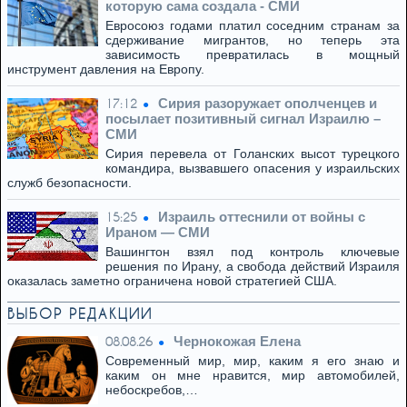
которую сама создала - СМИ
Евросоюз годами платил соседним странам за
сдерживание мигрантов, но теперь эта
зависимость превратилась в мощный
инструмент давления на Европу.
Сирия разоружает ополченцев и
17:12
посылает позитивный сигнал Израилю –
СМИ
Сирия перевела от Голанских высот турецкого
командира, вызвавшего опасения у израильских
служб безопасности.
Израиль оттеснили от войны с
15:25
Ираном — СМИ
Вашингтон взял под контроль ключевые
решения по Ирану, а свобода действий Израиля
оказалась заметно ограничена новой стратегией США.
ВЫБОР РЕДАКЦИИ
Чернокожая Елена
08.08.26
Современный мир, мир, каким я его знаю и
каким он мне нравится, мир автомобилей,
небоскребов,…