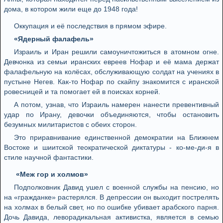
дома, в котором жили еще до 1948 года!
Оккупация и её последствия в прямом эфире.
«Ядерный фалафель»
Израиль и Иран решили самоуничтожиться в атомном огне.
Девчонка из семьи иранских евреев Нофар и её мама держат
фалафельную на колёсах, обслуживающую солдат на учениях в
пустыне Негев. Как-то Нофар по скайпу знакомится с иранской
ровесницей и та помогает ей в поисках корней.
А потом, узнав, что Израиль намерен нанести превентивный
удар по Ирану, девочки объединяются, чтобы остановить
безумных милитаристов с обеих сторон.
Это приравнивание единственной демократии на Ближнем
Востоке и шиитской теократической диктатуры - ко-ме-ди-я в
стиле научной фантастики.
«Меж гор и холмов»
Подполковник Давид ушел с военной службы на пенсию, но
на «гражданке» растерялся. В депрессии он выходит пострелять
на холмах в белый свет, но по ошибке убивает арабского парня.
Дочь Давида, леворадикальная активистка, является в семью