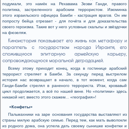
подумали, это намёк на Рехавама Зеэви Ганди, правого
политика, застреленного арабским террористом. Изюминка
этого израильского офицера Бамби - кастрация врагов. Он им
попросту бейца отрезает - для почёта и для доказательства
своего героизма. Такие вот у него условные скальпы и звёздочки
на фюзеляж.
Киноистория показывает его жизнь как метафору и
параллель с государством народа Израиля, его
сложившуюся элитарную армейскую карьеру,
сопровождающуюся моральной деградацией.
Всему этому приходит конец, когда в гостинице арабский
террорист стреляет в Бамби. За секунду перед выстрелом
история нас возвращает в начало, в тот момент, когда сам
Ганди-Бамби стрелял в раненого террориста. Итак, кровавый
цикл продолжается, а всё по нашей вине. Но «политики» здесь
никакой нет, вместо этого скажем... «география»!
«Конфеты»
Пальмахники на заре основания государства выставляют из
страны милую арабскую семью. Перед тем, как мать выволокли
из родного дома, она успела дать своему сынишке конфетки и