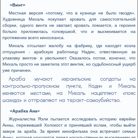
«Винт»
Местная версия «потому, что в кузнице не было гвоздя».
Художница Михаль покупает кровать для самостоятельной
сборки, одного винта не хватает, кровать ломается, а героиня
больно приложилась головушкой, что и высмеивается на
протяжении всего киносеанса.
Михаль отсылает жалобу на фабрику, где находят козла
отпущения - арабскую работницу Надин, отвественную за
упаковку винтов- и увольняют. Оказалось потом, конечно, что
Михаль просто не заметила этот винтик, но судьбоносный ущерб
уже причинен.
Араба мучают израильские солдаты на
контрольно-пропускном пункте, Надин и Михаль
меняются местами, на Михаль нацепляют «пояс
шахида» и отправляют на теракт-самоубийство.
«Арабка Ана»
Журналистка Яэли пытается исследовать историю еврейки
Анны, пережившей Холокост и принявшей ислам, чтобы выйти
замуж за араба. За время кинофильма она встречает семью
Анны, которая находится перед насильственным выселением из