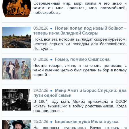
Современный мир, мир, каким я его знаю и
каким он мне нравится, мир автомобилей,
небоскребов,…
Нолан попал под новый бойкот −
05.08.26
теперь из‑за Западной Сахары
Пока вся эта история выглядит скорее курьезом,
нежели серьезным поводом для беспокойства.
Но, судя…
Гомер, помимо Симпсона
01.08.26
Честно говоря, лично я не очень понимаю, с
какой именно целью был сделан выбор в пользу
черной…
Меир Амит и Борис Слуцкий: два
29.07.26
пути одной семьи
В 1964 году мать Меира приезжала в СССР
искать выживших в войну родственников. Когда
она пришла в…
Eвpeйская душа Мела Брукса
25.07.26
На вопросы журналиста Брукс отвечал с