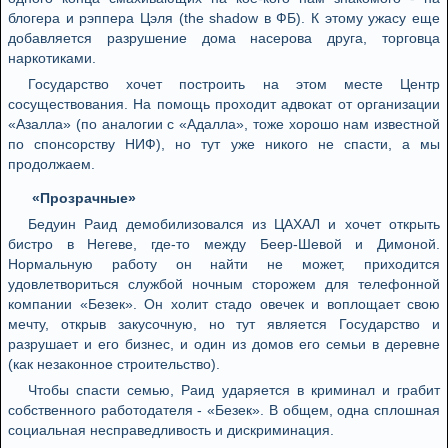
блогера и рэппера Цэля (the shadow в ФБ). К этому ужасу еще
добавляется разрушение дома насерова друга, торговца
наркотиками.
Государство хочет построить на этом месте Центр
сосуществования. На помощь проходит адвокат от организации
«Азалла» (по аналогии с «Адалла», тоже хорошо нам известной
по спонсорству НИФ), но тут уже никого не спасти, а мы
продолжаем.
«Прозрачные»
Бедуин Раид демобилизовался из ЦАХАЛ и хочет открыть
бистро в Негеве, где-то между Беер-Шевой и Димоной.
Нормальную работу он найти не может, приходится
удовлетвориться службой ночным сторожем для телефонной
компании «Безек». Он холит стадо овечек и воплощает свою
мечту, открыв закусочную, но тут является Государство и
разрушает и его бизнес, и один из домов его семьи в деревне
(как незаконное строительство).
Чтобы спасти семью, Раид ударяется в криминал и грабит
собственного работодателя - «Безек». В общем, одна сплошная
социальная несправедливость и дискриминация.