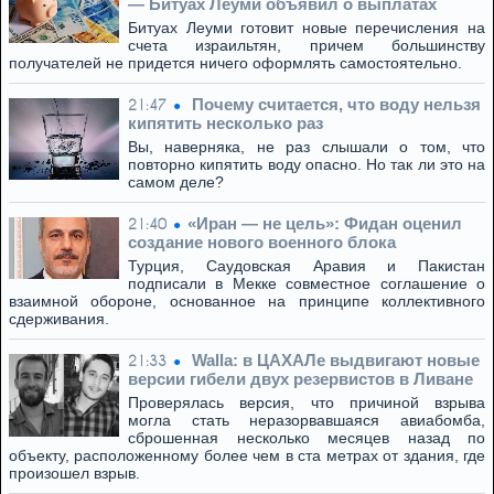
— Битуах Леуми объявил о выплатах
Битуах Леуми готовит новые перечисления на
счета израильтян, причем большинству
получателей не придется ничего оформлять самостоятельно.
Почему считается, что воду нельзя
21:47
кипятить несколько раз
Вы, наверняка, не раз слышали о том, что
повторно кипятить воду опасно. Но так ли это на
самом деле?
​«Иран — не цель»: Фидан оценил
21:40
создание нового военного блока
Турция, Саудовская Аравия и Пакистан
подписали в Мекке совместное соглашение о
взаимной обороне, основанное на принципе коллективного
сдерживания.
Walla: в ЦАХАЛе выдвигают новые
21:33
версии гибели двух резервистов в Ливане
Проверялась версия, что причиной взрыва
могла стать неразорвавшаяся авиабомба,
сброшенная несколько месяцев назад по
объекту, расположенному более чем в ста метрах от здания, где
произошел взрыв.