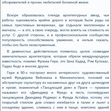
обозревателей и прочих любителей богемной жизни.
Вскоре образовалась плеяда архитектурных звезд, чьи
работы оценивались крайне дорого и которым были рады на
самых престижных вечеринках, где отдыхали миллионеры и
магнаты, — а это, в свою очередь, могло влиять на стоимость их
услуг. С другой стороны, и в профессиональном сообществе
популярность способствовала уважению, и нельзя сказать,
чтобы оно было незаслуженным.
В девяностых действительно появилось целое созвездие
замечательных архитекторов, которые обрели международную
известность: помимо Фрэнка Гери, это Заха Хадид, Рэм Кулхаас,
Тадао Андо и многие другие.
Гери в 90-х построил много интересного: художественный
музей Фредерика Вейсмана в Миннеаполисе, похожий на
абстрактную скульптуру из насаженных друг на друга цилиндров
и призм; знаменитый «Танцующий дом» в Праге — пражане
называют его «Джинджер и Фред» в честь голливудских
танцовщиков Джинджер Роджерс и Фреда Астэйра, потому что
покрытый стеклом дом словно изгибается в талии и льнет к
соседнему зданию, сливаясь с ним в танце; комплекс зданий