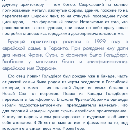
другому архитектору — тем более. Сверкающий на солнце
полированный металл, изогнутые формы, здания, похожие то на
переплетения широких лент, то на стянутый посередине пучок
цилиндров, — его фирменный почерк. Независимо от того, что
располагается в этих зданиях, они сами по себе сразу после
постройки становились городскими достопримечательностями.
Будущий архитектор родился в 1929 году в
еврейской семье в Торонто. При рождении ему дали
два имени: Фрэнк Оуэн, а фамилия была Гольдберг.
Вдобавок у мальчика было и «неофициальное»
еврейское имя Эфраим.
Его отец Ирвинг Гольдберг был рожден уже в Канаде, часть
отцовской семьи была родом из черты оседлости в Российской
империи, а мама — из польской Лодзи, ее семья бежала в
Новый Свет от погромов. Позже из Канады Гольдберги
переехали в Калифорнию. В школе Фрэнка-Эфраима однажды
избили подростки-антисемиты; преподаватели намекали, что
для хорошей карьеры лучше скрыть еврейское происхождение.
К тому же парень и сам разочаровался в иудаизме и объявил
себя атеистом. В 25 лет он сменил имя и фамилию на те, под
которыми его узнает весь мир: Фрэнк Гери.