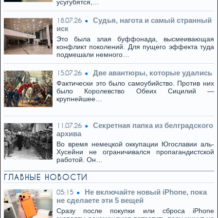
усугубятся,…
Cудья, нагота и самый странный
18.07.26
иск
Это была злая буффонада, высмеивающая
конфликт поколений. Для пущего эффекта туда
подмешали немного…
Две авантюры, которые удались
15.07.26
Фактически это было самоубийство. Против них
было Королевство Обеих Сицилий —
крупнейшее…
Секретная папка из белградского
11.07.26
архива
Во время немецкой оккупации Югославии аль-
Хусейни не ограничивался пропагандистской
работой. Он…
ГЛАВНЫЕ НОВОСТИ
Не включайте новый iPhone, пока
05:15
не сделаете эти 5 вещей
Сразу после покупки или сброса iPhone