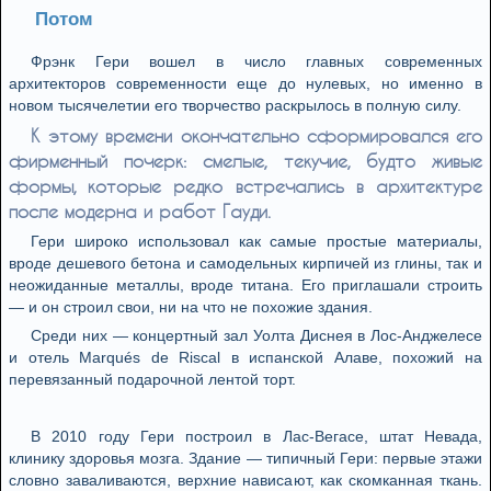
Потом
Фрэнк Гери вошел в число главных современных
архитекторов современности еще до нулевых, но именно в
новом тысячелетии его творчество раскрылось в полную силу.
К этому времени окончательно сформировался его
фирменный почерк: смелые, текучие, будто живые
формы, которые редко встречались в архитектуре
после модерна и работ Гауди.
Гери широко использовал как самые простые материалы,
вроде дешевого бетона и самодельных кирпичей из глины, так и
неожиданные металлы, вроде титана. Его приглашали строить
— и он строил свои, ни на что не похожие здания.
Среди них — концертный зал Уолта Диснея в Лос-Анджелесе
и отель Marqués de Riscal в испанской Алаве, похожий на
перевязанный подарочной лентой торт.
В 2010 году Гери построил в Лас-Вегасе, штат Невада,
клинику здоровья мозга. Здание — типичный Гери: первые этажи
словно заваливаются, верхние нависают, как скомканная ткань.