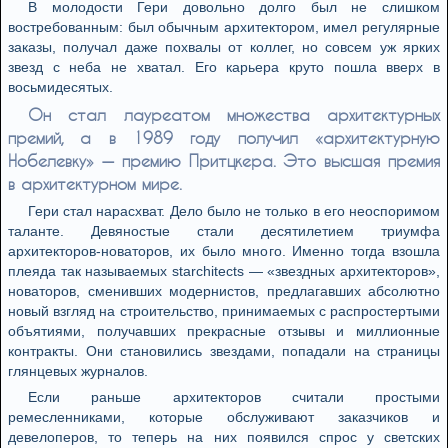
В молодости Гери довольно долго был не слишком
востребованным: был обычным архитектором, имел регулярные
заказы, получал даже похвалы от коллег, но совсем уж ярких
звезд с неба не хватал. Его карьера круто пошла вверх в
восьмидесятых.
Он стал лауреатом множества архитектурных
премий, а в 1989 году получил «архитектурную
Нобелевку» — премию Притцкера. Это высшая премия
в архитектурном мире.
Гери стал нарасхват. Дело было не только в его неоспоримом
таланте. Девяностые стали десятилетием триумфа
архитекторов-новаторов, их было много. Именно тогда взошла
плеяда так называемых starchitects — «звездных архитекторов»,
новаторов, сменивших модернистов, предлагавших абсолютно
новый взгляд на строительство, принимаемых с распростертыми
объятиями, получавших прекрасные отзывы и миллионные
контракты. Они становились звездами, попадали на страницы
глянцевых журналов.
Если раньше архитекторов считали простыми
ремесленниками, которые обслуживают заказчиков и
девелоперов, то теперь на них появился спрос у светских