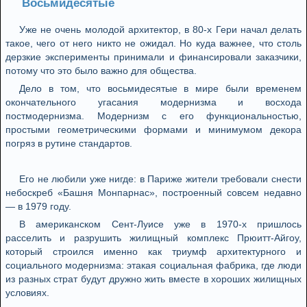
Восьмидесятые
Уже не очень молодой архитектор, в 80-х Гери начал делать
такое, чего от него никто не ожидал. Но куда важнее, что столь
дерзкие эксперименты принимали и финансировали заказчики,
потому что это было важно для общества.
Дело в том, что восьмидесятые в мире были временем
окончательного угасания модернизма и восхода
постмодернизма. Модернизм с его функциональностью,
простыми геометрическими формами и минимумом декора
погряз в рутине стандартов.
Его не любили уже нигде: в Париже жители требовали снести
небоскреб «Башня Монпарнас», построенный совсем недавно
— в 1979 году.
В американском Сент-Луисе уже в 1970-х пришлось
расселить и разрушить жилищный комплекс Прюитт-Айгоу,
который строился именно как триумф архитектурного и
социального модернизма: этакая социальная фабрика, где люди
из разных страт будут дружно жить вместе в хороших жилищных
условиях.