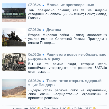
Молчание приговоренных
07.08.26
Там прекрасно помнят, как те же лидеры
сегодняшней оппозиции, Айзенкот, Бенет, Лапид,
Голан и…
Диагноз
07.08.26
Вторая Мировая война - плод многолетних
усилий именно Советской России. Приходом к
власти Гитлер,…
Ради этого вовсе не обязательно
06.08.26
разрушать страну
Вы же те самые люди, которые столь
настойчиво утверждают, что решения БАГАЦа
стоят выше…
Трамп готов открыть ядерный
05.08.26
ящик Пандоры
Лидеры стран региона либо не ограничены,
либо очень несущественно ограничены в
принятии решений,…
Иерусалим
30
Тель-Авив
31
Хайфа
25