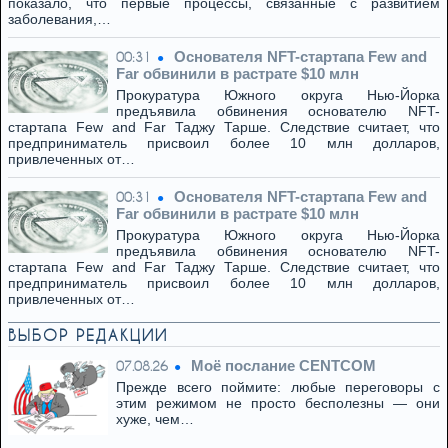
показало, что первые процессы, связанные с развитием
заболевания,…
Основателя NFT-стартапа Few and
00:31
Far обвинили в растрате $10 млн
Прокуратура Южного округа Нью-Йорка
предъявила обвинения основателю NFT-
стартапа Few and Far Таджу Тарше. Следствие считает, что
предприниматель присвоил более 10 млн долларов,
привлеченных от…
Основателя NFT-стартапа Few and
00:31
Far обвинили в растрате $10 млн
Прокуратура Южного округа Нью-Йорка
предъявила обвинения основателю NFT-
стартапа Few and Far Таджу Тарше. Следствие считает, что
предприниматель присвоил более 10 млн долларов,
привлеченных от…
ВЫБОР РЕДАКЦИИ
Моё послание CENTCOM
07.08.26
Прежде всего поймите: любые переговоры с
этим режимом не просто бесполезны — они
хуже, чем…