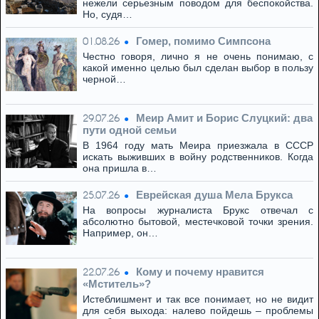
нежели серьезным поводом для беспокойства.
Но, судя…
Гомер, помимо Симпсона
01.08.26
Честно говоря, лично я не очень понимаю, с
какой именно целью был сделан выбор в пользу
черной…
Меир Амит и Борис Слуцкий: два
29.07.26
пути одной семьи
В 1964 году мать Меира приезжала в СССР
искать выживших в войну родственников. Когда
она пришла в…
Eвpeйская душа Мела Брукса
25.07.26
На вопросы журналиста Брукс отвечал с
абсолютно бытовой, местечковой точки зрения.
Например, он…
Кому и почему нравится
22.07.26
«Мститель»?
Истеблишмент и так все понимает, но не видит
для себя выхода: налево пойдешь – проблемы