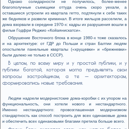
Однако солидарности не получилось, более-менее
благополучные съемщики оттуда очень скоро уехали, а
оставшиеся устроили из квартала гетто, подтянули к себе таких
же бедняков и развели криминал. В итоге жильцов расселили, а
дома взорвали в середине 1970-х: кадры их разрушения вошли в
фильм Годфри Реджио «Койаянискатси».
Обрушение Восточного блока в конце 1980-х тоже сказалось
и на архитектуре: от ГДР до Польши и стран Балтии людям
опостылели панельные кварталы («хрущевки» и «брежневки»
были далеко не только в СССР).
В целом, по всему миру и у простой публики, и у
публики богатой, которая могла предъявлять свои
запросы застройщикам, а те — архитекторам,
формировались новые требования.
Людям надоели модернистские дома-коробки с их упором на
функциональность, они хотели нового и нестандартного.
Именно нестандартного: провозглашенная модернизмом
стандартность как способ построить для всех одинаковые дома
и обеспечить всех одинаковыми благами претила больше всего.