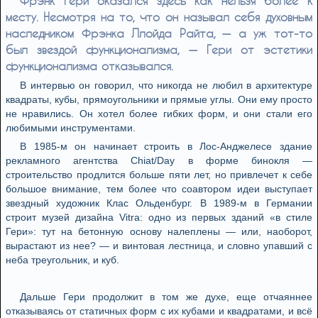
Фрэнк Гери оказался здесь как нельзя более к
месту. Несмотря на то, что он называл себя духовным
наследником Фрэнка Ллойда Райта, — а уж тот-то
был звездой функционализма, — Гери от эстетики
функционализма отказывался.
В интервью он говорил, что никогда не любил в архитектуре
квадраты, кубы, прямоугольники и прямые углы. Они ему просто
не нравились. Он хотел более гибких форм, и они стали его
любимыми инструментами.
В 1985-м он начинает строить в Лос-Анджелесе здание
рекламного агентства Chiat/Day в форме бинокля —
строительство продлится больше пяти лет, но привлечет к себе
большое внимание, тем более что соавтором идеи выступает
звездный художник Клас Ольденбург. В 1989-м в Германии
строит музей дизайна Vitra: одно из первых зданий «в стиле
Гери»: тут на бетонную основу налеплены — или, наоборот,
вырастают из нее? — и винтовая лестница, и словно упавший с
неба треугольник, и куб.
Дальше Гери продолжит в том же духе, еще отчаяннее
отказываясь от статичных форм с их кубами и квадратами, и всё