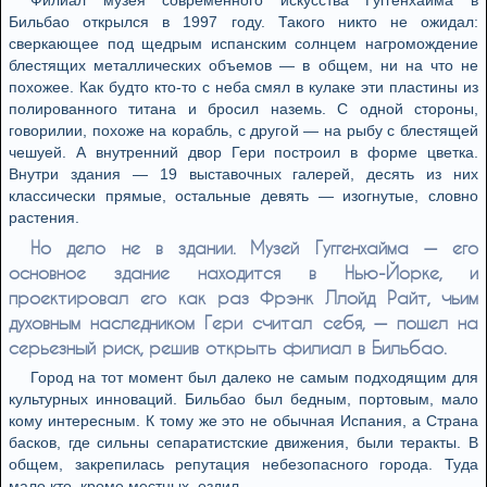
Филиал музея современного искусства Гуггенхайма в
Бильбао открылся в 1997 году. Такого никто не ожидал:
сверкающее под щедрым испанским солнцем нагромождение
блестящих металлических объемов — в общем, ни на что не
похожее. Как будто кто-то с неба смял в кулаке эти пластины из
полированного титана и бросил наземь. С одной стороны,
говорилии, похоже на корабль, с другой — на рыбу с блестящей
чешуей. А внутренний двор Гери построил в форме цветка.
Внутри здания — 19 выставочных галерей, десять из них
классически прямые, остальные девять — изогнутые, словно
растения.
Но дело не в здании. Музей Гуггенхайма — его
основное здание находится в Нью-Йорке, и
проектировал его как раз Фрэнк Ллойд Райт, чьим
духовным наследником Гери считал себя, — пошел на
серьезный риск, решив открыть филиал в Бильбао.
Город на тот момент был далеко не самым подходящим для
культурных инноваций. Бильбао был бедным, портовым, мало
кому интересным. К тому же это не обычная Испания, а Страна
басков, где сильны сепаратистские движения, были теракты. В
общем, закрепилась репутация небезопасного города. Туда
мало кто, кроме местных, ездил.