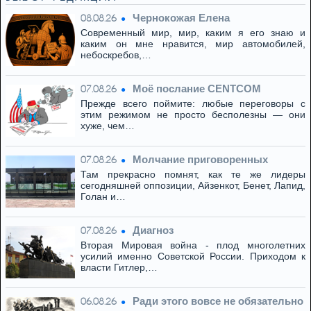
Чернокожая Елена
08.08.26
Современный мир, мир, каким я его знаю и
каким он мне нравится, мир автомобилей,
небоскребов,…
Моё послание CENTCOM
07.08.26
Прежде всего поймите: любые переговоры с
этим режимом не просто бесполезны — они
хуже, чем…
Молчание приговоренных
07.08.26
Там прекрасно помнят, как те же лидеры
сегодняшней оппозиции, Айзенкот, Бенет, Лапид,
Голан и…
Диагноз
07.08.26
Вторая Мировая война - плод многолетних
усилий именно Советской России. Приходом к
власти Гитлер,…
Ради этого вовсе не обязательно
06.08.26