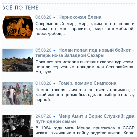
ВСЁ ПО ТЕМЕ
Чернокожая Елена
08.08.26
Современный мир, мир, каким я его знаю и
каким он мне нравится, мир автомобилей,
небоскребов,…
Нолан попал под новый бойкот −
05.08.26
теперь из‑за Западной Сахары
Пока вся эта история выглядит скорее курьезом,
нежели серьезным поводом для беспокойства.
Но, судя…
Гомер, помимо Симпсона
01.08.26
Честно говоря, лично я не очень понимаю, с
какой именно целью был сделан выбор в пользу
черной…
Меир Амит и Борис Слуцкий: два
29.07.26
пути одной семьи
В 1964 году мать Меира приезжала в СССР
искать выживших в войну родственников. Когда