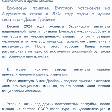
Чайковскому и другие объекты.
Бронзовый памятник Булгакову установили на
Андреевском спуске в 2007 году рядом с музеем
писателя – Домом Турбиных.
Весной 2024 года эксперты Украинского института
национальной памяти признали Булгакова «украинофобом» и
«имперцем по мировоззрению», заявив, что он «презирал
украинцев и их культуру, ненавидел украинское стремление к
независимости». После этого горсовет Киева начал
рассматривать петицию об исключении упоминаний Булгакова
из публичного пространства.
В музее писателя выводы института назвали
преувеличенными и манипулятивными.
Глава института Антон Дробович позднее признал экспертов
«немного эмоциональными», но, по его словам, «они назвали
вещи своими именами».
Украина, как и ряд других постсоветских республик, после
выхода из состава СССР взяла курс на «десоветизацию и