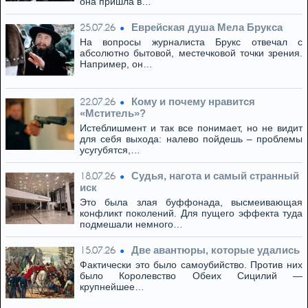
она пришла в…
Eвpeйская душа Мела Брукса
25.07.26
На вопросы журналиста Брукс отвечал с
абсолютно бытовой, местечковой точки зрения.
Например, он…
Кому и почему нравится
22.07.26
«Мститель»?
Истеблишмент и так все понимает, но не видит
для себя выхода: налево пойдешь – проблемы
усугубятся,…
Cудья, нагота и самый странный
18.07.26
иск
Это была злая буффонада, высмеивающая
конфликт поколений. Для пущего эффекта туда
подмешали немного…
Две авантюры, которые удались
15.07.26
Фактически это было самоубийство. Против них
было Королевство Обеих Сицилий —
крупнейшее…