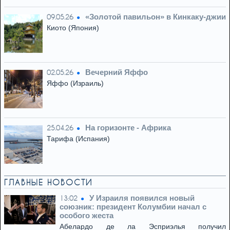
«Золотой павильон» в Кинкаку-джии
09.05.26
Киото (Япония)
Вечерний Яффо
02.05.26
Яффо (Израиль)
На горизонте - Африка
25.04.26
Тарифа (Испания)
ГЛАВНЫЕ НОВОСТИ
У Израиля появился новый
13:02
союзник: президент Колумбии начал с
особого жеста
Абелардо де ла Эсприэлья получил