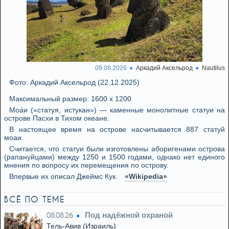
09.08.2026
Аркадий Аксельрод
Nautilus
Фото: Аркадий Аксельрод (22.12.2025)
Максимальный размер: 1600 x 1200
Моа́и («статуя, истукан») — каменные монолитные статуи на
острове Пасхи в Тихом океане.
В настоящее время на острове насчитывается 887 статуй
моаи.
Считается, что статуи были изготовлены аборигенами острова
(рапануйцами) между 1250 и 1500 годами, однако нет единого
мнения по вопросу их перемещения по острову.
Впервые их описал Джеймс Кук.
«Wikipedia»
ВСЁ ПО ТЕМЕ
Под надёжной охраной
08.08.26
Тель-Авив (Израиль)