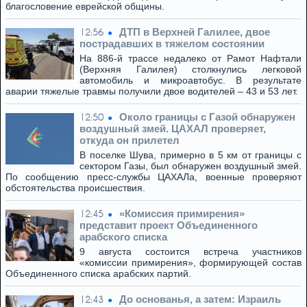
благословение еврейской общины.
ДТП в Верхней Галилее, двое
12:56
пострадавших в тяжелом состоянии
На 886-й трассе недалеко от Рамот Нафтали
(Верхняя Галилея) столкнулись легковой
автомобиль и микроавтобус. В результате
аварии тяжелые травмы получили двое водителей – 43 и 53 лет.
Около границы с Газой обнаружен
12:50
воздушный змей. ЦАХАЛ проверяет,
откуда он прилетел
В поселке Шува, примерно в 5 км от границы с
сектором Газы, был обнаружен воздушный змей.
По сообщению пресс-службы ЦАХАЛа, военные проверяют
обстоятельства происшествия.
«Комиссия примирения»
12:45
представит проект Объединенного
арабского списка
9 августа состоится встреча участников
«комиссии примирения», формирующей состав
Объединенного списка арабских партий.
До основанья, а затем: Израиль
12:43