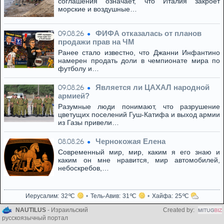
соглашения означает, что Италия закроет
морские и воздушные…
ФИФА отказалась от планов
09.08.26
продажи прав на ЧМ
Ранее стало известно, что Джанни Инфантино
намерен продать доли в чемпионате мира по
футболу и…
Является ли ЦАХАЛ народной
09.08.26
армией?
Разумные люди понимают, что разрушение
цветущих поселений Гуш-Катифа и выход армии
из Газы привели…
Чернокожая Елена
08.08.26
Современный мир, мир, каким я его знаю и
каким он мне нравится, мир автомобилей,
небоскребов,…
Иерусалим
32
Тель-Авив
31
Хайфа
25
NAUTILUS
- Израильский
Created by:
русскоязычный портал