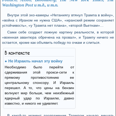
Washington Post и т.д., и т.п.
Внутри этой эхо-камеры «Нетаниягу втянул Трампа в войну»,
«война с Ираном не нужна США», «иранский режим сохраняет
устойчивость», «у Трампа нет плана», «второй Вьетнам»…
Сами себе создают ложную картину реальности, в которой
«военная авантюра обречена на провал», и Трампу ничего не
остается, кроме как объявить победу по очкам и слиться.
В контексте
Не Израиль начал эту войну
Необходимо было перейти от
сдерживания этой прокси-сети к
прямому противостоянию ее
центральному спонсору. И Израиль
перешел. А то, что цены на бензин
волнуют мир больше, чем неизбежный
ядерный удар по Израилю, давно
известно, и никого не удивляет.
В какой-то момент раздражение Трампом начало мешать