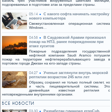
Бабиль трех участников вооруженных шиитских милиций,
подозреваемых в подготовке атак за пределами страны.
С какого софта начинать настройку
05:14
нового компьютера
Свежеустановленная операционная система
Windows…
В Саудовской Аравии произошел
04:58
пожар на НПЗ, ранее поврежденном при
атаке хуситов
Пожарные подразделения государственной
нефтяной компании Saudi Aramco потушили
пожар на территории нефтеперерабатывающего завода в
портовом городе Джизан на юго-западе страны.
Ученые заглянули внутрь морской
04:27
рептилии возрастом 245 млн лет
Образец сохранил не только полный скелет, но
и часть пищеварительной системы. Это
древнейшая известная рептилия с
неповрежденными внутренними органами.
ВСЕ НОВОСТИ
Разработан гуманоид ergoCub,
03:30