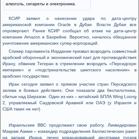
алкоголь, сигареты и электроника.
КСИР заявил о нанесении удара по дата-центру
американской компании Oracle в Дубае. Власти Дубая все
опровергают. Ранее КСИР сообщал об атаке на дата-центр
компании Amazon в Бахрейне. Вероятно, началось обещанное
уничтожение американских супер-корпораций.
Спикер парламента Иордании призвал возродить совместный
арабский оборонный и экономический пакт для противодействия
Ирану, обвинив Тегеран в стремлении возродить «Персидскую
империю» и «подстрекательстве шиитского населения» в
арабских государствах.
Иран сегодня заявил о прямом участии стран Персидского
залива в боевых действиях. Они показали два беспилотника,
сбитые над Ширазом. Один из них – китайский БПЛА Wing Loong
2, управляемый Саудовской Аравией или ОАЭ (у Израиля и
США таких не нет).
Израильские ВВС продолжают свою работу. Ликвидирован
Макрам Азими – командир подразделения баллистических ракет
на западе Ирана, лично командовавший десятками пусков