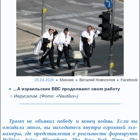
05.04.2026
Мнение
Виталий Новоселов
Facebook
…А израильские ВВС продолжают свою работу
Иерусалим. (Фото: «Nautilus»)
Трамп не объявил победу и конец войны. Если вы
ожидали этого, вы находитесь внутри огромной эхо-
камеры, где представления о реальности формируют
Politico, Axios, Bloomberg, The New York Times, The