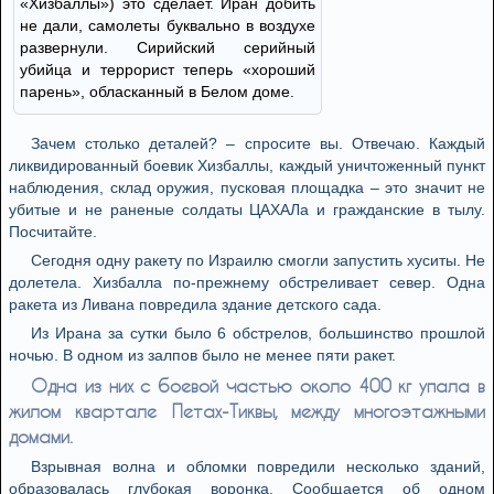
«Хизбаллы») это сделает. Иран добить
не дали, самолеты буквально в воздухе
развернули. Сирийский серийный
убийца и террорист теперь «хороший
парень», обласканный в Белом доме.
Зачем столько деталей? – спросите вы. Отвечаю. Каждый
ликвидированный боевик Хизбаллы, каждый уничтоженный пункт
наблюдения, склад оружия, пусковая площадка – это значит не
убитые и не раненые солдаты ЦАХАЛа и гражданские в тылу.
Посчитайте.
Сегодня одну ракету по Израилю смогли запустить хуситы. Не
долетела. Хизбалла по-прежнему обстреливает север. Одна
ракета из Ливана повредила здание детского сада.
Из Ирана за сутки было 6 обстрелов, большинство прошлой
ночью. В одном из залпов было не менее пяти ракет.
Одна из них с боевой частью около 400 кг упала в
жилом квартале Петах-Тиквы, между многоэтажными
домами.
Взрывная волна и обломки повредили несколько зданий,
образовалась глубокая воронка. Сообщается об одном