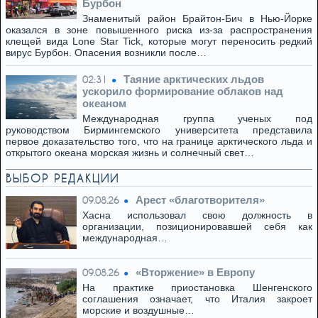
Бурбон
Знаменитый район Брайтон-Бич в Нью-Йорке
оказался в зоне повышенного риска из-за распространения
клещей вида Lone Star Tick, которые могут переносить редкий
вирус Бурбон. Опасения возникли после…
Таяние арктических льдов
02:31
ускорило формирование облаков над
океаном
Международная группа ученых под
руководством Бирмингемского университета представила
первое доказательство того, что на границе арктического льда и
открытого океана морская жизнь и солнечный свет…
ВЫБОР РЕДАКЦИИ
Арест «благотворителя»
09.08.26
Хасна использовал свою должность в
организации, позиционировавшей себя как
международная…
«Вторжение» в Европу
09.08.26
На практике приостановка Шенгенского
соглашения означает, что Италия закроет
морские и воздушные…