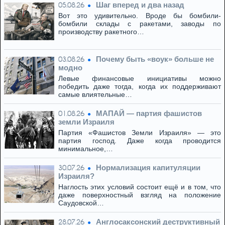
Шаг вперед и два назад
05.08.26
Вот это удивительно. Вроде бы бомбили-
бомбили склады с ракетами, заводы по
производству ракетного…
Почему быть «воук» больше не
03.08.26
модно
Левые финансовые инициативы можно
победить даже тогда, когда их поддерживают
самые влиятельные…
МАПАЙ — партия фашистов
01.08.26
земли Израиля
Партия «Фашистов Земли Израиля» — это
партия господ. Даже когда проводится
минимальное,…
Нормализация капитуляции
30.07.26
Израиля?
Наглость этих условий состоит ещё и в том, что
даже поверхностный взгляд на положение
Саудовской…
Англосаксонский деструктивный
28.07.26