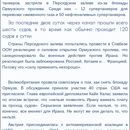
танкеров, застряли в Персидском заливе из-за блокады
Ормузского пролива. Среди них – 12 супертанкеров для
перевозки сжиженного газа и 50 нефтеналивных супертанкеров.
За последние двое суток через канал прошли всего
шесть судов, в то время как обычно проходит 120
судов в сутки.
Страны Персидского залива попытались провести в Совбезе
ООН резолюцию о силовом открытии Ормузского пролива, что
санкционировало бы военные действия против Ирана. Но
резолюция была заблокирована Россией, Китаем и… Францией.
Потому что «силу применять нехорошо».
Великобритания провела симпозиум о том, как снять блокаду
Ормуза. В обсуждении приняли участие 40 стран. США не
пригласили. Глава европейской дипломатии Кайя Калас заявила
по итогам встречи, что «нельзя позволять Ирану взимать плату
за проход судов». Серьезное заявление. Если нельзя, то это,
конечно, все меняет для Ирана. Не могут же они делать то, что
нельзя.
Австрия присоединилась к антиамериканской коалиции в