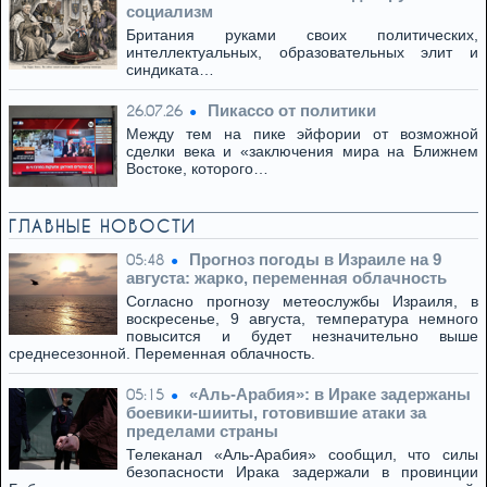
социализм
Британия руками своих политических,
интеллектуальных, образовательных элит и
синдиката…
Пикассо от политики
26.07.26
Между тем на пике эйфории от возможной
сделки века и «заключения мира на Ближнем
Востоке, которого…
ГЛАВНЫЕ НОВОСТИ
Прогноз погоды в Израиле на 9
05:48
августа: жарко, переменная облачность
Согласно прогнозу метеослужбы Израиля, в
воскресенье, 9 августа, температура немного
повысится и будет незначительно выше
среднесезонной. Переменная облачность.
«Аль-Арабия»: в Ираке задержаны
05:15
боевики-шииты, готовившие атаки за
пределами страны
Телеканал «Аль-Арабия» сообщил, что силы
безопасности Ирака задержали в провинции