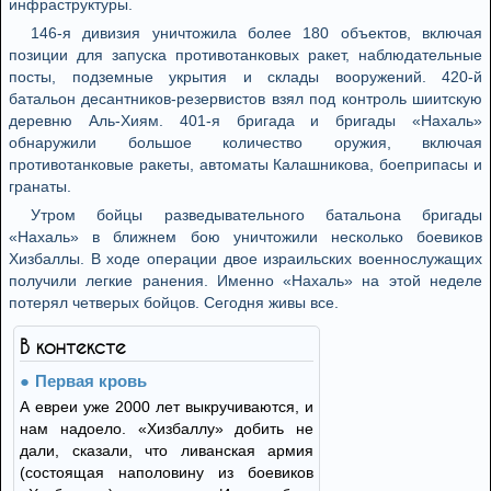
инфраструктуры.
146-я дивизия уничтожила более 180 объектов, включая
позиции для запуска противотанковых ракет, наблюдательные
посты, подземные укрытия и склады вооружений. 420-й
батальон десантников-резервистов взял под контроль шиитскую
деревню Аль-Хиям. 401-я бригада и бригады «Нахаль»
обнаружили большое количество оружия, включая
противотанковые ракеты, автоматы Калашникова, боеприпасы и
гранаты.
Утром бойцы разведывательного батальона бригады
«Нахаль» в ближнем бою уничтожили несколько боевиков
Хизбаллы. В ходе операции двое израильских военнослужащих
получили легкие ранения. Именно «Нахаль» на этой неделе
потерял четверых бойцов. Сегодня живы все.
В контексте
Первая кровь
А евреи уже 2000 лет выкручиваются, и
нам надоело. «Хизбаллу» добить не
дали, сказали, что ливанская армия
(состоящая наполовину из боевиков