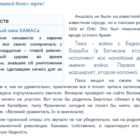
 такой бонус-трек!
Аншлага не было на известно
ксте
известном городе, но и папская р
Urbi et Orbi. Это был тематиче
ый папа ХАМАСа
вроде устного бреве.
ени ненависти к евреям
Тема - война с бедно
 мог смело соперничать с
борьба (в Ватикане эт
надцатым – главой римско-
еской церкви во время
исполняют все нанайские де
фы, знавшим об уничтожении
именно война. Первая 
не сделавшим ничего для их
марширует, вторая колонна
Папа вещал на своем пь
м и, как ни удивительно, практически все я понял: запаса латинск
курса португальского хватило. Вечером проверил на сайте Ватика
 ничего не упустил. Вот если бы родитель Бергольо сбежал в А
ли Калабрии, папу Франческо сегодня не понял бы никто, кр
м. «Великий уравнитель 3» в оригинале).
ыке туринской оперы это звучало не так убедительно, как на родн
манентной революции. Каковая, собственно, и гарантирует его
ную бедность.