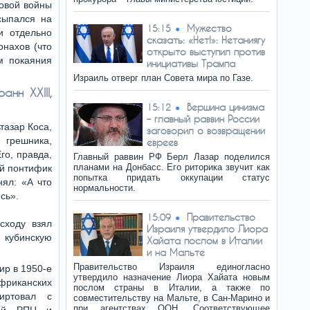
ровой войны
сыпался на
Мужество
15:15
и отдельно
сказать: «Нет!»: Нетаниягу
нахов (что
открыто выступил против
м покаяния
инициативы Трампа
Израиль отверг план Совета мира по Газе.
нн XXIII,
Вершина цинизма
15:12
– главный раввин России
тазар Коса,
заговорил о возвращении
 грешника,
евреев
го, правда,
Главный раввин РФ Берл Лазар поделился
планами на Донбасс. Его риторика звучит как
ый понтифик
попытка придать оккупации статус
нял: «А что
нормальности.
сь».
Правительство
15:09
сходу взял
Израиля утвердило Лиора
 кубинскую
Хайата послом в Италии
и на Мальте
Правительство Израиля единогласно
ир в 1950-е
утвердило назначение Лиора Хайата новым
фриканских
послом страны в Италии, а также по
лиртовал с
совместительству на Мальте, в Сан-Марино и
при агентствах ООН. Соответствующее