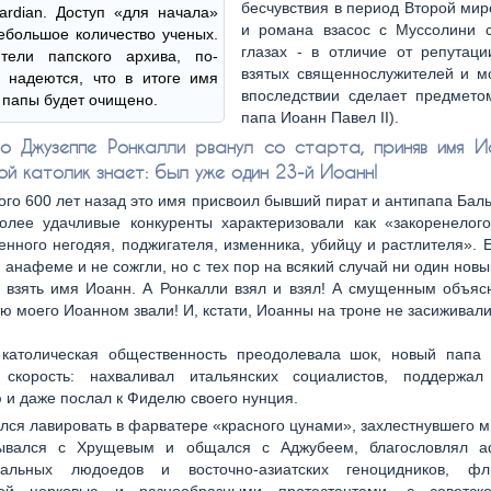
бесчувствия в период Второй ми
rdian. Доступ «для начала»
и романа взасос с Муссолини 
ебольшое количество ученых.
глазах - в отличие от репутаци
ители папского архива, по-
взятых священнослужителей и мо
 надеются, что в итоге имя
впоследствии сделает предмето
 папы будет очищено.
папа Иоанн Павел II).
о Джузеппе Ронкалли рванул со старта, приняв имя Иоа
ой католик знает: был уже один 23-й Иоанн!
ого 600 лет назад это имя присвоил бывший пират и антипапа Баль
более удачливые конкуренты характеризовали как «закоренелого
енного негодяя, поджигателя, изменника, убийцу и растлителя». Е
 анафеме и не сожгли, но с тех пор на всякий случай ни один нов
 взять имя Иоанн. А Ронкалли взял и взял! А смущенным объяс
тю моего Иоанном звали! И, кстати, Иоанны на троне не засиживали
католическая общественность преодолевала шок, новый папа 
 скорость: нахваливал итальянских социалистов, поддержал
и даже послал к Фиделю своего нунция.
лся лавировать в фарватере «красного цунами», захлестнувшего м
ывался с Хрущевым и общался с Аджубеем, благословлял а
иальных людоедов и восточно-азиатских геноцидников, ф