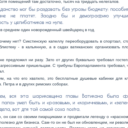
Хотя помещений там достаточно, тысяч на тридцать нелегалов.
данство мог бы раздавать без угрозы бюджету: пособия
ане не платят. Заодно бы и демографию улучш
сть у целибатников на нуле.
, в среднем один новорожденный швейцарец в год.
почему нет? Сикстинскую капеллу переоборудовать в спортзал, с
блиотеку - в кальянную, а в садах ватиканских организовать п
 не предложил ни разу. Зато от других буквально требовал госте
 агрессивным пришельцам. С трибуны Европарламента требовал, 
ал.
м, на что его хватило, это бесплатные душевые кабинки для к
. Петра и в других римских соборах.
ем, вся эта шариковщина главы Ватикана была фа
 папа» умел быть и «розовым», и «коричневым», и «зелен
дела, вот для той самой cosa nostra.
, он сам со своими пиарщиками и продвигали легенду о «красном
полезно для бизнеса. Сам-то он не был ни обновленцем, ни рево