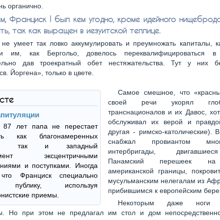
нь органично.
м, Франциск I был кем угодно, кроме идейного нищеброда
ть, так как выращен в иезуитской теплице.
 не умеет так ловко аккумулировать и преумножать капиталы, к
и им, как Бергольо, довелось переквалифицироваться в 
ельно дав троекратный обет нестяжательства. Тут у них б
св. Йоргена», только в цвете.
Самое смешное, что «красн
ксте
своей речи укорял глоба
транснационалов и их Давос, хо
апитуляции
обслуживал их верой и правдо
 87 лет папа не перестает
другая - римско-католические). В
ать как благонамеренных
снабжал провиантом много
ков, так и западный
интербригады, двигавшие
ишмент эксцентричными
Панамский перешеек на
ниями и поступками. Иногда
американской границы, покровит
 что Франциск специально
мусульманским нелегалам из Афр
т публику, используя
прибившимся к европейским бере
нистские приемы.
Некоторым даже ноги
ы. Но при этом не предлагал им стол и дом непосредственн