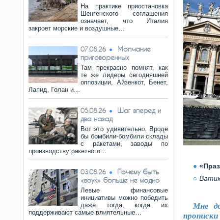
На практике приостановка
Шенгенского соглашения
означает, что Италия
закроет морские и воздушные…
Молчание
07.08.26
приговоренных
Там прекрасно помнят, как
те же лидеры сегодняшней
оппозиции, Айзенкот, Бенет,
Лапид, Голан и…
Шаг вперед и
05.08.26
два назад
Вот это удивительно. Вроде
бы бомбили-бомбили склады
с ракетами, заводы по
производству ракетного…
«Праз
Почему быть
03.08.26
Ватик
«воук» больше не модно
Левые финансовые
инициативы можно победить
даже тогда, когда их
Мне д
поддерживают самые влиятельные…
прописки