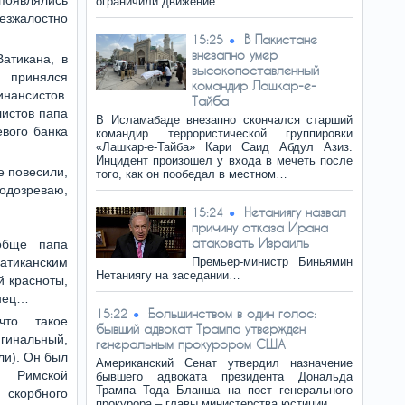
появлялись
ограничили движение…
езжалостно
В Пакистане
15:25
внезапно умер
атикана, в
высокопоставленный
и принялся
командир Лашкар-е-
ансистов.
Тайба
листов папа
В Исламабаде внезапно скончался старший
евого банка
командир террористической группировки
«Лашкар-е-Тайба» Кари Саид Абдул Азиз.
Инцидент произошел у входа в мечеть после
е повесили,
того, как он пообедал в местном…
подозреваю,
Нетаниягу назвал
15:24
причину отказа Ирана
атаковать Израиль
обще папа
атиканским
Премьер-министр Биньямин
Нетаниягу на заседании…
й красноты,
янец…
Большинством в один голос:
15:22
что такое
бывший адвокат Трампа утвержден
гинальный,
генеральным прокурором США
ли). Он был
Американский Сенат утвердил назначение
й Римской
бывшего адвоката президента Дональда
Трампа Тода Бланша на пост генерального
 скорбного
прокурора – главы министерства юстиции.