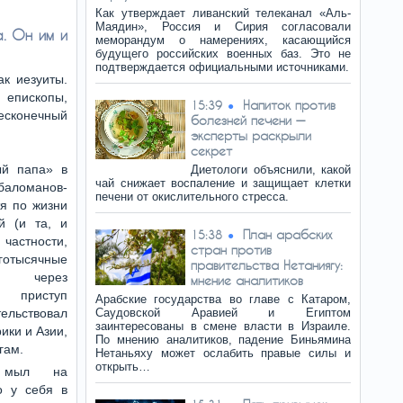
Как утверждает ливанский телеканал «Аль-
Маядин», Россия и Сирия согласовали
. Он им и
меморандум о намерениях, касающийся
будущего российских военных баз. Это не
подтверждается официальными источниками.
ак иезуиты.
епископы,
Напиток против
15:39
есконечный
болезней печени —
эксперты раскрыли
секрет
ый папа» в
Диетологи объяснили, какой
чай снижает воспаление и защищает клетки
ломанов-
печени от окислительного стресса.
тя по жизни
й (и та, и
План арабских
15:38
 частности,
стран против
тысячные
правительства Нетаниягу:
ся через
мнение аналитиков
 приступ
Арабские государства во главе с Катаром,
ельствовал
Саудовской Аравией и Египтом
заинтересованы в смене власти в Израиле.
ики и Азии,
По мнению аналитиков, падение Биньямина
гам.
Нетаньяху может ослабить правые силы и
открыть…
 мыл на
о у себя в