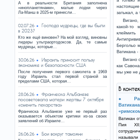
а только 
А в реальности Британия заполнена
настоящие
«инопланетянами», малые лодки через
Ла‑Манш в 2025‑м принесли…
затыкал, а 
Вигано,
Господа мудрецы, где вы были
02.07.26
какой-то 
в 2023?
клеймить
Кто же ещё виновен? На мой взгляд, виновны
Антипривив
лидеры ультраортодоксов. Да, те самые
Бергольо м
мудрецы, которые…
Ватикана - 
Вигано 
Израиль приносит пользу
30.06.26
экономике и безопасности США
как Савона
После получения первого самолета в 1969
мы уже не 
году Израиль стал первой страной за
пределами США, которая…
В конте
Франческа Альбанезе
28.06.26
P
посоветовала матери жертвы 7 октября
«сменить лекарства»
Ватикана
«римском
Франческа Альбанезе уже не первый раз
оказывается объектом критики из-за своих
Ватикан о
заявлений об Израиле…
Пия XII
сотрудни
Бои вокруг таможни
26.06.26
называли