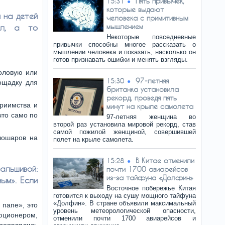
Пять привычек,
15:31
которые выдают
 на детей
человека с примитивным
мышлением
ил, а то
Некоторые повседневные
привычки способны многое рассказать о
мышлении человека и показать, насколько он
готов признавать ошибки и менять взгляды.
толовую или
97-летняя
15:30
лощадку для
британка установила
рекорд, проведя пять
приимства и
минут на крыле самолета
что само по
97-летняя женщина во
второй раз установила мировой рекорд, став
самой пожилой женщиной, совершившей
лошаров на
полет на крыле самолета.
В Китае отменили
15:28
льшивой:
почти 1700 авиарейсов
из-за тайфуна «Долфин»
ым». Если
Восточное побережье Китая
готовится к выходу на сушу мощного тайфуна
«Долфин». В стране объявили максимальный
 папе», это
уровень метеорологической опасности,
люционером,
отменили почти 1700 авиарейсов и