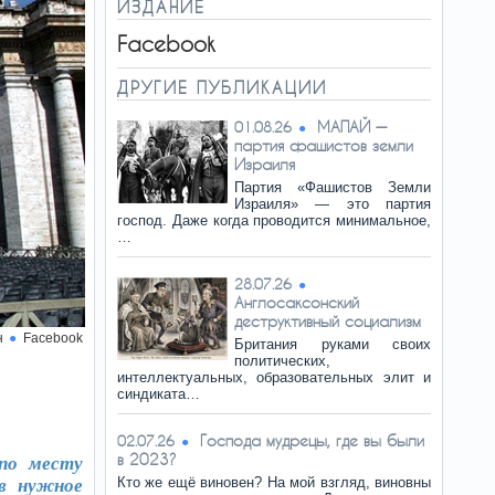
ИЗДАНИЕ
Facebook
ДРУГИЕ ПУБЛИКАЦИИ
МАПАЙ —
01.08.26
партия фашистов земли
Израиля
Партия «Фашистов Земли
Израиля» — это партия
господ. Даже когда проводится минимальное,
…
28.07.26
Англосаксонский
деструктивный социализм
н
Facebook
Британия руками своих
политических,
интеллектуальных, образовательных элит и
синдиката…
Господа мудрецы, где вы были
02.07.26
в 2023?
 по месту
Кто же ещё виновен? На мой взгляд, виновны
 в нужное