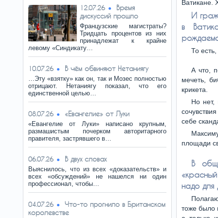
Ватикане. 
Время
12.07.26
И граж
дискуссий прошло
в Ватик
Французские магистраты?
Тридцать процентов из них
рождаемо
принадлежат к крайне
левому «Синдикату…
То есть
В чём обвиняют Нетаниягу
10.07.26
А что, 
…Эту «взятку» как он, так и Мозес полностью
мечеть, би
отрицают. Нетаниягу показал, что его
крикета.
единственной целью…
Но нет,
сочувствия
«Евангелие» от Луки
08.07.26
себе сканд
«Евангелие от Луки» написано крупным,
размашистым почерком авторитарного
Максиму
правителя, застрявшего в…
площади св
В двух словах
06.07.26
В общ
Выяснилось, что из всех «доказательств» и
«красный
всех «обсуждений» не нашелся ни один
профессионал, чтобы…
надо для 
Полагаю
Что-то прогнило в Британском
04.07.26
тоже было 
королевстве