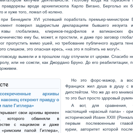
имитатором кипучей деятельности. Поэтому когда на горизонте 
 правдорезы вроде архиепископа Карло Вигано, Бергольо их б
то и хуже того, ломал об колено.
 при Бенедикте XVI успевший поработать премьер-министром В
момент поверил задиристым декларациям бывшего иезуита 
 язвы глобализма, клириков-педофилов и ватиканских фин
очничество ему бы, может, и простили, и даже про заговор глоба
ог пропустить мимо ушей, но требование публичного аудита тен
это слишком, это опасная ересь, «на это я пойтить не могу!».
отовсюду вымели и в прошлом году отлучили от церкви. Спасибо н
ролу, или не сожгли, как Джордано Бруно. До его реабилитации, 
доживем.
Но это форс-мажор, а во
ксте
Франциск жил душа в душу с в
дипстейтом. Что же до его мнимо
ассекреченные архивы
то это был просто здоровый рум
 наконец откроют правду о
 папе Гитлера»
А вот, для сравнения, 
настоящий «красный папа» - ори
ткрывает свои архивы времен
исторический Иоанн XXIII (Ронкал
, которого обвиняли в
первым послевоенным главо
честве с нацизмом и даже
курии, авторитет которой после
 «римским папой Гитлера»,