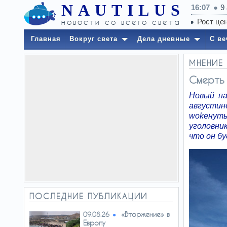
NAUTILUS
16:07
9
новости со всего света
Главная
Вокруг света
Дела дневные
С ве
МНЕНИЕ
Смерть
Новый па
августи
wokeнуты
уголовни
что он бу
ПОСЛЕДНИЕ ПУБЛИКАЦИИ
«Вторжение» в
09.08.26
Европу