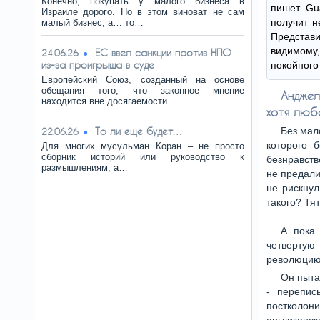
Конечно, покупать у малого бизнеса в
пишет Gua
Израиле дорого. Но в этом виноват не сам
получит н
малый бизнес, а… то…
Представ
видимому,
ЕС ввел санкции против НПО
24.06.26
из-за проигрыша в суде
покойного
Европейский Союз, созданный на основе
обещания того, что законное мнение
Анджел
находится вне досягаемости…
хотя люб
То ли еще будет…
Без мал
22.06.26
которого 
Для многих мусульман Коран – не просто
сборник историй или руководство к
безнравств
размышлениям, а…
не предали
не рискнул
такого? Тя
А пока 
четвертую
революцию 
Он пыта
- перепис
постколон