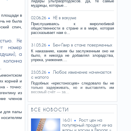
лидеры ультраортодоксов. Да, те самые
мудрецы, которые…
й площади в
НЕ в вакууме
02.06.26
ечь не была
Прислушиваясь к миролюбивой
ский спич,
общественности в стране и в мире, которая
рассказывает нам о…
стью. Не
Бен-Гвир в стане поверженных
31.05.26
от номер
К наказанию, каким бы заслуженным оно ни
душки), а
было, я никогда не добавлял злорадства,
упрека, унижения.…
колонна
…
Любое изменение начинается
23.05.26
емонтском
с малого
их корней и
Подобных «крестоносцев» следовало бы не
на - точно:
только задерживать, но и выставлять им
весомый счёт — за…
ргентину из
оме членов
ВСЕ НОВОСТИ
ом для папы
 носителям
Рост цен на
16:01
популярный продукт из-за
жары и засухи в Европе –