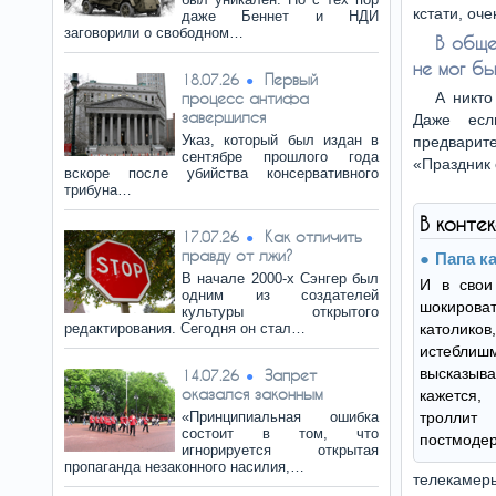
кстати, оче
даже Беннет и НДИ
заговорили о свободном…
В обще
не мог бы
Первый
18.07.26
процесс антифа
А никто
завершился
Даже есл
Указ, который был издан в
предварит
сентябре прошлого года
«Праздник 
вскоре после убийства консервативного
трибуна…
В конте
Как отличить
17.07.26
правду от лжи?
Папа к
В начале 2000-х Сэнгер был
И в свои
одним из создателей
шокиров
культуры открытого
редактирования. Сегодня он стал…
католи
истебл
высказыва
Запрет
14.07.26
оказался законным
кажется,
«Принципиальная ошибка
тролли
состоит в том, что
постмодер
игнорируется открытая
пропаганда незаконного насилия,…
телекамер