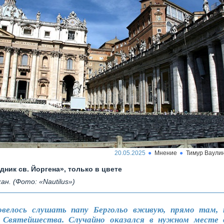
20.05.2025
Мнение
Тимур Ваули
дник св. Йоргена», только в цвете
ан. (Фото: «Nautilus»)
овелось слушать папу Бергольо вживую, прямо там,
 Святейшества. Случайно оказался в нужном месте