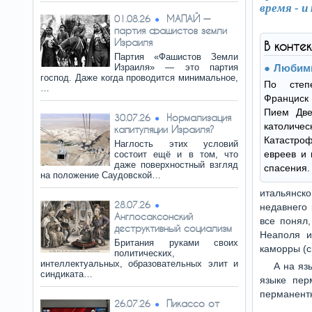
время - и
МАПАЙ —
01.08.26
партия фашистов земли
Израиля
В конте
Партия «Фашистов Земли
Израиля» — это партия
Любим
господ. Даже когда проводится минимальное,
По степ
…
Франциск
Пием Две
Нормализация
30.07.26
католич
капитуляции Израиля?
Катастро
Наглость этих условий
евреев и 
состоит ещё и в том, что
даже поверхностный взгляд
спасения.
на положение Саудовской…
итальянско
28.07.26
недавнего 
Англосаксонский
все понял,
деструктивный социализм
Неаполя и
Британия руками своих
каморры (с
политических,
интеллектуальных, образовательных элит и
А на яз
синдиката…
языке пер
перманент
Пикассо от
26.07.26