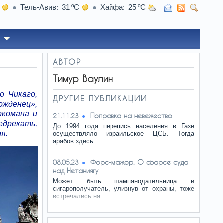
Тель-Авив
31
Хайфа
25
15:58
Нож в спину — в РФ воз
АВТОР
Тимур Ваулин
о Чикаго,
ДРУГИЕ ПУБЛИКАЦИИ
жденец»,
ркомана и
Поправка на невежество
21.11.23
едрекать,
До 1994 года перепись населения в Газе
я.
осуществляло израильское ЦСБ. Тогда
арабов здесь…
Форс-мажор. О фарсе суда
08.05.23
над Нетаниягу
Может быть шампанодательница и
сигарополучатель, улизнув от охраны, тоже
встречались на…