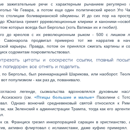
ые зажигательные речи с характерным рычанием регулярно 
ргольо Че Гевара, а потом еще один политический креол Уго Ча
 по столицам боливарианской ойкумены. И до сих пор на простр
 до Юкатана гремят ррреволюционные клирики и каноники-«осво
том которых всегда был Бергольо (хоть Ватикан их и гнобил).
лго до креолов с их революционным рыком - 500 с лишком л
о Савонарола продвигал примерно тот же нарратив в нач
ской карьеры. Правда, потом он принялся сжигать картины и со
иск содомитам покровительствовал.
отрезать цитаты и соскрести ссылки, главный посы
 лапидарен: все отнять и поделить.
, по Бергольо, был реинкарнацией Шарикова, или наоборот. Теол
 вот популизмом - как раз да, пованивало.
согласно легенде, сызмальства вдохновлялся духовным нас
 Ассизского (см.
«Птицы большие и малые»
Пазолини с Тото
овал. Однако вонючий средневековый святой относился к Рим
ак, как Зеленский к администрации Трампа, тогда как его аргенти
ил.
к св. Франциск грезил инкорпорацией сарацин в христианство, 
отив, активно флиртовал с исламистами, даже куфию примерял. 