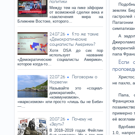
политики
Подобн
Между тем на пике эйфории
земляк Бе
от возможной сделки века и
гастролей
«заключения мира на
Ближнем Востоке, которого…
Патагонии
симпатизан
Кто же такие
24.07.26
А задо
«Демократические
Джиролам
социалисты Америки»?
флорентий
Хотя DSA до сих пор
папа Франц
использует название
«Демократические социалисты Америки»,
Если 
которое когда-то…
проповеди
Поговорим о
22.07.26
Христос
Норвегии
не пахло, а
Называйте это «социал-
демократией»,
Папа, 
«коммунизмом»,
Франциска
«марксизмом» или просто «лишь бы не Биби»
—…
позаимств
примерно т
Почему не
20.07.26
её возглав
«Зеут»?
Вдобаво
В 2018–2019 годах Фейглин
1.0, напр
был уникален. Но с тех пор