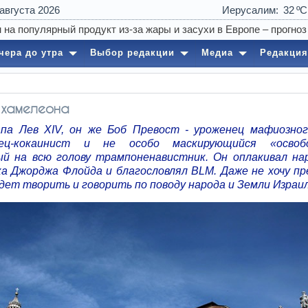
 августа 2026
Иерусалим
32
чера до утра
Выбор редакции
Медиа
Редакция
 хамелеона
па Лев XIV, он же Боб Превост - уроженец мафиозног
нец-кокаинист и не особо маскирующийся «освобо
й на всю голову трампоненавистник. Он оплакивал на
ка Джорджа Флойда и благословлял BLM. Даже не хочу пр
дет творить и говорить по поводу народа и Земли Израил