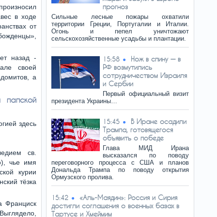
прогноз
произносил
вес в ходе
Сильные лесные пожары охватили
территории Греции, Португалии и Италии.
анствах от
Огонь и пепел уничтожают
божденцы»,
сельскохозяйственные усадьбы и плантации.
ет назад -
Нож в спину — в
15:58
РФ возмутились
але своей
сотрудничеством Израиля
домитов, а
и Сербии
Первый официальный визит
л папской
президента Украины…
В Иране осадили
15:45
огией здесь
Трампа, готовящегося
объявить о победе
Глава МИД Ирана
ледием св.
высказался по поводу
), чье имя
переговорного процесса с США и планов
Дональда Трампа по поводу открытия
ской курии
Ормузского пролива.
нский тёзка
«Аль-Маядин»: Россия и Сирия
15:42
а Франциск
достигли соглашения о военных базах в
Выглядело,
Тартусе и Хмеймим