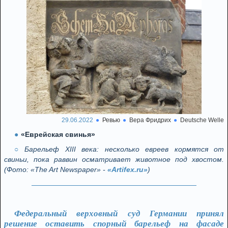
29.06.2022
Ревью
Вера Фридрих
Deutsche Welle
«Еврейская свинья»
Барельеф XIII века: несколько евреев кормятся от
свиньи, пока раввин осматривает животное под хвостом.
(Фото: «The Art Newspaper» -
«Artifex.ru»
)
Федеральный верховный суд Германии принял
решение оставить спорный барельеф на фасаде