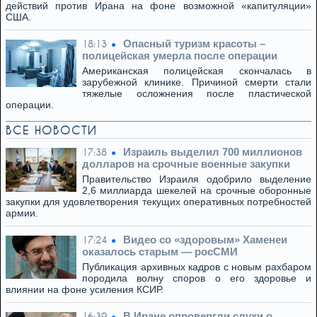
действий против Ирана на фоне возможной «капитуляции»
США.
Опасный туризм красоты –
18:13
полицейская умерла после операции
Американская полицейская скончалась в
зарубежной клинике. Причиной смерти стали
тяжелые осложнения после пластической
операции.
ВСЕ НОВОСТИ
Израиль выделил 700 миллионов
17:38
долларов на срочные военные закупки
Правительство Израиля одобрило выделение
2,6 миллиарда шекелей на срочные оборонные
закупки для удовлетворения текущих оперативных потребностей
армии.
Видео со «здоровым» Хаменеи
17:24
оказалось старым — росСМИ
Публикация архивных кадров с новым рахбаром
породила волну споров о его здоровье и
влиянии на фоне усиления КСИР.
В Иране опровергли слухи о
16:39