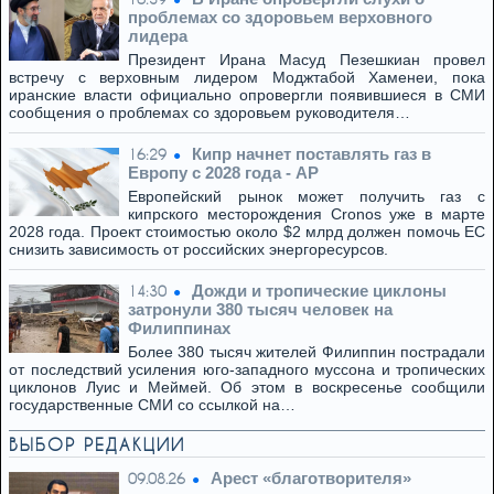
проблемах со здоровьем верховного
лидера
Президент Ирана Масуд Пезешкиан провел
встречу с верховным лидером Моджтабой Хаменеи, пока
иранские власти официально опровергли появившиеся в СМИ
сообщения о проблемах со здоровьем руководителя…
Кипр начнет поставлять газ в
16:29
Европу с 2028 года - AP
Европейский рынок может получить газ с
кипрского месторождения Cronos уже в марте
2028 года. Проект стоимостью около $2 млрд должен помочь ЕС
снизить зависимость от российских энергоресурсов.
Дожди и тропические циклоны
14:30
затронули 380 тысяч человек на
Филиппинах
Более 380 тысяч жителей Филиппин пострадали
от последствий усиления юго-западного муссона и тропических
циклонов Луис и Меймей. Об этом в воскресенье сообщили
государственные СМИ со ссылкой на…
ВЫБОР РЕДАКЦИИ
Арест «благотворителя»
09.08.26