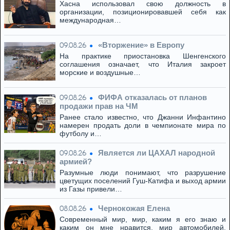
Хасна использовал свою должность в
организации, позиционировавшей себя как
международная…
«Вторжение» в Европу
09.08.26
На практике приостановка Шенгенского
соглашения означает, что Италия закроет
морские и воздушные…
ФИФА отказалась от планов
09.08.26
продажи прав на ЧМ
Ранее стало известно, что Джанни Инфантино
намерен продать доли в чемпионате мира по
футболу и…
Является ли ЦАХАЛ народной
09.08.26
армией?
Разумные люди понимают, что разрушение
цветущих поселений Гуш-Катифа и выход армии
из Газы привели…
Чернокожая Елена
08.08.26
Современный мир, мир, каким я его знаю и
каким он мне нравится, мир автомобилей,