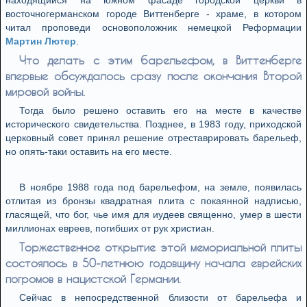
находящийся на южном фасаде городской церкви в
восточногерманском городе Виттенберге - храме, в котором
читал проповеди основоположник немецкой Реформации
Мартин Лютер
.
Что делать с этим барельефом, в Виттенберге
впервые обсуждалось сразу после окончания Второй
мировой войны.
Тогда было решено оставить его на месте в качестве
исторического свидетельства. Позднее, в 1983 году, приходской
церковный совет принял решение отреставрировать барельеф,
но опять-таки оставить на его месте.
В ноябре 1988 года под барельефом, на земле, появилась
отлитая из бронзы квадратная плита с покаянной надписью,
гласящей, что бог, чье имя для иудеев священно, умер в шести
миллионах евреев, погибших от рук христиан.
Торжественное открытие этой мемориальной плиты
состоялось в 50-летнюю годовщину начала еврейских
погромов в нацистской Германии.
Сейчас в непосредственной близости от барельефа и