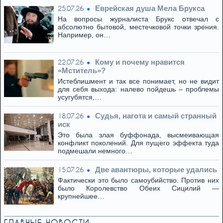
Eвpeйская душа Мела Брукса
25.07.26
На вопросы журналиста Брукс отвечал с
абсолютно бытовой, местечковой точки зрения.
Например, он…
Кому и почему нравится
22.07.26
«Мститель»?
Истеблишмент и так все понимает, но не видит
для себя выхода: налево пойдешь – проблемы
усугубятся,…
Cудья, нагота и самый странный
18.07.26
иск
Это была злая буффонада, высмеивающая
конфликт поколений. Для пущего эффекта туда
подмешали немного…
Две авантюры, которые удались
15.07.26
Фактически это было самоубийство. Против них
было Королевство Обеих Сицилий —
крупнейшее…
ГЛАВНЫЕ НОВОСТИ