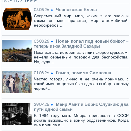
ВСЁ ПО ТЕМЕ
Чернокожая Елена
08.08.26
Современный мир, мир, каким я его знаю и
каким он мне нравится, мир автомобилей,
небоскребов,…
Нолан попал под новый бойкот −
05.08.26
теперь из‑за Западной Сахары
Пока вся эта история выглядит скорее курьезом,
нежели серьезным поводом для беспокойства.
Но, судя…
Гомер, помимо Симпсона
01.08.26
Честно говоря, лично я не очень понимаю, с
какой именно целью был сделан выбор в пользу
черной…
Меир Амит и Борис Слуцкий: два
29.07.26
пути одной семьи
В 1964 году мать Меира приезжала в СССР
искать выживших в войну родственников. Когда
она пришла в…