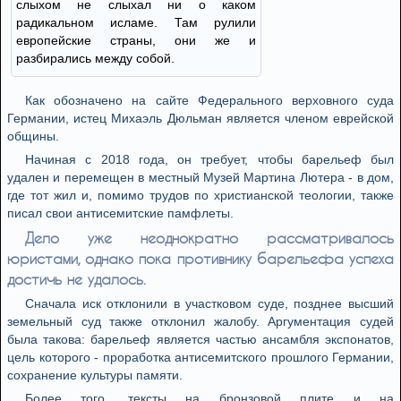
слыхом не слыхал ни о каком
радикальном исламе. Там рулили
европейские страны, они же и
разбирались между собой.
Как обозначено на сайте Федерального верховного суда
Германии, истец Михаэль Дюльман является членом еврейской
общины.
Начиная с 2018 года, он требует, чтобы барельеф был
удален и перемещен в местный Музей Мартина Лютера - в дом,
где тот жил и, помимо трудов по христианской теологии, также
писал свои антисемитские памфлеты.
Дело уже неоднократно рассматривалось
юристами, однако пока противнику барельефа успеха
достичь не удалось.
Сначала иск отклонили в участковом суде, позднее высший
земельный суд также отклонил жалобу. Аргументация судей
была такова: барельеф является частью ансамбля экспонатов,
цель которого - проработка антисемитского прошлого Германии,
сохранение культуры памяти.
Более того, тексты на бронзовой плите и на