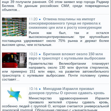
еще 39 получили ранения. Об этом заявил мэр города Радмир
Беляев. По данным российских СМИ, среди поврежденных
объектов…
Отмена пошлины на импорт
11:20
консервированного тунца не привела к
снижению цен или к росту конкуренции
Рынок как был, так и остался
высококонцентрированным: три крупнейших
поставщика удерживают около 75% рынка и держат более
высокие цены, чем остальные.
Британия вложит около 150 млн
10:23
евро в транспорт с нулевыми выбросами
Правительство Великобритании планирует
направить около 130 млн фунтов стерлингов,
или примерно 151 млн евро, на развитие автомобильного
транспорта с нулевыми выбросами. Почти половину суммы
составят…
Минздрав Израиля призвал
10:16
доноров группы O срочно сдавать кровь
Министерство здравоохранения Израиля
призвало жителей страны сдавать кровь,
особенно людей с группой O, которая считается универсальной
донорской группой. Обращение связано с «значительным…