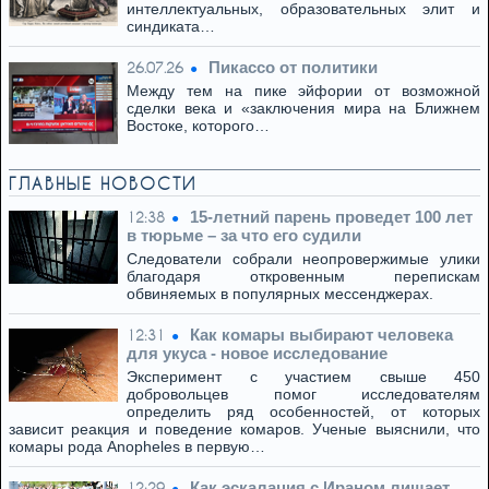
интеллектуальных, образовательных элит и
синдиката…
Пикассо от политики
26.07.26
Между тем на пике эйфории от возможной
сделки века и «заключения мира на Ближнем
Востоке, которого…
ГЛАВНЫЕ НОВОСТИ
15-летний парень проведет 100 лет
12:38
в тюрьме – за что его судили
Следователи собрали неопровержимые улики
благодаря откровенным перепискам
обвиняемых в популярных мессенджерах.
Как комары выбирают человека
12:31
для укуса - новое исследование
Эксперимент с участием свыше 450
добровольцев помог исследователям
определить ряд особенностей, от которых
зависит реакция и поведение комаров. Ученые выяснили, что
комары рода Anopheles в первую…
Как эскалация с Ираном лишает
12:29