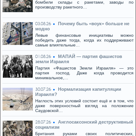
бомбили склады с ракетами, заводы по
производству ракетного…
Почему быть «воук» больше не
03.08.26
модно
Левые финансовые инициативы можно
победить даже тогда, когда их поддерживают
самые влиятельные…
МАПАЙ — партия фашистов
01.08.26
земли Израиля
Партия «Фашистов Земли Израиля» — это
партия господ. Даже когда проводится
минимальное,…
Нормализация капитуляции
30.07.26
Израиля?
Наглость этих условий состоит ещё и в том, что
даже поверхностный взгляд на положение
Саудовской…
Англосаксонский деструктивный
28.07.26
социализм
Британия руками своих политических,