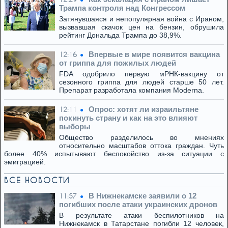
Трампа контроля над Конгрессом
Затянувшаяся и непопулярная война с Ираном,
вызвавшая скачок цен на бензин, обрушила
рейтинг Дональда Трампа до 38,9%.
Впервые в мире появится вакцина
12:16
от гриппа для пожилых людей
FDA одобрило первую мРНК-вакцину от
сезонного гриппа для людей старше 50 лет.
Препарат разработала компания Moderna.
Опрос: хотят ли израильтяне
12:11
покинуть страну и как на это влияют
выборы
Общество разделилось во мнениях
относительно масштабов оттока граждан. Чуть
более 40% испытывают беспокойство из-за ситуации с
эмиграцией.
ВСЕ НОВОСТИ
В Нижнекамске заявили о 12
11:57
погибших после атаки украинских дронов
В результате атаки беспилотников на
Нижнекамск в Татарстане погибли 12 человек,