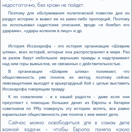
недостаточно, без крови не пойдет.
Поэтому для обслуживания политической повестки дня он
раздул историю и вывел ее из каких-либо пропорций. Поэтому
он использовал садистские описания, вроде «я бомбил его
ударами», «удары коленом в лицо» и др.
История Иссахарофа - это история организации «Шоврим
штика», всех историй, которые она распространяет в мире. Раз
за разом берут небольшое зернышко правды и надстраивают
над ним горы вымыслов, не связанных с действительностью.
В организации «Шоврим штика» понимают, что
общественность уже поняла их метод, поэтому сейчас
левозащитники выходят в арьергардный бой с целью выставить
Иссахарофа говорящим правду.
К их сожалению - и к нашей радости - даже если они
преуспеют с помощью больших денег из Европы и батареи
советников по PRу повернуть эту историю вспять, все равно
израильская общественность уже поняла с кем имеет дело.
Сейчас можно освободиться для в самом деле
важной задачи - чтобы Европа поняла какую