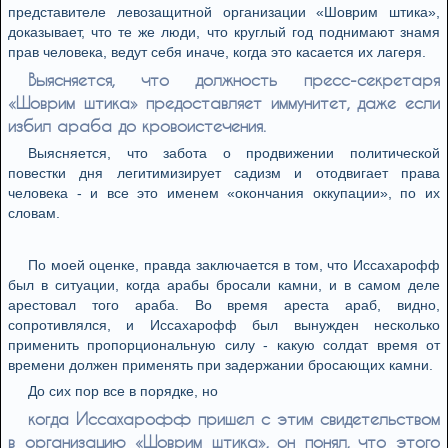
представителе левозащитной организации «Шоврим штика»,
доказывает, что те же люди, что круглый год поднимают знамя
прав человека, ведут себя иначе, когда это касается их лагеря.
Выясняется, что должность пресс-секретаря
«Шоврим штика» предоставляет иммунитет, даже если
избил араба до кровоистечения.
Выясняется, что забота о продвижении политической
повестки дня легитимизирует садизм и отодвигает права
человека - и все это именем «окончания оккупации», по их
словам.
По моей оценке, правда заключается в том, что Иссахарофф
был в ситуации, когда арабы бросали камни, и в самом деле
арестовал того араба. Во время ареста араб, видно,
сопротивлялся, и Иссахарофф был вынужден несколько
применить пропорциональную силу - какую солдат время от
времени должен применять при задержании бросающих камни.
До сих пор все в порядке, но
когда Иссахарофф пришел с этим свидетельством
в организацию «Шоврим штика», он понял, что этого