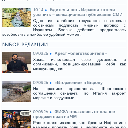
Бдительность Израиля хотели
10:14
усыпить – сенсационная публикация СМИ
Одно из арабских государств советовало
союзникам подписать мирный договор с
Израилем. Боевые действия предлагалось
возобновить в наиболее удобный момент.
ВЫБОР РЕДАКЦИИ
Арест «благотворителя»
09.08.26
Хасна использовал свою должность в
организации, позиционировавшей себя как
международная…
«Вторжение» в Европу
09.08.26
На практике приостановка Шенгенского
соглашения означает, что Италия закроет
морские и воздушные…
ФИФА отказалась от планов
09.08.26
продажи прав на ЧМ
Ранее стало известно, что Джанни Инфантино
намерен продать доли в чемпионате мира по