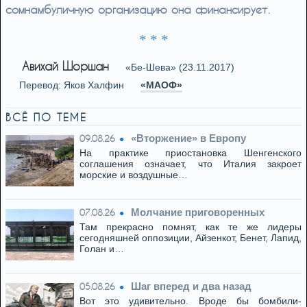
сомнамбуличную организацию она финансирует.
* * *
Авихай Шоршан
«Бе-Шева» (23.11.2017)
Перевод: Яков Халфин
«МАОФ»
ВСЁ ПО ТЕМЕ
«Вторжение» в Европу
09.08.26
На практике приостановка Шенгенского
соглашения означает, что Италия закроет
морские и воздушные…
Молчание приговоренных
07.08.26
Там прекрасно помнят, как те же лидеры
сегодняшней оппозиции, Айзенкот, Бенет, Лапид,
Голан и…
Шаг вперед и два назад
05.08.26
Вот это удивительно. Вроде бы бомбили-