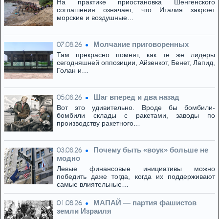
На практике приостановка Шенгенского
соглашения означает, что Италия закроет
морские и воздушные…
Молчание приговоренных
07.08.26
Там прекрасно помнят, как те же лидеры
сегодняшней оппозиции, Айзенкот, Бенет, Лапид,
Голан и…
Шаг вперед и два назад
05.08.26
Вот это удивительно. Вроде бы бомбили-
бомбили склады с ракетами, заводы по
производству ракетного…
Почему быть «воук» больше не
03.08.26
модно
Левые финансовые инициативы можно
победить даже тогда, когда их поддерживают
самые влиятельные…
МАПАЙ — партия фашистов
01.08.26
земли Израиля