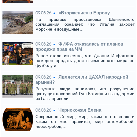
«Вторжение» в Европу
09.08.26
На практике приостановка Шенгенского
соглашения означает, что Италия закроет
морские и воздушные…
ФИФА отказалась от планов
09.08.26
продажи прав на ЧМ
Ранее стало известно, что Джанни Инфантино
намерен продать доли в чемпионате мира по
футболу и…
Является ли ЦАХАЛ народной
09.08.26
армией?
Разумные люди понимают, что разрушение
цветущих поселений Гуш-Катифа и выход армии
из Газы привели…
Чернокожая Елена
08.08.26
Современный мир, мир, каким я его знаю и
каким он мне нравится, мир автомобилей,
небоскребов,…