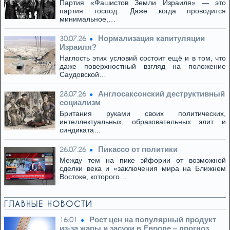
Партия «Фашистов Земли Израиля» — это
партия господ. Даже когда проводится
минимальное,…
Нормализация капитуляции
30.07.26
Израиля?
Наглость этих условий состоит ещё и в том, что
даже поверхностный взгляд на положение
Саудовской…
Англосаксонский деструктивный
28.07.26
социализм
Британия руками своих политических,
интеллектуальных, образовательных элит и
синдиката…
Пикассо от политики
26.07.26
Между тем на пике эйфории от возможной
сделки века и «заключения мира на Ближнем
Востоке, которого…
ГЛАВНЫЕ НОВОСТИ
Рост цен на популярный продукт
16:01
из-за жары и засухи в Европе – прогноз