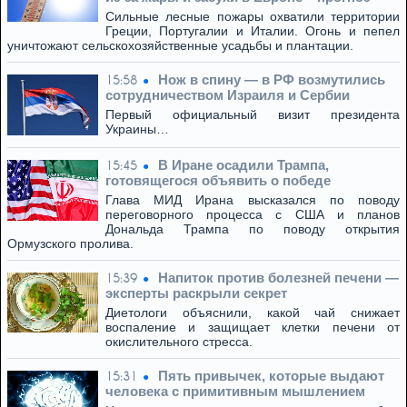
Сильные лесные пожары охватили территории
Греции, Португалии и Италии. Огонь и пепел
уничтожают сельскохозяйственные усадьбы и плантации.
Нож в спину — в РФ возмутились
15:58
сотрудничеством Израиля и Сербии
Первый официальный визит президента
Украины…
В Иране осадили Трампа,
15:45
готовящегося объявить о победе
Глава МИД Ирана высказался по поводу
переговорного процесса с США и планов
Дональда Трампа по поводу открытия
Ормузского пролива.
Напиток против болезней печени —
15:39
эксперты раскрыли секрет
Диетологи объяснили, какой чай снижает
воспаление и защищает клетки печени от
окислительного стресса.
Пять привычек, которые выдают
15:31
человека с примитивным мышлением