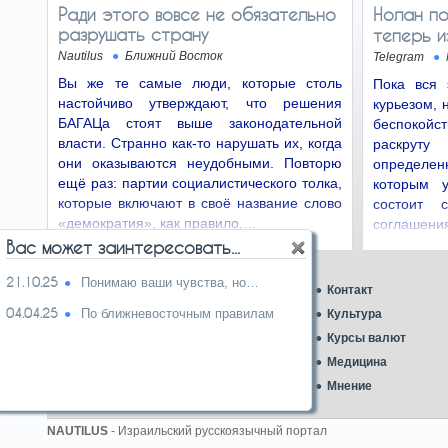
в 2023?
Ради этого вовсе не обязательно
Нолан по
Кто же ещё виновен? На мой взгляд, виновны
разрушать страну
теперь и
лидеры ультраортодоксов. Да, те самые
мудрецы, которые…
Nautilus
Ближний Восток
Telegram
Вы же те самые люди, которые столь
Пока вся 
Израиль приносит пользу
30.06.26
настойчиво утверждают, что решения
курьезом, 
экономике и безопасности США
БАГАЦа стоят выше законодательной
беспокой
После получения первого самолета в 1969
власти. Странно как-то нарушать их, когда
раскруту
году Израиль стал первой страной за
они оказываются неудобными. Повторю
определе
пределами США, которая…
ещё раз: партии социалистического толка,
которым 
которые включают в своё название слово
состоит 
Франческа Альбанезе
28.06.26
«демократия», как правило,…
соглашен
посоветовала матери жертвы 7 октября
«сменить лекарства»
эксплуата
Вас может заинтересовать...
Франческа Альбанезе уже не первый раз
оказывается объектом критики из-за своих
21.10.25
Понимаю ваши чувства, но…
Главная
Контакт
заявлений об Израиле…
04.04.25
По ближневосточным правилам
Аналитика
Культура
Бои вокруг таможни
26.06.26
Ближний Восток
Курсы валют
Конечно, покупать у малого бизнеса в
Газеты
Медицина
Израиле дорого. Но в этом виноват не сам
малый бизнес, а… то…
Карикатура дня
Мнение
ЕС ввел санкции против НПО
24.06.26
NAUTILUS
- Израильский русскоязычный портал
из-за проигрыша в суде