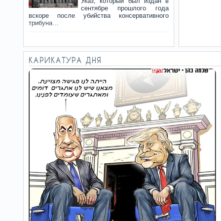
Указ, который был издан в
сентябре прошлого года
вскоре после убийства консервативного
трибуна…
Как отличить
17.07.26
правду от лжи?
КАРИКАТУРА ДНЯ
В начале 2000-х Сэнгер был
одним из создателей
культуры открытого
редактирования. Сегодня он стал…
Запрет
14.07.26
оказался законным
«Принципиальная ошибка
состоит в том, что
игнорируется открытая
пропаганда незаконного насилия,…
Время
12.07.26
дискуссий прошло
Французские магистраты?
Тридцать процентов из них
принадлежат к крайне
левому «Синдикату…