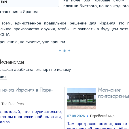
на поле боя, которые смогут 
ятые.
плюшки быстрого, но невыгодног
глашения с Ираном.
 всем, единственное правильное решение для Израиля это 
ельное производство оружия, чтобы не зависеть в будущем хотя
 США.
 решению, на счастье, уже пришли.
* * *
Лиснянская
льская арабистка, эксперт по исламу
am»
 из-за Израиля в Парк-
Молчание
приговоренны
The Free Press
, который, что неудивительно,
07.08.2026
Еврейский мир
плотом прогрессивной политики,
вал за…
Там прекрасно помнят, как те
сегодняшней оппозиции, Айзен