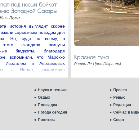
пал под новый бойкот −
з‑за Западной Сахары
Макс Лурье
эта история выглядит скорее
нежели серьезным поводом для
ства. Но, судя по всему, в
 этого скандала вкинуты
нные бюджеты, благодаря
Красная луна
уже вспомнили, что Марокко
с Израилем в Авраамовых
Ришон Ле-Цион (Израиль)
иях, а Нолан, замалчивая
цию…
Наука и техника
Пресса
Отдых
Ревью
Площадка
Редакция
Погода сегодня
Сейчас в мир
Политика
Спорт