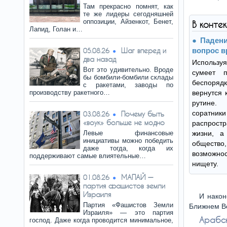
Там прекрасно помнят, как
те же лидеры сегодняшней
оппозиции, Айзенкот, Бенет,
В конте
Лапид, Голан и…
Паден
Шаг вперед и
вопрос в
05.08.26
два назад
Используя
Вот это удивительно. Вроде
сумеет 
бы бомбили-бомбили склады
беспоря
с ракетами, заводы по
производству ракетного…
вернутся 
рутине.
соратн
Почему быть
03.08.26
«воук» больше не модно
распростр
Левые финансовые
жизни, а
инициативы можно победить
обществ
даже тогда, когда их
возможн
поддерживают самые влиятельные…
нищету.
МАПАЙ —
01.08.26
партия фашистов земли
Израиля
И након
Партия «Фашистов Земли
Ближнем Во
Израиля» — это партия
Арабск
господ. Даже когда проводится минимальное,