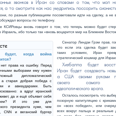
нных звонков в Иран со словами о том, что мол н
я, а то смотрите как нас умудрились поссорить сионист
они, по разным публикациям посоветовали идти на сделку, а не в
 обсуждал вопросы по телефону.
е КСИРовцы вновь говорят о том, что теперь можно будет стер
о Израиль, ибо только так «вновь воцарится мир на Ближнем Восток
Сенатор Линдзи Грэм прав, го
ксте
что если эта сделка будет за
таких условиях, Иран прев
 будет, когда война
стратегический кошмар для Израи
ится?
Хизбалла будет восста
нет права на ошибку. Перед
Иран будет создавать новы
очными выборами ему нужен
ожный дипломатический
а США своими руками п
, а старая добрая победа с
своего самого акт
ми и авиаударами. Быть
идеологического врага.
скованно: а вдруг иранский
Осталось посмотреть что выбе
ивет, да и ещё объявит себя
позорную капитуляцию с криками
телем? И это уже для
он «всех победил», или очере
ского президента хуже, чем
всех вокруг пальца и реальные 
, CNN и веганский бургер