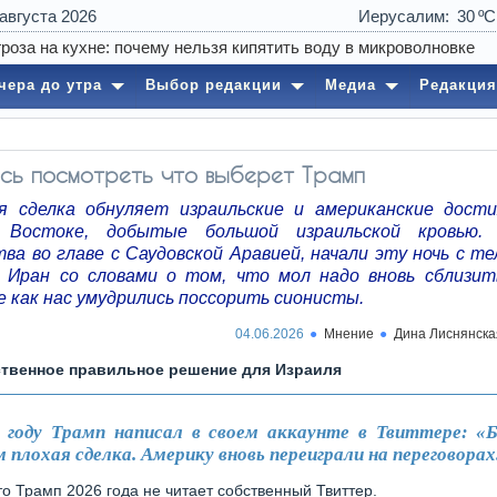
 августа 2026
Иерусалим
30
чера до утра
Выбор редакции
Медиа
Редакция
сь посмотреть что выберет Трамп
 сделка обнуляет израильские и американские дост
 Востоке, добытые большой израильской кровью. 
тва во главе с Саудовской Аравией, начали эту ночь с т
в Иран со словами о том, что мол надо вновь сблизит
 как нас умудрились поссорить сионисты.
04.06.2026
Мнение
Дина Лиснянска
твенное правильное решение для Израиля
 году Трамп написал в своем аккаунте в Твиттере: «Б
 плохая сделка. Америку вновь переиграли на переговорах
то Трамп 2026 года не читает собственный Твиттер.