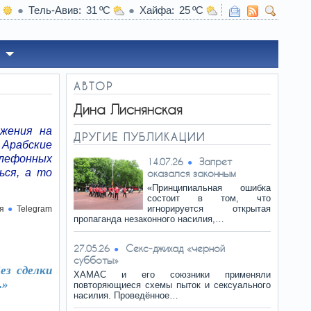
Тель-Авив
31
Хайфа
25
АВТОР
Дина Лиснянская
ижения на
ДРУГИЕ ПУБЛИКАЦИИ
Арабские
елефонных
Запрет
14.07.26
ься, а то
оказался законным
«Принципиальная ошибка
состоит в том, что
игнорируется открытая
я
Telegram
пропаганда незаконного насилия,…
Ceкc-джихад «черной
27.05.26
субботы»
ез сделки
ХАМАС и его союзники применяли
.»
повторяющиеся схемы пыток и сексуального
насилия. Проведённое…