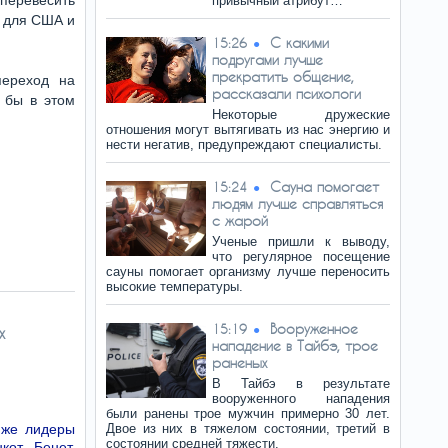
перевесить
привычный атрибут…
о для США и
С какими
15:26
подругами лучше
прекратить общение,
переход на
рассказали психологи
 бы в этом
Некоторые дружеские
отношения могут вытягивать из нас энергию и
нести негатив, предупреждают специалисты.
Сауна помогает
15:24
людям лучше справляться
с жарой
Ученые пришли к выводу,
что регулярное посещение
сауны помогает организму лучше переносить
высокие температуры.
Вооруженное
15:19
х
нападение в Тайбэ, трое
раненых
В Тайбэ в результате
вооруженного нападения
были ранены трое мужчин примерно 30 лет.
 же лидеры
Двое из них в тяжелом состоянии, третий в
состоянии средней тяжести.
кот, Бенет,