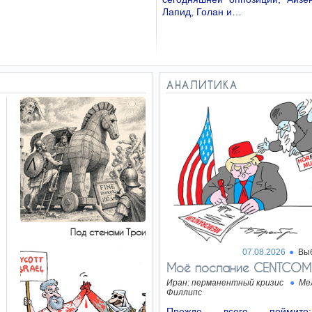
Лапид, Голан и…
АНАЛИТИКА
Под стенами Трои
07.08.2026
Вы
Моё послание CENTCOM
Иран: перманентный кризис
Ме
Филлипс
Прежде всего поймит