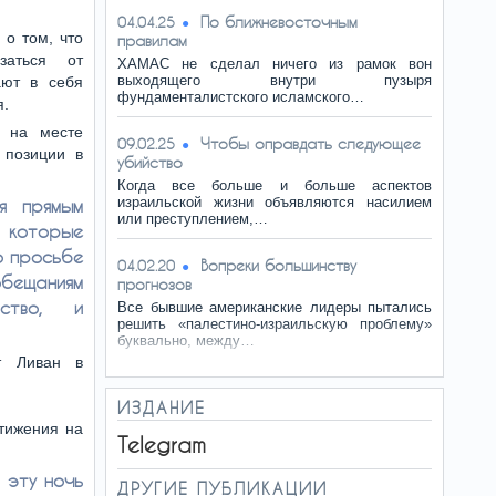
По ближневосточным
04.04.25
 о том, что
правилам
заться от
ХАМАС не сделал ничего из рамок вон
выходящего внутри пузыря
ают в себя
фундаменталистского исламского…
я.
т на месте
Чтобы оправдать следующее
09.02.25
 позиции в
убийство
Когда все больше и больше аспектов
израильской жизни объявляются насилием
ся прямым
или преступлением,…
 которые
о просьбе
Вопреки большинству
04.02.20
бещаниям
прогнозов
ьство, и
Все бывшие американские лидеры пытались
решить «палестино-израильскую проблему»
буквально, между…
т Ливан в
ИЗДАНИЕ
тижения на
Telegram
 эту ночь
ДРУГИЕ ПУБЛИКАЦИИ