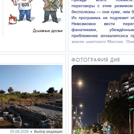
переговоры с этим режимом
бесполезны — они хуже, чем 
Их программа не подлежит о
Невозможно вести пере
фанатиками, убеждённ
Душевные друзья
приближение апокалипсиса п
землю шиитского Мессию. Они
ни при каких…
ФОТОГРАФИЯ ДНЯ
05.08.2026
Выбор редакции