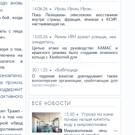
адо вновь
Иран, Иран, Иран…
14.06.26
ы.
Пока Пезешкиан обеспокоен восстанием
 бой, когда
внутри страны, фракция, близкая к КСИР,
настаивающая на…
еть с лица
Режим ИРИ рухнет раньше, чем
13.05.26
е».
ожидалось
Целью атаки на руководство ХАМАС и
воря о том,
иранского режима было создание огненного
ключена на
кольца с Хезболлой для…
ратится в
ля.
«Баблоцид»
30.11.25
новлена.
О падении взносов докладывают также
волонтерские организации, «работающие для
х прокси,
палестинцев» –…
оддержит
ивного
ВСЕ НОВОСТИ
рет Трамп -
Угроза на кухне:
15:30
 о том что
почему нельзя кипятить
дной обвод
воду в микроволновке
достижения
Микроволновая печь —