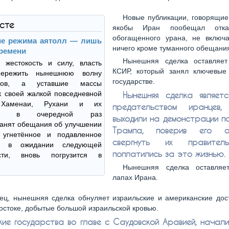
Новые публикации, говорящие
ксте
якобы Иран пообещал отка
обогащенного урана, не включ
ие режима аятолл — лишь
ничего кроме туманного обещани
ремени
Нынешняя сделка оставляе
 жестокость и силу, власть
КСИР, который занял ключевые
пережить нынешнюю волну
государстве.
дков, а уставшие массы
к своей жалкой повседневной
Нынешняя сделка являет
 Хаменаи, Рухани и их
предательством иранцев,
ики в очередной раз
выходили на демонстрации п
анят обещания об улучшении
Трампа, поверив его о
 угнетённое и подавленное
свергнуть их правител
о, в ожидании следующей
поплатились за это жизнью.
ости, вновь погрузится в
Нынешняя сделка оставляе
лапах Ирана.
ец, нынешняя сделка обнуляет израильские и американские дос
стоке, добытые большой израильской кровью.
ие государства во главе с Саудовской Аравией, начали