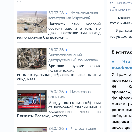
…
с телефо
сблизитьс
Нормализация
30.07.26
Трампу 
капитуляции Израиля?
тот с ними
Наглость этих условий
состоит ещё и в том, что
Ирански
даже поверхностный взгляд
государств
на положение Саудовской…
28.07.26
В конте
Англосаксонский
деструктивный социализм
Что
Британия руками своих
возобнов
политических,
У Трампа 
интеллектуальных, образовательных элит и
синдиката…
промежут
не «сл
Пикассо от
26.07.26
процесс»
политики
фанфара
Между тем на пике эйфории
мягким ри
от возможной сделки века и
режим выж
«заключения мира на
победи
Ближнем Востоке, которого…
американ
инфляция
Кто же такие
24.07.26