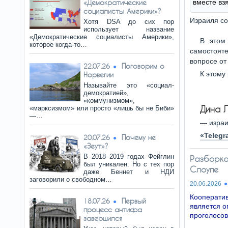
«Демократические
вместе вз
социалисты Америки»?
Израиля со
Хотя DSA до сих пор
использует название
«Демократические социалисты Америки»,
В этом
которое когда-то…
самостоят
вопросе от
Поговорим о
22.07.26
К этому
Норвегии
Называйте это «социал-
демократией»,
«коммунизмом»,
Дина 
«марксизмом» или просто «лишь бы не Биби»
—…
— израи
«Telegr
Почему не
20.07.26
«Зеут»?
В 2018–2019 годах Фейглин
Разборка
был уникален. Но с тех пор
Слоупе
даже Беннет и НДИ
заговорили о свободном…
20.06.2026
Кооператив
Первый
18.07.26
является о
процесс антифа
проголосо
завершился