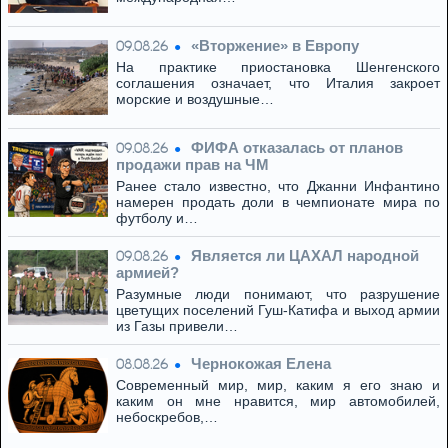
«Вторжение» в Европу
09.08.26
На практике приостановка Шенгенского
соглашения означает, что Италия закроет
морские и воздушные…
ФИФА отказалась от планов
09.08.26
продажи прав на ЧМ
Ранее стало известно, что Джанни Инфантино
намерен продать доли в чемпионате мира по
футболу и…
Является ли ЦАХАЛ народной
09.08.26
армией?
Разумные люди понимают, что разрушение
цветущих поселений Гуш-Катифа и выход армии
из Газы привели…
Чернокожая Елена
08.08.26
Современный мир, мир, каким я его знаю и
каким он мне нравится, мир автомобилей,
небоскребов,…