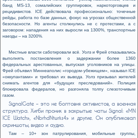
банд MS‑13, сомалийских группировок, наркоторговцев и
рецидивистов. ICE действовала профессионально: точечные
рейды, работа по базе данных, фокус на угрозах общественной
безопасности. Но агенты столкнулись не с протестами, а с
заговором: нападения на них выросли на 1300%, транспортные
наезды – на 3200%.
Местные власти саботировали всё. Уолз и Фрей отказывались
выполнять постановления о задержании более 1360
федеральных арестованных, выпуская уголовников на улицы.
Фрей объявил Миннеаполис «городом‑убежищем», называл ICE
«оккупантами» и требовал их вывода. Уолз призывал жителей
снимать агентов для «будущих преследований». Полиция
блокировала федералов, но разгоняла толпу слезоточивым
газом.
SignalGate – это не болтовня активистов, а военная
структура. Хигби проник в закрытые чаты Signal: «MN
ICE Watch», «NbrhdNtwrks4» и другие. Он опубликовал
скриншоты, видео и аудио.
Там – 10+ зон патрулирования, мобильные группы,