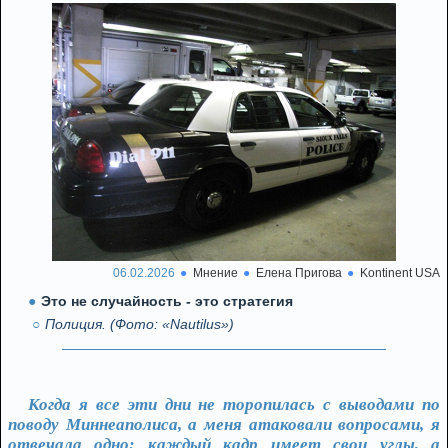
06.02.2026
Мнение
Елена Пригова
Kontinent USA
Это не случайность - это стратегия
Полиция. (Фото: «Nautilus»)
Когда я все эти дни не торопилась с выводами по
поводу Миннеаполиса, а меня атаковали вопросами, я
отвечала одно: каждый кадр имеет свои углы, а