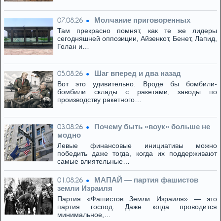
Молчание приговоренных
07.08.26
Там прекрасно помнят, как те же лидеры
сегодняшней оппозиции, Айзенкот, Бенет, Лапид,
Голан и…
Шаг вперед и два назад
05.08.26
Вот это удивительно. Вроде бы бомбили-
бомбили склады с ракетами, заводы по
производству ракетного…
Почему быть «воук» больше не
03.08.26
модно
Левые финансовые инициативы можно
победить даже тогда, когда их поддерживают
самые влиятельные…
МАПАЙ — партия фашистов
01.08.26
земли Израиля
Партия «Фашистов Земли Израиля» — это
партия господ. Даже когда проводится
минимальное,…