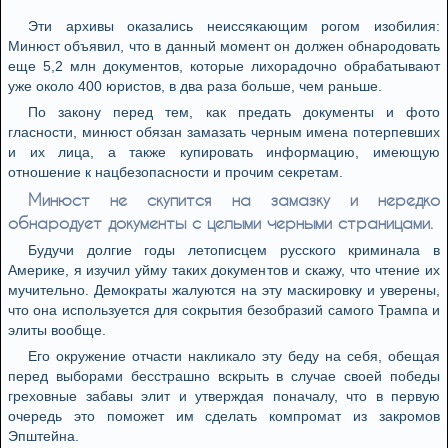
Эти архивы оказались неиссякающим рогом изобилия:
Минюст объявил, что в данный момент он должен обнародовать
еще 5,2 млн документов, которые лихорадочно обрабатывают
уже около 400 юристов, в два раза больше, чем раньше.
По закону перед тем, как предать документы и фото
гласности, минюст обязан замазать черным имена потерпевших
и их лица, а также купировать информацию, имеющую
отношение к нацбезопасности и прочим секретам.
Минюст не скупится на замазку и нередко
обнародует документы с целыми черными страницами.
Будучи долгие годы летописцем русского криминала в
Америке, я изучил уйму таких документов и скажу, что чтение их
мучительно. Демократы жалуются на эту маскировку и уверены,
что она используется для сокрытия безобразий самого Трампа и
элиты вообще.
Его окружение отчасти накликало эту беду на себя, обещая
перед выборами бесстрашно вскрыть в случае своей победы
греховные забавы элит и утверждая поначалу, что в первую
очередь это поможет им сделать компромат из закромов
Эпштейна.