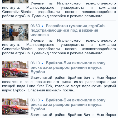
Ученые из Итальянского технологического
института, Манчестерского университета и компании
GenerativeBionics разработали нового человекоподобного
робота ergoCub. Гуманоид способен в режиме реального…
Разработан гуманоид ergoCub,
03:30
подстраивающийся под движения
человека
Ученые из Итальянского технологического
института, Манчестерского университета и компании
GenerativeBionics разработали нового человекоподобного
робота ergoCub. Гуманоид способен в режиме реального…
Брайтон-Бич включили в зону
03:10
риска из-за распространения вируса
Бурбон
Знаменитый район Брайтон-Бич в Нью-Йорке
оказался в зоне повышенного риска из-за распространения
клещей вида Lone Star Tick, которые могут переносить редкий
вирус Бурбон. Опасения возникли после…
Брайтон-Бич включили в зону
03:10
риска из-за распространения вируса
Бурбон
Знаменитый район Брайтон-Бич в Нью-Йорке