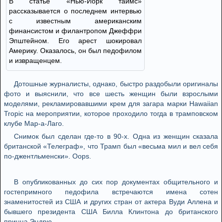
В статье «Нью-Йорк таймс»
рассказывается о последнем интервью
с известным американским
финансистом и филантропом Джеффри
Эпштейном. Его арест шокировал
Америку. Оказалось, он был педофилом
и извращенцем.
Дотошные журналисты, однако, быстро раздобыли оригиналы
фото и выяснили, что все шесть женщин были взрослыми
моделями, рекламировавшими крем для загара марки Hawaiian
Tropic на мероприятии, которое проходило тогда в трамповском
клубе Мар-а-Лаго.
Снимок был сделан где-то в 90-х. Одна из женщин сказала
британской «Телеграф», что Трамп был «весьма мил и вел себя
по-джентльменски». Оops.
В опубликованных до сих пор документах общительного и
гостепримного педофила встречаются имена сотен
знаменитостей из США и других стран от актера Вуди Аллена и
бывшего президента США Билла Клинтона до британского
принца Эндрю.