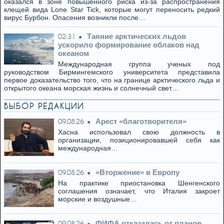
оказался в зоне повышенного риска из-за распространения
клещей вида Lone Star Tick, которые могут переносить редкий
вирус Бурбон. Опасения возникли после…
Таяние арктических льдов
02:31
ускорило формирование облаков над
океаном
Международная группа ученых под
руководством Бирмингемского университета представила
первое доказательство того, что на границе арктического льда и
открытого океана морская жизнь и солнечный свет…
ВЫБОР РЕДАКЦИИ
Арест «благотворителя»
09.08.26
Хасна использовал свою должность в
организации, позиционировавшей себя как
международная…
«Вторжение» в Европу
09.08.26
На практике приостановка Шенгенского
соглашения означает, что Италия закроет
морские и воздушные…
ФИФА отказалась от планов
09.08.26