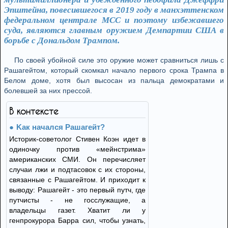
Эпштейна, повесившегося в 2019 году в манхэттенском
федеральном централе MCC и поэтому избежавшего
суда, являются главным оружием Демпартии США в
борьбе с Дональдом Трампом.
По своей убойной силе это оружие может сравниться лишь с
Рашагейтом, который скомкал начало первого срока Трампа в
Белом доме, хотя был высосан из пальца демократами и
болевшей за них прессой.
В контексте
Kак начался Рашагейт?
Историк-советолог Стивен Коэн идет в
одиночку против «мейнстрима»
американских СМИ. Он перечисляет
случаи лжи и подтасовок с их стороны,
связанные с Рашагейтом. И приходит к
выводу: Рашагейт - это первый путч, где
путчисты - не госслужащие, а
владельцы газет. Хватит ли у
генпрокурора Барра сил, чтобы узнать,