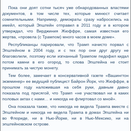
Пока они доят сотни тысяч уже обнародованных властями
документов, в том числе тех, которые минюст считает
сомнительными. Например, демократы сразу набросились на
имейл, который Эпштейн отправил в 2011 году и в котором
утверждал, что Вирджиния Жюффре, самая известная его
жертва, «провела (с Трампом) много часов в моем доме».
Республиканцы парировали, что Трамп начисто порвал с
Эпштейном в 2004 году, и с тех пор они друг другу не
благоволили, поэтому если изгнанный Трампом педофил кидал
потом камни в его огород, то слова Эпштейна не стоит
принимать за чистую монету.
Тем более, замечает в консервативной газете «Вашингтон
экземинер» ее ведущий публицист Байрон Йорк, что Жюффре, в
прошлом году наложившая на себя руки, давным давно
показала под присягой, что Трамп «не участвовал ни в каких
половых актах с нами… и никогда не флиртовал со мной».
Она показала также, что никогда не видела Трампа вместе с
Эпштейном и никогда не видела Трампа в домах Эпштейна ни
во Флориде, ни в Нью-Йорке, ни в Нью-Мексико, ни на
эпштейновском острове.