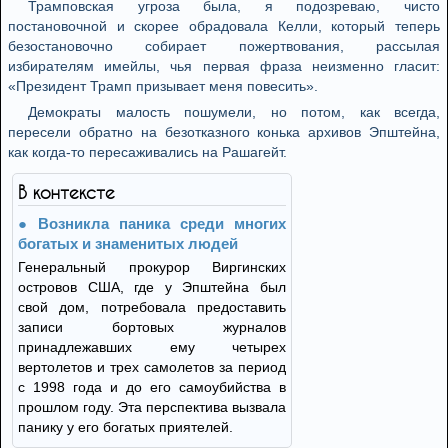
Трамповская угроза была, я подозреваю, чисто
постановочной и скорее обрадовала Келли, который теперь
безостановочно собирает пожертвования, рассылая
избирателям имейлы, чья первая фраза неизменно гласит:
«Президент Трамп призывает меня повесить».
Демократы малость пошумели, но потом, как всегда,
пересели обратно на безотказного конька архивов Эпштейна,
как когда-то пересаживались на Рашагейт.
В контексте
Возникла паника среди многих
богатых и знаменитых людей
Генеральный прокурор Виргинских
островов США, где у Эпштейна был
свой дом, потребовала предоставить
записи бортовых журналов
принадлежавших ему четырех
вертолетов и трех самолетов за период
с 1998 года и до его самоубийства в
прошлом году. Эта перспектива вызвала
панику у его богатых приятелей.