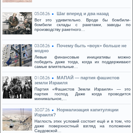
Шаг вперед и два назад
05.08.26
Вот это удивительно. Вроде бы бомбили-
бомбили склады с ракетами, заводы по
производству ракетного…
Почему быть «воук» больше не
03.08.26
модно
Левые финансовые инициативы можно
победить даже тогда, когда их поддерживают
самые влиятельные…
МАПАЙ — партия фашистов
01.08.26
земли Израиля
Партия «Фашистов Земли Израиля» — это
партия господ. Даже когда проводится
минимальное,…
Нормализация капитуляции
30.07.26
Израиля?
Наглость этих условий состоит ещё и в том, что
даже поверхностный взгляд на положение
Саудовской…