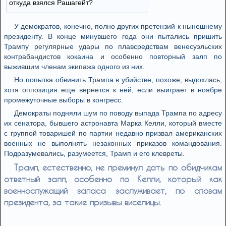
откуда взялся Рашагейт?
У демократов, конечно, полно других претензий к нынешнему
президенту. В конце минувшего года они пытались пришить
Трампу регулярные удары по плавсредствам венесуэльских
контрабандистов кокаина и особенно повторный залп по
выжившим членам экипажа одного из них.
Но попытка обвинить Трампа в убийстве, похоже, выдохлась,
хотя оппозиция еще вернется к ней, если выиграет в ноябре
промежуточные выборы в конгресс.
Демократы подняли шум по поводу выпада Трампа по адресу
их сенатора, бывшего астронавта Марка Келли, который вместе
с группой товаришей по партии недавно призвал американских
военных не выполнять незаконных приказов командования.
Подразумевались, разумеется, Трамп и его клевреты.
Трамп, естественно, не преминул дать по обидчикам
ответный залп, особенно по Келли, который как
военнослужащий запаса заслуживает, по словам
президента, за такие призывы виселицы.