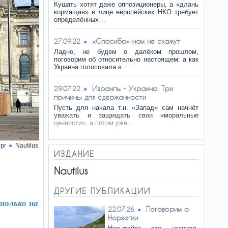
Кушать хотят даже оппозиционеры, а «длань
кормящая» в лице европейских НКО требует
определённых…
«Спасибо» нам не скажут
27.09.22
Ладно, не будем о далёком прошлом,
поговорим об относительно настоящем: а как
Украина голосовала в…
Израиль - Украина. Три
29.07.22
причины для сдержанности
Пусть для начала т.н. «Запад» сам начнёт
уважать и защищать свои «моральные
ценности», а потом уже…
рг
Nautilus
ИЗДАНИЕ
Nautilus
ДРУГИЕ ПУБЛИКАЦИИ
только на
Поговорим о
22.07.26
Норвегии