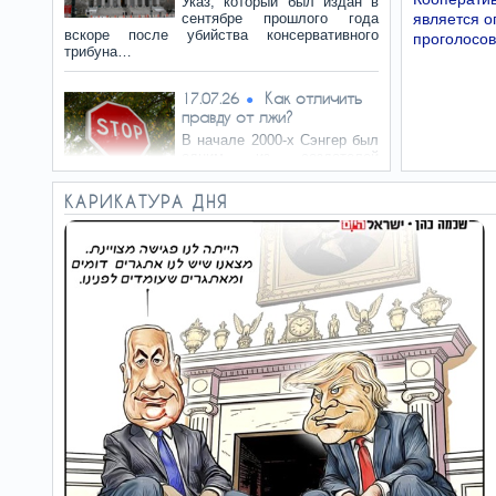
Указ, который был издан в
сентябре прошлого года
является о
вскоре после убийства консервативного
проголосо
трибуна…
Как отличить
17.07.26
правду от лжи?
В начале 2000-х Сэнгер был
одним из создателей
культуры открытого
редактирования. Сегодня он стал…
КАРИКАТУРА ДНЯ
Запрет
14.07.26
оказался законным
«Принципиальная ошибка
состоит в том, что
игнорируется открытая
пропаганда незаконного насилия,…
Время
12.07.26
дискуссий прошло
Французские магистраты?
Тридцать процентов из них
принадлежат к крайне
левому «Синдикату…