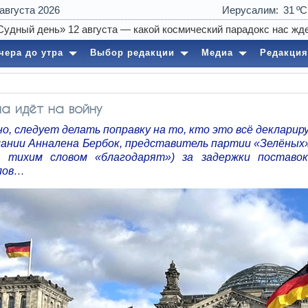
 августа 2026
Иерусалим
31
чера до утра
Выбор редакции
Медиа
Редакция
а идёт на войну
но, следует делать поправку на то, кто это всё декларир
ании Анналена Бербок, представитель партии «Зелёных».
 тихим словом «благодарят») за задержки поставо
лов…