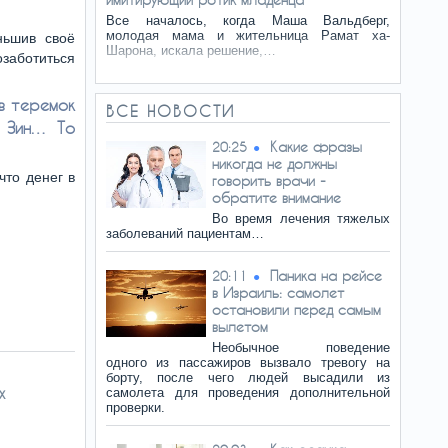
Все началось, когда Маша Вальдберг,
молодая мама и жительница Рамат ха-
ньшив своё
Шарона, искала решение,…
озаботиться
 в теремок
ВСЕ НОВОСТИ
, Зин… То
Какие фразы
20:25
никогда не должны
что денег в
говорить врачи -
обратите внимание
Во время лечения тяжелых
заболеваний пациентам…
Паника на рейсе
20:11
в Израиль: самолет
остановили перед самым
вылетом
Необычное поведение
одного из пассажиров вызвало тревогу на
борту, после чего людей высадили из
х
самолета для проведения дополнительной
проверки.