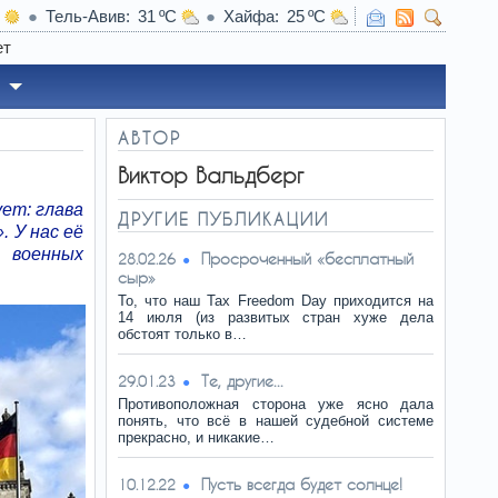
Тель-Авив
31
Хайфа
25
20:25
К
АВТОР
Виктор Вальдберг
ует: глава
ДРУГИЕ ПУБЛИКАЦИИ
 У нас её
к военных
Просроченный «бесплатный
28.02.26
сыр»
То, что наш Tax Freedom Day приходится на
14 июля (из развитых стран хуже дела
обстоят только в…
Те, другие...
29.01.23
Противоположная сторона уже ясно дала
понять, что всё в нашей судебной системе
прекрасно, и никакие…
Пусть всегда будет солнце!
10.12.22