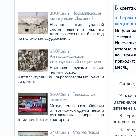
…
В конте
Нормализация
30.07.26
Герман
капитуляции Израиля?
медленн
Наглость этих условий
состоит ещё и в том, что
Инфляци
даже поверхностный взгляд
тележки п
на положение Саудовской…
Населени
которые 
28.07.26
во врем
Англосаксонский
приходитс
деструктивный социализм
месяц.
Британия руками своих
политических,
интеллектуальных, образовательных элит и
синдиката…
Скорее,
Пикассо от
26.07.26
У нас 
политики
материало
Между тем на пике эйфории
жителей Га
от возможной сделки века и
«заключения мира на
В Герма
Ближнем Востоке, которого…
который з
На межд
Кто же такие
24.07.26
где тот - 