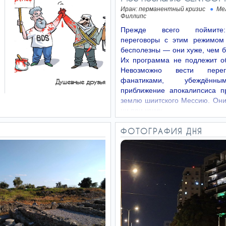
Иран: перманентный кризис
Ме
Филлипс
Прежде всего поймит
переговоры с этим режимом
бесполезны — они хуже, чем 
Их программа не подлежит о
Невозможно вести пере
фанатиками, убеждённ
Душевные друзья
приближение апокалипсиса п
землю шиитского Мессию. Они
ни при каких…
ФОТОГРАФИЯ ДНЯ