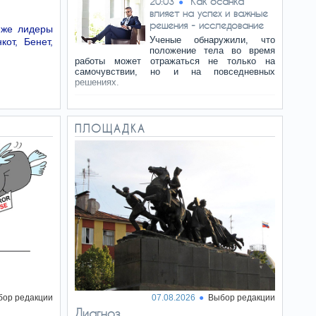
Как осанка
20:03
влияет на успех и важные
решения - исследование
 же лидеры
Ученые обнаружили, что
кот, Бенет,
положение тела во время
работы может отражаться не только на
самочувствии, но и на повседневных
решениях.
Рейс
20:00
авиакомпании Wizz из Рима
ПЛОЩАДКА
в Тель-Авив задержан из-
за угрозы безопасности
По словам пассажиров, уже
после завершения посадки один из
пассажиров захотел покинуть самолет.
Пассажиры утверждают, что они обратили
внимание на странное поведение мужчины
еще во время регистрации.
«Тень Сталина
19:51
над Кремлем»: что ждет
Россию после ухода
Путина
Транзит власти в РФ после
бор редакции
07.08.2026
Выбор редакции
ухода или смерти Путина будет решаться
Диагноз