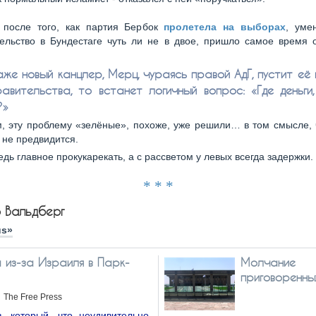
 после того, как партия Бербок
пролетела на выборах
, уме
ельство в Бундестаге чуть ли не в двое, пришло самое время 
аже новый канцлер, Мерц, чураясь правой АдГ, пустит её
равительства, то встанет логичный вопрос: «Где деньги
?»
, эту проблему «зелёные», похоже, уже решили… в том смысле, 
и не предвидится.
едь главное прокукарекать, а с рассветом у левых всегда задержки.
* * *
р Вальдберг
us»
 из-за Израиля в Парк-
Молчание
приговоренны
The Free Press
, который, что неудивительно,