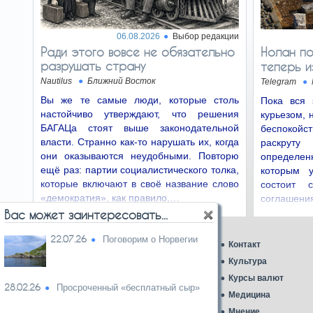
в 2023?
Кто же ещё виновен? На мой взгляд, виновны
лидеры ультраортодоксов. Да, те самые
06.08.2026
Выбор редакции
мудрецы, которые…
Ради этого вовсе не обязательно
Нолан по
разрушать страну
теперь и
Израиль приносит пользу
30.06.26
экономике и безопасности США
Nautilus
Ближний Восток
Telegram
После получения первого самолета в 1969
Вы же те самые люди, которые столь
Пока вся 
году Израиль стал первой страной за
настойчиво утверждают, что решения
курьезом, 
пределами США, которая…
БАГАЦа стоят выше законодательной
беспокой
власти. Странно как-то нарушать их, когда
раскруту
Франческа Альбанезе
28.06.26
они оказываются неудобными. Повторю
определе
посоветовала матери жертвы 7 октября
«сменить лекарства»
ещё раз: партии социалистического толка,
которым 
которые включают в своё название слово
Франческа Альбанезе уже не первый раз
состоит 
оказывается объектом критики из-за своих
«демократия», как правило,…
соглашен
заявлений об Израиле…
эксплуата
Вас может заинтересовать...
Бои вокруг таможни
26.06.26
22.07.26
Поговорим о Норвегии
Главная
Контакт
Конечно, покупать у малого бизнеса в
Израиле дорого. Но в этом виноват не сам
Аналитика
Культура
малый бизнес, а… то…
Ближний Восток
Курсы валют
28.02.26
Просроченный «бесплатный сыр»
Газеты
Медицина
ЕС ввел санкции против НПО
24.06.26
из-за проигрыша в суде
Карикатура дня
Мнение