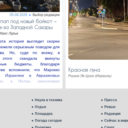
05.08.2026
Выбор редакции
пал под новый бойкот −
з‑за Западной Сахары
Макс Лурье
эта история выглядит скорее
нежели серьезным поводом для
ства. Но, судя по всему, в
 этого скандала вкинуты
нные бюджеты, благодаря
Красная луна
уже вспомнили, что Марокко
с Израилем в Авраамовых
Ришон Ле-Цион (Израиль)
иях, а Нолан, замалчивая
цию…
Наука и техника
Пресса
Отдых
Ревью
Площадка
Редакция
Погода сегодня
Сейчас в мир
Политика
Спорт