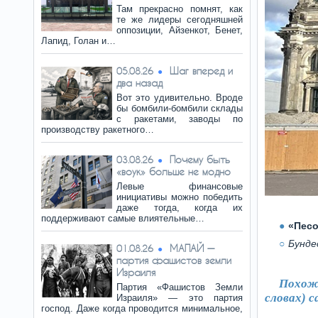
Там прекрасно помнят, как
те же лидеры сегодняшней
оппозиции, Айзенкот, Бенет,
Лапид, Голан и…
Шаг вперед и
05.08.26
два назад
Вот это удивительно. Вроде
бы бомбили-бомбили склады
с ракетами, заводы по
производству ракетного…
Почему быть
03.08.26
«воук» больше не модно
Левые финансовые
инициативы можно победить
даже тогда, когда их
поддерживают самые влиятельные…
«Песо
Бунде
МАПАЙ —
01.08.26
партия фашистов земли
Израиля
Похоже
Партия «Фашистов Земли
словах) 
Израиля» — это партия
господ. Даже когда проводится минимальное,