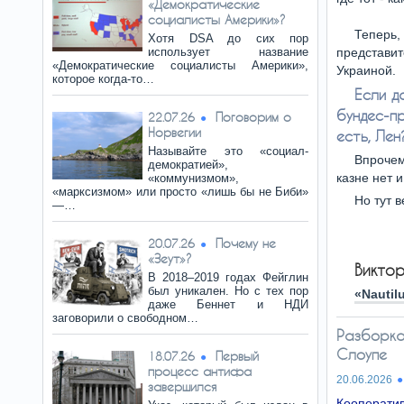
«Демократические
социалисты Америки»?
Теперь,
Хотя DSA до сих пор
использует название
представит
«Демократические социалисты Америки»,
Украиной.
которое когда-то…
Если д
бундес-п
Поговорим о
22.07.26
Норвегии
есть, Лен
Называйте это «социал-
Впрочем
демократией»,
казне нет 
«коммунизмом»,
«марксизмом» или просто «лишь бы не Биби»
Но тут в
—…
Почему не
20.07.26
«Зеут»?
Викто
В 2018–2019 годах Фейглин
был уникален. Но с тех пор
«Nautil
даже Беннет и НДИ
заговорили о свободном…
Разборка
Слоупе
Первый
18.07.26
процесс антифа
20.06.2026
завершился
Кооператив