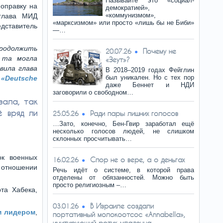
Называйте это «социал-
поправку на
демократией»,
«коммунизмом»,
 глава МИД
«марксизмом» или просто «лишь бы не Биби»
дставитель
—…
продолжить
Почему не
20.07.26
 та могла
«Зеут»?
вила глава
В 2018–2019 годах Фейглин
был уникален. Но с тех пор
.
«Deutsche
даже Беннет и НДИ
заговорили о свободном…
зала, так
ё вряд ли
Ради пары лишних голосов
25.05.26
…Зато, конечно, Бен-Гвир заработал ещё
несколько голосов людей, не слишком
склонных просчитывать…
ок военных
Спор не о вере, а о деньгах
16.02.26
 отношении
Речь идёт о системе, в которой права
отделены от обязанностей. Можно быть
просто религиозным –…
та Хабека,
В Израиле создали
03.01.26
м лидером
,
портативный молокоотсос «Annabella»,
имитирующий ротик младенца