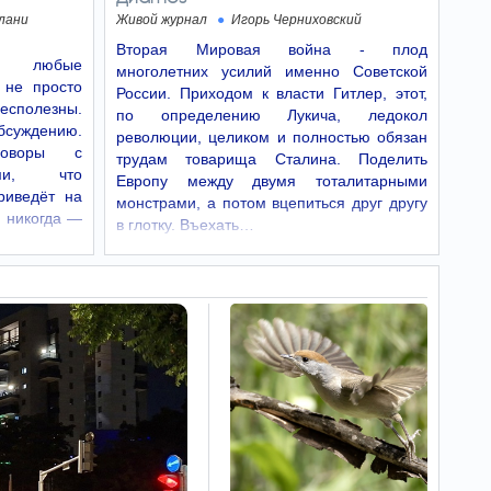
узким кругом инсайдеров - именно так было
после Сталина.
лани
Живой журнал
Игорь Черниховский
Вторая Мировая война - плод
Нехватка одного
е: любые
19:44
многолетних усилий именно Советской
витамина может в пять раз
 не просто
России. Приходом к власти Гитлер, этот,
повысить риск рака
бесполезны.
по определению Лукича, ледокол
Какой витамин нужен
бсуждению.
революции, целиком и полностью обязан
организму, чтобы активно
говоры с
противостоять болезням и почему его
трудам товарища Сталина. Поделить
ыми, что
нехватка грозит тяжелыми последствиями.
Европу между двумя тоталитарными
риведёт на
монстрами, а потом вцепиться друг другу
 никогда —
Битуах Леуми
19:36
в глотку. Въехать…
пересчитает выплаты:
израильтянин получит
крупную доплату
Суд обнаружил разницу между положенной и
фактической суммой выплат, после чего
Битуах Леуми обязали компенсировать
недостающие деньги.
Новый кабинет
19:35
Колумбии провел встречу
с главой МИД Израиля
Сааром
Министр иностранных дел Израиля Гидеон
Саар встретился в колумбийском городе Кали