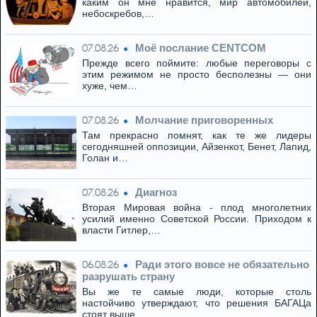
каким он мне нравится, мир автомобилей,
небоскребов,…
Моё послание CENTCOM
07.08.26
Прежде всего поймите: любые переговоры с
этим режимом не просто бесполезны — они
хуже, чем…
Молчание приговоренных
07.08.26
Там прекрасно помнят, как те же лидеры
сегодняшней оппозиции, Айзенкот, Бенет, Лапид,
Голан и…
Диагноз
07.08.26
Вторая Мировая война - плод многолетних
усилий именно Советской России. Приходом к
власти Гитлер,…
Ради этого вовсе не обязательно
06.08.26
разрушать страну
Вы же те самые люди, которые столь
настойчиво утверждают, что решения БАГАЦа
стоят выше…