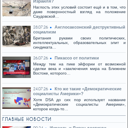
Израиля?
Наглость этих условий состоит ещё и в том, что
даже поверхностный взгляд на положение
Саудовской…
Англосаксонский деструктивный
28.07.26
социализм
Британия руками своих политических,
интеллектуальных, образовательных элит и
синдиката…
Пикассо от политики
26.07.26
Между тем на пике эйфории от возможной
сделки века и «заключения мира на Ближнем
Востоке, которого…
Кто же такие «Демократические
24.07.26
социалисты Америки»?
Хотя DSA до сих пор использует название
«Демократические социалисты Америки»,
которое когда-то…
ГЛАВНЫЕ НОВОСТИ
Израиль и Ливан достигли