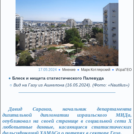
17.05.2024
Мнение
Марк Котлярский
ИсраГЕО
Блеск и нищета статистического Палевуда
Вид на Газу из Ашкелона (16.05.2024). (Фото: «Nautilus»)
Давид Саранга, начальник департамента
дигитальной дипломатии израильского МИДа,
опубликовал на своей странице в социальной сети Х
любопытные данные, касающиеся статистических
фальсификаций ХАМАСа о потерях в секторе Газа.