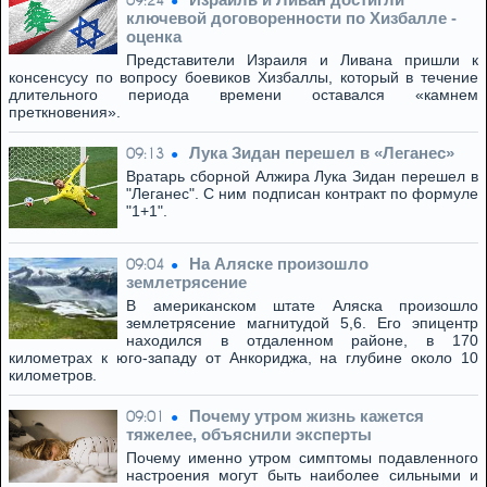
09:24
ключевой договоренности по Хизбалле -
оценка
Представители Израиля и Ливана пришли к
консенсусу по вопросу боевиков Хизбаллы, который в течение
длительного периода времени оставался «камнем
преткновения».
Лука Зидан перешел в «Леганес»
09:13
Вратарь сборной Алжира Лука Зидан перешел в
"Леганес". С ним подписан контракт по формуле
"1+1".
На Аляске произошло
09:04
землетрясение
В американском штате Аляска произошло
землетрясение магнитудой 5,6. Его эпицентр
находился в отдаленном районе, в 170
километрах к юго-западу от Анкориджа, на глубине около 10
километров.
Почему утром жизнь кажется
09:01
тяжелее, объяснили эксперты
Почему именно утром симптомы подавленного
настроения могут быть наиболее сильными и