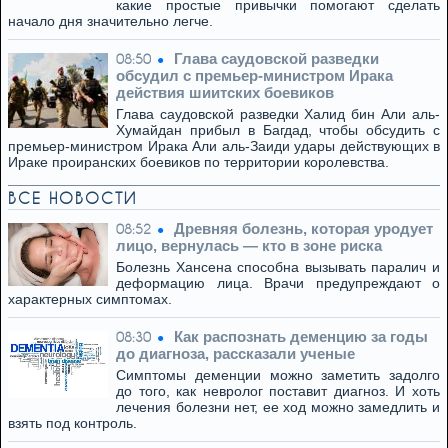
какие простые привычки помогают сделать
начало дня значительно легче.
Глава саудовской разведки
08:50
обсудил с премьер-министром Ирака
действия шиитских боевиков
Глава саудовской разведки Халид бин Али аль-
Хумайдан прибыл в Багдад, чтобы обсудить с
премьер-министром Ирака Али аль-Заиди удары действующих в
Ираке проиранских боевиков по территории королевства.
ВСЕ НОВОСТИ
Древняя болезнь, которая уродует
08:52
лицо, вернулась — кто в зоне риска
Болезнь Хансена способна вызывать паралич и
деформацию лица. Врачи предупреждают о
характерных симптомах.
Как распознать деменцию за годы
08:30
до диагноза, рассказали ученые
Симптомы деменции можно заметить задолго
до того, как невролог поставит диагноз. И хоть
лечения болезни нет, ее ход можно замедлить и
взять под контроль.