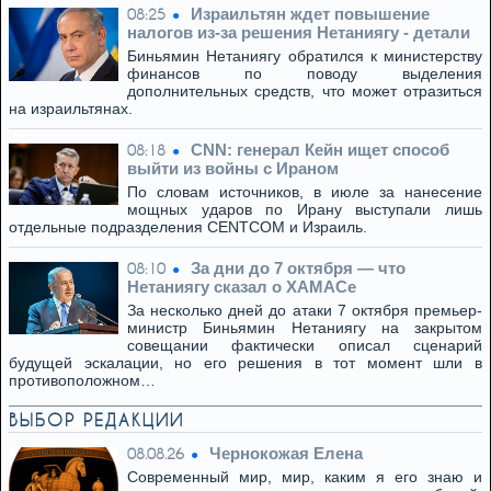
Израильтян ждет повышение
08:25
налогов из-за решения Нетаниягу - детали
Биньямин Нетаниягу обратился к министерству
финансов по поводу выделения
дополнительных средств, что может отразиться
на израильтянах.
CNN: генерал Кейн ищет способ
08:18
выйти из войны с Ираном
По словам источников, в июле за нанесение
мощных ударов по Ирану выступали лишь
отдельные подразделения CENTCOM и Израиль.
За дни до 7 октября — что
08:10
Нетаниягу сказал о ХАМАСе
За несколько дней до атаки 7 октября премьер-
министр Биньямин Нетаниягу на закрытом
совещании фактически описал сценарий
будущей эскалации, но его решения в тот момент шли в
противоположном…
ВЫБОР РЕДАКЦИИ
Чернокожая Елена
08.08.26
Современный мир, мир, каким я его знаю и