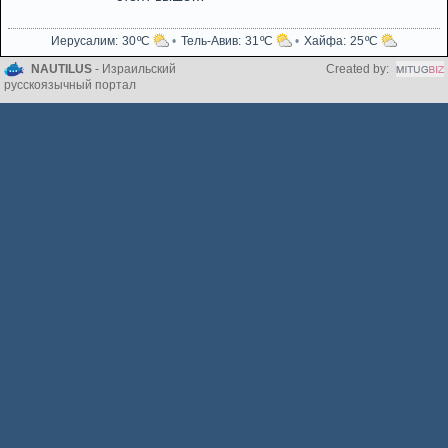
Иерусалим
30
Тель-Авив
31
Хайфа
25
NAUTILUS
- Израильский
Created by:
русскоязычный портал