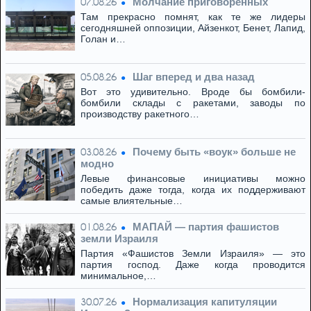
Молчание приговоренных
07.08.26
Там прекрасно помнят, как те же лидеры
сегодняшней оппозиции, Айзенкот, Бенет, Лапид,
Голан и…
Шаг вперед и два назад
05.08.26
Вот это удивительно. Вроде бы бомбили-
бомбили склады с ракетами, заводы по
производству ракетного…
Почему быть «воук» больше не
03.08.26
модно
Левые финансовые инициативы можно
победить даже тогда, когда их поддерживают
самые влиятельные…
МАПАЙ — партия фашистов
01.08.26
земли Израиля
Партия «Фашистов Земли Израиля» — это
партия господ. Даже когда проводится
минимальное,…
Нормализация капитуляции
30.07.26