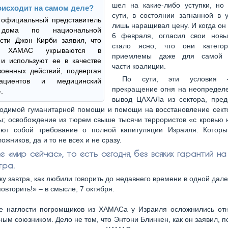
шел на какие-либо уступки, но 
оисходит на самом деле?
сути, в состоянии загнанной в 
 официальный представитель
лишь наращивал цену. И когда он 
 дома по национальной
6 февраля, огласил свои новы
сти Джон Кирби заявил, что
стало ясно, что они категор
ки ХАМАС укрываются в
приемлемы даже для самой 
и используют ее в качестве
части коалиции.
оенных действий, подвергая
По сути, эти условия 
ациентов и медицинский
прекращение огня на неопределе
.
вывод ЦАХАЛа из сектора, пред
ходимой гуманитарной помощи и помощи на восстановление секто
ы; освобождение из тюрем свыше тысячи террористов «с кровью 
яют собой требование о полной капитуляции Израиля. Котор
ожников, да и то не всех и не сразу.
е «мир сейчас», то есть сегодня, без всяких гарантий н
тра.
ку завтра, как любили говорить до недавнего времени в одной дале
овторить!» – в смысле, 7 октября.
е наглости погромщиков из ХАМАСа у Израиля осложнились от
ным союзником. Дело не том, что Энтони Блинкен, как он заявил, 