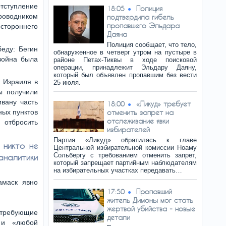
отступление
Полиция
18:05
проводником
подтвердила гибель
пропавшего Эльдара
тороннего
Даяна
Полиция сообщает, что тело,
еду: Бегин
обнаруженное в четверг утром на пустыре в
 война была
районе Петах-Тиквы в ходе поисковой
операции, принадлежит Эльдару Даяну,
который был объявлен пропавшим без вести
 Израиля в
25 июля.
ы получили
вану часть
«Ликуд» требует
18:00
ных пунктов
отменить запрет на
отслеживание явки
 отбросить
избирателей
Партия «Ликуд» обратилась к главе
 никто не
Центральной избирательной комиссии Ноаму
Сольбергу с требованием отменить запрет,
аналитики
который запрещает партийным наблюдателям
на избирательных участках передавать…
амаск явно
Пропавший
17:50
житель Димоны мог стать
жертвой убийства - новые
ребующие
детали
 и «любой