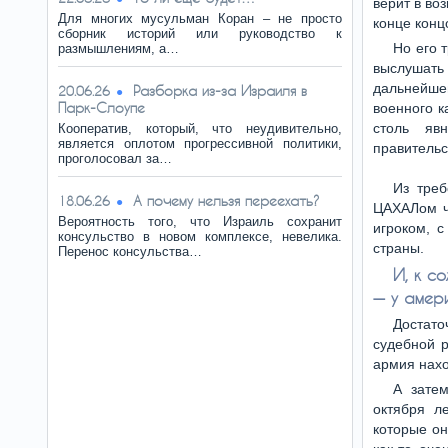
верит в во
Для многих мусульман Коран – не просто
конце конц
сборник историй или руководство к
Но его 
размышлениям, а…
выслушать
дальнейшег
Разборка из-за Израиля в
20.06.26
Парк-Слоупе
военного к
столь яв
Кооператив, который, что неудивительно,
является оплотом прогрессивной политики,
правительс
проголосовал за…
Из треб
А почему нельзя переехать?
18.06.26
ЦАХАЛом чу
Вероятность того, что Израиль сохранит
игроком, с
консульство в новом комплексе, невелика.
страны.
Перенос консульства…
И, к с
— у амер
Достато
судебной р
армия нахо
А затем
октября л
которые о