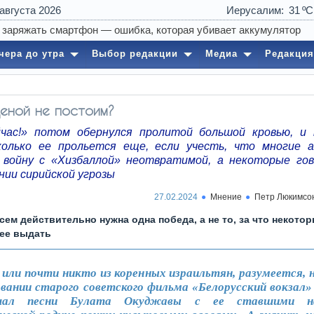
 августа 2026
Иерусалим
31
чера до утра
Выбор редакции
Медиа
Редакция
еной не постоим?
час!» потом обернулся пролитой большой кровью, и
колько ее прольется еще, если учесть, что многие 
войну с «Хизбаллой» неотвратимой, а некоторые го
нии сирийской угрозы
27.02.2024
Мнение
Петр Люкимсо
сем действительно нужна одна победа, а не то, за что некото
ее выдать
или почти никто из коренных израильтян, разумеется, н
вании старого советского фильма «Белорусский вокзал» 
шал песни Булата Окуджавы с ее ставшими н