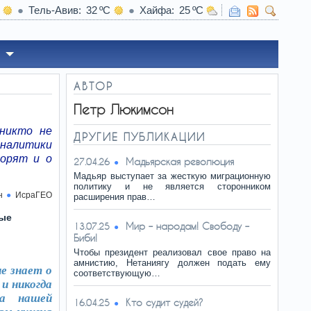
Тель-Авив
32
Хайфа
25
14:22
Беннет закры
АВТОР
Петр Люкимсон
 никто не
ДРУГИЕ ПУБЛИКАЦИИ
аналитики
ворят и о
Мадьярская революция
27.04.26
Мадьяр выступает за жесткую миграционную
политику и не является сторонником
н
ИсраГЕО
расширения прав…
рые
Мир – народам! Свободу –
13.07.25
Биби!
Чтобы президент реализовал свое право на
амнистию, Нетаниягу должен подать ему
е знает о
соответствующую…
и никогда
а нашей
Кто судит судей?
16.04.25