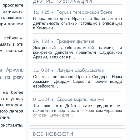
ДРУГИЕ ПУБЛИКАЦИИ
проспекте
активисты
Пауки в тегеранской банке
16.11.25
заложников
В последние дни в Иране все более заметна
деятельность опытных, стоящих в оппозиции
 при полном
к Хаменеи…
сейчас!»,
Праздник двуличия
29.11.24
амять в эти
Экстренный арабо-исламский саммит, и
м, пытался
конкретно действия правителя Саудовской
Аравии, являются и…
ы Ариэль
Иeгудoн разбушевался
30.10.24
в за реку
Он, увы, не одинок. Просто Сандерс, Ноам
Хомский, Джордж Сорос и прочие вожди
еврейского…
в на более
ать угрозу
Скорее мертв, чем жив
01.08.24
ы, которая,
Тот факт, что Дейф свыше тридцати лет
находится в шорт-листе — коротком «красном
вого лагеря
списке» целей для…
ения.
монстранты.
ВСЕ НОВОСТИ