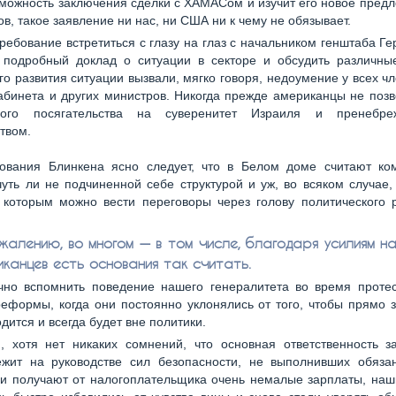
зможность заключения сделки с ХАМАСом и изучит его новое предл
ов, такое заявление ни нас, ни США ни к чему не обязывает.
требование встретиться с глазу на глаз с начальником генштаба Ге
 подробный доклад о ситуации в секторе и обсудить различны
о развития ситуации вызвали, мягко говоря, недоумение у всех чл
абинета и других министров. Никогда прежде американцы не поз
ного посягательства на суверенитет Израиля и пренебре
твом.
ования Блинкена ясно следует, что в Белом доме считают ко
ть ли не подчиненной себе структурой и уж, во всяком случае
 которым можно вести переговоры через голову политического 
ожалению, во многом — в том числе, благодаря усилиям н
иканцев есть основания так считать.
чно вспомнить поведение нашего генералитета во время протес
еформы, когда они постоянно уклонялись от того, чтобы прямо з
дится и всегда будет вне политики.
, хотя нет никаких сомнений, что основная ответственность з
ежит на руководстве сил безопасности, не выполнивших обязан
ни получают от налогоплательщика очень немалые зарплаты, наш