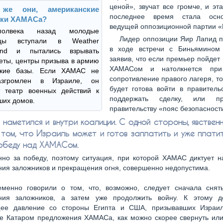
ценой», звучат все громче, и эт
 же они, американские
последнее время стала осн
ики ХАМАСа?
ведущей оппозиционной партии «
полвека назад молодые
Лидер оппозиции Яир Лапид п
нцы вступали в Weather
в ходе встречи с Биньямином 
ound и пытались взрывать
заявив, что если премьер пойдет 
еты, центры призыва в армию
ХАМАСом и натолкнется пр
ские базы. Если ХАМАС не
сопротивление правого лагеря, то
азгромлен в Израиле, он
будет готова войти в правитель
т театр военных действий к
поддержать сделку, или пре
ших домов.
правительству «пояс безопасности
 наметился и внутри коалиции. С одной стороны, явствен
 том, что Израиль может и готов заплатить и уже плати
победу над ХАМАСом.
но за победу, поэтому ситуация, при которой ХАМАС диктует н
ия заложников и прекращения огня, совершенно недопустима.
менно говорили о том, что, возможно, следует сначала снят
ния заложников, а затем уже продолжить войну. К этому д
ее давление со стороны Египта и США, призывавших Израил
е Катаром предложения ХАМАСа, как можно скорее свернуть или