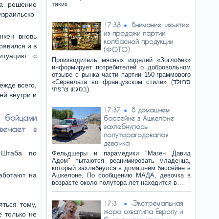
на решение
таких…
зраильско-
Внимание: изъятие
17:38
из продажи партии
нкен вновь
колбасной продукции
оявился и в
(ФОТО)
итуацию с
Производитель мясных изделий «Зоглобек»
информирует потребителей о добровольном
отзыве с рынка части партии 150-граммового
«Сервелата во французском стиле» (סרוולד
ежде всего,
בסגנון צרפתי).
ей внутри и
В домашнем
17:37
и бойцами
бассейне в Ашкелоне
захлебнулась
вечает в
полуторагодовалая
девочка
 Штаба по
Фельдшеры и парамедики "Маген Давид
Адом" пытаются реанимировать младенца,
который захлебнулся в домашнем бассейне в
работают на
Ашкелоне. По сообщению МАДА, девочка в
возрасте около полутора лет находится в…
Экстремальная
17:31
яться тому,
жара охватила Европу и
 только не