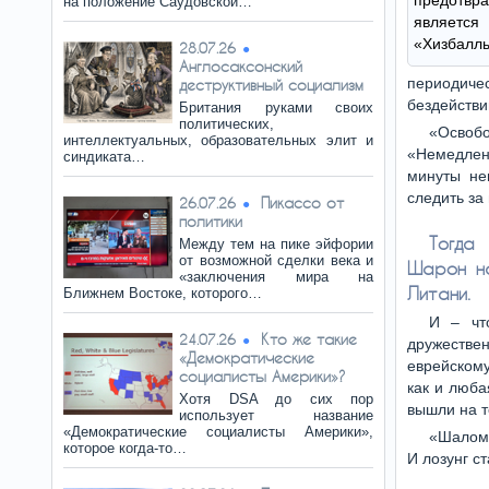
предотвр
на положение Саудовской…
являетс
«Хизбаллы
28.07.26
Англосаксонский
периодичес
деструктивный социализм
бездействи
Британия руками своих
политических,
«Освоб
интеллектуальных, образовательных элит и
«Немедленн
синдиката…
минуты не
следить за
Пикассо от
26.07.26
политики
Тогда
Между тем на пике эйфории
от возможной сделки века и
Шарон на
«заключения мира на
Литани.
Ближнем Востоке, которого…
И – чт
Кто же такие
24.07.26
дружестве
«Демократические
еврейскому
социалисты Америки»?
как и люба
Хотя DSA до сих пор
вышли на т
использует название
«Демократические социалисты Америки»,
«Шалом 
которое когда-то…
И лозунг с