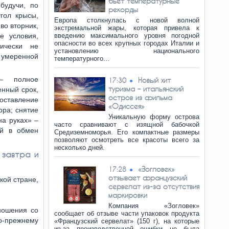
бьет температурные
будучи, по
рекорды
угол крысы,
Европа столкнулась с новой волной
во вторник,
экстремальной жары, которая привела к
е условия,
введению максимального уровня погодной
опасности во всех крупных городах Италии и
ически не
установлению национального
умеренной
температурного…
– полное
Новый хит
17:30
туризма – итальянский
нный срок,
остров из фильма
оставление
«Одиссея»
ра; снятие
Уникальную форму острова
на руках» –
часто сравнивают с изящной бабочкой
ый в обмен
Средиземноморья. Его компактные размеры
позволяют осмотреть все красоты всего за
несколько дней.
а завтра и
«Зогловек»
17:28
отзывает французский
кой стране,
сервелат из-за отсутствия
маркировки
Компания «Зогловек»
ношения со
сообщает об отзыве части упаковок продукта
по-прежнему
«Французский сервелат» (150 г), на которые
из-за производственной ошибки не была