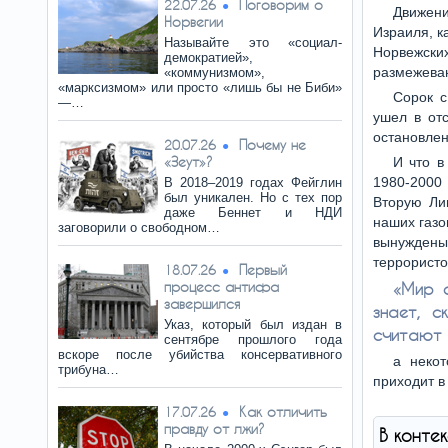
Поговорим о
22.07.26
Движени
Норвегии
Израиля, к
Называйте это «социал-
Норвежск
демократией»,
размежеван
«коммунизмом»,
«марксизмом» или просто «лишь бы не Биби»
Сорок 
—…
ушел в отс
остановлен
Почему не
20.07.26
«Зеут»?
И что в
1980-2000
В 2018–2019 годах Фейглин
был уникален. Но с тех пор
Вторую Ли
даже Беннет и НДИ
наших газо
заговорили о свободном…
вынуждены
террористо
Первый
18.07.26
процесс антифа
«Мир с
завершился
знает, с
Указ, который был издан в
считают 
сентябре прошлого года
вскоре после убийства консервативного
а некот
трибуна…
приходит в
Как отличить
17.07.26
правду от лжи?
В конте