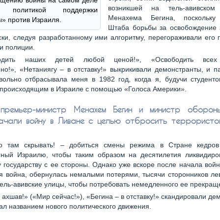
ащению войны на самом деле
возникшей на тель-авивском 
я политикой поддержки
Менахема Бегина, поскольку 
» против Израиля.
Штаба борьбы за освобождение 
ки, следуя разработанному ими алгоритму, перегораживали его
и полиции.
одить наших детей любой ценой!», «Освободить всех 
о!», «Нетаниягу – в отставку!» выкрикивали демонстранты, и п
вольно отбрасывала меня в 1982 год, когда я, будучи студенто
 происходящим в Израиле с помощью «Голоса Америки».
 премьер-министр Менахем Бегин и министр оборон
чали войну в Ливане с целью отбросить террористо
о там скрывать! – добиться смены режима в Стране кедро
нный Израилю, чтобы таким образом на десятилетия ликвидиров
 государству с ее стороны. Однако уже вскоре после начала войн
я война, обернулась немалыми потерями, тысячи сторонников ле
ель-авивские улицы, чтобы потребовать немедленного ее прекращ
ахшав!» («Мир сейчас!»), «Бегина – в отставку!» скандировали де
тал названием нового политического движения.