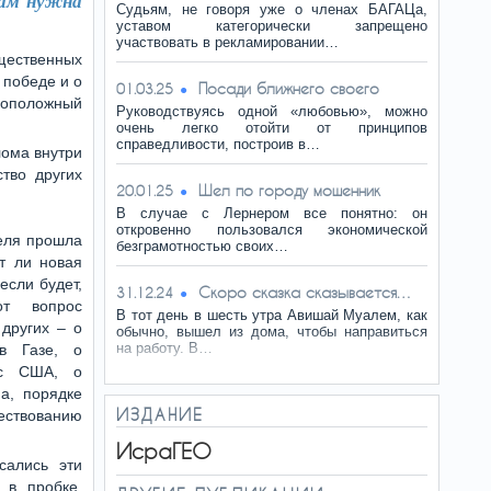
нам нужна
Судьям, не говоря уже о членах БАГАЦа,
уставом категорически запрещено
участвовать в рекламировании…
бщественных
 победе и о
Посади ближнего своего
01.03.25
воположный
Руководствуясь одной «любовью», можно
очень легко отойти от принципов
справедливости, построив в…
лома внутри
тво других
Шел по городу мошенник
20.01.25
В случае с Лернером все понятно: он
откровенно пользовался экономической
еля прошла
безграмотностью своих…
т ли новая
если будет,
Скоро сказка сказывается…
31.12.24
от вопрос
В тот день в шесть утра Авишай Муалем, как
других – о
обычно, вышел из дома, чтобы направиться
на работу. В…
в Газе, о
 с США, о
а, порядке
ИЗДАНИЕ
ствованию
.
ИсраГЕО
сались эти
 в пробке,