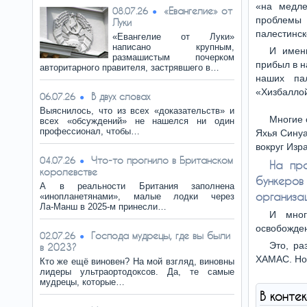
«на медле
«Евангелие» от
08.07.26
проблемы 
Луки
палестинск
«Евангелие от Луки»
написано крупным,
И имен
размашистым почерком
прибыл в н
авторитарного правителя, застрявшего в…
наших па
«Хизбалло
В двух словах
06.07.26
Выяснилось, что из всех «доказательств» и
Многие 
всех «обсуждений» не нашелся ни один
профессионал, чтобы…
Яхья Синуа
вокруг Изр
Что-то прогнило в Британском
04.07.26
На про
королевстве
бункеро
А в реальности Британия заполнена
организа
«инопланетянами», малые лодки через
Ла‑Манш в 2025‑м принесли…
И мног
освобожден
Господа мудрецы, где вы были
02.07.26
Это, ра
в 2023?
ХАМАС. Но,
Кто же ещё виновен? На мой взгляд, виновны
лидеры ультраортодоксов. Да, те самые
мудрецы, которые…
В конте