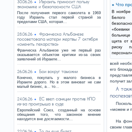
Израиль приносит пользу
30.06.26
Что пр
экономике и безопасности США
В ноябре
После получения первого самолета в 1969
году Израиль стал первой страной за
Белого
пределами США, которая…
безопасно
«боеви
Франческа Альбанезе
28.06.26
больнице 
посоветовала матери жертвы 7 октября
щита от в
«сменить лекарства»
риску п
Франческа Альбанезе уже не первый раз
персонал»
оказывается объектом критики из-за своих
заявлений об Израиле…
всей необ
его блокад
Бои вокруг таможни
26.06.26
представл
Конечно, покупать у малого бизнеса в
получит зал
Израиле дорого. Но в этом виноват не сам
малый бизнес, а… то…
А такж
послезав
ЕС ввел санкции против НПО
24.06.26
Посколь
из-за проигрыша в суде
«можем и п
Европейский Союз, созданный на основе
обещания того, что законное мнение
находится вне досягаемости…
На фон
своим глав
То ли еще будет…
22.06.26