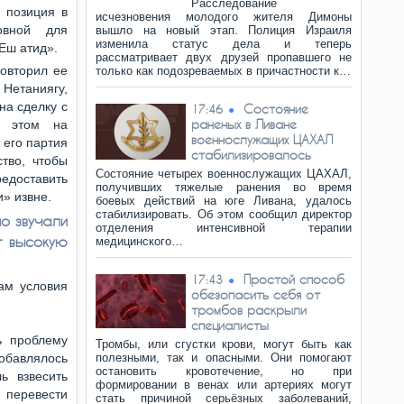
Расследование
а позиция в
исчезновения молодого жителя Димоны
овной для
вышло на новый этап. Полиция Израиля
изменила статус дела и теперь
Еш атид».
рассматривает двух друзей пропавшего не
овторил ее
только как подозреваемых в причастности к…
Нетаниягу,
на сделку с
Состояние
17:46
раненых в Ливане
и этом на
военнослужащих ЦАХАЛ
 его партия
стабилизировалось
ство, чтобы
Состояние четырех военнослужащих ЦАХАЛ,
доставить
получивших тяжелые ранения во время
» извне.
боевых действий на юге Ливана, удалось
стабилизировать. Об этом сообщил директор
но звучали
отделения интенсивной терапии
т высокую
медицинского…
Простой способ
17:43
ам условия
обезопасить себя от
тромбов раскрыли
специалисты
ь проблему
Тромбы, или сгустки крови, могут быть как
обавлялось
полезными, так и опасными. Они помогают
остановить кровотечение, но при
ь взвесить
формировании в венах или артериях могут
 перевести
стать причиной серьёзных заболеваний,