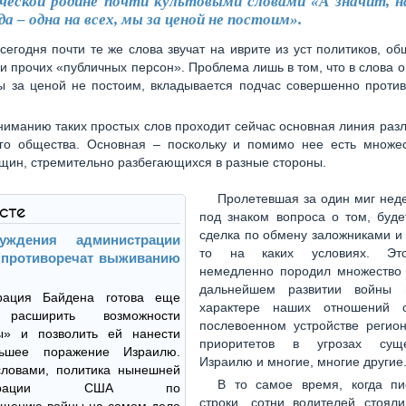
ческой родине почти культовыми словами «А значит, 
да – одна на всех, мы за ценой не постоим».
сегодня почти те же слова звучат на иврите из уст политиков, о
 и прочих «публичных персон». Проблема лишь в том, что в слова о
мы за ценой не постоим, вкладывается подчас совершенно проти
ниманию таких простых слов проходит сейчас основная линия раз
ого общества. Основная – поскольку и помимо нее есть множес
щин, стремительно разбегающихся в разные стороны.
Пролетевшая за один миг нед
ксте
под знаком вопроса о том, буде
сделка по обмену заложниками и 
луждения администрации
то на каких условиях. Эт
 противоречат выживанию
немедленно породил множество 
дальнейшем развитии войны 
рация Байдена готова еще
характере наших отношений
расширить возможности
послевоенном устройстве регион
ы» и позволить ей нанести
приоритетов в угрозах суще
ьшее поражение Израилю.
Израилю и многие, многие другие
словами, политика нынешней
В то самое время, когда пи
истрации США по
строки, сотни водителей стояли