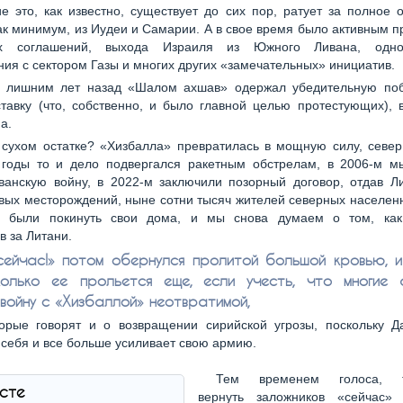
е это, как известно, существует до сих пор, ратует за полное 
ак минимум, из Иудеи и Самарии. А в свое время было активным 
их соглашений, выхода Израиля из Южного Ливана, однос
ия с сектором Газы и многих других «замечательных» инициатив.
с лишним лет назад «Шалом ахшав» одержал убедительную поб
тавку (что, собственно, и было главной целью протестующих),
а.
 сухом остатке? «Хизбалла» превратилась в мощную силу, север
 годы то и дело подвергался ракетным обстрелам, в 2006-м м
ванскую войну, в 2022-м заключили позорный договор, отдав Ли
вых месторождений, ныне сотни тысяч жителей северных населен
 были покинуть свои дома, и мы снова думаем о том, как
в за Литани.
ейчас!» потом обернулся пролитой большой кровью, и
колько ее прольется еще, если учесть, что многие 
войну с «Хизбаллой» неотвратимой,
орые говорят и о возвращении сирийской угрозы, поскольку Д
 себя и все больше усиливает свою армию.
Тем временем голоса, т
ксте
вернуть заложников «сейчас»