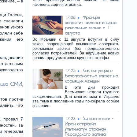
ожение, – в
наклеена задняя этикетка.
рци Галеви,
Франция
17:28
е сценарии
запретит нежелательные
енов узкого
рекламные звонки с 11
августа
воляли себе
жения его
Во Франции с 11 августа вступит в силу
закон, запрещающий компаниям совершать
рекламные звонки без предварительного
согласия потребителей. За нарушение новых
мандование
правил предусмотрены крупные штрафы.
, отдельным
руководства
Как ситуация с
17:25
безопасностью влияет на
кормящих женщин
аших СМИ,
В эти дни проходит
Всемирная неделя грудного
вскармливания. Для многих мам в Израиле
тов против
эта тема в последние годы приобрела особое
аявить, что
значение.
Вы заплатите -
17:23
а провал 7
Иран отправил
ностей, за
ультиматум странам
и генералы
Персидского залива