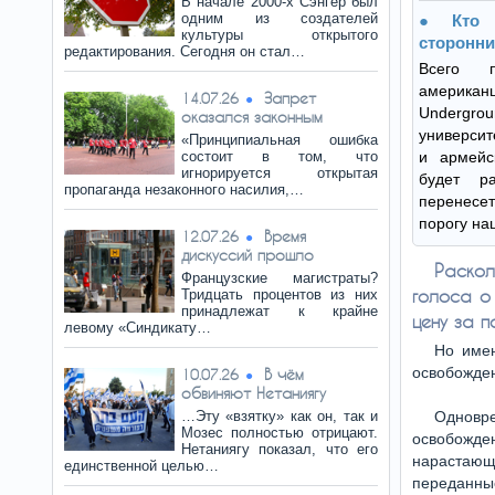
В начале 2000-х Сэнгер был
одним из создателей
Кто
культуры открытого
сторонн
редактирования. Сегодня он стал…
Всего 
америка
Запрет
14.07.26
Undergr
оказался законным
университ
«Принципиальная ошибка
состоит в том, что
и армей
игнорируется открытая
будет р
пропаганда незаконного насилия,…
перенесе
порогу на
Время
12.07.26
дискуссий прошло
Раскол
Французские магистраты?
голоса о
Тридцать процентов из них
принадлежат к крайне
цену за 
левому «Синдикату…
Но имен
освобожден
В чём
10.07.26
обвиняют Нетаниягу
…Эту «взятку» как он, так и
Одновре
Мозес полностью отрицают.
освобожде
Нетаниягу показал, что его
нарастающ
единственной целью…
переданны