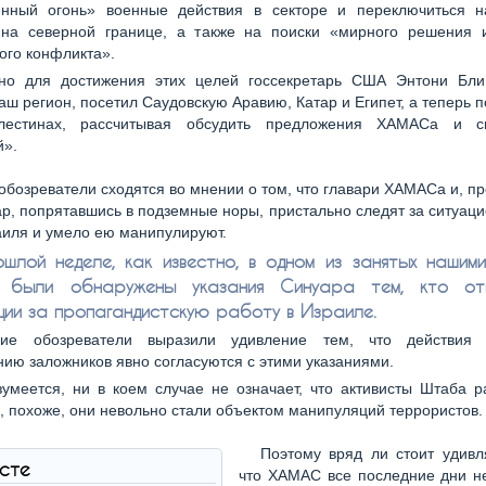
нный огонь» военные действия в секторе и переключиться 
на северной границе, а также на поиски «мирного решения и
ого конфликта».
но для достижения этих целей госсекретарь США Энтони Бли
аш регион, посетил Саудовскую Аравию, Катар и Египет, а теперь п
лестинах, рассчитывая обсудить предложения ХАМАСа и с
й».
обозреватели сходятся во мнении о том, что главари ХАМАСа и, пр
р, попрятавшись в подземные норы, пристально следят за ситуаци
аиля и умело ею манипулируют.
шлой неделе, как известно, в одном из занятых нашим
в были обнаружены указания Синуара тем, кто от
ции за пропагандистскую работу в Израиле.
ие обозреватели выразили удивление тем, что действия
ию заложников явно согласуются с этими указаниями.
зумеется, ни в коем случае не означает, что активисты Штаба 
 похоже, они невольно стали объектом манипуляций террористов.
Поэтому вряд ли стоит удивл
ксте
что ХАМАС все последние дни не