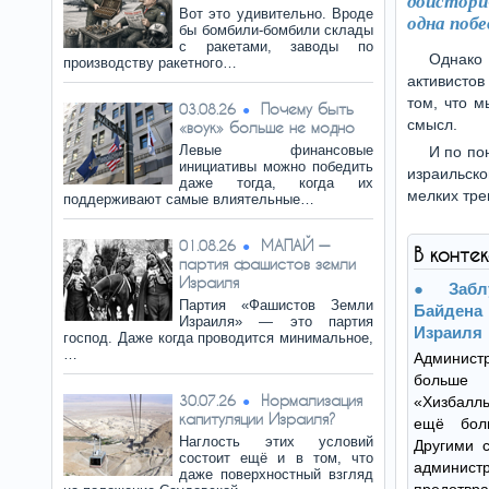
доистори
Вот это удивительно. Вроде
одна побе
бы бомбили-бомбили склады
с ракетами, заводы по
Однако 
производству ракетного…
активистов
том, что 
Почему быть
03.08.26
смысл.
«воук» больше не модно
Левые финансовые
И по по
инициативы можно победить
израильск
даже тогда, когда их
мелких тре
поддерживают самые влиятельные…
МАПАЙ —
01.08.26
В конте
партия фашистов земли
Израиля
Заб
Партия «Фашистов Земли
Байдена
Израиля» — это партия
Израиля
господ. Даже когда проводится минимальное,
…
Админист
больше 
Нормализация
30.07.26
«Хизбалл
капитуляции Израиля?
ещё бол
Наглость этих условий
Другими 
состоит ещё и в том, что
админ
даже поверхностный взгляд