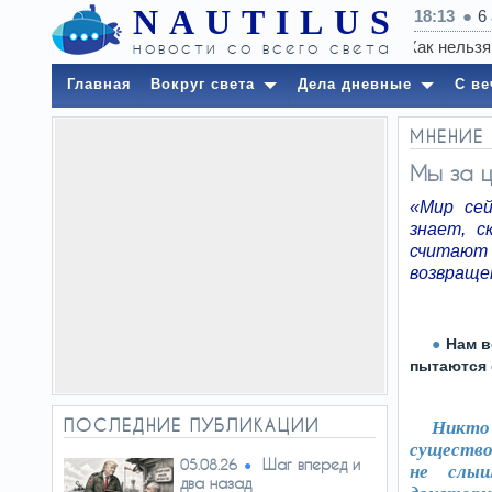
NAUTILUS
18:13
6
новости со всего света
Главная
Вокруг света
Дела дневные
С ве
МНЕНИЕ
Мы за ц
«Мир сей
знает, с
считают 
возвраще
Нам в
пытаются 
ПОСЛЕДНИЕ ПУБЛИКАЦИИ
Никто 
существо
Шаг вперед и
05.08.26
не слы
два назад