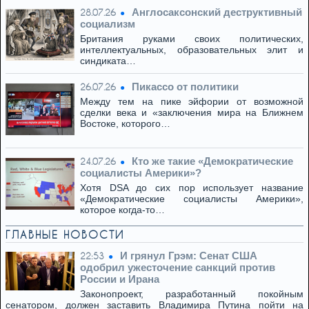
Англосаксонский деструктивный
28.07.26
социализм
Британия руками своих политических,
интеллектуальных, образовательных элит и
синдиката…
Пикассо от политики
26.07.26
Между тем на пике эйфории от возможной
сделки века и «заключения мира на Ближнем
Востоке, которого…
Кто же такие «Демократические
24.07.26
социалисты Америки»?
Хотя DSA до сих пор использует название
«Демократические социалисты Америки»,
которое когда-то…
ГЛАВНЫЕ НОВОСТИ
И грянул Грэм: Сенат США
22:53
одобрил ужесточение санкций против
России и Ирана
Законопроект, разработанный покойным
сенатором, должен заставить Владимира Путина пойти на