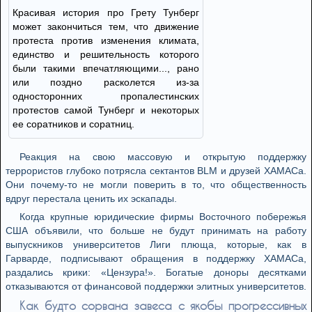
Красивая история про Грету Тунберг
может закончиться тем, что движение
протеста против изменения климата,
единство и решительность которого
были такими впечатляющими..., рано
или поздно расколется из-за
односторонних пропалестинских
протестов самой Тунберг и некоторых
ее соратников и соратниц.
Реакция на свою массовую и открытую поддержку
террористов глубоко потрясла сектантов BLM и друзей ХАМАСа.
Они почему-то не могли поверить в то, что общественность
вдруг перестала ценить их эскапады.
Когда крупные юридические фирмы Восточного побережья
США объявили, что больше не будут принимать на работу
выпускников университетов Лиги плюща, которые, как в
Гарварде, подписывают обращения в поддержку ХАМАСа,
раздались крики: «Цензура!». Богатые доноры десятками
отказываются от финансовой поддержки элитных университетов.
Как будто сорвана завеса с якобы прогрессивных