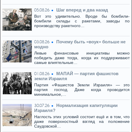
Шаг вперед и два назад
05.08.26
Вот это удивительно. Вроде бы бомбили-
бомбили склады с ракетами, заводы по
производству ракетного…
Почему быть «воук» больше не
03.08.26
модно
Левые финансовые инициативы можно
победить даже тогда, когда их поддерживают
самые влиятельные…
МАПАЙ — партия фашистов
01.08.26
земли Израиля
Партия «Фашистов Земли Израиля» — это
партия господ. Даже когда проводится
минимальное,…
Нормализация капитуляции
30.07.26
Израиля?
Наглость этих условий состоит ещё и в том, что
даже поверхностный взгляд на положение
Саудовской…