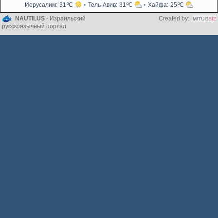
Иерусалим
31
Тель-Авив
31
Хайфа
25
NAUTILUS
- Израильский
Created by:
русскоязычный портал