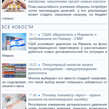
мегаплан: населению грозят новые налоги
План масштабного усиления обороны потребует
сотен миллиардов шекелей, а его реализация
может создать серьезную нагрузку на бюджет
страны.
ВСЕ НОВОСТИ
США обратились к Израилю с
19:11
требованием по Ливану - СМИ
США усиливают давление на Израиль на фоне
продолжающихся переговоров и рассчитывают
добиться новых договоренностей по ситуации в
Ливане.
Популярный напиток может
18:03
мешать похудению - предупреждение
диетолога
Многие выбирают его вместо сладкой газировки,
не подозревая, что такой выбор может помешать избавиться от
лишнего веса.
Почему тонометр «врет» - врачи
17:46
указали на неочевидную ошибку
Регулярное измерение артериального давления
дома позволяет вовремя заметить возможные