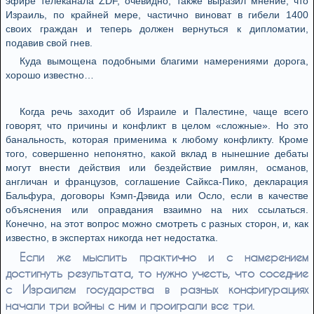
эфире телеканала ZDF, очевидно, также выразил мнение, что
Израиль, по крайней мере, частично виноват в гибели 1400
своих граждан и теперь должен вернуться к дипломатии,
подавив свой гнев.
Куда вымощена подобными благими намерениями дорога,
хорошо известно…
Когда речь заходит об Израиле и Палестине, чаще всего
говорят, что причины и конфликт в целом «сложные». Но это
банальность, которая применима к любому конфликту. Кроме
того, совершенно непонятно, какой вклад в нынешние дебаты
могут внести действия или бездействие римлян, османов,
англичан и французов, соглашение Сайкса-Пико, декларация
Бальфура, договоры Кэмп-Дэвида или Осло, если в качестве
объяснения или оправдания взаимно на них ссылаться.
Конечно, на этот вопрос можно смотреть с разных сторон, и, как
известно, в экспертах никогда нет недостатка.
Если же мыслить практично и с намерением
достигнуть результата, то нужно учесть, что соседние
с Израилем государства в разных конфигурациях
начали три войны с ним и проиграли все три.