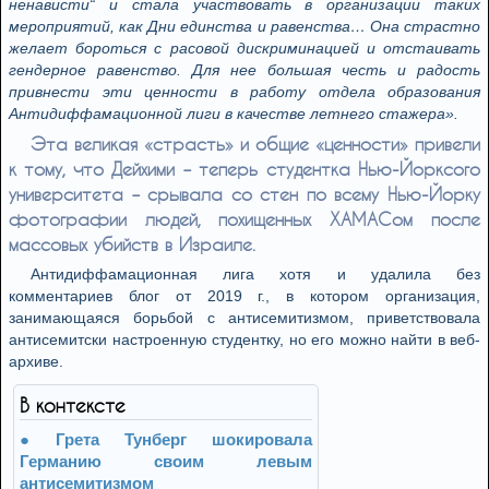
ненависти“ и стала участвовать в организации таких
мероприятий, как Дни единства и равенства… Она страстно
желает бороться с расовой дискриминацией и отстаивать
гендерное равенство. Для нее большая честь и радость
привнести эти ценности в работу отдела образования
Антидиффамационной лиги в качестве летнего стажера».
Эта великая «страсть» и общие «ценности» привели
к тому, что Дейхими – теперь студентка Нью-Йорксого
университета – срывалa со стен по всему Нью-Йорку
фотографии людей, похищенных ХАМАСом после
массовых убийств в Израиле.
Антидиффамационная лига хотя и удалила без
комментариев блог от 2019 г., в котором организация,
занимающaяся борьбой с антисемитизмом, приветствовала
антисемитски настроенную студентку, но его можно найти в веб-
архиве.
В контексте
Грета Тунберг шокировала
Германию своим левым
антисемитизмом