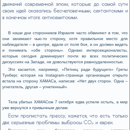
движений современной эпохи, которые до самой сути
своих идей оказались бесчеловечными, сектантскими и
в конечном итоге антисемитскими.
В наши дни сторонников Израиля часто обвиняют в том, что
они занимают чью-то сторону, хотя правильное место для
наблюдателя – в центре, вдали от поля боя, и он должен видеть
и понимать «обе стороны». Однако интерсекционалисты,
которые сегодня доминируют почти во всех политических
дискуссиях на Западе, не довольствуются равноудаленностью.
Это касается, например, «Пятниц paди будущего» Греты
Тунберг, которая на Instagram-странице организации открыто
встала на сторону ХАМАСа, написав: «Нет двух сторон. Одна –
угнетатель, другая – угнетенный».
Тела убитых ХАМАСом 7 октября едва успели остыть, а мир
уже вернулся к привычным делам.
Если пролистать прессу, кажется, что есть только
две серьезные проблемы: выбросы СО₂ и евреи.