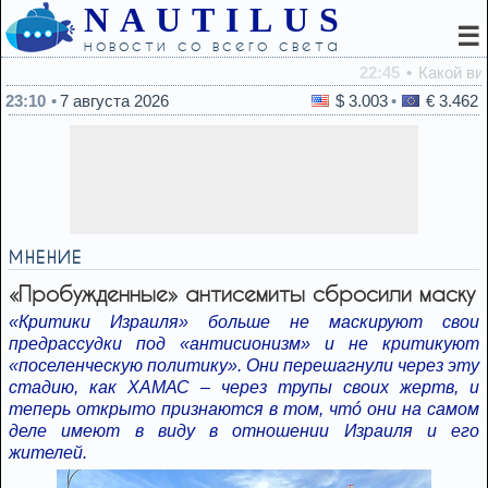
NAUTILUS
☰
новости со всего света
22:45
Какой вид хлеба врачи советуют есть для контроля сах
23:10
7 августа 2026
$ 3.003
€ 3.462
МНЕНИЕ
«Пробужденные» антисемиты сбросили маску
«Критики Израиля» больше не маскируют свои
предрассудки под «антисионизм» и не критикуют
«поселенческую политику». Они перешагнули через эту
стадию, как ХАМАС – через трупы своих жертв, и
теперь открыто признаются в том, чтó они на самом
деле имеют в виду в отношении Израиля и его
жителей.