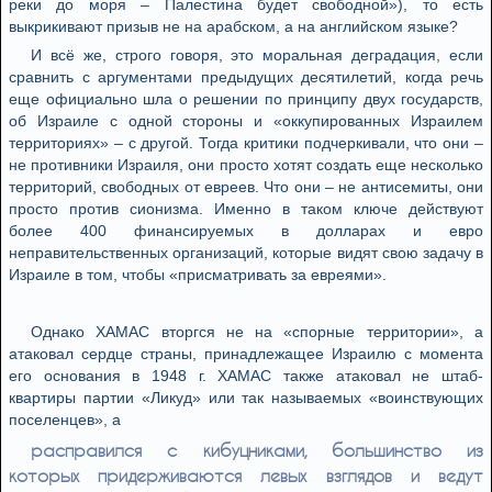
реки до моря – Палестина будет свободной»), то есть
выкрикивают призыв не на арабском, а на английском языке?
И всё же, строго говоря, это моральная деградация, если
сравнить с аргументами предыдущих десятилетий, когда речь
еще официально шла о решении по принципу двух государств,
об Израиле с одной стороны и «оккупированных Израилем
территориях» – с другой. Тогда критики подчеркивали, что они –
не противники Израиля, они просто хотят создать еще несколько
территорий, свободных от евреев. Что они – не антисемиты, они
просто против сионизма. Именно в таком ключе действуют
более 400 финансируемых в долларах и евро
неправительственных организаций, которые видят свою задачу в
Израиле в том, чтобы «присматривать за евреями».
Однако ХАМАС вторгся не на «спорные территории», а
атаковал сердце страны, принадлежащее Израилю с момента
его основания в 1948 г. ХАМАС также атаковал не штаб-
квартиры партии «Ликуд» или так называемых «воинствующих
поселенцев», а
расправился с кибуцниками, большинство из
которых придерживаются левых взглядов и ведyт