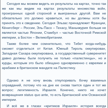
Сегодня мы можем видеть их результаты на картах, точно так
же как мы видим на картах результаты множества войн,
проигранных одной стороной и выигранных другой. Вам не
обязательно это должно нравиться, но вы должны хотя бы
принять это к сведению. Сегодня Эльзас принадлежит Франции,
Кёнигсберг – России, Эль-Пасо – Техасу, Маньчжурия больше не
является частью Японии, Стамбул – частью Восточной Римской
империи, а Бостон – Великобритании.
Также более чем сомнительно, что Тибет когда-нибудь
сможет отделиться от Китая. Южный Тироль оккупирован,
Западная Сахара оккупирована, а государственный суверенитет
давно должны были получить не только «палестинцы», но и
курды, которым это было обещано одновременно с евреями и
арабами в британском мандате на Палестину.
Однако я не хочу вновь откупоривать бочку взаимных
оправданий, потому что на дне ее снова таится один и тот же
вопрос: легитимность Израиля. Конечно, никто не хочет
возвращения status quo ante, то есть Британской или Османской
империи.
И всё же в глазах «критиков Израиля» история всегда