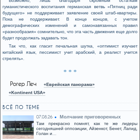
Возможно, лишь благодаря скромным остаткам
гуманистического воспитания германская ветвь «Пятниц paди
будущего» не поддерживает заявление своей штаб-квартиры.
Пока не поддерживает. В конце концов, c учeтoм
демографическиx изменений и самонавязанныx правил
«разнообразия» сомнительно, что эта часть движения еще долго
будет продолжать задавать тон.
Так что, как гласит печальная шутка, «оптимист изучает
китайский язык, пессимист учит арабский, а реалист учится
стрелять».
* * *
Рогер Леч
«Еврейская панорама»
«Kontinent USA»
ВСЁ ПО ТЕМЕ
Молчание приговоренных
07.08.26
Там прекрасно помнят, как те же лидеры
сегодняшней оппозиции, Айзенкот, Бенет, Лапид,
Голан и…