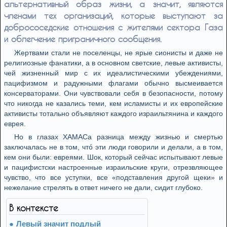
альтернативный образ жизни, а значит, являются
членами тех организаций, которые выступают за
добрососедские отношения с жителями сектора Газа
и облегчение приграничного сообщения.
Жертвами стали не поселенцы, не ярые сионисты и даже не
религиозные фанатики, а в основном светские, левые активисты,
чей жизненный мир с их идеалистическими убеждениями,
пацифизмом и радужными флагами обычно высмеивается
консерваторами. Они чувствовали себя в безопасности, потому
что никогда не казались теми, кем исламисты и их европейские
активисты тотально объявляют каждого израильтянина и каждого
еврея.
Но в глазах ХАМАСа разница между жизнью и смертью
заключалась не в том, чтó эти люди говорили и делали, а в том,
кем они были: евреями. Шок, который сейчас испытывают левые
и пацифистски настроенные израильские круги, отрезвляющее
чувство, что все уступки, все «подставления другой щеки» и
нежелание стрелять в ответ ничего не дали, сидит глубоко.
В контексте
Левый значит подлый