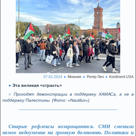
07.02.2024
Мнение
Рогер Леч
Kontinent USA
Эта великая «страсть»
Проходят демонстрации в поддержку ХАМАСа, а не в
поддержку Палестины. (Фото: «Nautilus»)
Старые рефлексы возвращаются. СМИ сменили
немое недоумение на громкую болтовню. Политики и