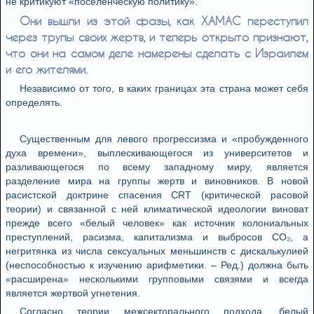
не критикуют «поселенческую политику».
Они вышли из этой фазы, как ХАМАС переступил
через трупы своих жертв, и теперь открыто признают,
что они на самом деле намерены сделать с Израилем
и его жителями.
Независимо от того, в каких границах эта страна может себя
определять.
Существенным для левого прогрессизма и «пробужденного
духа времени», выплескивающегося из университетов и
разливающегося по всему западному миру, является
разделение мира на группы жертв и виновников. В новой
расистской доктрине спасения CRT (критической расовой
теории) и связанной с ней климатической идеологии виноват
прежде всего «белый человек» как источник колониальных
преступлений, расизма, капитализма и выбросов CO₂, а
негритянка из числа сексуальных меньшинств с дискалькулией
(неспособностью к изучению арифметики. – Ред.) должна быть
«расширена» несколькими групповыми связями и всегда
является жертвой угнетения.
Согласно теории межсекторального подхода, белый