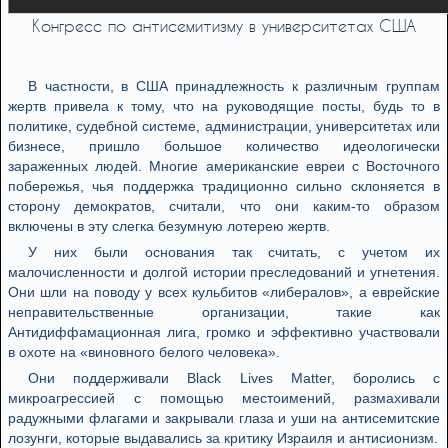
Конгресс по антисемитизму в университетах США
В частности, в США принадлежность к различным группам
жертв привела к тому, что на руководящие посты, будь то в
политике, судебной системе, администрации, университетах или
бизнесе, пришло большое количество идеологически
зараженных людей. Многие американские евреи с Восточного
побережья, чья поддержка традиционно сильно склоняется в
сторону демократов, считали, что они каким-то образом
включены в этy слегка безумную лотерею жертв.
У них были основания так считать, c учeтoм их
малочисленности и долгoй истории преследований и угнетения.
Они шли на поводу у всех кульбитов «либералов», а еврейские
неправительственные организации, такие как
Антидиффамационная лига, громко и эффективно участвовали
в охоте на «виновного белого человека».
Они поддерживали Black Lives Matter, боролись с
микроагрессией с помощью местоимений, размахивали
радужными флагами и закрывали глаза и уши на антисемитские
лозунги, которые выдавались за критику Израиля и антисионизм.