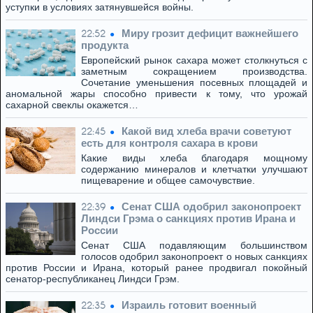
уступки в условиях затянувшейся войны.
Миру грозит дефицит важнейшего
22:52
продукта
Европейский рынок сахара может столкнуться с
заметным сокращением производства.
Сочетание уменьшения посевных площадей и
аномальной жары способно привести к тому, что урожай
сахарной свеклы окажется…
Какой вид хлеба врачи советуют
22:45
есть для контроля сахара в крови
Какие виды хлеба благодаря мощному
содержанию минералов и клетчатки улучшают
пищеварение и общее самочувствие.
Сенат США одобрил законопроект
22:39
Линдси Грэма о санкциях против Ирана и
России
Сенат США подавляющим большинством
голосов одобрил законопроект о новых санкциях
против России и Ирана, который ранее продвигал покойный
сенатор-республиканец Линдси Грэм.
Израиль готовит военный
22:35