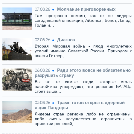
Молчание приговоренных
07.08.26
Там прекрасно помнят, как те же лидеры
сегодняшней оппозиции, Айзенкот, Бенет, Лапид,
Голан и…
Диагноз
07.08.26
Вторая Мировая война - плод многолетних
усилий именно Советской России. Приходом к
власти Гитлер,…
Ради этого вовсе не обязательно
06.08.26
разрушать страну
Вы же те самые люди, которые столь
настойчиво утверждают, что решения БАГАЦа
стоят выше…
Трамп готов открыть ядерный
05.08.26
ящик Пандоры
Лидеры стран региона либо не ограничены,
либо очень несущественно ограничены в
принятии решений,…