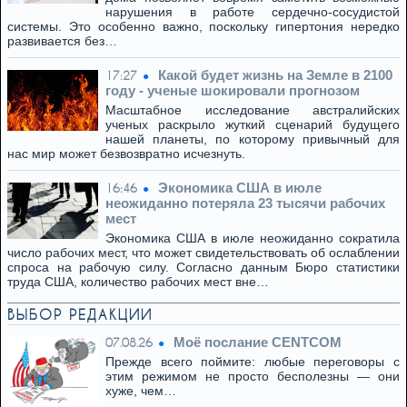
нарушения в работе сердечно-сосудистой
системы. Это особенно важно, поскольку гипертония нередко
развивается без…
Какой будет жизнь на Земле в 2100
17:27
году - ученые шокировали прогнозом
Масштабное исследование австралийских
ученых раскрыло жуткий сценарий будущего
нашей планеты, по которому привычный для
нас мир может безвозвратно исчезнуть.
Экономика США в июле
16:46
неожиданно потеряла 23 тысячи рабочих
мест
Экономика США в июле неожиданно сократила
число рабочих мест, что может свидетельствовать об ослаблении
спроса на рабочую силу. Согласно данным Бюро статистики
труда США, количество рабочих мест вне…
ВЫБОР РЕДАКЦИИ
Моё послание CENTCOM
07.08.26
Прежде всего поймите: любые переговоры с
этим режимом не просто бесполезны — они
хуже, чем…