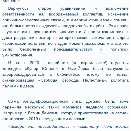
Хейвене!
Вернулось старое уравнивание и возложение
ответственности на воображаемый коллектив, искажение
причинно-следственных связей, и американские евреи поняли,
что большинство их «друзей» предпочли бы их убить. Эти евреи
спускали им с рук критику сионизма и Израиля как мелочь и
даже разделяли некоторые их критические замечания в адрес
израильской политики, но в один момент оказалось, что всё это
было бесполезным пресмыкательством и попыткой
умиротворения.
И вот в 2023 г. еврейские (не израильские!) студенты
колледжа «Купер Юнион» в Нью-Йорке были вынуждены
забаррикадироваться в библиотеке, потому что толпа,
скандировавшая «Свобода, свобода, Палестина», колотила
палками в дверь.
Сама Антидиффамационная лига, должно быть, тоже
пережила несколько таких моментов ледяного осознания.
Например, с Ясмин Дейхими, которую приветствовали на летней
стажировке в 2019 г. следующими словами:
«Вскоре она присоединилась к комитету „Нет места