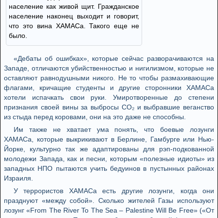
население как живой щит. Гражданское
население наконец выходит и говорит,
что это вина ХАМАСа. Такого еще не
было.
«Дебаты об ошибках», которые сейчас разворачиваются на
Западе, отличаются убийственностью и нигилизмом, которые не
оставляют равнодушными никого. Не то чтобы размахивающие
флагами, кричащие студенты и другие сторонники ХАМАСа
хотели испачкать свои руки. Умиротворенные до степени
признания своей вины за выбросы CO₂ и выбравшие веганство
из стыда перед коровами, они на это даже не способны.
Им также не хватает ума понять, что боевые лозунги
ХАМАСа, которые выкрикивают в Берлине, Гамбурге или Нью-
Йорке, культурно так же адаптированы для рэп-подкованной
молодежи Запада, как и песни, которым «полезные идиоты» из
западных НПО пытаются учить бедуинов в пустынных районах
Израиля.
У террористов ХАМАСа есть другие лозунги, когда они
празднуют «между собой». Сколько жителей Газы используют
лозунг «From The River To The Sea – Palestine Will Be Free» («От