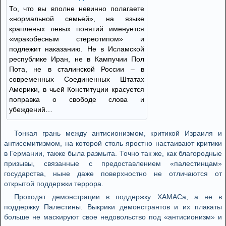
То, что вы вполне невинно полагаете
«нормальной семьей», на языке
крапленых левых понятий именуется
«мракобесным стереотипом» и
подлежит наказанию. Не в Исламской
республике Иран, не в Кампучии Пол
Пота, не в сталинской России – в
современных Соединенных Штатах
Америки, в чьей Конституции красуется
поправка о свободе слова и
убеждений…
Тонкая грань между антисионизмом, критикой Израиля и
антисемитизмом, на которой столь яростно настаивают критики
в Германии, также была размыта. Точно так же, как благородные
призывы, связанные с предоставлением «палестинцам»
государства, ныне даже поверхностно не отличаются от
открытой поддержки террора.
Проходят демонстрации в поддержку ХАМАСа, а не в
поддержку Палестины. Выкрики демонстрантов и их плакаты
больше не маскируют свое недовольство под «антисионизм» и