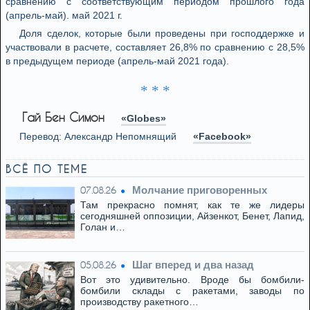
сравнению с соответствующим периодом прошлого года
(апрель-май). май 2021 г.
Доля сделок, которые были проведены при господдержке и
участвовали в расчете, составляет 26,8% по сравнению с 28,5%
в предыдущем периоде (апрель-май 2021 года).
* * *
Гай Бен Симон
«Globes»
Перевод: Александр Непомнящий
«Facebook»
ВСЁ ПО ТЕМЕ
Молчание приговоренных
07.08.26
Там прекрасно помнят, как те же лидеры
сегодняшней оппозиции, Айзенкот, Бенет, Лапид,
Голан и…
Шаг вперед и два назад
05.08.26
Вот это удивительно. Вроде бы бомбили-
бомбили склады с ракетами, заводы по
производству ракетного…