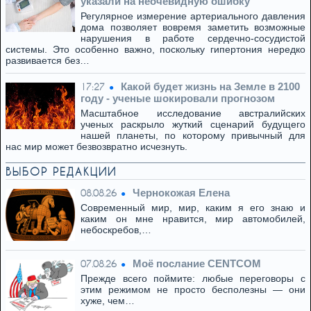
указали на неочевидную ошибку
Регулярное измерение артериального давления
дома позволяет вовремя заметить возможные
нарушения в работе сердечно-сосудистой
системы. Это особенно важно, поскольку гипертония нередко
развивается без…
Какой будет жизнь на Земле в 2100
17:27
году - ученые шокировали прогнозом
Масштабное исследование австралийских
ученых раскрыло жуткий сценарий будущего
нашей планеты, по которому привычный для
нас мир может безвозвратно исчезнуть.
ВЫБОР РЕДАКЦИИ
Чернокожая Елена
08.08.26
Современный мир, мир, каким я его знаю и
каким он мне нравится, мир автомобилей,
небоскребов,…
Моё послание CENTCOM
07.08.26
Прежде всего поймите: любые переговоры с
этим режимом не просто бесполезны — они
хуже, чем…