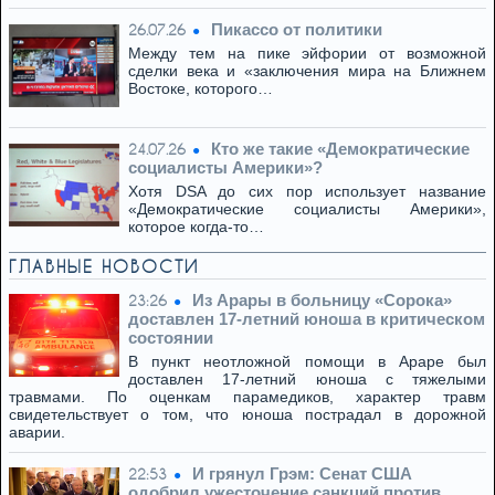
Пикассо от политики
26.07.26
Между тем на пике эйфории от возможной
сделки века и «заключения мира на Ближнем
Востоке, которого…
Кто же такие «Демократические
24.07.26
социалисты Америки»?
Хотя DSA до сих пор использует название
«Демократические социалисты Америки»,
которое когда-то…
ГЛАВНЫЕ НОВОСТИ
Из Арары в больницу «Сорока»
23:26
доставлен 17-летний юноша в критическом
состоянии
В пункт неотложной помощи в Араре был
доставлен 17-летний юноша с тяжелыми
травмами. По оценкам парамедиков, характер травм
свидетельствует о том, что юноша пострадал в дорожной
аварии.
И грянул Грэм: Сенат США
22:53
одобрил ужесточение санкций против