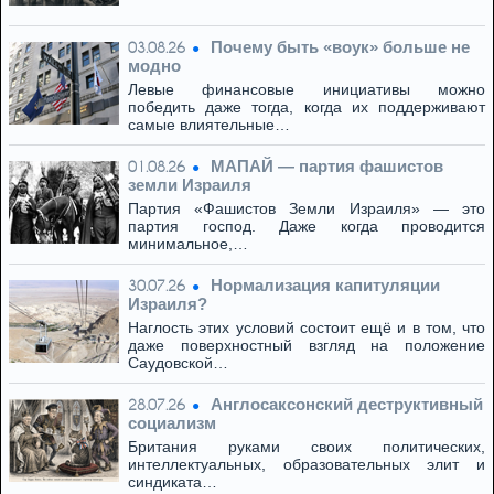
Почему быть «воук» больше не
03.08.26
модно
Левые финансовые инициативы можно
победить даже тогда, когда их поддерживают
самые влиятельные…
МАПАЙ — партия фашистов
01.08.26
земли Израиля
Партия «Фашистов Земли Израиля» — это
партия господ. Даже когда проводится
минимальное,…
Нормализация капитуляции
30.07.26
Израиля?
Наглость этих условий состоит ещё и в том, что
даже поверхностный взгляд на положение
Саудовской…
Англосаксонский деструктивный
28.07.26
социализм
Британия руками своих политических,
интеллектуальных, образовательных элит и
синдиката…