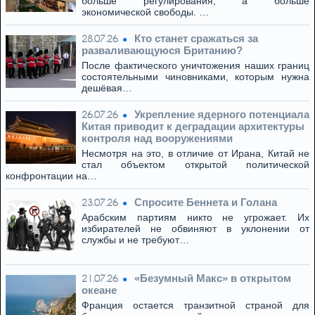
больше регулирования, а больше
экономической свободы. …
Кто станет сражаться за
28.07.26
разваливающуюся Британию?
После фактического уничтожения наших границ
состоятельными чиновниками, которым нужна
дешёвая…
Укрепление ядерного потенциала
26.07.26
Китая приводит к деградации архитектуры
контроля над вооружениями
Несмотря на это, в отличие от Ирана, Китай не
стал объектом открытой политической
конфронтации на…
Спросите Беннета и Голана
23.07.26
Арабским партиям никто не угрожает. Их
избирателей не обвиняют в уклонении от
службы и не требуют…
«Безумный Макс» в открытом
21.07.26
океане
Франция остается транзитной страной для