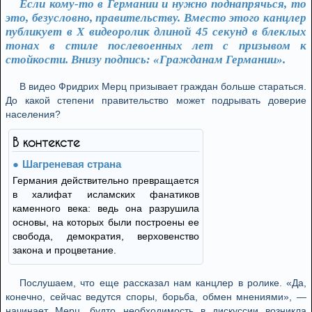
Если кому-то в Германии и нужно поднапрячься, то
это, безусловно, правительству. Вместо этого канцлер
публикует в X видеоролик длиной 45 секунд в блеклых
тонах в стиле послевоенных лет с призывом к
стойкости. Внизу подпись: «Гражданам Германии».
В видео Фридрих Мерц призывает граждан больше стараться.
До какой степени правительство может подрывать доверие
населения?
В контексте
Шагреневая страна
Германия действительно превращается
в халифат исламских фанатиков
каменного века: ведь она разрушила
основы, на которых были построены ее
свобода, демократия, верховенство
закона и процветание.
Послушаем, что еще рассказал нам канцлер в ролике. «Да,
конечно, сейчас ведутся споры, борьба, обмен мнениями», —
начинает Мерц, будто необходимость в дискуссии возникла