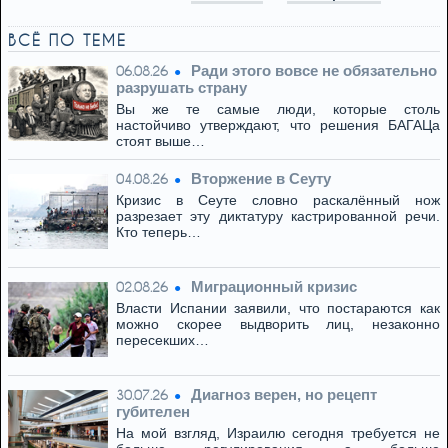
ВСЁ ПО ТЕМЕ
Ради этого вовсе не обязательно
06.08.26
разрушать страну
Вы же те самые люди, которые столь
настойчиво утверждают, что решения БАГАЦа
стоят выше…
Вторжение в Сеуту
04.08.26
Кризис в Сеуте словно раскалённый нож
разрезает эту диктатуру кастрированной речи.
Кто теперь…
Миграционный кризис
02.08.26
Власти Испании заявили, что постараются как
можно скорее выдворить лиц, незаконно
пересекших…
Диагноз верен, но рецепт
30.07.26
губителен
На мой взгляд, Израилю сегодня требуется не