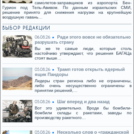
самолетов-заправщиков из аэропорта Бен-
Гурион под Тель-Авивом. По данным израильских СМИ,
решение принято для снижения нагрузки на крупнейшую
воздушную гавань…
ВЫБОР РЕДАКЦИИ
Ради этого вовсе не обязательно
06.08.26
разрушать страну
Вы же те самые люди, которые столь
настойчиво утверждают, что решения БАГАЦа
стоят выше…
Трамп готов открыть ядерный
05.08.26
ящик Пандоры
Лидеры стран региона либо не ограничены,
либо очень несущественно ограничены в
принятии решений,…
Шаг вперед и два назад
05.08.26
Вот это удивительно. Вроде бы бомбили-
бомбили склады с ракетами, заводы по
производству ракетного…
Несколько слов о «гражданской
05.08.26