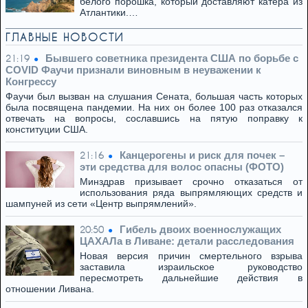
белого порошка, который доставляют катера из
Атлантики.…
ГЛАВНЫЕ НОВОСТИ
Бывшего советника президента США по борьбе с
21:19
COVID Фаучи признали виновным в неуважении к
Конгрессу
Фаучи был вызван на слушания Сената, большая часть которых
была посвящена пандемии. На них он более 100 раз отказался
отвечать на вопросы, сославшись на пятую поправку к
конституции США.
Канцерогены и риск для почек –
21:16
эти средства для волос опасны (ФОТО)
Минздрав призывает срочно отказаться от
использования ряда выпрямляющих средств и
шампуней из сети «Центр выпрямлений».
Гибель двоих военнослужащих
20:50
ЦАХАЛа в Ливане: детали расследования
Новая версия причин смертельного взрыва
заставила израильское руководство
пересмотреть дальнейшие действия в
отношении Ливана.