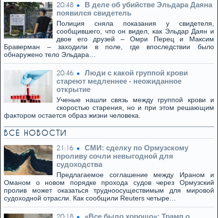
В деле об убийстве Эльдара Даяна
20:48
появился свидетель
Полиция сняла показания у свидетеля,
сообщившего, что он видел, как Эльдар Даян и
двое его друзей – Омри Перец и Максим
Браверман – заходили в поле, где впоследствии было
обнаружено тело Эльдара…
Люди с какой группой крови
20:46
стареют медленнее - неожиданное
открытие
Ученые нашли связь между группой крови и
скоростью старения, но и при этом решающим
фактором остается образ жизни человека.
ВСЕ НОВОСТИ
СМИ: сделку по Ормузскому
21:16
проливу сочли невыгодной для
судоходства
Предлагаемое соглашение между Ираном и
Оманом о новом порядке прохода судов через Ормузский
пролив может оказаться трудноосуществимым для мировой
судоходной отрасли. Как сообщили Reuters четыре…
«Все было хорошо»: Трамп о
20:18