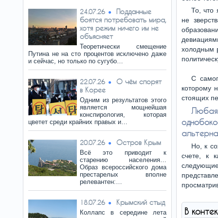
То, что
Подданные
24.07.26
боятся потребовать мира,
не зверст
хотя режим ничего им не
образован
объясняет
девиациям
Теоретически смещение
холодным р
Путина не на сто процентов исключено даже
политическ
и сейчас, но только по сугубо…
С самог
О чём спорят
22.07.26
которому н
в Корее
стоящих пе
Одним из результатов этого
является мощнейшая
Любая 
конспирология, которая
однобоко
цветет среди крайних правых и…
альтерна
Остров Крым
20.07.26
Но, к с
Всё это приводит к
счете, к 
старению населения…
следующие
Образ всероссийского дома
престарелых вполне
представ
релевантен:…
просматрив
Крымский стыд
18.07.26
В конте
Коллапс в середине лета