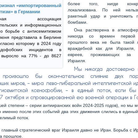
более того, нигде конк
ризнал «импортированный
локализована. По ней нельз
тизм» в Германии
ракетный удар и уничтожить 
альная ассоциация
бомбами.
ательских и информационных
Она растворена в атмосфер
по борьбе с антисемитизмом
никогда со времен первой
июня представила в Берлине
прошлого века не была такой 
огласно которому в 2024 году
враждебной как для Израиля,
дофобских инцидентов в
евреев, проживающих за п
 выросло на 77% - до 8627
Израиля.
Мы никогда достоверно 
, произошло бы окончательное слияние двух пар
вших миров, – мира лево-либеральной интеллигентской ид
исемитской ксенофобии, – в единый поток, если б
 7 октября и спровоцированной ею военной операции в Г
шей степени – серии антииранских войн 2024-2025 годов), но мы 
то именно после этих событий два этих движения слились в единый
елимый поток.
 главный стратегический враг Израиля давно не Иран. Борьба с И
а прошлое.