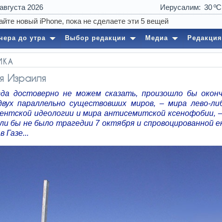
 августа 2026
Иерусалим
30
чера до утра
Выбор редакции
Медиа
Редакция
ИКА
я Израиля
да достоверно не можем сказать, произошло бы окон
двух параллельно существовших миров, – мира лево-ли
ентской идеологии и мира антисемитской ксенофобии, –
сли бы не было трагедии 7 октября и спровоцированной е
 Газе...