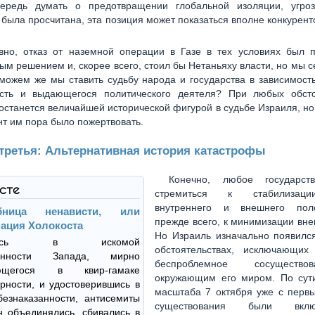
ередь думать о предотвращении глобальной изоляции, угроз
 была просчитана, эта позиция может показаться вполне конкурен
.
вно, отказ от наземной операции в Газе в тех условиях был п
м решением и, скорее всего, стоил бы Нетаньяху власти, но мы с
можем же мы ставить судьбу народа и государства в зависимост
усть и выдающегося политического деятеля? При любых обсто
останется величайшей исторической фигурой в судьбе Израиля, но
нт им пора было пожертвовать.
 третья: Альтернативная история катастрофы
Конечно, любое государст
ксте
стремиться к стабилизаци
внутреннего и внешнего пол
бница ненависти, или
прежде всего, к минимизации вне
ация Холокоста
Но Израиль изначально появился
вшись в искомой
обстоятельствах, исключающи
ленности Запада, мирно
беспроблемное сосуществ
ающегося в квир-гамаке
окружающим его миром. По сути
рности, и удостоверившись в
масштаба 7 октября уже с первы
езнаказанности, антисемиты
существования были вк
н объединялись, сбивались в