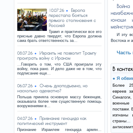
Война
Европа
10.07.26
неизбежно
перестала бояться
юноши и
прямого столкновения с
Россией
мейнстри
Трамп и практически все его
И эту в
присные давно твердят, что Европа должна
Востока и 
сама брать ответственность за…
Часть
Израиль не позволит Трампу
08.07.26
проиграть войну с Ираном
…Говорить о том, что США проиграли эту
В конте
войну, пока рано. И дело даже не в том, что
подписание еще…
Я обви
Более 2
Очень духоподъемно, но
06.07.26
насколько адекватно?
евреев з
Польша приняла основную массу беженцев,
Синагог
оказывала более чем существенную помощь
военные
вооружениями в…
постами. 
изгнаны 
Признание геноцида как
04.07.26
страны…
политический инструмент
антисемит
Признание Израилем геноцида армян…