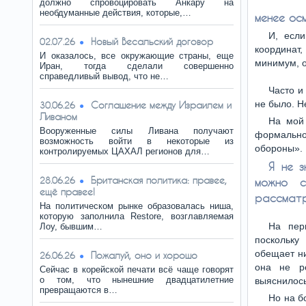
должно спровоцировать Анкару на
необдуманные действия, которые,…
менее ос
И, если
Новый Весальский договор
02.07.26
координат,
И оказалось, все окружающие страны, еще
минимум, 
Иран, тогда сделали совершенно
справедливый вывод, что не…
Часто и
не было. Н
Соглашение между Израилем и
30.06.26
Ливаном
На мой 
Вооруженные силы Ливана получают
формально 
возможность войти в некоторые из
обороны».
контролируемых ЦАХАЛ регионов для…
Я не з
Британская политика: правее,
28.06.26
можно с
ещё правее!
рассматр
На политическом рынке образовалась ниша,
которую заполнила Restore, возглавляемая
На пер
Лоу, бывшим…
поскольку
обещает ни
Пожалуй, оно и хорошо
26.06.26
она не ре
Сейчас в корейской печати всё чаще говорят
о том, что нынешние двадцатилетние
выяснилось
превращаются в…
Но на б