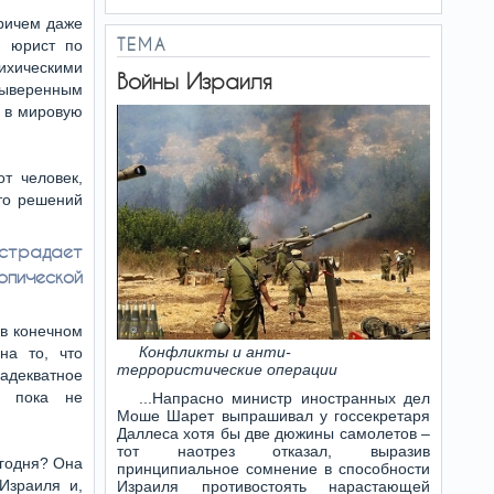
Причем даже
ТЕМА
я юрист по
ихическими
Войны Израиля
выверенным
м в мировую
т человек,
что решений
 страдает
опической
 в конечном
Конфликты и анти-
на то, что
террористические операции
адекватное
й пока не
...Напрасно министр иностранных дел
Моше Шарет выпрашивал у госсекретаря
Даллеса хотя бы две дюжины самолетов –
тот наотрез отказал, выразив
егодня? Она
принципиальное сомнение в способности
Израиля и,
Израиля противостоять нарастающей