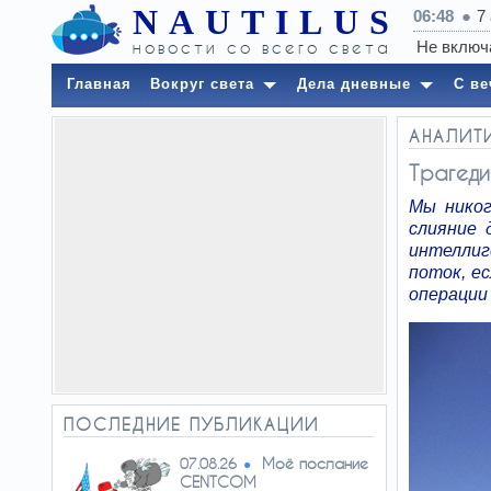
NAUTILUS
06:48
7
новости со всего света
Главная
Вокруг света
Дела дневные
С ве
АНАЛИТ
Трагеди
Мы никог
слияние 
интеллиг
поток, е
операции в
ПОСЛЕДНИЕ ПУБЛИКАЦИИ
Моё послание
07.08.26
CENTCOM