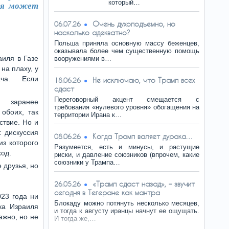
который…
дня может
Очень духоподъемно, но
06.07.26
насколько адекватно?
Польша приняла основную массу беженцев,
оказывала более чем существенную помощь
аиля в Газе
вооружениями в…
на плаху, у
ча. Если
Не исключаю, что Трамп всех
18.06.26
сдаст
Переговорный акцент смещается с
 заранее
требования «нулевого уровня» обогащения на
 обоих, так
территории Ирана к…
ствие. Но и
: дискуссия
Когда Трамп валяет дурака…
08.06.26
из которого
Разумеется, есть и минусы, и растущие
ход.
риски, и давление союзников (впрочем, какие
союзники у Трампа…
 друзья, но
«Трамп сдаст назад», – звучит
26.05.26
сегодня в Тегеране как мантра
023 года ни
Блокаду можно потянуть несколько месяцев,
ка Израиля
и тогда к августу иранцы начнут ее ощущать.
ажно, но не
И тогда же,…