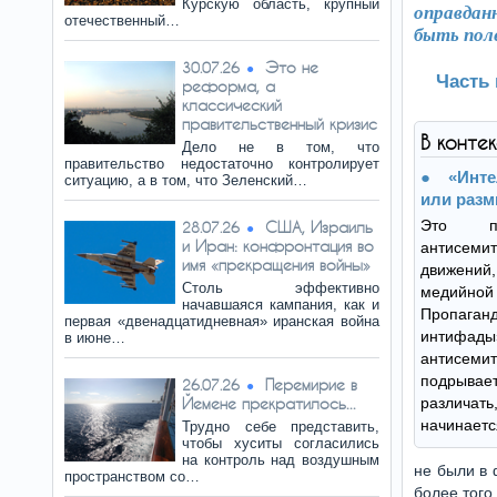
Курскую область, крупный
оправдан
отечественный…
быть пол
Это не
30.07.26
Часть 
реформа, а
классический
правительственный кризис
В конте
Дело не в том, что
правительство недостаточно контролирует
«Инте
ситуацию, а в том, что Зеленский…
или раз
Это п
США, Израиль
28.07.26
и Иран: конфронтация во
антисем
имя «прекращения войны»
движений,
Столь эффективно
медийно
начавшаяся кампания, как и
Пропаган
первая «двенадцатидневная» иранская война
интифады
в июне…
антисем
подрыв
Перемирие в
26.07.26
Йемене прекратилось...
различать
начинаетс
Трудно себе представить,
чтобы хуситы согласились
на контроль над воздушным
не были в 
пространством со…
более того