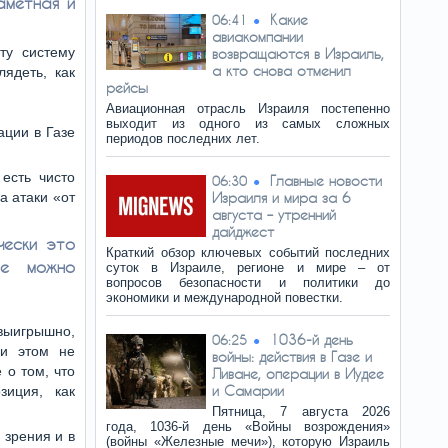
аметная и
Какие
06:41
авиакомпании
ту систему
возвращаются в Израиль,
а кто снова отменил
лядеть, как
рейсы
Авиационная отрасль Израиля постепенно
выходит из одного из самых сложных
ации в Газе
периодов последних лет.
есть чисто
Главные новости
06:30
а атаки «от
Израиля и мира за 6
августа – утренний
дайджест
чески это
Краткий обзор ключевых событий последних
не можно
суток в Израиле, регионе и мире – от
вопросов безопасности и политики до
экономики и международной повестки.
выигрышно,
1036-й день
06:25
ри этом не
войны: действия в Газе и
 о том, что
Ливане, операции в Иудее
и Самарии
зиция, как
Пятница, 7 августа 2026
года, 1036-й день «Войны возрождения»
 зрения и в
(войны «Железные мечи»), которую Израиль