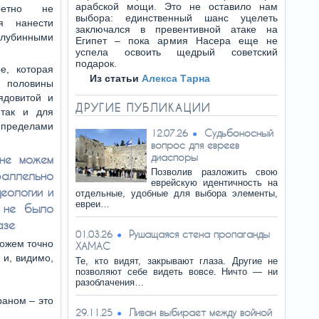
арабской мощи. Это не оставило нам
ретно не
выбора: единственный шанс уцелеть
я нанести
заключался в превентивной атаке на
глубинными
Египет – пока армия Насера еще не
успела освоить щедрый советский
подарок.
е, которая
Из статьи
Алекса Тарна
 половины
ядовитой и
ДРУГИЕ ПУБЛИКАЦИИ
 так и для
ределами
Судьбоносный
12.07.26
вопрос для евреев
диаспоры
не можем
Позволив разложить свою
аллельно
еврейскую идентичность на
еологии и
отдельные, удобные для выбора элементы,
евреи…
ы не было
азе
Рушащаяся стена пропаганды
01.03.26
можем точно
ХАМАС
 и, видимо,
Те, кто видят, закрывают глаза. Другие не
позволяют себе видеть вовсе. Ничто — ни
разоблачения…
раном – это
Ливан выбирает между войной
29.11.25