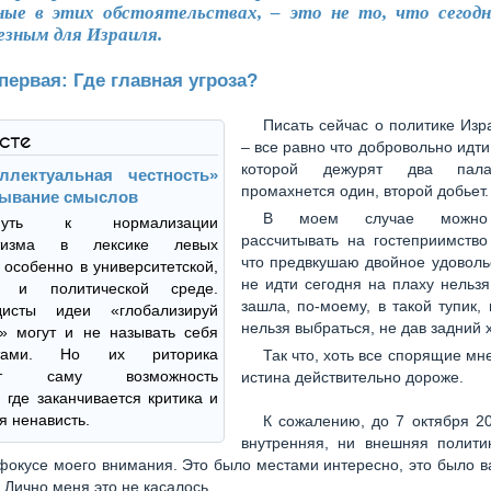
ные в этих обстоятельствах, – это не то, что сего
езным для Израиля.
первая: Где главная угроза?
Писать сейчас о политике Изр
ксте
– все равно что добровольно идти 
которой дежурят два пала
ллектуальная честность»
промахнется один, второй добьет.
мывание смыслов
В моем случае можно
уть к нормализации
рассчитывать на гостеприимство
итизма в лексике левых
что предвкушаю двойное удоволь
 особенно в университетской,
не идти сегодня на плаху нельзя
й и политической среде.
зашла, по-моему, в такой тупик, 
дисты идеи «глобализируй
нельзя выбраться, не дав задний 
» могут и не называть себя
итами. Но их риторика
Так что, хоть все спорящие мне
ает саму возможность
истина действительно дороже.
, где заканчивается критика и
я ненависть.
К сожалению, до 7 октября 2
внутренняя, ни внешняя полити
фокусе моего внимания. Это было местами интересно, это было в
. Лично меня это не касалось.