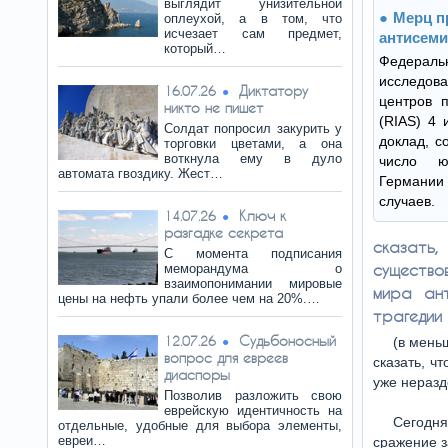
выглядит унизительной
Мерц п
оплеухой, а в том, что
исчезает сам предмет,
антисеми
который…
Федер
исследов
Диктатору
16.07.26
центров 
никто не пишет
(RIAS) 4 
Солдат попросил закурить у
доклад, с
торговки цветами, а она
воткнула ему в дуло
число ю
автомата гвоздику. Жест…
Германии
случаев.
Ключ к
14.07.26
разгадке секрета
сказать
С момента подписания
существо
меморандума о
взаимопонимании мировые
мира ант
цены на нефть упали более чем на 20%.…
трагедии
Судьбоносный
12.07.26
(в мень
вопрос для евреев
сказать, ч
диаспоры
уже неразд
Позволив разложить свою
еврейскую идентичность на
Сегодня
отдельные, удобные для выбора элементы,
евреи…
сражение з