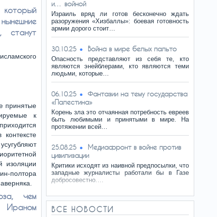
и… войной
 который
Израиль вряд ли готов бесконечно ждать
г нынешние
разоружения «Хизбаллы»: боевая готовность
армии дорого стоит…
, станут
Война в мире белых пальто
30.10.25
 исламского
Опасность представляют из себя те, кто
являются энейблерами, кто являются теми
людьми, которые…
Фантазии на тему государства
06.10.25
«Палестина»
ее принятые
Корень зла это отчаянная потребность евреев
ируемые к
быть любимыми и принятыми в мире. На
иходится
протяжении всей…
 контексте
 усугубляют
Медиафронт в войне против
25.08.25
ритетной
цивилизации
й изоляции
Критики исходят из наивной предпосылки, что
западные журналисты работали бы в Газе
дин-полтора
добросовестно.…
наверняка.
за, чем
 Ираном
ВСЕ НОВОСТИ