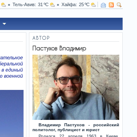
Тель-Авив
31
Хайфа
25
04:27
Весна под ногами, зима над головой: за
АВТОР
Пастухов Владимир
чательное
беральной
 в единый
ю военной
Владимир Пастухов - российский
политолог, публицист и юрист
Родился 22 апреля 1963 в Киеве.