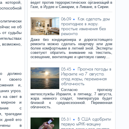
а которой,
ведет против террористических организаций в
Газе, в Иудее и Самарии, в Ливане, в Сирии.
тоспособной
Как сделать дом
06:09
олитически
прохладнее в жару:
ейчас не об
простые изменения без
ь от судьбы
ремонта
ятельствах
Даже без кондиционера и дорогостоящего
, возможно,
ремонта можно сделать квартиру или дом
более комфортными в летний зной. Эксперты
советуют обратить внимание на текстиль,
освещение, вентиляцию и цветовую гамму…
Прогноз погоды в
05:45
во должно
Израиле на 7 августа:
спад жары, переменная
и своего
облачность
ожения и,
Согласно прогнозу
шних угроз.
метеослужбы Израиля, в пятницу, 7 августа,
 на свет в
жара немного спадет, температура будет
х мирное и
близкой к среднесезонной. Переменная
облачность.
ование с
, трагедии
В США одобрили
05:31
х дней его
первую мРНК-вакцину
лючены в
против сезонного гриппа