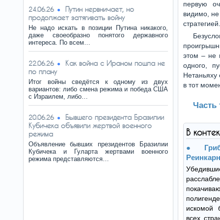
первую оч
Путин нервничает, но
24.06.26
видимо, не
продолжает затягивать войну
стратегией
Не надо искать в позиции Путина никакого,
даже своеобразно понятого державного
Безусло
интереса. По всем…
проигрышны
этом – не 
Как война с Ираном пошла не
22.06.26
одного, п
по плану
Нетаньяху 
Итог войны сведётся к одному из двух
в тот моме
вариантов: либо смена режима и победа США
с Израилем, либо…
Часть
Бывшего президента Бразилии
20.06.26
Кубичека объявили жертвой военного
В конте
режима
Объявление бывших президентов Бразилии
Гри
Кубичека и Гуларта жертвами военного
Реинкарн
режима представляются…
Убеди
расслаб
покачив
полигенде
искомой б
всех стра