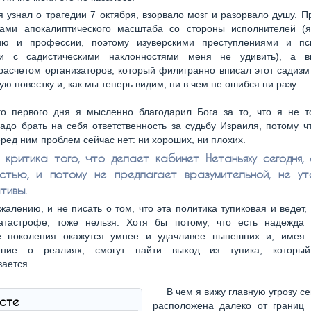
 я узнал о трагедии 7 октября, взорвало мозг и разорвало душу. 
вами апокалиптического масштаба со стороны исполнителей (
ию и профессии, поэтому изуверскими преступлениями и пс
и с садистическими наклонностями меня не удивить), а 
асчетом организаторов, который филигранно вписал этот садиз
ую повестку и, как мы теперь видим, ни в чем не ошибся ни разу.
о первого дня я мысленно благодарил Бога за то, что я не то
адо брать на себя ответственность за судьбу Израиля, потому 
ред ним проблем сейчас нет: ни хороших, ни плохих.
критика того, что делает кабинет Нетаньяху сегодня,
стью, и потому не предлагает вразумительной, не ут
тивы.
ожалению, и не писать о том, что эта политика тупиковая и ведет,
катастрофе, тоже нельзя. Хотя бы потому, что есть надежда 
 поколения окажутся умнее и удачливее нынешних и, имея 
ление о реалиях, смогут найти выход из тупика, которы
ается.
В чем я вижу главную угрозу с
ксте
расположена далеко от границ 