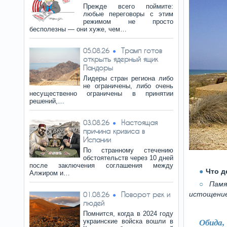
Прежде всего поймите:
любые переговоры с этим
режимом не просто
бесполезны — они хуже, чем…
Трамп готов
05.08.26
открыть ядерный ящик
Пандоры
Лидеры стран региона либо
не ограничены, либо очень
несущественно ограничены в принятии
решений,…
Настоящая
03.08.26
причина кризиса в
Испании
По странному стечению
обстоятельств через 10 дней
после заключения соглашения между
Что д
Алжиром и…
Памя
Поворот рек и
истощение»
01.08.26
людей
Помнится, когда в 2024 году
украинские войска вошли в
Обида