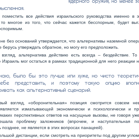
ядерного оружия, но менее з
мысленная.
 поместить все действия израильского руководства именно в э
 то многое из того, что сейчас кажется бесспорным, будет выг
оспоримым.
 не без оснований утверждается, что альтернативы наземной опер
е берусь утверждать обратное, но могу его предположить.
взгляд, альтернатива действию есть всегда – бездействие. То 
Израиль мог остаться в рамках традиционной для него реакции н
наю, было бы это лучше или хуже, но чисто теорети
ебе представить, и поэтому такую опцию впол
ивать как альтернативный сценарий.
вый взгляд, «оборонительная» позиция смотрится совсем не
 является изматывающей экономически и психологически и п
каких перспективных ответов на насущные вызовы, не говоря уже
шала проблему заложников (впрочем, и наступательная по
 позднее, не является в этих вопросах панацеей).
ольшой дистанции, если смотреть на приоритеты под другим углом