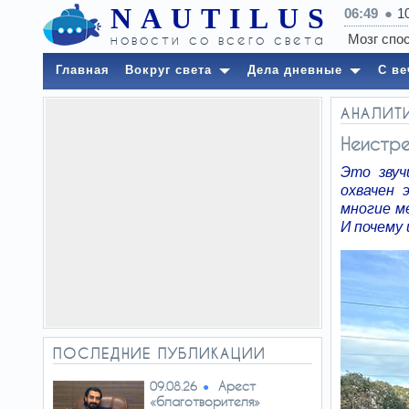
NAUTILUS
06:49
1
новости со всего света
Главная
Вокруг света
Дела дневные
С ве
АНАЛИТ
Неистре
Это звуч
охвачен 
многие м
И почему
ПОСЛЕДНИЕ ПУБЛИКАЦИИ
Арест
09.08.26
«благотворителя»