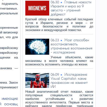
Главные новости
06:30
подчинить
Израиля и мира за 9
гнетаемых.
августа – утренний
циональные
дайджест
Краткий обзор ключевых событий последних
суток в Израиле, регионе и мире – от
вопросов безопасности и политики до
орененные
экономики и международной повестки.
ый визионер
л, что для
Мозг способен
06:23
восстанавливать
еврейскому
утраченные воспоминания
- исследование
еврейскому
ащении на
Ученые объяснили, какие
механизмы в мозге человека влияют на
возможность вспомнить эпизоды из жизни.
манизма —
Исследование
06:09
Visual Capitalist: какие
лема. Закон
профессии не заменит
ИИ
о принимают
Новый аналитический отчет показал, какие
популярные специальности остаются
 имеющие
наиболее устойчивыми к развитию
искусственного интеллекта. Первые места в
й основы,
рейтинге заняли профессии, требующие