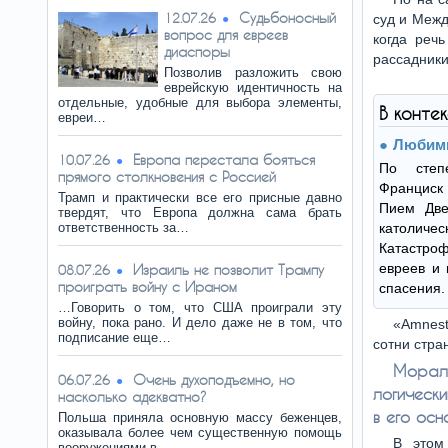
Судьбоносный
12.07.26
суд и Межд
вопрос для евреев
когда реч
диаспоры
рассадники
Позволив разложить свою
еврейскую идентичность на
отдельные, удобные для выбора элементы,
В конте
евреи…
Любим
Европа перестала бояться
10.07.26
По степ
прямого столкновения с Россией
Франциск
Трамп и практически все его присные давно
Пием Две
твердят, что Европа должна сама брать
ответственность за…
католич
Катастро
евреев и 
Израиль не позволит Трампу
08.07.26
проиграть войну с Ираном
спасения.
…Говорить о том, что США проиграли эту
войну, пока рано. И дело даже не в том, что
«Amnest
подписание еще…
сотни стра
Морал
Очень духоподъемно, но
06.07.26
логическ
насколько адекватно?
в его осн
Польша приняла основную массу беженцев,
оказывала более чем существенную помощь
В этом
вооружениями в…