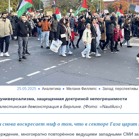
25.05.2025
Аналитика
Мелани Филлипс
Запад: перспективы
универсализма, защищенная доктриной непогрешимости
алестинская демонстрация в Берлине. (Фото: «Nautilus»)
и снова воскресает миф о том, что в секторе Газа царит 
ерждение, многократно повторённое ведущими западными СМИ за