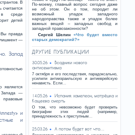
странтов. В
По-моему, главный вопрос сегодня даже
ь считается
не об этом. Он о том, породит ли
возможный упадок западного
в среде
народоправства также и упадок более
орит детей
важных вещей – западных свобод и
западной правозаконности?
«Вы правда
Сергей Шелин
«Что будет вместо
старых демократий?»
еблишмент —
ДРУГИЕ ПУБЛИКАЦИИ
но. Запад
Всадники нового
30.05.26
антисемитизма
товностью
7 октября и его последствия, парадоксально,
усилили антиизраильскую и антиеврейскую
ненависть. Если…
о является
а Запада —
Испания: хамелеон, матрёшка и
14.05.26
е правовые
Кащеева смерть
О том, что невозможно будет проверить
биографии этих людей (например,
mnesty» и
принадлежность к преступным…
астные и
А потом будет вот что…
25.03.26
 уголовный