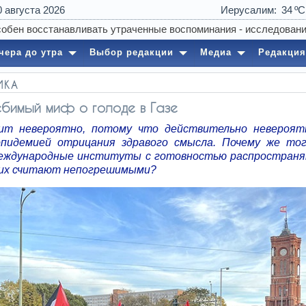
0 августа 2026
Иерусалим
34
чера до утра
Выбор редакции
Медиа
Редакция
ИКА
бимый миф о голоде в Газе
ит невероятно, потому что действительно невероят
эпидемией отрицания здравого смысла. Почему же то
еждународные институты с готовностью распростран
 их считают непогрешимыми?