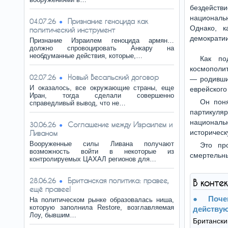
бездейст
националь
Признание геноцида как
04.07.26
Однако, к
политический инструмент
демократии
Признание Израилем геноцида армян…
должно спровоцировать Анкару на
необдуманные действия, которые,…
Как по
космополит
Новый Весальский договор
02.07.26
— родивши
И оказалось, все окружающие страны, еще
еврейского
Иран, тогда сделали совершенно
Он поня
справедливый вывод, что не…
партикуля
национал
Соглашение между Израилем и
30.06.26
историческ
Ливаном
Вооруженные силы Ливана получают
Это пр
возможность войти в некоторые из
смертельны
контролируемых ЦАХАЛ регионов для…
Британская политика: правее,
28.06.26
В конте
ещё правее!
Поч
На политическом рынке образовалась ниша,
которую заполнила Restore, возглавляемая
действую
Лоу, бывшим…
Британск