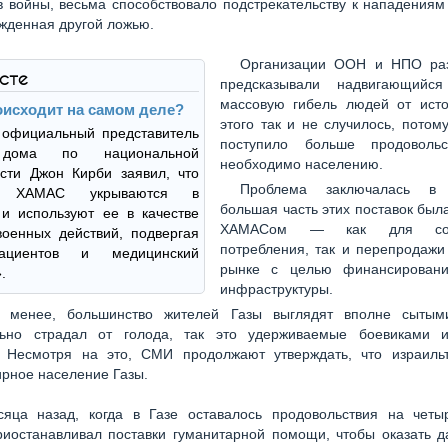
 войны, весьма способствовало подстрекательству к нападениям
жденная другой ложью.
Организации ООН и НПО ра
ксте
предсказывали надвигающийс
массовую гибель людей от ист
оисходит на самом деле?
этого так и не случилось, потому
 официальный представитель
поступило больше продовольс
 дома по национальной
необходимо населению.
сти Джон Кирби заявил, что
Проблема заключалась в
ки ХАМАС укрываются в
большая часть этих поставок был
и используют ее в качестве
ХАМАСом — как для собс
оенных действий, подвергая
потребления, так и перепродажи
ациентов и медицинский
рынке с целью финансировани
.
инфраструктуры.
 менее, большинство жителей Газы выглядят вполне сытым
льно страдал от голода, так это удерживаемые боевиками и
. Несмотря на это, СМИ продолжают утверждать, что израиль
рное население Газы.
яца назад, когда в Газе оставалось продовольствия на четы
риостанавливал поставки гуманитарной помощи, чтобы оказать д