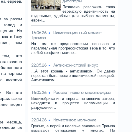
диаспоры
 на евреев.
Позволив разложить свою
еврейскую идентичность на
отдельные, удобные для выбора элементы,
з за разом
евреи…
я голод и
ощения. Но
Цивилизационный момент
16.06.26
 как в Газу
Трампа
твия, чем
На том же предположении основана и
параллельная прогрессистская вера в то, что
любой конфликт можно…
 том, что
а захвачена
Антисионистский вирус
22.05.26
твенного
…А этот корень - антисионизм. Он давно
 на черном
перестал быть просто политической позицией.
я военной
Антисионизм…
Рассвет нового миропорядка
и. Вот кто
16.05.26
зраильские
Великобритания и Европа, по мнению автора,
находятся в процессе исламизации и
тяне морят
разрушения…
Нечестивое молчание
22.04.26
ре месяца,
Грубые, а порой и нелепые заявления Трампа
авление на
вызывают отторжение у многих. Но