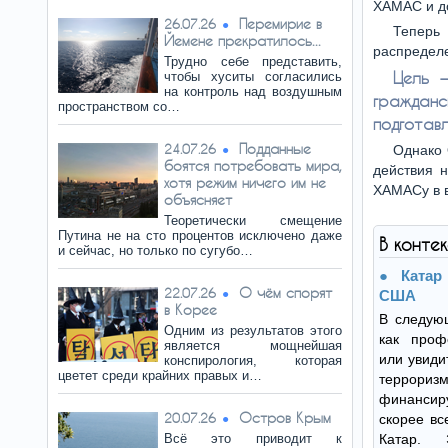
ХАМАС и до
Перемирие в
26.07.26
Теперь
Йемене прекратилось...
распределе
Трудно себе представить,
Цель 
чтобы хуситы согласились
на контроль над воздушным
граждан
пространством со…
подготавл
Подданные
24.07.26
Однако 
боятся потребовать мира,
действия 
хотя режим ничего им не
ХАМАСу в в
объясняет
Теоретически смещение
Путина не на сто процентов исключено даже
В конте
и сейчас, но только по сугубо…
Катар
О чём спорят
22.07.26
США
в Корее
В следующ
Одним из результатов этого
как проф
является мощнейшая
или увиди
конспирология, которая
цветет среди крайних правых и…
террориз
финансиру
Остров Крым
20.07.26
скорее вс
Всё это приводит к
Катар.