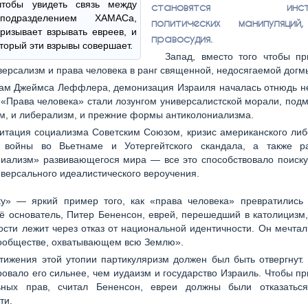
чтобы увидеть связь между
становятся инстру
одразделением ХАМАСа,
политических манипуляц
ризывает взрывать евреев, и
правосудия.
оторый эти взрывы совершает.
Запад, вместо того чтобы пр
версализм и права человека в ранг священной, недосягаемой догм
ам Джеймса Леффлера, демонизация Израиля началась отнюдь не
 «Права человека» стали лозунгом универсалистской морали, под
м, и либерализм, и прежние формы антиколониализма.
итация социализма Советским Союзом, кризис американского либ
е войны во Вьетнаме и Уотергейтского скандала, а также р
ниализм» развивающегося мира — все это способствовало поиску
иверсального идеалистического вероучения.
y» — яркий пример того, как «права человека» превратились 
ё основатель, Питер Бененсон, еврей, перешедший в католицизм,
тости лежит через отказ от национальной идентичности. Он мечта
ообществе, охватывающем всю Землю».
тижения этой утопии партикуляризм должен был быть отвергнут.
овало его сильнее, чем иудаизм и государство Израиль. Чтобы п
ьных прав, считал Бененсон, евреи должны были отказатьс
ти.