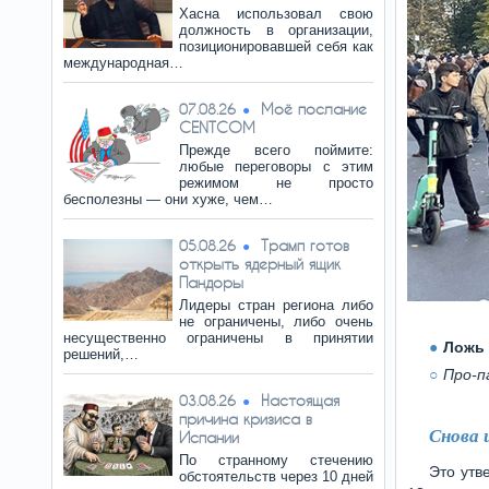
Хасна использовал свою
должность в организации,
позиционировавшей себя как
международная…
Моё послание
07.08.26
CENTCOM
Прежде всего поймите:
любые переговоры с этим
режимом не просто
бесполезны — они хуже, чем…
Трамп готов
05.08.26
открыть ядерный ящик
Пандоры
Лидеры стран региона либо
не ограничены, либо очень
несущественно ограничены в принятии
Ложь 
решений,…
Про-п
Настоящая
03.08.26
причина кризиса в
Снова 
Испании
По странному стечению
Это утв
обстоятельств через 10 дней