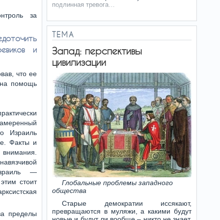
подлинная тревога…
нтроль за
ТЕМА
доточить
евиков и
Запад: перспективы
цивилизации
вав, что ее
 на помощь
актически
амеренный
о Израиль
е. Факты и
 внимания.
вязчивой
зраиль —
 этим стоит
Глобальные проблемы западного
общества
ксистская
Старые демократии иссякают,
превращаются в муляжи, а какими будут
за пределы
новые и будут ли вообще – никто не знает.