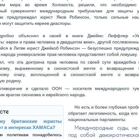
вием мира во время Холокоста, решили, что необходимо 
ный суверенитет международным трибуналам для защиты у
ак предупреждал юрист Яков Робинсон, только сильные на
 могут защитить евреев диаспоры.
дробно объяснял в своей в книге Джеймс Леффлер «Ук
ы: евреи и права человека в двадцатом веке», другой послевоенн
йся в Литве юрист Джейкоб Робинсон — безуспешно предупрежда
 народа универсализм прав человека представляет собой ловушку.
л, что эта доктрина прав человека по своей сути враждебна 
ризму, выраженному в сионистской мечте о возвращении 
ьному очагу, воплощенной в сионистской мечте о возвр
ую родину.
отиворечие и сделало ООН — носителя международного гу
м врагом сионизма и еврейского народа.
Но есть и более глубокая проб
ксте
обретает легитимность, когда ег
национальные парламенты.
ему британские юристы
т в интересах ХАМАСа?
Международные суды, не
под собой демократическо
им политикам понадобилось