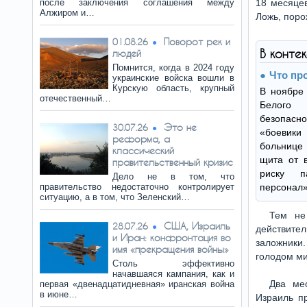
после заключения соглашения между
18 месяцев
Алжиром и…
Ложь, поро
Поворот рек и
01.08.26
В конте
людей
Помнится, когда в 2024 году
Что пр
украинские войска вошли в
Курскую область, крупный
В ноябре
отечественный…
Белого
безопасно
Это не
30.07.26
«боеви
реформа, а
больнице 
классический
щита от в
правительственный кризис
риску п
Дело не в том, что
правительство недостаточно контролирует
персонал»
ситуацию, а в том, что Зеленский…
Тем не
США, Израиль
28.07.26
действите
и Иран: конфронтация во
заложники
имя «прекращения войны»
голодом ми
Столь эффективно
начавшаяся кампания, как и
Два мес
первая «двенадцатидневная» иранская война
в июне…
Израиль п