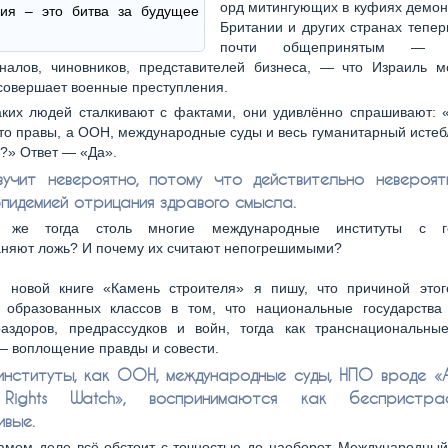
орд митингующих в куфиях демон
ния – это битва за будущее
Британии и других странах тепер
почти общепринятым — 
налов, чиновников, представителей бизнеса, — что Израиль м
совершает военные преступления.
аких людей сталкивают с фактами, они удивлённо спрашивают: 
что правы, а ООН, международные суды и весь гуманитарный ист
?» Ответ — «Да».
учит невероятно, потому что действительно невероят
эпидемией отрицания здравого смысла.
 же тогда столь многие международные институты с го
аняют ложь? И почему их считают непогрешимыми?
 новой книге «Камень строителя» я пишу, что причиной этог
 образованных классов в том, что национальные государств
раздоров, предрассудков и войн, тогда как транснациональны
— воплощение правды и совести.
институты, как ООН, международные суды, НПО вроде «A
Rights Watch», воспринимаются как беспристр
ивые.
амом деле всё обстоит с точностью до наоборот. Международный