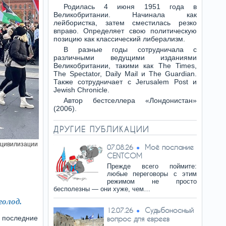
Родилась 4 июня 1951 года в
Великобритании. Начинала как
лейбористка, затем сместилась резко
вправо. Определяет свою политическую
позицию как классический либерализм.
В разные годы сотрудничала с
различными ведущими изданиями
Великобритании, такими как The Times,
The Spectator, Daily Mail и The Guardian.
Также сотрудничает с Jerusalem Post и
Jewish Chronicle.
Автор бестселлера «Лондонистан»
(2006).
ДРУГИЕ ПУБЛИКАЦИИ
 цивилизации
Моё послание
07.08.26
CENTCOM
Прежде всего поймите:
любые переговоры с этим
режимом не просто
бесполезны — они хуже, чем…
голод.
Судьбоносный
12.07.26
 последние
вопрос для евреев