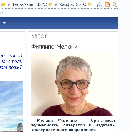
Тель-Авив
32
Хайфа
25
05:57
Свежие продукты, которые вы зря хран
АВТОР
Филлипс Мелани
но. Запад
гда столь
яют ложь?
Мелани Филлипс — британская
журналистка, литератор и издатель
консервативного направления