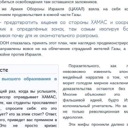
биться освобождения там оставшихся заложников.
 же Армия Обороны Израиля (ЦАХАЛ) взяла на себя ко
нием продовольствия в южной части Газы.
— предотвратить хищения со стороны ХАМАС и сосре
ских в определённых зонах, тем самым изолируя бо
ивая почву для их окончательного разгрома.
ООН отказалась принять этот план, чем наглядно продемонстриро
направлены вовсе не на облегчение страданий жителей Газы, а
ойне против Израиля.
Поразительного, как пр
ксте
невозможно изменить злон
медийный нарратив о том, чт
 высшего образования в
морит голодом мирное населени
доказательства остаются без
ий раз, когда вы услышите,
Многие объясняют это на
ессор оправдывает ХАМАС,
фальшивой идеей, будто И
те, как студенты прославляют
колониальный угнетатель. Но за
м, спросите себя: кто это
не только революционная мар
ет? кто за этим стоит? Ответ,
идеология.
его, приведет вас прямиком в
Эти мифы проникли далеко 
 Это не просто кризис