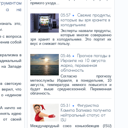
ментом
прямого ухода…
ий, а не
Свежие продукты,
05:57
которые вы зря храните в
изнать это,
холодильнике
ы.
Эксперты назвали продукты,
которые многие совершенно
 с вопроса
зря хранят в холодильнике. Это портит их
менив собой
вкус и снижает пользу.
ерализма в
Прогноз погоды в
05:46
Израиле на 10 августа:
адикальный
жарко, переменная
 на Западе
облачность
Согласно прогнозу
метеослужбы Израиля, в понедельник, 10
в светскую
августа, температура немного повысится и
 верил, что
будет выше среднесезонной. Переменная
облачность.
л о «едином
Фигуристка
05:31
 А ничто не
Камила Валиева получила
ринять идею
нейтральный статус от
я от своей
ISU
Международный союз конькобежцев (ISU)