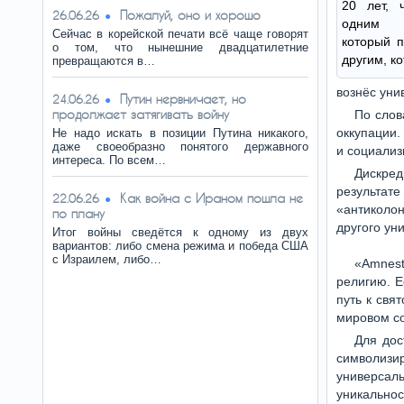
20 лет, 
Пожалуй, оно и хорошо
26.06.26
одним п
Сейчас в корейской печати всё чаще говорят
который п
о том, что нынешние двадцатилетние
другим, к
превращаются в…
вознёс уни
Путин нервничает, но
24.06.26
продолжает затягивать войну
По слов
оккупации.
Не надо искать в позиции Путина никакого,
даже своеобразно понятого державного
и социализ
интереса. По всем…
Дискред
результат
Как война с Ираном пошла не
22.06.26
«антиколо
по плану
другого ун
Итог войны сведётся к одному из двух
вариантов: либо смена режима и победа США
с Израилем, либо…
«Amnest
религию. Е
путь к свя
мировом с
Для дос
символизир
универсал
уникальнос