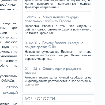
Демократия неповоротлива и неуклюжа, но
легче исправляет допущенные ошибки.
дов Линча»,
Диктатура оперативна и…
ва», — это
Война выявила текущую
19.02.26
тотальную слабость Европы
т выделяет
Проблема Европы в том, что «здесь и
шени для
сейчас» самостоятельно Европа почти ничего
инации и
не может, кроме как…
танского
y Jackson
Почему Европа никогда не
01.02.26
 года эта
пойдет против США
окладов по
Нынешнее руководство Европы – что глава
Еврокомисии Урсула фон дер Ляйен, что ее
е упоминала
еврокомиссар по…
ки «живого
ьёзно не
Смерть идеи и рождение
21.11.25
химеры
убликовали
Америка теряет культ личной свободы, а ее
я ХАМАСа.
индивидуализм растворяется в коллективных
ценностях…
та стало
, лежащей
ВСЕ НОВОСТИ
отрясённые