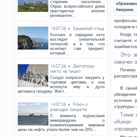
старению населения…
образова
Образ всероссийского дома
Америки.
престарелых вполне
релевантен:…
профессио
голодом и 
Крымский стыд
18.07.26
Когда т
Коллапс в середине лета
выглядит унизительной
считаете, 
оплеухой, а в том, что
ошибаются
исчезает сам предмет,
который…
Это зв
охвачен 
Диктатору
16.07.26
Почему
никто не пишет
распростр
Солдат попросил закурить у
торговки цветами, а она
воткнула ему в дуло
В своей
автомата гвоздику. Жест…
убеждение
источник 
Ключ к
14.07.26
структуры 
разгадке секрета
Такие 
С момента подписания
меморандума о
«Human 
взаимопонимании мировые
справедл
цены на нефть упали более чем на 20%.…
Но на с