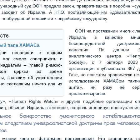
ународный суд ООН предали закон, превратившись в подобие «су
ь заходит об Израиле. А НПО, поставляющие им «доказательст
 необузданной ненависти к еврейскому государству.
ООН на протяжении многих ле
ксте
Израиль в качестве ми
беспрецедентной дискрим
ый папа ХАМАСа
давления. По данным бри
ени ненависти к евреям
аналитического центра «Henr
 мог смело соперничать с
Society», с 7 октября 2023
надцатым – главой римско-
организация опубликовала 367 д
еской церкви во время
Газе, но при этом практически н
фы, знавшим об уничтожении
использование ХАМАСом такти
не сделавшим ничего для их
щита», ни разу её сер
проанализировав.
y», «Human Rights Watch» и другие подобные организации оп
ниц, обвиняя Израиль в геноциде, напрочь игнорируя преступлени
ьное банкротство гуманитарного истеблишмен
им следствием универсалистской доктрины прав человека
ове.
 учении кроется фатальное противоречие. Его сторонники, п