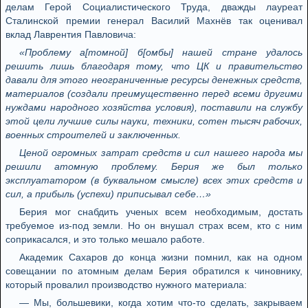
делам Герой Социалистического Труда, дважды лауреат
Сталинской премии генерал Василий Махнёв так оценивал
вклад Лаврентия Павловича:
«Проблему а[томной] б[омбы] нашей стране удалось
решить лишь благодаря тому, что ЦК и правительство
давали для этого неограниченные ресурсы денежных средств,
материалов (создали преимущественно перед всеми другими
нуждами народного хозяйства условия), поставили на службу
этой цели лучшие силы науки, техники, сотен тысяч рабочих,
военных строителей и заключенных.
Ценой огромных затрат средств и сил нашего народа мы
решили атомную проблему. Берия же был только
эксплуататором (в буквальном смысле) всех этих средств и
сил, а прибыль (успехи) приписывал себе…»
Берия мог снабдить ученых всем необходимым, достать
требуемое из-под земли. Но он внушал страх всем, кто с ним
соприкасался, и это только мешало работе.
Академик Сахаров до конца жизни помнил, как на одном
совещании по атомным делам Берия обратился к чиновнику,
который провалил производство нужного материала:
— Мы, большевики, когда хотим что-то сделать, закрываем