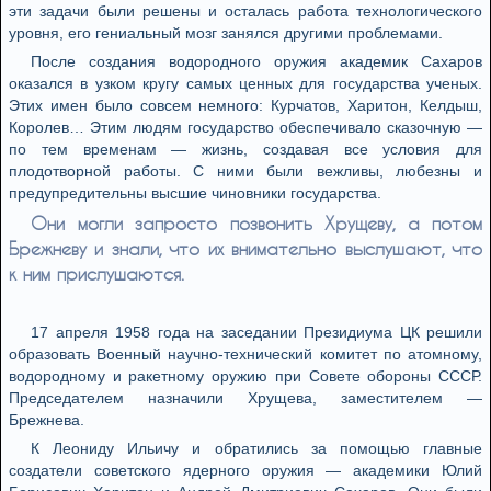
эти задачи были решены и осталась работа технологического
уровня, его гениальный мозг занялся другими проблемами.
После создания водородного оружия академик Сахаров
оказался в узком кругу самых ценных для государства ученых.
Этих имен было совсем немного: Курчатов, Харитон, Келдыш,
Королев… Этим людям государство обеспечивало сказочную —
по тем временам — жизнь, создавая все условия для
плодотворной работы. С ними были вежливы, любезны и
предупредительны высшие чиновники государства.
Они могли запросто позвонить Хрущеву, а потом
Брежневу и знали, что их внимательно выслушают, что
к ним прислушаются.
17 апреля 1958 года на заседании Президиума ЦК решили
образовать Военный научно-технический комитет по атомному,
водородному и ракетному оружию при Совете обороны СССР.
Председателем назначили Хрущева, заместителем —
Брежнева.
К Леониду Ильичу и обратились за помощью главные
создатели советского ядерного оружия — академики Юлий