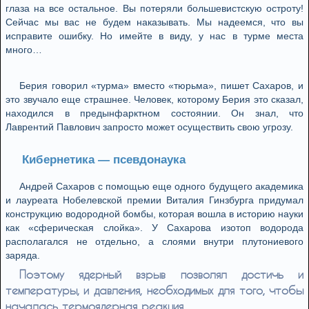
глаза на все остальное. Вы потеряли большевистскую остроту!
Сейчас мы вас не будем наказывать. Мы надеемся, что вы
исправите ошибку. Но имейте в виду, у нас в турме места
много…
Берия говорил «турма» вместо «тюрьма», пишет Сахаров, и
это звучало еще страшнее. Человек, которому Берия это сказал,
находился в предынфарктном состоянии. Он знал, что
Лаврентий Павлович запросто может осуществить свою угрозу.
Кибернетика — псевдонаука
Андрей Сахаров с помощью еще одного будущего академика
и лауреата Нобелевской премии Виталия Гинзбурга придумал
конструкцию водородной бомбы, которая вошла в историю науки
как «сферическая слойка». У Сахарова изотоп водорода
располагался не отдельно, а слоями внутри плутониевого
заряда.
Поэтому ядерный взрыв позволял достичь и
температуры, и давления, необходимых для того, чтобы
началась термоядерная реакция.