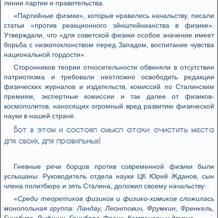
линии партии и правительства.
«Партийные физики», которые нравились начальству, писали
статьи «против реакционного эйнштейнианства в физике».
Утверждали, что «для советской физики особое значение имеет
борьба с низкопоклонством перед Западом, воспитание чувства
национальной гордости».
Сторонников теории относительности обвиняли в отсутствии
патриотизма и требовали неотложно освободить редакции
физических журналов и издательств, комиссий по Сталинским
премиям, экспертные комиссии и так далее от физиков-
космополитов, наносящих огромный вред развитию физической
науки в нашей стране.
Вот в этом и состоял смысл атаки: очистить места
для своих, для правильных!
Гневные речи борцов против современной физики были
услышаны. Руководитель отдела науки ЦК Юрий Жданов, сын
члена политбюро и зять Сталина, доложил своему начальству:
«Среди теоретиков физиков и физико-химиков сложилась
монопольная группа: Ландау, Леонтович, Фрумкин, Френкель,