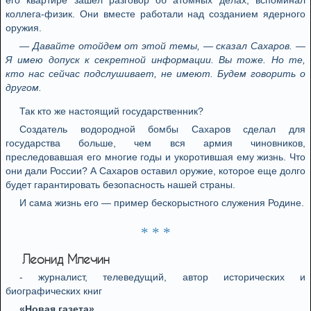
его квартире зашел разговор об атомных делах, вспоминал
коллега-физик. Они вместе работали над созданием ядерного
оружия.
— Давайте отойдем от этой темы, — сказал Сахаров. —
Я имею допуск к секретной информации. Вы тоже. Но те,
кто нас сейчас подслушивает, не имеют. Будем говорить о
другом.
Так кто же настоящий государственник?
Создатель водородной бомбы Сахаров сделал для
государства больше, чем вся армия чиновников,
преследовавшая его многие годы и укоротившая ему жизнь. Что
они дали России? А Сахаров оставил оружие, которое еще долго
будет гарантировать безопасность нашей страны.
И сама жизнь его — пример бескорыстного служения Родине.
* * *
Леонид Млечин
- журналист, телеведущий, автор исторических и
биографических книг
«Новая газета»