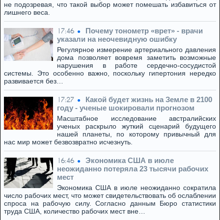
не подозревая, что такой выбор может помешать избавиться от
лишнего веса.
Почему тонометр «врет» - врачи
17:46
указали на неочевидную ошибку
Регулярное измерение артериального давления
дома позволяет вовремя заметить возможные
нарушения в работе сердечно-сосудистой
системы. Это особенно важно, поскольку гипертония нередко
развивается без…
Какой будет жизнь на Земле в 2100
17:27
году - ученые шокировали прогнозом
Масштабное исследование австралийских
ученых раскрыло жуткий сценарий будущего
нашей планеты, по которому привычный для
нас мир может безвозвратно исчезнуть.
Экономика США в июле
16:46
неожиданно потеряла 23 тысячи рабочих
мест
Экономика США в июле неожиданно сократила
число рабочих мест, что может свидетельствовать об ослаблении
спроса на рабочую силу. Согласно данным Бюро статистики
труда США, количество рабочих мест вне…