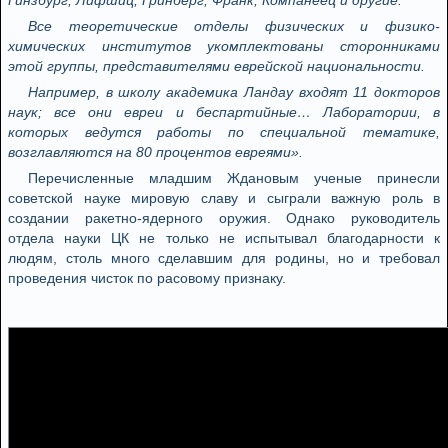
Гинзбург, Лифшиц, Гринберг, Франк, Компанеец и другие.
Все теоретические отделы физических и физико-
химических институтов укомплектованы сторонниками
этой группы, представителями еврейской национальности.
Например, в школу академика Ландау входят 11 докторов
наук; все они евреи и беспартийные… Лаборатории, в
которых ведутся работы по специальной тематике,
возглавляются на 80 процентов евреями».
Перечисленные младшим Ждановым ученые принесли
советской науке мировую славу и сыграли важную роль в
создании ракетно-ядерного оружия. Однако руководитель
отдела науки ЦК не только не испытывал благодарности к
людям, столь много сделавшим для родины, но и требовал
проведения чисток по расовому признаку.