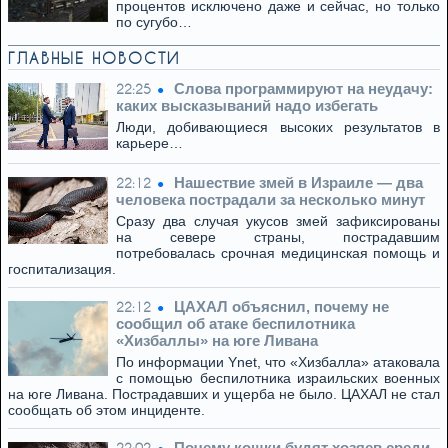
процентов исключено даже и сейчас, но только
по сугубо…
ГЛАВНЫЕ НОВОСТИ
Слова программируют на неудачу:
22:25
каких высказываний надо избегать
Люди, добивающиеся высоких результатов в
карьере…
Нашествие змей в Израиле — два
22:12
человека пострадали за несколько минут
Сразу два случая укусов змей зафиксированы
на севере страны, пострадавшим
потребовалась срочная медицинская помощь и
госпитализация.
ЦАХАЛ объяснил, почему не
22:12
сообщил об атаке беспилотника
«Хизбаллы» на юге Ливана
По информации Ynet, что «Хизбалла» атаковала
с помощью беспилотника израильских военных
на юге Ливана. Пострадавших и ущерба не было. ЦАХАЛ не стал
сообщать об этом инциденте.
Почему кошки будят хозяев среди