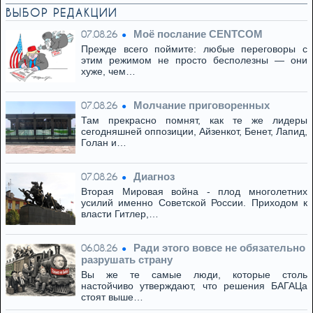
ВЫБОР РЕДАКЦИИ
Моё послание CENTCOM
07.08.26
Прежде всего поймите: любые переговоры с
этим режимом не просто бесполезны — они
хуже, чем…
Молчание приговоренных
07.08.26
Там прекрасно помнят, как те же лидеры
сегодняшней оппозиции, Айзенкот, Бенет, Лапид,
Голан и…
Диагноз
07.08.26
Вторая Мировая война - плод многолетних
усилий именно Советской России. Приходом к
власти Гитлер,…
Ради этого вовсе не обязательно
06.08.26
разрушать страну
Вы же те самые люди, которые столь
настойчиво утверждают, что решения БАГАЦа
стоят выше…