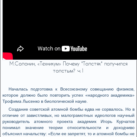
М.Солонин, «Техникум» Почему "Толстяк" получился
толстым? ч.1
Началась подготовка к Всесоюзному совещанию физиков,
которое должно было повторить успех «народного академика»
Трофима Лысенко в биологической науке.
Создание советской атомной бомбы едва не сорвалось. Но в
отличие от завистливых, но малограмотных идеологов научный
руководитель атомного проекта академик Игорь Курчатов
понимал значение теории относительности и доходчиво
объяснил начальству: «Если ее запретят, то и атомной бомбы не