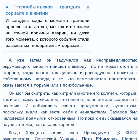
Чернобыльская трагедия в
сериале и в жизни
И сегодня, когда с момента трагедии
прошло столько лет, мы так и не знаем
ни точной причины аварии, ни даже
того момента, с которого события стали
развиваться необратимым образом…
А уже затем он задумался над несправедливостью
окружающего мира и пришел к выводу, что не может стоять в
стороне, когда власть так цинично и равнодушно относится к
собственному народу, а те, кто осмеливается протестовать,
оказываются в тюрьме или в психбольнице.
Он мог бы схитрить, как хитрили многие его коллеги, которые,
как и он, возмущались тем, что видели, но не хотели ссориться с
властью. И добивались своего продуманным лукавством,
поскольку знали, как вести себя с начальством. Сахаров был
человеком прямым и откровенным. Но пока он высказывался на
научные темы, начальство терпело.
Когда Хрущева сняли, член Президиума ЦК КПСС
руководитель Советской Украины Петр Ефимович Шелест