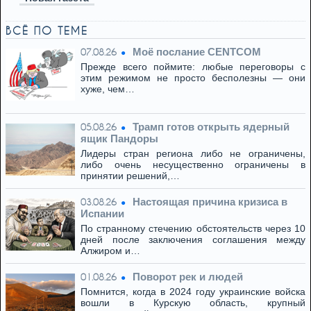
ВСЁ ПО ТЕМЕ
Моё послание CENTCOM
07.08.26
Прежде всего поймите: любые переговоры с
этим режимом не просто бесполезны — они
хуже, чем…
Трамп готов открыть ядерный
05.08.26
ящик Пандоры
Лидеры стран региона либо не ограничены,
либо очень несущественно ограничены в
принятии решений,…
Настоящая причина кризиса в
03.08.26
Испании
По странному стечению обстоятельств через 10
дней после заключения соглашения между
Алжиром и…
Поворот рек и людей
01.08.26
Помнится, когда в 2024 году украинские войска
вошли в Курскую область, крупный