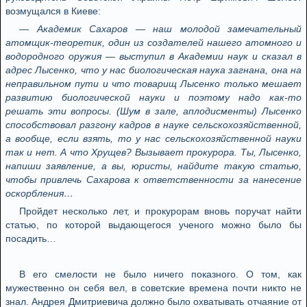
возмущался в Киеве:
— Академик Сахаров — наш молодой замечательный
атомщик-теоретик, один из создателей нашего атомного и
водородного оружия — выступил в Академии наук и сказал в
адрес Лысенко, что у нас биологическая наука загнана, она на
неправильном пути и что товарищ Лысенко только мешает
развитию биологической науки и поэтому надо как-то
решать эти вопросы. (Шум в зале, аплодисменты) Лысенко
способствовал разгону кадров в науке сельскохозяйственной,
а вообще, если взять, то у нас сельскохозяйственной науки
так и нет. А что Хрущев? Вызывает прокурора. Ты, Лысенко,
напиши заявление, а вы, юристы, найдите такую статью,
чтобы привлечь Сахарова к ответственности за нанесение
оскорбления…
Пройдет несколько лет, и прокурорам вновь поручат найти
статью, по которой выдающегося ученого можно было бы
посадить…
В его смелости не было ничего показного. О том, как
мужественно он себя вел, в советские времена почти никто не
знал. Андрея Дмитриевича должно было охватывать отчаяние от