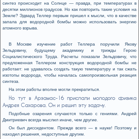
синтез происходит на Солнце — правда, при температурах в
десятки миллионов градусов. Но как повторить такие условия на
Земле? Эдвард Теллер первым пришел к мысли, что в качестве
запала для водородной бомбы можно использовать энергию
атомного взрыва.
В Москве изучение работ Теллера поручили Якову
Зельдовичу, будущему академику и трижды Герою
Социалистического Труда. Расчеты показали Зельдовичу, что
предложенная Теллером конструкция водородной бомбы не
работает: не удавалось создать такую температуру и так сжать
изотопы водорода, чтобы началась самопроизвольная реакция
синтеза.
На этом работы вполне могли прекратиться.
Но тут в Арзамас-16 прислали молодого физика
Андрея Сахарова. Он и решил эту задачу.
Подобные озарения случаются только с гениями. Андрей
Дмитриевич всегда мыслил иначе, чем другие.
Он был диссидентом. Прежде всего — в науке! Поэтому и
находил решения, недоступные другим.