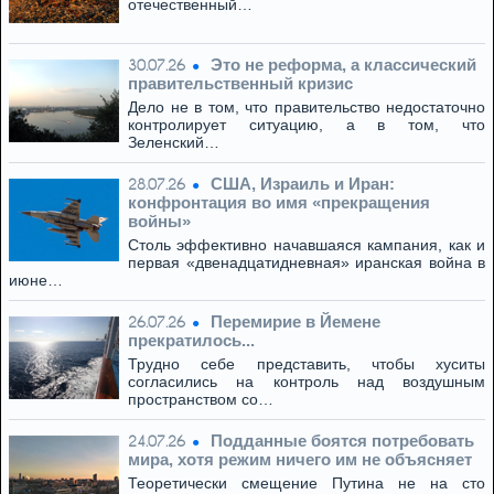
отечественный…
Это не реформа, а классический
30.07.26
правительственный кризис
Дело не в том, что правительство недостаточно
контролирует ситуацию, а в том, что
Зеленский…
США, Израиль и Иран:
28.07.26
конфронтация во имя «прекращения
войны»
Столь эффективно начавшаяся кампания, как и
первая «двенадцатидневная» иранская война в
июне…
Перемирие в Йемене
26.07.26
прекратилось...
Трудно себе представить, чтобы хуситы
согласились на контроль над воздушным
пространством со…
Подданные боятся потребовать
24.07.26
мира, хотя режим ничего им не объясняет
Теоретически смещение Путина не на сто