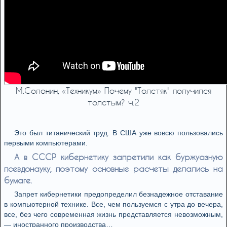
М.Солонин, «Техникум» Почему "Толстяк" получился
толстым? ч.2
Это был титанический труд. В США уже вовсю пользовались
первыми компьютерами.
А в СССР кибернетику запретили как буржуазную
псевдонауку, поэтому основные расчеты делались на
бумаге.
Запрет кибернетики предопределил безнадежное отставание
в компьютерной технике. Все, чем пользуемся с утра до вечера,
все, без чего современная жизнь представляется невозможным,
— иностранного производства…