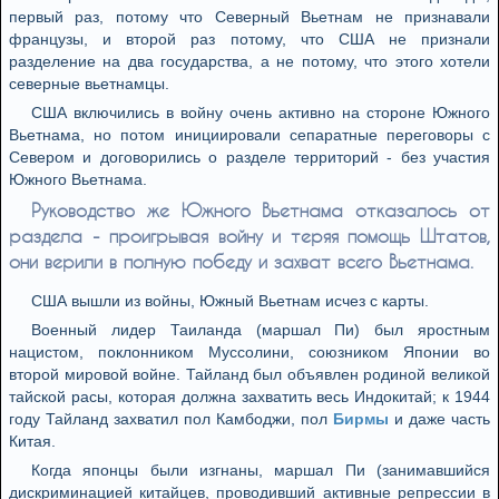
первый раз, потому что Северный Вьетнам не признавали
французы, и второй раз потому, что США не признали
разделение на два государства, а не потому, что этого хотели
северные вьетнамцы.
США включились в войну очень активно на стороне Южного
Вьетнама, но потом инициировали сепаратные переговоры с
Севером и договорились о разделе территорий - без участия
Южного Вьетнама.
Руководство же Южного Вьетнама отказалось от
раздела - проигрывая войну и теряя помощь Штатов,
они верили в полную победу и захват всего Вьетнама.
США вышли из войны, Южный Вьетнам исчез с карты.
Военный лидер Таиланда (маршал Пи) был яростным
нацистом, поклонником Муссолини, союзником Японии во
второй мировой войне. Тайланд был объявлен родиной великой
тайской расы, которая должна захватить весь Индокитай; к 1944
году Тайланд захватил пол Камбоджи, пол
Бирмы
и даже часть
Китая.
Когда японцы были изгнаны, маршал Пи (занимавшийся
дискриминацией китайцев, проводивший активные репрессии в