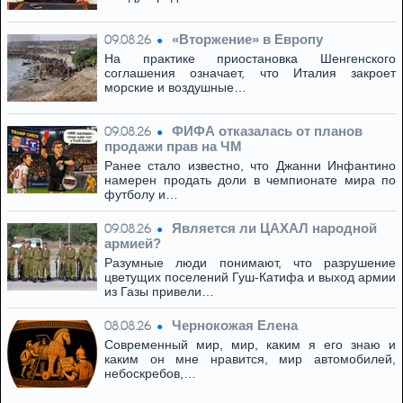
«Вторжение» в Европу
09.08.26
На практике приостановка Шенгенского
соглашения означает, что Италия закроет
морские и воздушные…
ФИФА отказалась от планов
09.08.26
продажи прав на ЧМ
Ранее стало известно, что Джанни Инфантино
намерен продать доли в чемпионате мира по
футболу и…
Является ли ЦАХАЛ народной
09.08.26
армией?
Разумные люди понимают, что разрушение
цветущих поселений Гуш-Катифа и выход армии
из Газы привели…
Чернокожая Елена
08.08.26
Современный мир, мир, каким я его знаю и
каким он мне нравится, мир автомобилей,
небоскребов,…