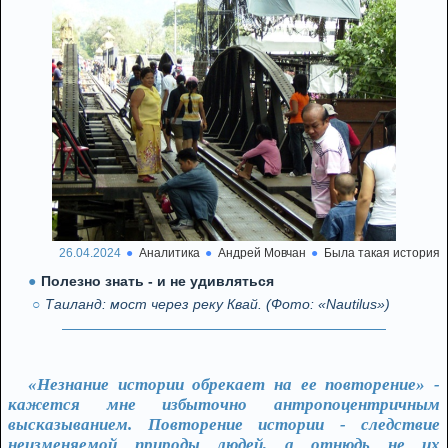
26.04.2024
Аналитика
Андрей Мовчан
Была такая история
Полезно знать - и не удивляться
Таиланд: мост через реку Квай. (Фото: «Nautilus»)
«Незнание истории обрекает на ее повторение» -
кажется мне избыточно антропоцентричным
высказыванием. Повторение истории - следствие
неизменяемой природы людей, а отнюдь не их