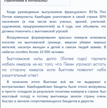
стрелочники и почтальоны!
Когда руководимые выпускником французского ВУЗа Пол
Потом коммунисты Камбоджи уничтожили в своей стране 30%
населения (в том числе всех ученых, врачей, учителей,
художников, предпринимателей) за 4 года, они объявили, что
должны покончить с вьетнамской угрозой.
Вооруженные формирования красных кхмеров атаковали
поселки на вьетнамской границе, зверски убивая мирных
жителей, насилуя женщин и детей и сжигая людей заживо. В
набегах погибло более 10 000 человек.
Вьетнамские силы долго (более года) терпели
набеги кхмеров из-за того, что Пекин угрожал встать
на сторону кхмеров если Вьетнам позволит себе
решительный ответ.
В конечном итоге Вьетнам всё же не выдержал и
контратаковал. Камбоджийские бандиты были плохо вооружены
и просто голодали (в результате политики кхмеров в стране был
массовый голод) и потому вьетнамцы заняли страну очень
быстро и загнали сопротивляющихся бандитов в джунгли.