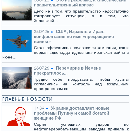
30.07.26
правительственный кризис
Дело не в том, что правительство недостаточно
контролирует ситуацию, а в том, что
Зеленский…
США, Израиль и Иран:
28.07.26
конфронтация во имя «прекращения
войны»
Столь эффективно начавшаяся кампания, как и
первая «двенадцатидневная» иранская война в
июне…
Перемирие в Йемене
26.07.26
прекратилось...
Трудно себе представить, чтобы хуситы
согласились на контроль над воздушным
пространством со…
ГЛАВНЫЕ НОВОСТИ
Украина доставляет новые
14:39
проблемы Путину и самой богатой
женщине РФ
Серия успешных ударов по
нефтеперерабатывающим заводам привела к