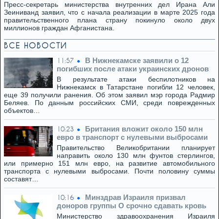
Пресс-секретарь министерства внутренних дел Ирана Али
Зеиниванд заявил, что с начала реализации в марте 2025 года
правительственного плана страну покинуло около двух
миллионов граждан Афганистана.
ВСЕ НОВОСТИ
В Нижнекамске заявили о 12
11:57
погибших после атаки украинских дронов
В результате атаки беспилотников на
Нижнекамск в Татарстане погибли 12 человек,
еще 39 получили ранения. Об этом заявил мэр города Радмир
Беляев. По данным российских СМИ, среди поврежденных
объектов…
Британия вложит около 150 млн
10:23
евро в транспорт с нулевыми выбросами
Правительство Великобритании планирует
направить около 130 млн фунтов стерлингов,
или примерно 151 млн евро, на развитие автомобильного
транспорта с нулевыми выбросами. Почти половину суммы
составят…
Минздрав Израиля призвал
10:16
доноров группы O срочно сдавать кровь
Министерство здравоохранения Израиля