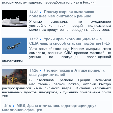
историческому падению переработки топлива в России.
Почему жирная «молочка»
14:32
полезнее, чем считалось раньше
Ученые выяснили, что ежедневное
употребление трех порций полножирных
молочных продуктов не приводит к набору веса.
Уроки иранского инцидента – в
14:27
США нашли способ спасать подбитые F-15
Учтя опыт сбитого над Ираном американского
самолета, военные США провели масштабные
учения по эвакуации поврежденной
авиатехники.
Лесной пожар в Аттике привел к
14:26
эвакуации жителей
В столичном регионе Греции вспыхнул
масштабный лесной пожар, который быстро
распространился из-за сильного ветра. Жителей нескольких
населенных пунктов эвакуируют, к тушению привлечены почти
200…
МВД Ирана отчиталось о депортации двух
14:16
миллионов афганцев