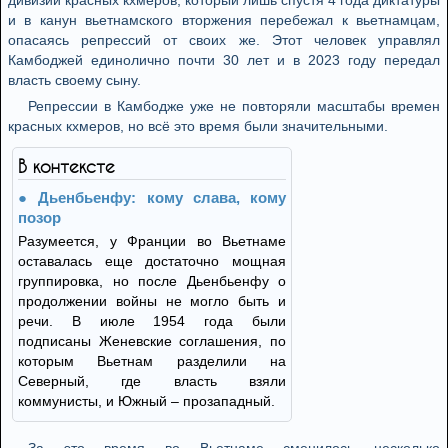
дивизии красных кхмеров, который лишь спустя 4 года диктатуры
и в канун вьетнамского вторжения перебежал к вьетнамцам,
опасаясь репрессий от своих же. Этот человек управлял
Камбоджей единолично почти 30 лет и в 2023 году передал
власть своему сыну.
Репрессии в Камбодже уже не повторяли масштабы времен
красных кхмеров, но всё это время были значительными.
В контексте
Дьенбьенфу: кому слава, кому
позор
Разумеется, у Франции во Вьетнаме
оставалась еще достаточно мощная
группировка, но после Дьенбьенфу о
продолжении войны не могло быть и
речи. В июле 1954 года были
подписаны Женевские соглашения, по
которым Вьетнам разделили на
Северный, где власть взяли
коммунисты, и Южный – прозападный.