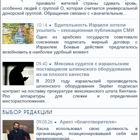
призвало жителей страны сдавать кровь,
особенно людей с группой O, которая считается универсальной
донорской группой. Обращение связано с «значительным…
Бдительность Израиля хотели
10:14
усыпить – сенсационная публикация СМИ
Одно из арабских государств советовало
союзникам подписать мирный договор с
Израилем. Боевые действия предлагалось
возобновить в наиболее удобный момент.
Мексика судится с израильским
09:40
поставщиком шпионского оборудования
из-за плохого качества
В 2019 году израильский производитель
шпионского оборудования Septier подписал
контракт на поставку прокуратуре мексиканского штата Кинтана-
Роо аппаратуры для слежки и определения
месторасположения…
ВЫБОР РЕДАКЦИИ
Арест «благотворителя»
09.08.26
Хасна использовал свою должность в
организации, позиционировавшей себя как
международная…