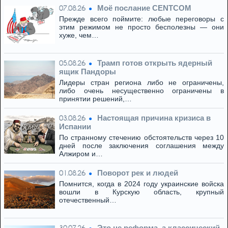
Моё послание CENTCOM
07.08.26
Прежде всего поймите: любые переговоры с
этим режимом не просто бесполезны — они
хуже, чем…
Трамп готов открыть ядерный
05.08.26
ящик Пандоры
Лидеры стран региона либо не ограничены,
либо очень несущественно ограничены в
принятии решений,…
Настоящая причина кризиса в
03.08.26
Испании
По странному стечению обстоятельств через 10
дней после заключения соглашения между
Алжиром и…
Поворот рек и людей
01.08.26
Помнится, когда в 2024 году украинские войска
вошли в Курскую область, крупный
отечественный…
Это не реформа, а классический