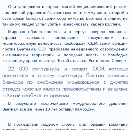
Они установили в стране мягкий социалистический режим,
поставив ей управлять бывшего местного коммуниста, который в
свое время бежал от своих соратников во Вьетнам и видимо не
так много людей успел убить и изнасиловать, как его коллеги.
Мировая общественность, и в первую очередь западные
страны выразили негодование «покушением на
территориальную целостность Камбоджи». США ввели санкции
против Вьетнама. ООН требовала немедленного освобождения
вьетнамцами территории и передачи власти в Камбодже
«законному правительству». Китай атаковал Вьетнам на Севере.
22 000 сотрудников и солдат ООН, которых
пропустили в страну вьетнамцы, быстро занялись
бизнесом по снабжению укрывающихся в джунглях
отрядов красных кхмеров продовольствием и деньгами,
а Китай снабжал их оружием.
В результате жесточайшего международного давления
Вьетнам всё же через 10 лет оставил Камбоджу.
В последствии лидером страны стал бывший командир