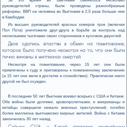
За это время во Вьетнаме сменилось несколько
руководителей страны, были проведены разнообразные
реформы. ВВП на человека во Вьетнаме в 2,5 раза больше чем
в Камбодже.
Из высших руководителей красных кхмеров трое (включая
Пол Пота) уничтожили друг-друга в борьбе за контроль над
несколькими тысячами своих сторонников и кусочком джунглей.
Двое сдались властям в обмен на помилование,
которое было получено несмотря на то, что они были
лично виновны в миллионах смертей.
Несмотря на помилование, через 15 лет они были
привлечены к суду и приговорены к пожизненному заключению
(а 15 лет они жили в достатке и спокойствии). Практически никто
другой не был осужден.
В последние 50 лет Вьетнам воевал всерьез с США и Китаем.
Обе войны были долгими, кровопролитными, и американцы и
китайцы совершили немало военных преступлений; погибло
более миллиона вьетнамских мирных жителей. Война с Китаем
закончилась 30 лет назад.
Сейчас США и Китай являются крупнейшими