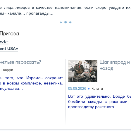
 лица лжецов в качестве напоминания, если скоро увидите их
ем» канале… пропаганды…
* * *
Пригова
ook»
ent USA»
нельзя переехать?
Шаг вперед и
назад
Haqqin
ть того, что Израиль сохранит
о в новом комплексе, невелика.
онсульства…
05.08.2026
Кстати
Вот это удивительно. Вроде б
бомбили склады с ракетами,
производству ракетного…