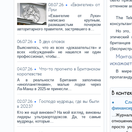
было приз
«Евангелие» от
08.07.26
оттенком а
Луки
«Евангелие от Луки»
The Tel
написано крупным,
консультан
размашистым почерком
авторитарного правителя, застрявшего в…
Но это,
этический
В двух словах
06.07.26
британцев 
Выяснилось, что из всех «доказательств» и
(беспристра
всех «обсуждений» не нашелся ни один
Монтаж
профессионал, чтобы…
искажает
Что-то прогнило в Британском
04.07.26
В мире
королевстве
пропаганду
А в реальности Британия заполнена
«инопланетянами», малые лодки через
Ла‑Манш в 2025‑м принесли…
В конте
Господа мудрецы, где вы были
02.07.26
С
в 2023?
финанси
Кто же ещё виновен? На мой взгляд, виновны
…Журна
лидеры ультраортодоксов. Да, те самые
отношен
мудрецы, которые…
просто ук