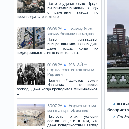
Вот это удивительно. Вроде
бы бомбили-бомбили склады
с ракетами, заводы по
производству ракетного…
Почему быть
03.08.26
«воук» больше не модно
Левые финансовые
инициативы можно победить
даже тогда, когда их
поддерживают самые влиятельные…
МАПАЙ —
01.08.26
партия фашистов земли
Израиля
Партия «Фашистов Земли
Израиля» — это партия
господ. Даже когда проводится минимальное,
…
Фальс
Нормализация
30.07.26
беспристр
капитуляции Израиля?
Наглость этих условий
Лондон
состоит ещё и в том, что
даже поверхностный взгляд