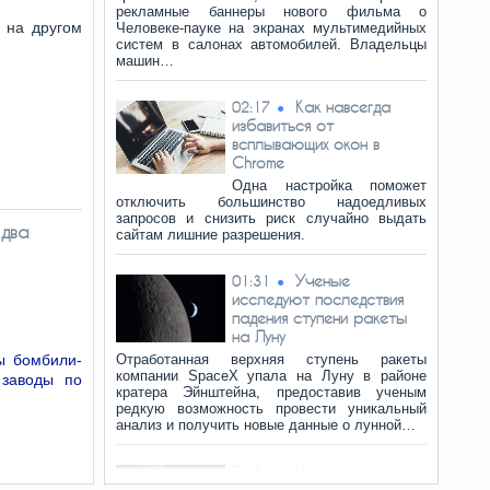
рекламные баннеры нового фильма о
 на другом
Человеке-пауке на экранах мультимедийных
систем в салонах автомобилей. Владельцы
машин…
Как навсегда
02:17
избавиться от
всплывающих окон в
Chrome
Одна настройка поможет
отключить большинство надоедливых
запросов и снизить риск случайно выдать
 два
сайтам лишние разрешения.
Ученые
01:31
исследуют последствия
падения ступени ракеты
на Луну
ы бомбили-
Отработанная верхняя ступень ракеты
компании SpaceX упала на Луну в районе
 заводы по
кратера Эйнштейна, предоставив ученым
редкую возможность провести уникальный
анализ и получить новые данные о лунной…
Ученые
01:31
исследуют последствия