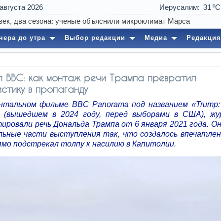
 августа 2026
Иерусалим
31
04:27
Таинствен
чера до утра
Выбор редакции
Медиа
Редакция
 BBC: как монтаж речи Трампа превратил
стику в пропаганду
нтальном фильме BBC Panorama под названием «Trump:
 (вышедшем в 2024 году, перед выборами в США), ж
ировали речь Дональда Трампа от 6 января 2021 года. Он
льные части выступления так, что создалось впечатлен
ямо подстрекал толпу к насилию в Капитолии.