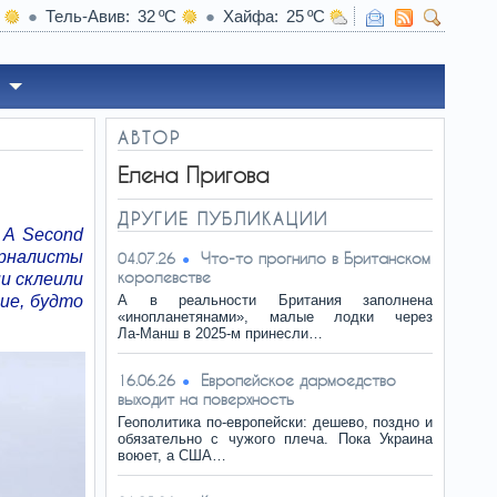
Тель-Авив
32
Хайфа
25
ные вспышки в океане – что о них говорят ученые
АВТОР
Елена Пригова
ДРУГИЕ ПУБЛИКАЦИИ
 A Second
урналисты
Что-то прогнило в Британском
04.07.26
королевстве
и склеили
ие, будто
А в реальности Британия заполнена
«инопланетянами», малые лодки через
Ла‑Манш в 2025‑м принесли…
Европейское дармоедство
16.06.26
выходит на поверхность
Геополитика по‑европейски: дешево, поздно и
обязательно с чужого плеча. Пока Украина
воюет, а США…