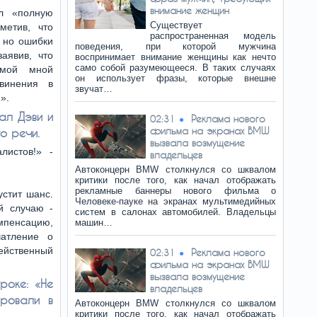
внимание женщин
л «полную
Существует
метив, что
распространенная модель
 но ошибки
поведения, при которой мужчина
аявив, что
воспринимает внимание женщины как нечто
само собой разумеющееся. В таких случаях
имой мной
он использует фразы, которые внешне
бвинения в
звучат…
».
вал Дэви и
Реклама нового
02:31
фильма на экранах BMW
о речи.
вызвала возмущение
листов!» -
владельцев
Автоконцерн BMW столкнулся со шквалом
критики после того, как начал отображать
рекламные баннеры нового фильма о
устит шанс.
Человеке-пауке на экранах мультимедийных
й случаю -
систем в салонах автомобилей. Владельцы
омпенсацию,
машин…
атление о
ейственный
Реклама нового
02:31
фильма на экранах BMW
вызвала возмущение
роке: «Не
владельцев
ировали в
Автоконцерн BMW столкнулся со шквалом
критики после того, как начал отображать