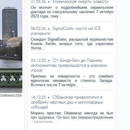
Клиническая смерть совести
21.05.26
Он молчит о подробнейшем израильском
докладе по сексуальному насилию 7 октября
2023 года, тому…
SignalGate: охота на ICE
06.02.26
раскрыта
Скандал SignalGate, раскрытый журналистом
Кэмом Хигби, вскрыл сеть, где соратники
Уолза…
От Бонди-Бич до Парижа:
24.12.25
антисемитизм превращается в мировую
угрозу
Причины на поверхности – это симбиоз
идеологии ненависти и слепоты Запада.
Всплеск после 7 октября…
Kontinent USA
Обамакэр превратился в
16.12.25
фабрику мёртвых душ и миллиардных
субсидий
Мораль простая: Обамакэр никогда не был
про здоровье. Он был про перераспределение
– гигантское,…