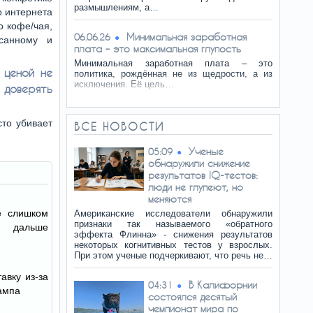
размышлениям, а…
о интернета
о кофе/чая,
Минимальная заработная
06.06.26
санному и
плата – это максимальная глупость
Минимальная заработная плата – это
 ценой не
политика, рождённая не из щедрости, а из
исключения. Её цель…
 доверять
то убивает
ВСЕ НОВОСТИ
Ученые
05:09
обнаружили снижение
результатов IQ-тестов:
люди не глупеют, но
меняются
е слишком
Американские исследователи обнаружили
признаки так называемого «обратного
и дальше
эффекта Флинна» - снижения результатов
некоторых когнитивных тестов у взрослых.
При этом ученые подчеркивают, что речь не…
авку из-за
В Калифорнии
04:31
ампа
состоялся десятый
чемпионат мира по