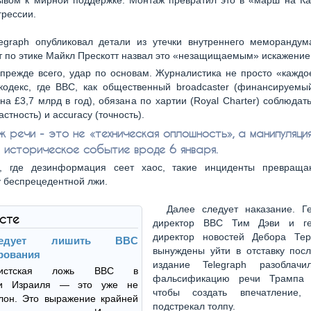
ывом к мирной поддержке. Монтаж превратил это в «марш на Ка
грессии.
egraph опубликовал детали из утечки внутреннего меморандум
т по этике Майкл Прескотт назвал это «незащищаемым» искажение
 прежде всего, удар по основам. Журналистика не просто «каждо
 кодекс, где BBC, как общественный broadcaster (финансируемы
на £3,7 млрд в год), обязана по хартии (Royal Charter) соблюдать i
стность) и accuracy (точность).
 речи - это не «техническая оплошность», а манипуляция
 историческое событие вроде 6 января.
, где дезинформация сеет хаос, такие инциденты превращ
 беспрецедентной лжи.
Далее следует наказание. Г
ксте
директор BBC Тим Дэви и ге
директор новостей Дебора Те
ледует лишить BBC
вынуждены уйти в отставку посл
рования
издание Telegraph разоблач
листская ложь BBC в
фальсификацию речи Трампа 
ии Израиля — это уже не
чтобы создать впечатление,
лон. Это выражение крайней
подстрекал толпу.