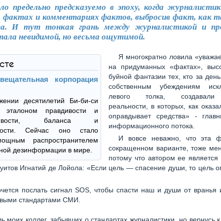
ло предельно предсказуемо в эпоху, когда журналистик
о фактах и комментариях фактов, выбросив факт, как та
та. И тут тонкая грань между журналистикой и про
тала невидимой, но весьма ощутимой.
Я многократно ловила «уваж
ксте
на придуманных «фактах», выс
буйной фантазии тех, кто за деньг
вещательная корпорация
собственным убеждениям искл
левого толка, создавали
жении десятилетий Би-би-си
реальности, в которых, как оказа
ь эталоном правдивости и
оправдывает средства» - глав
дливости, баланса и
информационного потока.
вности. Сейчас оно стало
И вовсе неважно, что эта 
ощным распространителем
сокращенном варианте, тоже мен
ной дезинформации в мире.
потому что автором ее является
уитов Игнатий де Лойола: «Если цель — спасение души, то цель 
очется послать сигнал SOS, чтобы спасти наш и души от вранья 
овыми стандартами СМИ.
ь моих коллег, забывших о стандартах журналистики, но вернусь к