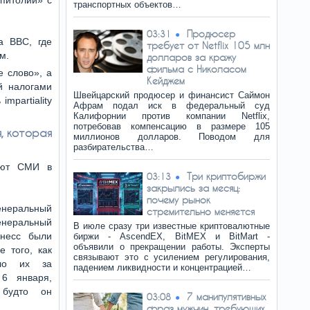
питолий» с
транспортных объектов…
Продюсер
03:31
а BBC, где
требует от Netflix 105 млн
м.
долларов за кражу
фильма с Николасом
е слово», а
Кейджем
й налогами
Швейцарский продюсер и финансист Саймон
mpartiality
Афрам подал иск в федеральный суд
Калифорнии против компании Netflix,
потребовав компенсацию в размере 105
, которая
миллионов долларов. Поводом для
разбирательства…
ают СМИ в
Три криптобиржи
03:13
закрылись за месяц:
почему рынок
енеральный
стремительно меняется
неральный
В июле сразу три известные криптовалютные
рнесс были
биржи - AscendEX, BitMEX и BitMart -
объявили о прекращении работы. Эксперты
е того, как
связывают это с усилением регулирования,
ило их за
падением ликвидности и концентрацией…
6 января,
 будто он
7 манипулятивных
03:08
фраз мужчин, требующих