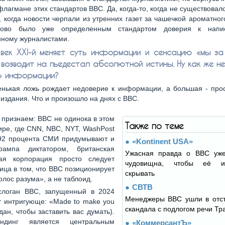
лагмане этих стандартов ВВС. Да, когда-то, когда не существовал
, когда новости черпали из утренних газет за чашечкой ароматног
лово было уже определенным стандартом доверия к напи
нному журналистами.
век XXI-й меняет суть информации и сенсацию «мы за
 возводит на пьедестал абсолютной истины. Ну как же не
» информации?
нькая ложь рождает недоверие к информации, а большая - прос
издания. Что и произошло на днях с ВВС.
 признаем: BBC не одинока в этом
Также по теме
ире, где CNN, NBC, NYT, WashPost
92 процента СМИ придумывают и
«Kontinent USA»
рампа диктатором, британская
Ужасная правда о BBC уж
ая корпорация просто следует
чудовищна, чтобы её 
ица в том, что BBC позиционирует
скрывать
олос разума», а не таблоид.
СВТВ
слоган BBC, запущенный в 2024
Менеджеры BBC ушли в отст
ит интригующе: «Made to make you
скандала с подлогом речи Тр
здан, чтобы заставить вас думать).
рендинг является центральным
«КоммерсантЪ»