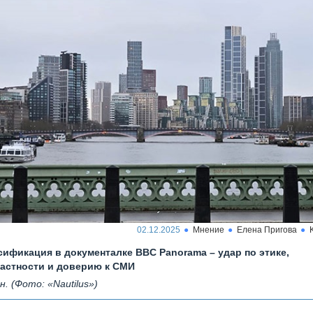
02.12.2025
Мнение
Елена Пригова
ификация в документалке BBC Panorama – удар по этике,
астности и доверию к СМИ
. (Фото: «Nautilus»)