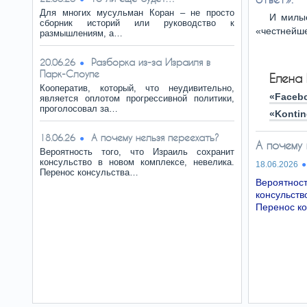
Для многих мусульман Коран – не просто
И милые
сборник историй или руководство к
«честнейш
размышлениям, а…
Разборка из-за Израиля в
20.06.26
Парк-Слоупе
Елена 
Кооператив, который, что неудивительно,
«Faceb
является оплотом прогрессивной политики,
проголосовал за…
«Kontin
А почему нельзя переехать?
18.06.26
А почему 
Вероятность того, что Израиль сохранит
консульство в новом комплексе, невелика.
18.06.2026
Перенос консульства…
Вероятнос
консульств
Перенос к