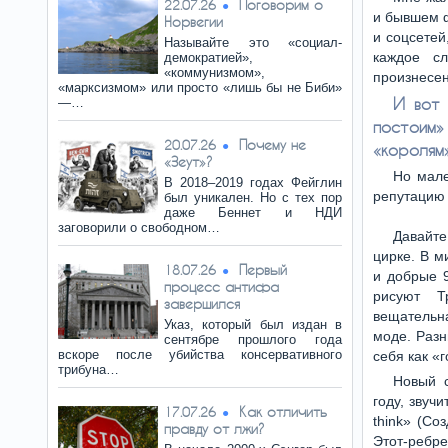
Поговорим о
22.07.26
и бывшем ф
Норвегии
и соцсетей
Называйте это «социал-
каждое с
демократией»,
«коммунизмом»,
произнесе
«марксизмом» или просто «лишь бы не Биби»
И вот 
—…
постоим»
Почему не
20.07.26
«королям
«Зеут»?
Но мале
В 2018–2019 годах Фейглин
репутацию 
был уникален. Но с тех пор
даже Беннет и НДИ
заговорили о свободном…
Давайте
цирке. В м
Первый
18.07.26
и добрые 
процесс антифа
рисуют Т
завершился
вещательн
Указ, который был издан в
моде. Разн
сентябре прошлого года
вскоре после убийства консервативного
себя как «г
трибуна…
Новый 
году, звуч
Как отличить
17.07.26
think» (Со
правду от лжи?
Этот-реб