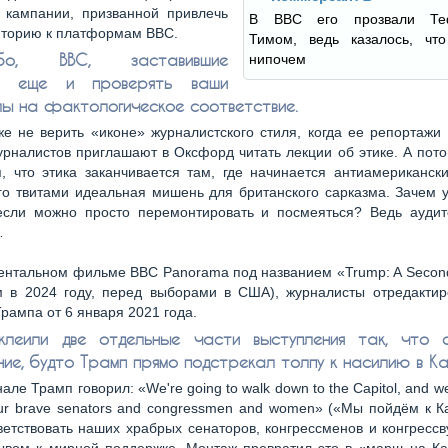
 кампании, призванной привлечь
В BBC его прозвали Те
иторию к платформам BBC.
Тимом, ведь казалось, чт
ибо, ВВС, заставившие
нипочем
х еще и проверять ваши
ы на фактологическое соответствие.
же не верить «иконе» журналистского стиля, когда ее репортажи
рналистов приглашают в Оксфорд читать лекции об этике. А потом
, что этика заканчивается там, где начинается антиамериканск
го твитами идеальная мишень для британского сарказма. Зачем 
если можно просто перемонтировать и посмеяться? Ведь аудит
…
ентальном фильме BBC Panorama под названием «Trump: A Secon
 в 2024 году, перед выборами в США), журналисты отредактир
рампа от 6 января 2021 года.
клеили две отдельные части выступления так, что 
ние, будто Трамп прямо подстрекал толпу к насилию в Ка
але Трамп говорил: «We're going to walk down to the Capitol, and we
ur brave senators and congressmen and women» («Мы пойдём к 
етствовать наших храбрых сенаторов, конгрессменов и конгрессв