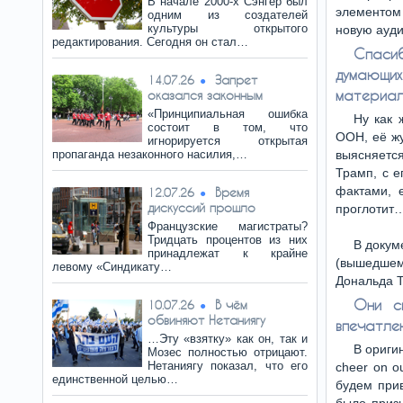
В начале 2000-х Сэнгер был
элементом
одним из создателей
культуры открытого
новую ауд
редактирования. Сегодня он стал…
Спас
думающи
Запрет
14.07.26
материал
оказался законным
«Принципиальная ошибка
Ну как 
состоит в том, что
ООН, её жу
игнорируется открытая
пропаганда незаконного насилия,…
выясняется
Трамп, с е
фактами, 
Время
12.07.26
дискуссий прошло
проглотит
Французские магистраты?
Тридцать процентов из них
В докум
принадлежат к крайне
(вышедшем
левому «Синдикату…
Дональда Т
Они с
В чём
10.07.26
обвиняют Нетаниягу
впечатле
…Эту «взятку» как он, так и
В оригин
Мозес полностью отрицают.
Нетаниягу показал, что его
cheer on o
единственной целью…
будем прив