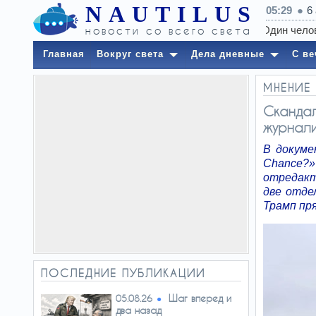
NAUTILUS
05:29
6
новости со всего света
Главная
Вокруг света
Дела дневные
С ве
МНЕНИЕ
Скандал
журнали
В докуме
Chance?»
отредакт
две отде
Трамп пр
ПОСЛЕДНИЕ ПУБЛИКАЦИИ
Шаг вперед и
05.08.26
два назад