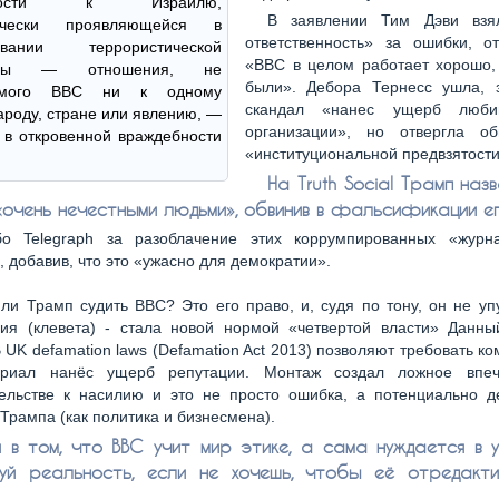
ебности к Израилю,
В заявлении Тим Дэви взя
тически проявляющейся в
ответственность» за ошибки, от
ровании террористической
«BBC в целом работает хорошо,
анды — отношения, не
были». Дебора Тернесс ушла, з
емого BBC ни к одному
скандал «нанес ущерб люб
ароду, стране или явлению, —
организации», но отвергла о
 в откровенной враждебности
«институциональной предвзятости
На Truth Social Трамп наз
«очень нечестными людьми», обвинив в фальсификации ег
бо Telegraph за разоблачение этих коррумпированных «журна
, добавив, что это «ужасно для демократии».
ли Трамп судить BBC? Это его право, и, судя по тону, он не уп
я (клевета) - стала новой нормой «четвертой власти» Данны
В UK defamation laws (Defamation Act 2013) позволяют требовать к
ериал нанёс ущерб репутации. Монтаж создал ложное впеч
тельстве к насилию и это не просто ошибка, а потенциально д
Трампа (как политика и бизнесмена).
 в том, что BBC учит мир этике, а сама нуждается в у
уй реальность, если не хочешь, чтобы её отредакт