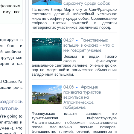
серфингу среди собак
флоновым
На пляже Линда Мар к югу от Сан-Франциско
о ему все
состоялся десятый юбилейный чемпионат
мира по серфингу среди собак. Соревнование
собрало тысячи зрителей и десятки
четвероногих участников различных пород.
 цитируют в
Таинственные
04:27
вспышки в океане – что о
 - бац! - и
них говорят ученые
ий снобизм.
Веками в водах Тихого
утруждаться
океана фиксируют
ория и так
аномальное световое явление. Ученые до сих
пор не могут найти логического объяснения
загадочным вспышкам.
d Chance?»
Франция
04:05
овали речь
призвала туристов
вернуться на
создалось
Атлантическое
побережье
питолии.
Французские власти заявили, что
're going to
туристическая инфраструктура
Капитолию и
Атлантического побережья восстановлена
после масштабных лесных пожаров.
умен»), что
Большинство пляжей, отелей, кемпингов и