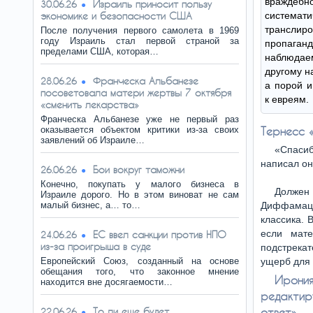
вражд
Израиль приносит пользу
30.06.26
экономике и безопасности США
система
трансли
После получения первого самолета в 1969
году Израиль стал первой страной за
пропаг
пределами США, которая…
наблюда
другому н
Франческа Альбанезе
28.06.26
а порой и
посоветовала матери жертвы 7 октября
к евреям.
«сменить лекарства»
Франческа Альбанезе уже не первый раз
оказывается объектом критики из-за своих
Тернесс 
заявлений об Израиле…
«Спаси
написал он
Бои вокруг таможни
26.06.26
Конечно, покупать у малого бизнеса в
Должен 
Израиле дорого. Но в этом виноват не сам
малый бизнес, а… то…
Диффамаци
классика. 
если мат
ЕС ввел санкции против НПО
24.06.26
из-за проигрыша в суде
подстрека
Европейский Союз, созданный на основе
ущерб для 
обещания того, что законное мнение
Ирония
находится вне досягаемости…
редактир
То ли еще будет…
ответ».
22.06.26