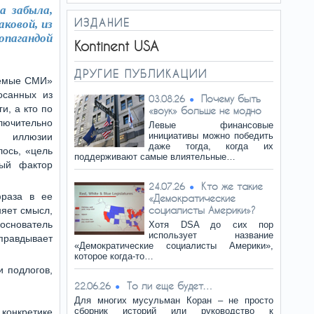
а забыла,
ИЗДАНИЕ
ковой, из
пагандой
Kontinent USA
ДРУГИЕ ПУБЛИКАЦИИ
аемые СМИ»
осанных из
Почему быть
03.08.26
и, а кто по
«воук» больше не модно
ючительно
Левые финансовые
инициативы можно победить
 иллюзии
даже тогда, когда их
лось, «цель
поддерживают самые влиятельные…
ный фактор
Кто же такие
24.07.26
фраза в ее
«Демократические
социалисты Америки»?
яет смысл,
 основатель
Хотя DSA до сих пор
использует название
оправдывает
«Демократические социалисты Америки»,
которое когда-то…
и подлогов,
То ли еще будет…
22.06.26
Для многих мусульман Коран – не просто
сборник историй или руководство к
 конкретике