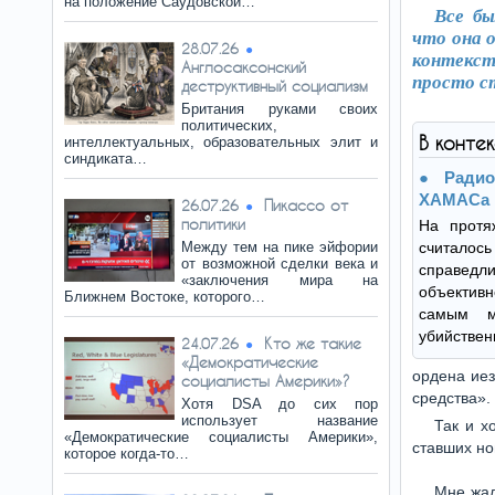
на положение Саудовской…
Все бы
что онa 
28.07.26
контекс
Англосаксонский
просто с
деструктивный социализм
Британия руками своих
политических,
В конте
интеллектуальных, образовательных элит и
синдиката…
Радио
ХАМАСа
Пикассо от
26.07.26
политики
На протя
Между тем на пике эйфории
считалос
от возможной сделки века и
справе
«заключения мира на
объекти
Ближнем Востоке, которого…
самым м
убийствен
Кто же такие
24.07.26
«Демократические
ордена иез
социалисты Америки»?
средства».
Хотя DSA до сих пор
использует название
Так и х
«Демократические социалисты Америки»,
ставших н
которое когда-то…
Мне жал