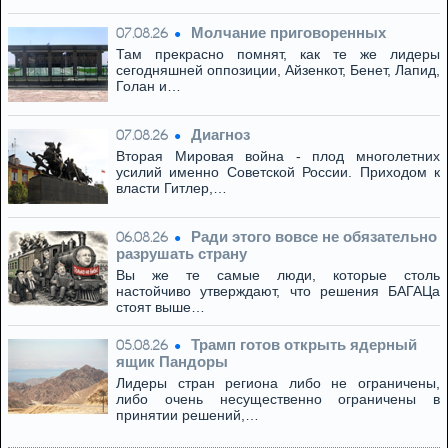
Молчание приговоренных
07.08.26
Там прекрасно помнят, как те же лидеры
сегодняшней оппозиции, Айзенкот, Бенет, Лапид,
Голан и…
Диагноз
07.08.26
Вторая Мировая война - плод многолетних
усилий именно Советской России. Приходом к
власти Гитлер,…
Ради этого вовсе не обязательно
06.08.26
разрушать страну
Вы же те самые люди, которые столь
настойчиво утверждают, что решения БАГАЦа
стоят выше…
Трамп готов открыть ядерный
05.08.26
ящик Пандоры
Лидеры стран региона либо не ограничены,
либо очень несущественно ограничены в
принятии решений,…