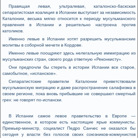
Правящая левая, ультралевая, каталонско-баскская
сепаратистская коалиция в Испании выступает за независимость
Каталонии, весьма мягко относится к периоду мусульманского
правления в Испании и решительно настроена против
католиков.
Именно левые в Испании хотят разрешить мусульманские
молитвы в соборной мечети в Кордове.
Именно левые поощряют здесь нелегальную иммиграцию из
мусульманских стран, своего рода ответную «Реконкисту».
Они предпочли бы стереть в истории Испании все старое,
самобытное, «испанское».
Сепаратистские правители Каталонии приветствовали
мусульманскую миграцию и даже распространение салафизма в
своем регионе, пока вновь прибывшие не совершают смертный
грех: не говорят по-испански.
В Испании самое левое правительство в Европе —
единственное, в котором есть настоящие ярые коммунисты.
Премьер-министр, социалист Педро Санчес не оказался бы
сегодня у власти без голосов своих союзников-коммунистов