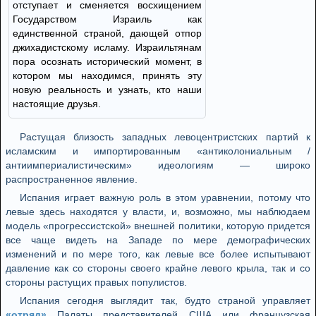
отступает и сменяется восхищением
Государством Израиль как
единственной страной, дающей отпор
джихадистскому исламу. Израильтянам
пора осознать исторический момент, в
котором мы находимся, принять эту
новую реальность и узнать, кто наши
настоящие друзья.
Растущая близость западных левоцентристских партий к
исламским и импортированным «антиколониальным /
антиимпериалистическим» идеологиям — широко
распространенное явление.
Испания играет важную роль в этом уравнении, потому что
левые здесь находятся у власти, и, возможно, мы наблюдаем
модель «прогрессистской» внешней политики, которую придется
все чаще видеть на Западе по мере демографических
изменений и по мере того, как левые все более испытывают
давление как со стороны своего крайне левого крыла, так и со
стороны растущих правых популистов.
Испания сегодня выглядит так, будто страной управляет
«отряд»
Палаты представителей США или французская