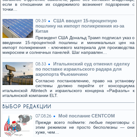
если в отношении их содержимого возникнет подозрение с
точки…
США вводят 15-процентную
09:39
пошлину на импорт поликремния из-за
Китая
Президент США Дональд Трамп подписал указ о
введении 15-процентной пошлины и минимальных цен на
импорт поликремния - ключевого материала для производства
микросхем и солнечных панелей. Шаг направлен…
Итальянский суд отменил сделку
08:33
по поставке израильского радара для
аэропорта Фьюмичино
Согласно постановлению, право на установку
системы должно перейти от консорциума
итальянской Altintech и израильского концерна «Рафаэль» к
итальянской компании ELT.
ВЫБОР РЕДАКЦИИ
Моё послание CENTCOM
07.08.26
Прежде всего поймите: любые переговоры с
этим режимом не просто бесполезны — они
хуже, чем…