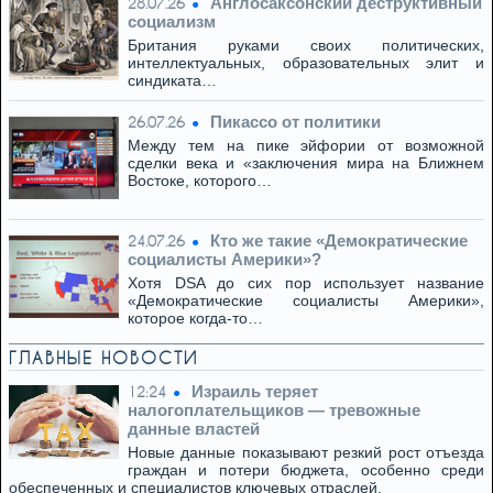
Англосаксонский деструктивный
28.07.26
социализм
Британия руками своих политических,
интеллектуальных, образовательных элит и
синдиката…
Пикассо от политики
26.07.26
Между тем на пике эйфории от возможной
сделки века и «заключения мира на Ближнем
Востоке, которого…
Кто же такие «Демократические
24.07.26
социалисты Америки»?
Хотя DSA до сих пор использует название
«Демократические социалисты Америки»,
которое когда-то…
ГЛАВНЫЕ НОВОСТИ
Израиль теряет
12:24
налогоплательщиков — тревожные
данные властей
Новые данные показывают резкий рост отъезда
граждан и потери бюджета, особенно среди
обеспеченных и специалистов ключевых отраслей.