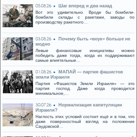
Шаг вперед и два назад
05.08.26
Вот это удивительно. Вроде бы бомбили-
бомбили склады с ракетами, заводы по
производству ракетного…
Почему быть «воук» больше не
03.08.26
модно
Левые финансовые инициативы можно
победить даже тогда, когда их поддерживают
самые влиятельные…
МАПАЙ — партия фашистов
01.08.26
земли Израиля
Партия «Фашистов Земли Израиля» — это
партия господ. Даже когда проводится
минимальное,…
Нормализация капитуляции
30.07.26
Израиля?
Наглость этих условий состоит ещё и в том, что
даже поверхностный взгляд на положение
Саудовской…