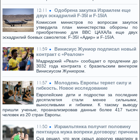
Одобрена закупка Израилем еще
12:11
двух эскадрилий F-35I и F-15IA
Комиссия министров по вопросам закупок
утвердила план министерства обороны по
приобретению для ВВС ЦАХАЛа еще двух
эскадрилий боевых самолетов: F-35I «Адир» и F-15IA.
Винисиус Жуниор подписал новый
11:59
контракт с «Реалом»
Мадридский «Реал» сообщает о продлении до
3032 года контракта с бразильским вингером
Винисиусом Жуниором.
Молодежь Европы теряет силу и
11:57
гибкость. Новое исследование
Европейские дети и подростки за последние
десятилетия стали менее сильными,
выносливыми и гибкими. К такому выводу
пришли ученые, проанализировав данные более 417 тысяч
человек из 20 стран Европы.
Израильтянка получит половину
11:50
пентхауса мужа вопреки договору: причина
Суд решил, что муж скрыл дорогую квартиру в