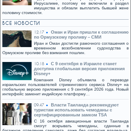
Иерусалиме, поэтому ее включили в раздел
имущества и обязали выплатить бывшей жене
половину стоимости.
ВСЕ НОВОСТИ
Оман и Иран пришли к соглашению
12:17
по Ормузскому проливу – СМИ
Иран и Оман достигли рамочного соглашения о
временном возобновлении судоходства в
Ормузском проливе без взимания пошлин.
C 9 сентября в Израиле станет
10:18
доступна глобальная версия приложения
Disney+
Компания Disney объявила о переводе
израильских пользователей стримингового сервиса Disney+ на
глобальную версию приложения с 9 сентября 2026 года. Новый
интерфейс заменит индийскую платформу…
Власти Таиланда рекомендуют
09:47
туристам использовать чемоданы с
сертифицированным замком TSA
С 16 октября авиационные власти Таиланда
смогут вскрывать чемоданы, сданные в
багажное отделение самолета, даже без согласия владельца,