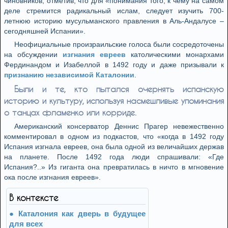
чиновников, отметив, что для «понимания того, к чему на самом
деле стремится радикальный ислам, следует изучить 700-
летнюю историю мусульманского правления в Аль-Андалусе –
сегодняшней Испании».
Неофициальные произраильские голоса были сосредоточены
на обсуждении
изгнания евреев
католическими монархами
Фердинандом и Изабеллой в 1492 году и даже призывали к
признанию независимой Каталонии
.
Были и те, кто пытался очернять испанскую
историю и культуру, используя насмешливые упоминания
о танцах фламенко или корриде.
Американский консерватор Деннис Прагер невежественно
комментировал в одном из подкастов, что «когда в 1492 году
Испания изгнала евреев, она была одной из величайших держав
на планете. После 1492 года люди спрашивали: «Где
Испания?..» Из гиганта она превратилась в ничто в мгновение
ока после изгнания евреев».
В контексте
Каталония как дверь в будущее
для всех