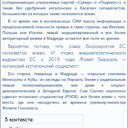
(соперничающих ультралевых партий «Сумар» и «Подемос»), а
также без одобрения каталонских и баскских сепаратистов,
большинство из которых также склоняются влево.
В то время как в англоязычных СМИ масса информации о
предполагаемой опасности правых в таких странах, как Венгрия,
Польша или Италия, левый, коррумпированный и все более
авторитарный режим в Мадриде остается вне поля их зрения.
Вероятно потому, что сама бюрократия ЕС
склоняется влево. И глава внешнеполитического
ведомства ЕС с 2019 года Жозеп Боррель —
испанский каталонский социалист.
Его старые товарищи в Мадриде — открытые союзники
Венесуэлы и Кубы, их взгляды на Израиль ближе к радикальным
левым латиноамериканским, чем даже к социал-
демократическим в Западной Европе. Сам Санчес неуклонно
сдвигал испанских социалистов (PSOE) все более влево с того
места, где они находились во времена премьер-министра
Фелипе Гонсалеса.
В контексте