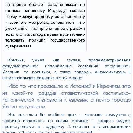
Каталония бросает сегодня вызов не
столько чиновному Мадриду, сколько
всему международному истеблишменту
и всей его Realpolitik, основанной – по
умолчанию – на признании за странами
золотого миллиарда права произвольно
толковать принцип государственного
суверенитета.
Критика, умная или глупая, продемонстрировала
фундаментальное непонимание состояния сегодняшней
Испании, ее политики, а также природы антисемитизма и
антиизраильской риторики в этой стране.
Ибо то, что произошло с Испанией и Израилем, это
не какой-то рецидив атавистической кастильско-
католической «ненависти к евреям», а нечто гораздо
более актуальное.
Это как если бы злобные дети – частично коммунисты,
частично исламисты по своим мотивам – которых видели
протестующими в поддержку Палестины в университетских
кампусах Запада, на деле управляли страной.