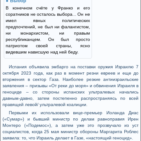
Выбор
В конечном счёте у Франко и его
соратников не осталось выбора... Он не
имел явных политических
предпочтений, не был ни фалангистом,
ни монархистом, ни правым
республиканцем. Он был просто
патриотом своей страны, ясно
видевшим нависшую над ней беду.
Испания объявила эмбарго на поставки оружия Израилю 7
октября 2023 года, как раз в момент резни евреев и еще до
вторжения в сектор Газа. Наиболее резкие антиизраильские
заявления – призывы «От реки до моря» и обвинения Израиля в
геноциде – со стороны испанских ультралевых начались
давным-давно, затем постепенно распространяясь по всей
правящей левой/ ультралевой коалиции.
Первыми их использовали вице-премьер Иоланда Диас
(«Сумар») и бывший министр по делам равноправия Ирен
Монтеро («Подемос»), а затем уже это прозвучало из уст
социалистов, когда 25 мая министр обороны Маргарита Роблес
заявила: то, что Израиль делает в Газе, «настоящий геноцид».