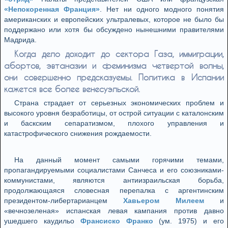
«Непокоренная Франция»
. Нет ни одного модного понятия
американских и европейских ультралевых, которое не было бы
поддержано или хотя бы обсуждено нынешними правителями
Мадрида.
Когда дело доходит до сектора Газа, иммиграции,
абортов, эвтаназии и феминизма четвертой волны,
они совершенно предсказуемы. Политика в Испании
кажется все более венесуэльской.
Страна страдает от серьезных экономических проблем и
высокого уровня безработицы, от острой ситуации с каталонским
и баскским сепаратизмом, плохого управления и
катастрофического снижения рождаемости.
На данный момент самыми горячими темами,
пропагандируемыми социалистами Санчеса и его союзниками-
коммунистами, являются антиизраильская борьба,
продолжающаяся словесная перепалка с аргентинским
президентом-либертарианцем
Хавьером Милеем
и
«вечнозеленая» испанская левая кампания против давно
ушедшего каудильо
Франсиско Франко
(ум. 1975) и его