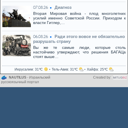
Диагноз
07.08.26
Вторая Мировая война - плод многолетних
усилий именно Советской России. Приходом к
власти Гитлер,…
Ради этого вовсе не обязательно
06.08.26
разрушать страну
Вы же те самые люди, которые столь
настойчиво утверждают, что решения БАГАЦа
стоят выше…
Иерусалим
31
Тель-Авив
31
Хайфа
25
NAUTILUS
- Израильский
Created by:
русскоязычный портал