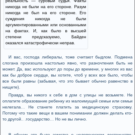
реальность — суровый судья. Факты
никогда не были на его стороне. Разум
никогда не был на его стороне. Его
суждения никогда не были
аргументированными или основанными
на фактах. И, как было в высшей
степени предсказуемо, Байден
оказался катастрофически неправ.
И вас, господа либералы, тоже считают быдлом. Подмена
слогана произошла настолько явно, что разночтения быть не
может. Да, вас используют до поры до времени, у многих из вас
как бы доброе сердце, вы хотите, чтоб у всех все было, чтобы
все были равны (забывая, что это бывает обычно равенство в
нищете).
Правда, вы никого к себе в дом с улицы не возьмете. Не
оплатите образование ребенку из малоимущей семьи или семьи
нелегала… Не станете платить за медицинскую страховку.
Потому что такие вещи в вашем понимании должен делать кто-
то другой.. .государство… Но не вы лично.
В общем это была заметка о человеческом достоинстве,