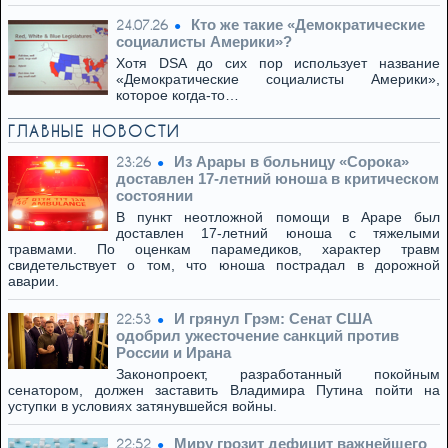
Кто же такие «Демократические
24.07.26
социалисты Америки»?
Хотя DSA до сих пор использует название
«Демократические социалисты Америки»,
которое когда-то…
ГЛАВНЫЕ НОВОСТИ
Из Арары в больницу «Сорока»
23:26
доставлен 17-летний юноша в критическом
состоянии
В пункт неотложной помощи в Араре был
доставлен 17-летний юноша с тяжелыми
травмами. По оценкам парамедиков, характер травм
свидетельствует о том, что юноша пострадал в дорожной
аварии.
И грянул Грэм: Сенат США
22:53
одобрил ужесточение санкций против
России и Ирана
Законопроект, разработанный покойным
сенатором, должен заставить Владимира Путина пойти на
уступки в условиях затянувшейся войны.
Миру грозит дефицит важнейшего
22:52