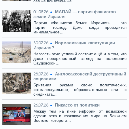
самые влиятельные…
МАПАЙ — партия фашистов
01.08.26
земли Израиля
Партия «Фашистов Земли Израиля» — это
партия господ. Даже когда проводится
минимальное,…
Нормализация капитуляции
30.07.26
Израиля?
Наглость этих условий состоит ещё и в том, что
даже поверхностный взгляд на положение
Саудовской…
Англосаксонский деструктивный
28.07.26
социализм
Британия руками своих политических,
интеллектуальных, образовательных элит и
синдиката…
Пикассо от политики
26.07.26
Между тем на пике эйфории от возможной
сделки века и «заключения мира на Ближнем
Востоке, которого…