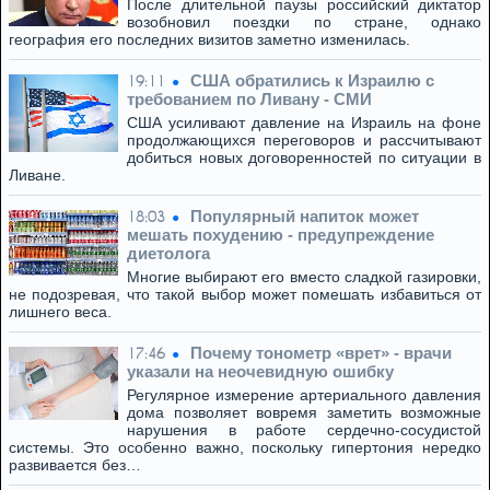
После длительной паузы российский диктатор
возобновил поездки по стране, однако
география его последних визитов заметно изменилась.
США обратились к Израилю с
19:11
требованием по Ливану - СМИ
США усиливают давление на Израиль на фоне
продолжающихся переговоров и рассчитывают
добиться новых договоренностей по ситуации в
Ливане.
Популярный напиток может
18:03
мешать похудению - предупреждение
диетолога
Многие выбирают его вместо сладкой газировки,
не подозревая, что такой выбор может помешать избавиться от
лишнего веса.
Почему тонометр «врет» - врачи
17:46
указали на неочевидную ошибку
Регулярное измерение артериального давления
дома позволяет вовремя заметить возможные
нарушения в работе сердечно-сосудистой
системы. Это особенно важно, поскольку гипертония нередко
развивается без…