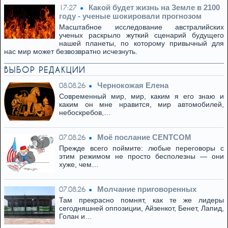
Какой будет жизнь на Земле в 2100
17:27
году - ученые шокировали прогнозом
Масштабное исследование австралийских
ученых раскрыло жуткий сценарий будущего
нашей планеты, по которому привычный для
нас мир может безвозвратно исчезнуть.
ВЫБОР РЕДАКЦИИ
Чернокожая Елена
08.08.26
Современный мир, мир, каким я его знаю и
каким он мне нравится, мир автомобилей,
небоскребов,…
Моё послание CENTCOM
07.08.26
Прежде всего поймите: любые переговоры с
этим режимом не просто бесполезны — они
хуже, чем…
Молчание приговоренных
07.08.26
Там прекрасно помнят, как те же лидеры
сегодняшней оппозиции, Айзенкот, Бенет, Лапид,
Голан и…