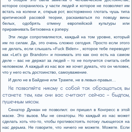
которое сохранилось у части людей и которое не позволяет им
встать на колени и, открыв рот, восторженно глотать чушь типа
критической расовой теории, раскаиваться по поводу вины
белых, одобрять отмену европейской культуры или
приравнивать Бетховена к рэперу.
Эти люди сопротивляются, каждый на том уровне, который
им по силам. Да, это очень сложно сегодня. Просто если этого
не делать, если слышать «Fuck Biden» , которое тебе переводят
как «Let’s go Brandon» и понимать это как оно есть на самом
деле – вас не держат за людей – то не получится считать себя
человеком. А каждый из нас все же хочет думать, что он человек,
что у него есть достоинство, самоуважение.
И дело не в Байдене или Трампе, не в левых-правых…
Не позволяйте никому с собой так обращаться, вы
станете тем, кем они вас считают сейчас – быдлом,
пушечным мясом.
Сенатор Дункан не позволил: он пришел в Конгресс в этой
маске. Это вызов. Мы не сенаторы. Но каждый из нас может
сделать хоть что-то, чтобы противостоять потоку льющегося на
нас дерьма. Не говорите, что ничего не можете. Можете. Если