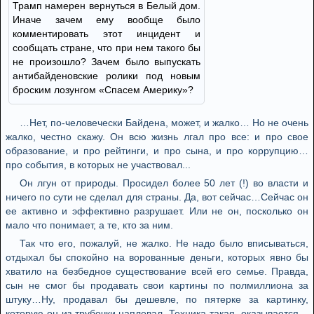
Трамп намерен вернуться в Белый дом.
Иначе зачем ему вообще было
комментировать этот инцидент и
сообщать стране, что при нем такого бы
не произошло? Зачем было выпускать
антибайденовские ролики под новым
броским лозунгом «Спасем Америку»?
…Нет, по-человечески Байдена, может, и жалко… Но не очень
жалко, честно скажу. Он всю жизнь лгал про все: и про свое
образование, и про рейтинги, и про сына, и про коррупцию…
про события, в которых не участвовал...
Он лгун от природы. Просидел более 50 лет (!) во власти и
ничего по сути не сделал для страны. Да, вот сейчас…Сейчас он
ее активно и эффективно разрушает. Или не он, посколько он
мало что понимает, а те, кто за ним.
Так что его, пожалуй, не жалко. Не надо было вписываться,
отдыхал бы спокойно на ворованные деньги, которых явно бы
хватило на безбедное существование всей его семье. Правда,
сын не смог бы продавать свои картины по полмиллиона за
штуку…Ну, продавал бы дешевле, по пятерке за картинку,
которую он из трубочки наплевал. Техника такая, оказывается…