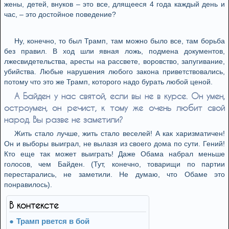
жены, детей, внуков – это все, длящееся 4 года каждый день и
час, – это достойное поведение?
Ну, конечно, то был Трамп, там можно было все, там борьба
без правил. В ход шли явная ложь, подмена документов,
лжесвидетельства, аресты на рассвете, воровство, запугивание,
убийства. Любые нарушения любого закона приветствовались,
потому что это же Трамп, которого надо бурать любой ценой.
А Байден у нас святой, если вы не в курсе. Он умен,
остроумен, он речист, к тому же очень любит свой
народ. Вы разве не заметили?
Жить стало лучше, жить стало веселей! А как харизматичен!
Он и выборы выиграл, не вылазя из своего дома по сути. Гений!
Кто еще так может выиграть! Даже Обама набрал меньше
голосов, чем Байден. (Тут, конечно, товарищи по партии
перестарались, не заметили. Не думаю, что Обаме это
понравилось).
В контексте
Трамп рвется в бой