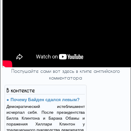
Послушайте сами вот здесь в клипе английского
комментатора
В контексте
Почему Байден сдался левым?
Демократический истеблишмент
исчерпал себя. После президентства
Билла Клинтона и Барака Обамы и
поражения Хиллари Клинтон у
традиционного руководства демократов,