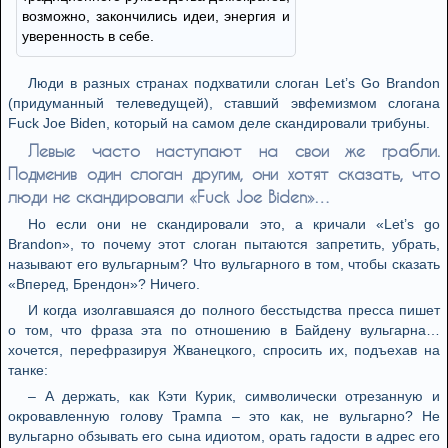
возможно, закончились идеи, энергия и
уверенность в себе.
Люди в разных странах подхватили слоган Let’s Go Brandon
(придуманный телеведущей), ставший эвфемизмом слогана
Fuck Joe Biden, который на самом деле скандировали трибуны.
Левые часто наступают на свои же грабли.
Подменив один слоган другим, они хотят сказать, что
люди не скандировали «Fuck Joe Biden»…
Но если они не скандировали это, а кричали «Let’s go
Brandon», то почему этот слоган пытаются запретить, убрать,
называют его вульгарным? Что вульгарного в том, чтобы сказать
«Вперед, Брендон»? Ничего.
И когда изолгавшаяся до полного бесстыдства пресса пишет
о том, что фраза эта по отношению в Байдену вульгарна…
хочется, перефразируя Жванецкого, спросить их, подъехав на
танке:
– А держать, как Кэти Курик, символически отрезанную и
окровавленную голову Трампа – это как, не вульгарно? Не
вульгарно обзывать его сына идиотом, орать гадости в адрес его