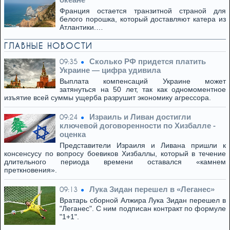
Франция остается транзитной страной для
белого порошка, который доставляют катера из
Атлантики.…
ГЛАВНЫЕ НОВОСТИ
Сколько РФ придется платить
09:35
Украине — цифра удивила
Выплата компенсаций Украине может
затянуться на 50 лет, так как одномоментное
изъятие всей суммы ущерба разрушит экономику агрессора.
Израиль и Ливан достигли
09:24
ключевой договоренности по Хизбалле -
оценка
Представители Израиля и Ливана пришли к
консенсусу по вопросу боевиков Хизбаллы, который в течение
длительного периода времени оставался «камнем
преткновения».
Лука Зидан перешел в «Леганес»
09:13
Вратарь сборной Алжира Лука Зидан перешел в
"Леганес". С ним подписан контракт по формуле
"1+1".