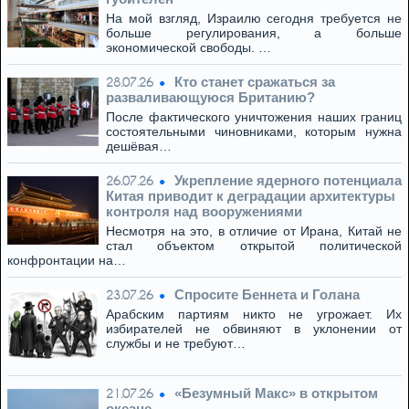
На мой взгляд, Израилю сегодня требуется не
больше регулирования, а больше
экономической свободы. …
Кто станет сражаться за
28.07.26
разваливающуюся Британию?
После фактического уничтожения наших границ
состоятельными чиновниками, которым нужна
дешёвая…
Укрепление ядерного потенциала
26.07.26
Китая приводит к деградации архитектуры
контроля над вооружениями
Несмотря на это, в отличие от Ирана, Китай не
стал объектом открытой политической
конфронтации на…
Спросите Беннета и Голана
23.07.26
Арабским партиям никто не угрожает. Их
избирателей не обвиняют в уклонении от
службы и не требуют…
«Безумный Макс» в открытом
21.07.26
океане