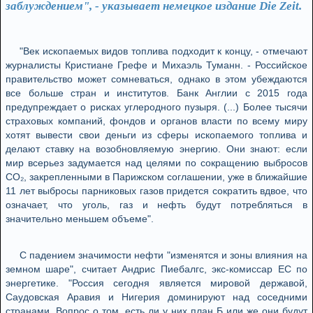
заблуждением", - указывает немецкое издание Die Zeit.
"Век ископаемых видов топлива подходит к концу, - отмечают
журналисты Кристиане Грефе и Михаэль Туманн. - Российское
правительство может сомневаться, однако в этом убеждаются
все больше стран и институтов. Банк Англии с 2015 года
предупреждает о рисках углеродного пузыря. (...) Более тысячи
страховых компаний, фондов и органов власти по всему миру
хотят вывести свои деньги из сферы ископаемого топлива и
делают ставку на возобновляемую энергию. Они знают: если
мир всерьез задумается над целями по сокращению выбросов
CO₂, закрепленными в Парижском соглашении, уже в ближайшие
11 лет выбросы парниковых газов придется сократить вдвое, что
означает, что уголь, газ и нефть будут потребляться в
значительно меньшем объеме".
С падением значимости нефти "изменятся и зоны влияния на
земном шаре", считает Андрис Пиебалгс, экс-комиссар ЕС по
энергетике. "Россия сегодня является мировой державой,
Саудовская Аравия и Нигерия доминируют над соседними
странами. Вопрос о том, есть ли у них план Б или же они будут