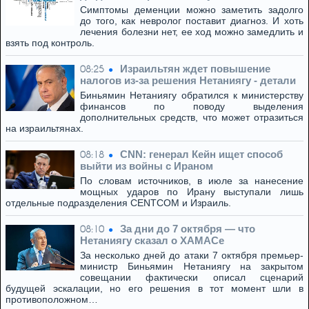
Симптомы деменции можно заметить задолго
до того, как невролог поставит диагноз. И хоть
лечения болезни нет, ее ход можно замедлить и
взять под контроль.
Израильтян ждет повышение
08:25
налогов из-за решения Нетаниягу - детали
Биньямин Нетаниягу обратился к министерству
финансов по поводу выделения
дополнительных средств, что может отразиться
на израильтянах.
CNN: генерал Кейн ищет способ
08:18
выйти из войны с Ираном
По словам источников, в июле за нанесение
мощных ударов по Ирану выступали лишь
отдельные подразделения CENTCOM и Израиль.
За дни до 7 октября — что
08:10
Нетаниягу сказал о ХАМАСе
За несколько дней до атаки 7 октября премьер-
министр Биньямин Нетаниягу на закрытом
совещании фактически описал сценарий
будущей эскалации, но его решения в тот момент шли в
противоположном…