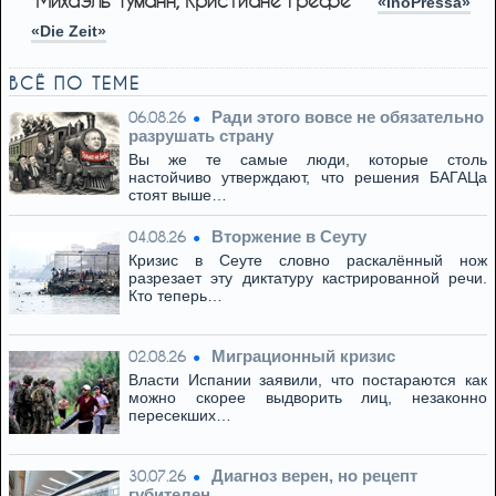
Михаэль Туманн, Кристиане Грефе
«InoPressa»
«Die Zeit»
ВСЁ ПО ТЕМЕ
Ради этого вовсе не обязательно
06.08.26
разрушать страну
Вы же те самые люди, которые столь
настойчиво утверждают, что решения БАГАЦа
стоят выше…
Вторжение в Сеуту
04.08.26
Кризис в Сеуте словно раскалённый нож
разрезает эту диктатуру кастрированной речи.
Кто теперь…
Миграционный кризис
02.08.26
Власти Испании заявили, что постараются как
можно скорее выдворить лиц, незаконно
пересекших…
Диагноз верен, но рецепт
30.07.26
губителен