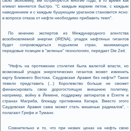
свою экономику, им потребуются многие годы, в то время как
климат меняется быстро. "С каждым жарким летом, с каждым
наводнением и с каждым бушующим ураганом становится ясно:
в вопросе отказа от нефти необходимо прибавить темп".
По мнению экспертов из Международного агентства
возобновляемой энергии (IRENA), упадок нефтяных гигантов
будет сопровождаться подъемом стран, занимающих
передовые позиции в "зеленых" технологиях, передает Die Zeit.
"Нефть на протяжении столетия была валютой власти, но
возможный упадок энергетических гигантов может изменить
карту Ближнего Востока. Саудовская Аравия без нефти? Такое
тяжело представить (...) Королевство больше не сможет
финансировать свою дорогостоящую внешнюю политику,
например, войну в Йемене, поддержку автократов в Египте и
странах Магриба, блокаду противника Катара. Вместо этого
Саудовская Аравия сама может стать мишенью радикалов", -
полагают Грефе и Туманн.
Сомнительно и то, что при низких ценах на нефть свою