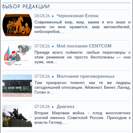
ВЫБОР РЕДАКЦИИ
Чернокожая Елена
08.08.26
Современный мир, мир, каким я его знаю и
каким он мне нравится, мир автомобилей,
небоскребов,…
Моё послание CENTCOM
07.08.26
Прежде всего поймите: любые переговоры с
этим режимом не просто бесполезны — они
хуже, чем…
Молчание приговоренных
07.08.26
Там прекрасно помнят, как те же лидеры
сегодняшней оппозиции, Айзенкот, Бенет, Лапид,
Голан и…
Диагноз
07.08.26
Вторая Мировая война - плод многолетних
усилий именно Советской России. Приходом к
власти Гитлер,…