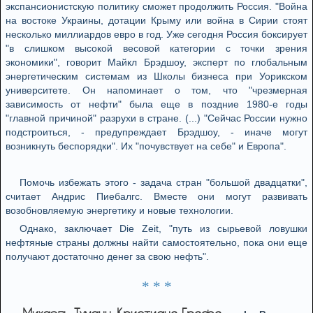
экспансионистскую политику сможет продолжить Россия. "Война
на востоке Украины, дотации Крыму или война в Сирии стоят
несколько миллиардов евро в год. Уже сегодня Россия боксирует
"в слишком высокой весовой категории с точки зрения
экономики", говорит Майкл Брэдшоу, эксперт по глобальным
энергетическим системам из Школы бизнеса при Уорикском
университете. Он напоминает о том, что "чрезмерная
зависимость от нефти" была еще в поздние 1980-е годы
"главной причиной" разрухи в стране. (...) "Сейчас России нужно
подстроиться, - предупреждает Брэдшоу, - иначе могут
возникнуть беспорядки". Их "почувствует на себе" и Европа".
Помочь избежать этого - задача стран "большой двадцатки",
считает Андрис Пиебалгс. Вместе они могут развивать
возобновляемую энергетику и новые технологии.
Однако, заключает Die Zeit, "путь из сырьевой ловушки
нефтяные страны должны найти самостоятельно, пока они еще
получают достаточно денег за свою нефть".
* * *