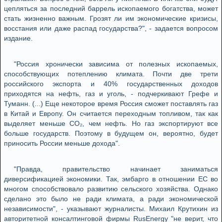
цепляться за последний баррель ископаемого богатства, может
стать жизненно важным. Грозят ли им экономические кризисы,
восстания или даже распад государства?", - задается вопросом
издание.
"Россия хронически зависима от полезных ископаемых,
способствующих потеплению климата. Почти две трети
российского экспорта и 40% государственных доходов
приходятся на нефть, газ и уголь, - подчеркивают Грефе и
Туманн. (...) Еще некоторое время Россия сможет поставлять газ
в Китай и Европу. Он считается переходным топливом, так как
выделяет меньше CO₂, чем нефть. Но газ экспортируют все
больше государств. Поэтому в будущем он, вероятно, будет
приносить России меньше дохода".
"Правда, правительство начинает заниматься
диверсификацией экономики. Так, эмбарго в отношении ЕС во
многом способствовало развитию сельского хозяйства. Однако
сделано это было не ради климата, а ради экономической
независимости", - указывают журналисты. Михаил Крутихин из
авторитетной консалтинговой фирмы RusEnergy "не верит, что