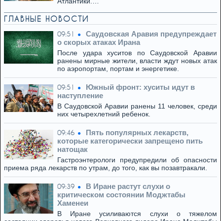
Атлантики.…
ГЛАВНЫЕ НОВОСТИ
Саудовская Аравия предупреждает
09:51
о скорых атаках Ирана
После удара хуситов по Саудовской Аравии
ранены мирные жители, власти ждут новых атак
по аэропортам, портам и энергетике.
Южный фронт: хуситы идут в
09:51
наступление
В Саудовской Аравии ранены 11 человек, среди
них четырехлетний ребенок.
Пять популярных лекарств,
09:46
которые категорически запрещено пить
натощак
Гастроэнтерологи предупредили об опасности
приема ряда лекарств по утрам, до того, как вы позавтракали.
В Иране растут слухи о
09:39
критическом состоянии Моджтабы
Хаменеи
В Иране усиливаются слухи о тяжелом