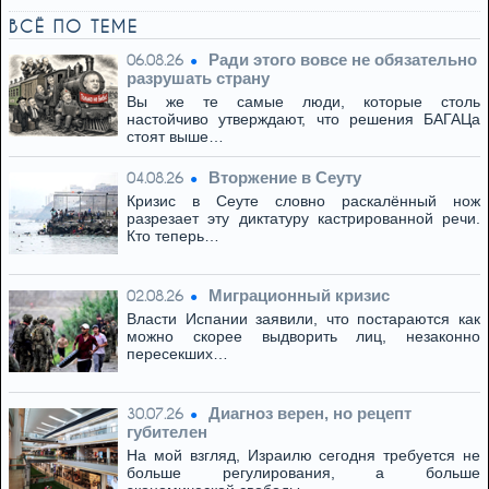
ВСЁ ПО ТЕМЕ
Ради этого вовсе не обязательно
06.08.26
разрушать страну
Вы же те самые люди, которые столь
настойчиво утверждают, что решения БАГАЦа
стоят выше…
Вторжение в Сеуту
04.08.26
Кризис в Сеуте словно раскалённый нож
разрезает эту диктатуру кастрированной речи.
Кто теперь…
Миграционный кризис
02.08.26
Власти Испании заявили, что постараются как
можно скорее выдворить лиц, незаконно
пересекших…
Диагноз верен, но рецепт
30.07.26
губителен
На мой взгляд, Израилю сегодня требуется не
больше регулирования, а больше