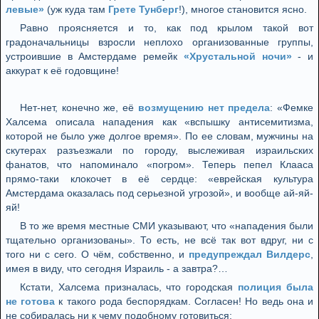
левые»
(уж куда там
Грете Тунберг
!), многое становится ясно.
Равно проясняется и то, как под крылом такой вот
градоначальницы взросли неплохо организованные группы,
устроившие в Амстердаме ремейк
«Хрустальной ночи»
- и
аккурат к её годовщине!
Нет-нет, конечно же, её
возмущению нет предела
: «Фемке
Халсема описала нападения как «вспышку антисемитизма,
которой не было уже долгое время». По ее словам, мужчины на
скутерах разъезжали по городу, выслеживая израильских
фанатов, что напоминало «погром». Теперь пепел Клааса
прямо-таки клокочет в её сердце: «еврейская культура
Амстердама оказалась под серьезной угрозой», и вообще ай-яй-
яй!
В то же время местные СМИ указывают, что «нападения были
тщательно организованы». То есть, не всё так вот вдруг, ни с
того ни с сего. О чём, собственно, и
предупреждал Вилдерс
,
имея в виду, что сегодня Израиль - а завтра?…
Кстати, Халсема призналась, что городская
полиция была
не готова
к такого рода беспорядкам. Согласен! Но ведь она и
не собиралась ни к чему подобному готовиться: