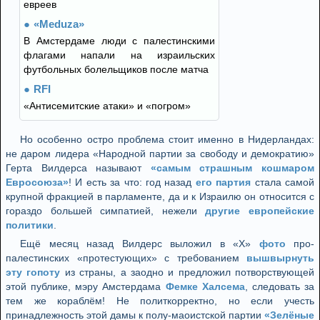
евреев
«Meduza»
В Амстердаме люди с палестинскими
флагами напали на израильских
футбольных болельщиков после матча
RFI
«Антисемитские атаки» и «погром»
Но особенно остро проблема стоит именно в Нидерландах:
не даром лидера «Народной партии за свободу и демократию»
Герта Вилдерса называют
«самым страшным кошмаром
Евросоюза»
! И есть за что: год назад
его партия
стала самой
крупной фракцией в парламенте, да и к Израилю он относится с
гораздо большей симпатией, нежели
другие европейские
политики
.
Ещё месяц назад Вилдерс выложил в «Х»
фото
про-
палестинских «протестующих» с требованием
вышвырнуть
эту гопоту
из страны, а заодно и предложил потворствующей
этой публике, мэру Амстердама
Фемке Халсема
, следовать за
тем же кораблём! Не политкорректно, но если учесть
принадлежность этой дамы к полу-маоистской партии
«Зелёные