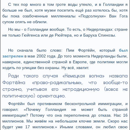
С тех пор много в том гроте воды утекло, и в Голландии я
больше не был, хотя музеи посетить ещё раз хотелось бы, хотя
бы пока озабоченные миллениалы «Подсолнухи» Ван Гога
супом опять не облили.
Но мы - о Голландии вообще. То есть, о Нидерландах: стране
не только Гюйгенса или де Рюйтера, но и Баруха Спинозы.
Но сначала было слово: Пим Фортёйн, который
был
застрелен
в мае 2002 года. До того момента Нидерланды были,
наверное, единственной страной в Европе, где политики могли
ходить по улицам без охраны. Ну всё, хватит.
Ради такого случая «Немецкая волна» назвала
Фортёйна «право-радикальным», что вообще-то
странно, учитывая его нетрадиционную (вовсе не
политическую) ориентацию.
Фортёйн был противником бесконтрольной иммиграции, и
говорил: «Почему Голландия не может быть страной
иммиграции? Потому что она переполнена до отказа. Нас 16
миллионов. Мы живём на небольшом клочке земли. Скоро нас
будет уже 17 миллионов.» Иными словами, он любил свою