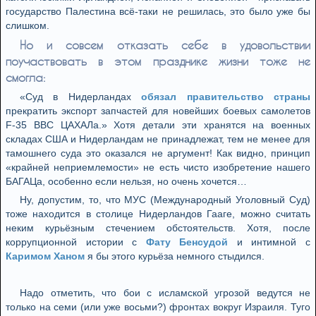
государство Палестина всё-таки не решилась, это было уже бы
слишком.
Но и совсем отказать себе в удовольствии
поучаствовать в этом празднике жизни тоже не
смогла:
«Суд в Нидерландах
обязал правительство страны
прекратить экспорт запчастей для новейших боевых самолетов
F-35 ВВС ЦАХАЛа.» Хотя детали эти хранятся на военных
складах США и Нидерландам не принадлежат, тем не менее для
тамошнего суда это оказался не аргумент! Как видно, принцип
«крайней неприемлемости» не есть чисто изобретение нашего
БАГАЦа, особенно если нельзя, но очень хочется…
Ну, допустим, то, что МУС (Международный Уголовный Суд)
тоже находится в столице Нидерландов Гааге, можно считать
неким курьёзным стечением обстоятельств. Хотя, после
коррупционной истории с
Фату Бенсудой
и интимной с
Каримом Ханом
я бы этого курьёза немного стыдился.
Надо отметить, что бои с исламской угрозой ведутся не
только на семи (или уже восьми?) фронтах вокруг Израиля. Туго