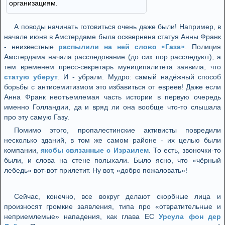
организациям.
А поводы начинать готовиться очень даже были! Например, в
начале июня в Амстердаме была осквернена статуя Анны Франк
- неизвестные
распылили на ней слово «Газа»
. Полиция
Амстердама начала расследование (до сих пор расследуют), а
тем временем пресс-секретарь муниципалитета заявила, что
статую уберут
. И - убрали. Мудро: самый надёжный способ
борьбы с антисемитизмом это избавиться от евреев! Даже если
Анна Франк неотъемлемая часть истории в первую очередь
именно Голландии, да и вряд ли она вообще что-то слышала
про эту самую Газу.
Помимо этого, пропалестинские активисты повредили
несколько зданий, в том же самом районе - их целью были
компании,
якобы связанные с Израилем
. То есть, звоночки-то
были, и слова на стене полыхали. Было ясно, что «чёрный
лебедь» вот-вот прилетит. Ну вот, «добро пожаловать»!
Сейчас, конечно, все вокруг делают скорбные лица и
произносят громкие заявления, типа про «отвратительные и
неприемлемые» нападения, как глава ЕС
Урсула фон дер