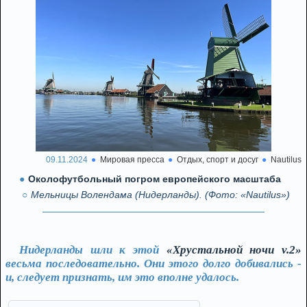
09.11.2024
Мировая пресса
Отдых, спорт и досуг
Nautilus
Околофутбольный погром европейского масштаба
Мельницы Волендама (Нидерланды). (Фото: «Nautilus»)
Нидерланды шли к этой
«Хрустальной ночи v.2»
весьма последовательно. Они этого долго добивались -
и, следует признать, им это вполне удалось.