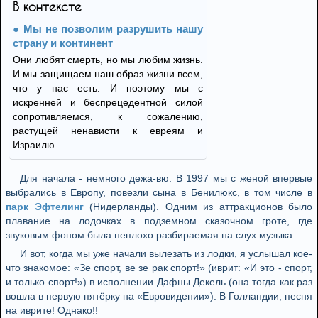
В контексте
Мы не позволим разрушить нашу
страну и континент
Они любят смерть, но мы любим жизнь.
И мы защищаем наш образ жизни всем,
что у нас есть. И поэтому мы с
искренней и беспрецедентной силой
сопротивляемся, к сожалению,
растущей ненависти к евреям и
Израилю.
Для начала - немного дежа-вю. В 1997 мы с женой впервые
выбрались в Европу, повезли сына в Бенилюкс, в том числе в
парк Эфтелинг
(Нидерланды). Одним из аттракционов было
плавание на лодочках в подземном сказочном гроте, где
звуковым фоном была неплохо разбираемая на слух музыка.
И вот, когда мы уже начали вылезать из лодки, я услышал кое-
что знакомое: «Зе спорт, ве зе рак спорт!» (иврит: «И это - спорт,
и только спорт!») в исполнении Дафны Декель (она тогда как раз
вошла в первую пятёрку на «Евровидении»). В Голландии, песня
на иврите! Однако!!