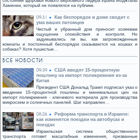
состоянии здоровья нового Верховного лидера Ирана Моджтабы
Хаменеи, который не появлялся на публике.
Как беспорядок в доме сводит с
09:31
ума ваших питомцев
Чистый и убранный дом приносит хозяевам
ощущение спокойствия и контроля. Но
задумывались ли вы, как загроможденные
комнаты и постоянный беспорядок сказываются на кошках и
собаках? Хотя пушистые…
ВСЕ НОВОСТИ
США вводят 15-процентную
09:39
пошлину на импорт поликремния из-за
Китая
Президент США Дональд Трамп подписал указ о
введении 15-процентной пошлины и минимальных цен на
импорт поликремния - ключевого материала для производства
микросхем и солнечных панелей. Шаг направлен…
Реформа транспорта в Израиле:
08:26
как изменятся поездки на автобусах и
поездах
Израильская система общественного
транспорта готовит масштабные изменения, призванные