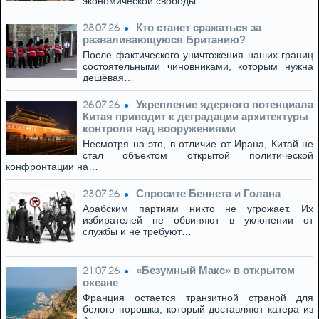
экономической свободы. …
Кто станет сражаться за
28.07.26
разваливающуюся Британию?
После фактического уничтожения наших границ
состоятельными чиновниками, которым нужна
дешёвая…
Укрепление ядерного потенциала
26.07.26
Китая приводит к деградации архитектуры
контроля над вооружениями
Несмотря на это, в отличие от Ирана, Китай не
стал объектом открытой политической
конфронтации на…
Спросите Беннета и Голана
23.07.26
Арабским партиям никто не угрожает. Их
избирателей не обвиняют в уклонении от
службы и не требуют…
«Безумный Макс» в открытом
21.07.26
океане
Франция остается транзитной страной для
белого порошка, который доставляют катера из