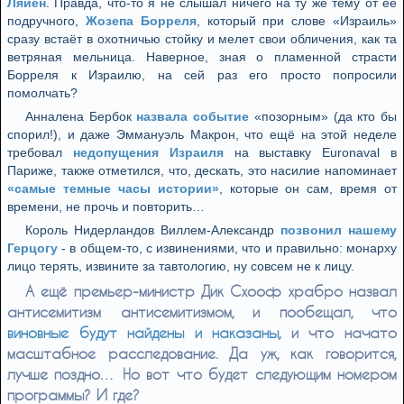
Ляйен
. Правда, что-то я не слышал ничего на ту же тему от её
подручного,
Жозепа Борреля
, который при слове «Израиль»
сразу встаёт в охотничью стойку и мелет свои обличения, как та
ветряная мельница. Наверное, зная о пламенной страсти
Борреля к Израилю, на сей раз его просто попросили
помолчать?
Анналена Бербок
назвала событие
«позорным» (да кто бы
спорил!), и даже Эммануэль Макрон, что ещё на этой неделе
требовал
недопущения Израиля
на выставку Euronaval в
Париже, также отметился, что, дескать, это насилие напоминает
«самые темные часы истории»
, которые он сам, время от
времени, не прочь и повторить…
Король Нидерландов Виллем-Александр
позвонил нашему
Герцогу
- в общем-то, с извинениями, что и правильно: монарху
лицо терять, извините за тавтологию, ну совсем не к лицу.
А ещё премьер-министр Дик Схооф храбро назвал
антисемитизм антисемитизмом, и пообещал, что
виновные будут найдены и наказаны
, и что начато
масштабное расследование. Да уж, как говорится,
лучше поздно… Но вот что будет следующим номером
программы? И где?