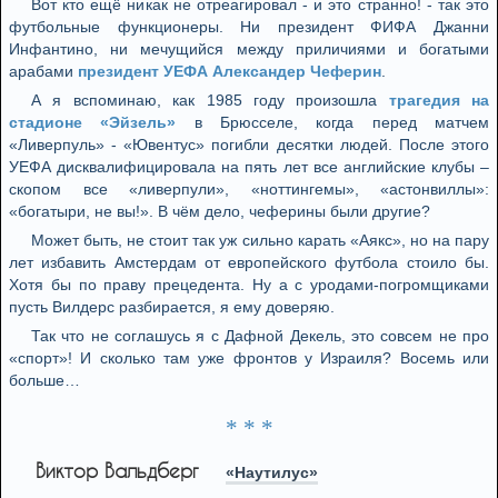
Вот кто ещё никак не отреагировал - и это странно! - так это
футбольные функционеры. Ни президент ФИФА Джанни
Инфантино, ни мечущийся между приличиями и богатыми
арабами
президент УЕФА Александер Чеферин
.
А я вспоминаю, как 1985 году произошла
трагедия на
стадионе «Эйзель»
в Брюсселе, когда перед матчем
«Ливерпуль» - «Ювентус» погибли десятки людей. После этого
УЕФА дисквалифицировала на пять лет все английские клубы –
скопом все «ливерпули», «ноттингемы», «астонвиллы»:
«богатыри, не вы!». В чём дело, чеферины были другие?
Может быть, не стоит так уж сильно карать «Аякс», но на пару
лет избавить Амстердам от европейского футбола стоило бы.
Хотя бы по праву прецедента. Ну а с уродами-погромщиками
пусть Вилдерс разбирается, я ему доверяю.
Так что не соглашусь я с Дафной Декель, это совсем не про
«спорт»! И сколько там уже фронтов у Израиля? Восемь или
больше…
* * *
Виктор Вальдберг
«Наутилус»