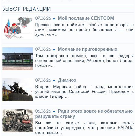
ВЫБОР РЕДАКЦИИ
Моё послание CENTCOM
07.08.26
Прежде всего поймите: любые переговоры с
этим режимом не просто бесполезны — они
хуже, чем…
Молчание приговоренных
07.08.26
Там прекрасно помнят, как те же лидеры
сегодняшней оппозиции, Айзенкот, Бенет, Лапид,
Голан и…
Диагноз
07.08.26
Вторая Мировая война - плод многолетних
усилий именно Советской России. Приходом к
власти Гитлер,…
Ради этого вовсе не обязательно
06.08.26
разрушать страну
Вы же те самые люди, которые столь
настойчиво утверждают, что решения БАГАЦа
стоят выше…