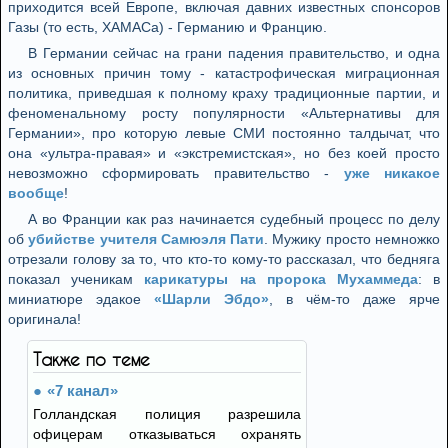
приходится всей Европе, включая давних известных спонсоров
Газы (то есть, ХАМАСа) - Германию и Францию.
В Германии сейчас на грани падения правительство, и одна
из основных причин тому - катастрофическая миграционная
политика, приведшая к полному краху традиционные партии, и
феноменальному росту популярности «Альтернативы для
Германии», про которую левые СМИ постоянно талдычат, что
она «ультра-правая» и «экстремистская», но без коей просто
невозможно сформировать правительство -
уже никакое
вообще
!
А во Франции как раз начинается судебный процесс по делу
об
убийстве учителя Самюэля Пати
. Мужику просто немножко
отрезали голову за то, что кто-то кому-то рассказал, что бедняга
показал ученикам
карикатуры на пророка Мухаммеда
: в
миниатюре эдакое
«Шарли Эбдо»
, в чём-то даже ярче
оригинала!
Также по теме
«7 канал»
Голландская полиция разрешила
офицерам отказываться охранять