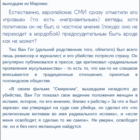
выходцем из Марокко.
Естественно, европейские СМИ сразу отметили его
«правые» (то есть «неправильные») взгляды, хотя
политиком он не был, а частное мнение (покуда оно не
переходит в мордобой) предосудительным быть вроде
как не может?
Тео Ван Гог (дальний родственник того, облитого) был всего
лишь режиссер и журналист, и его убийство потрясло страну. Он
регулярно публиковался в прессе, где критиковал «радикальные
проявления мусульманства» - то есть то, что как-то не слишком
вписывается в традиционные отношения, принятые в
голландском обществе.
«В своем фильме “Смирение”, вышедшем незадолго до
убийства, Ван Гог показал свое видение положения женщин в
исламе, которое, по его мнению, близко к рабству.» За что и был
зарезан: как утверждал на суде сам убийца, он сделал это «по
религиозным мотивам во имя радикального ислама», и «если
меня освободят, я сделаю то же самое». Не уверен, освободят
ли, но и без него желающие найдутся.