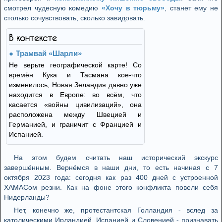
смотрел чудесную комедию
«Хочу в тюрьму»
, станет ему не
столько сочувствовать, сколько завидовать.
В контексте
Трамвай «Шарли»
Не верьте географической карте! Со
времён Кука и Тасмана кое-что
изменилось, Новая Зеландия давно уже
находится в Европе: во всём, что
касается «войны цивилизаций», она
расположена между Швецией и
Германией, и граничит с Францией и
Испанией.
На этом будем считать наш исторический экскурс
завершённым. Вернёмся в наши дни, то есть начиная с 7
октября 2023 года: сегодня как раз 400 дней с устроенной
ХАМАСом резни. Как на фоне этого конфликта повели себя
Нидерланды?
Нет, конечно же, протестантская Голландия - вслед за
католическими Ирландией, Испанией и Словенией - признавать