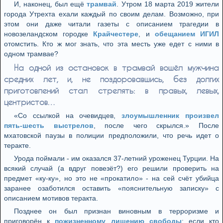
И, наконец, был ещё
трамвай
. Утром 18 марта 2019 жители
города Утрехта ехали каждый по своим делам. Возможно, при
этом они даже читали газеты с описанием трагедии в
новозеландском городке
Крайчестере
, и
обещанием ИГИЛ
отомстить. Кто ж мог знать, что эта месть уже едет с ними в
одном трамвае?
На одной из остановок в трамвай вошёл мужчина
средних лет, и, не поздоровавшись, без долгих
приготовлений стал стрелять: в правых, левых,
центристов…
«Со ссылкой на очевидцев,
злоумышленник произвел
пять-шесть выстрелов
, после чего скрылся.» После
мхатовской паузы в полиции предположили, что речь идет о
теракте.
Урода поймали - им оказался 37-летний уроженец Турции. На
всякий случай (а вдруг повезёт?) его решили проверить на
предмет «ку-ку», но это не «прокатило» - на сей счёт убийца
заранее озаботился оставить «пояснительную записку» с
описанием мотивов теракта.
Позднее он был признан виновным в терроризме и
приговорён к
пожизненному лишению свободы
: если кто