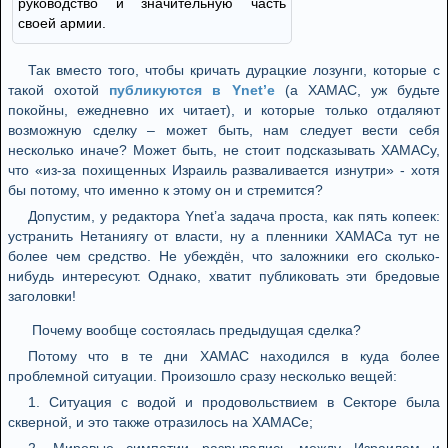
руководство и значительную часть
своей армии.
Так вместо того, чтобы кричать дурацкие лозунги, которые с
такой охотой
публикуются в Ynet’е
(а ХАМАС, уж будьте
покойны, ежедневно их читает), и которые только отдаляют
возможную сделку – может быть, нам следует вести себя
несколько иначе? Может быть, не стоит подсказывать ХАМАСу,
что «из-за похищенных Израиль разваливается изнутри» - хотя
бы потому, что именно к этому он и стремится?
Допустим, у редактора Ynet’а задача проста, как пять копеек:
устранить Нетаниягу от власти, ну а пленники ХАМАСа тут не
более чем средство. Не убеждён, что заложники его сколько-
нибудь интересуют. Однако, хватит публиковать эти бредовые
заголовки!
Почему вообще состоялась предыдущая сделка?
Потому что в те дни ХАМАС находился в куда более
проблемной ситуации. Произошло сразу несколько вещей:
1. Ситуация с водой и продовольствием в Секторе была
скверной, и это также отразилось на ХАМАСе;