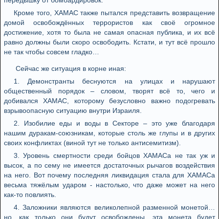
передышку от бомбардировок.
Кроме того, ХАМАС также пытался представить возвращение
домой освобождённых террористов как своё огромное
достижение, хотя то была не самая опасная публика, и их всё
равно должны были скоро освободить. Кстати, и тут всё прошло
не так чтобы совсем гладко…
Сейчас же ситуация в корне иная:
1. Демонстранты беснуются на улицах и нарушают
общественный порядок – словом, творят всё то, чего и
добивался ХАМАС, которому безусловно важно подогревать
взрывоопасную ситуацию внутри Израиля.
2. Изобилие еды и воды в Секторе – это уже благодаря
нашим дуракам-союзникам, которые столь же глупы и в других
своих конфликтах (виной тут не только антисемитизм).
3. Уровень смертности среди бойцов ХАМАСа не так уж и
высок, а по сему не имеется достаточных рычагов воздействия
на него. Вот почему последняя ликвидация стала для ХАМАСа
весьма тяжёлым ударом - настолько, что даже может на него
как-то повлиять.
4. Заложники являются великолепной разменной монетой…
но, как только они будут освобождены, эта монета будет