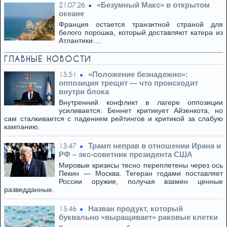
«Безумный Макс» в открытом
21.07.26
океане
Франция остается транзитной страной для
белого порошка, который доставляют катера из
Атлантики.…
ГЛАВНЫЕ НОВОСТИ
«Положение безнадежно»:
13:51
оппозиция трещит — что происходит
внутри блока
Внутренний конфликт в лагере оппозиции
усиливается: Беннет критикует Айзенкота, но
сам сталкивается с падением рейтингов и критикой за слабую
кампанию.
Трамп неправ в отношении Ирана и
13:47
РФ – экс-советник президента США
Мировые кризисы тесно переплетены через ось
Пекин — Москва. Тегеран годами поставляет
России оружие, получая взамен ценные
разведданные.
Назван продукт, который
13:46
буквально «выращивает» раковые клетки