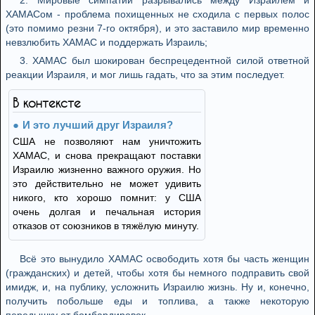
2. Мировые симпатии разрывались между Израилем и
ХАМАСом - проблема похищенных не сходила с первых полос
(это помимо резни 7-го октября), и это заставило мир временно
невзлюбить ХАМАС и поддержать Израиль;
3. ХАМАС был шокирован беспрецедентной силой ответной
реакции Израиля, и мог лишь гадать, что за этим последует.
В контексте
И это лучший друг Израиля?
США не позволяют нам уничтожить
ХАМАС, и снова прекращают поставки
Израилю жизненно важного оружия. Но
это действительно не может удивить
никого, кто хорошо помнит: у США
очень долгая и печальная история
отказов от союзников в тяжёлую минуту.
Всё это вынудило ХАМАС освободить хотя бы часть женщин
(гражданских) и детей, чтобы хотя бы немного подправить свой
имидж, и, на публику, усложнить Израилю жизнь. Ну и, конечно,
получить побольше еды и топлива, а также некоторую