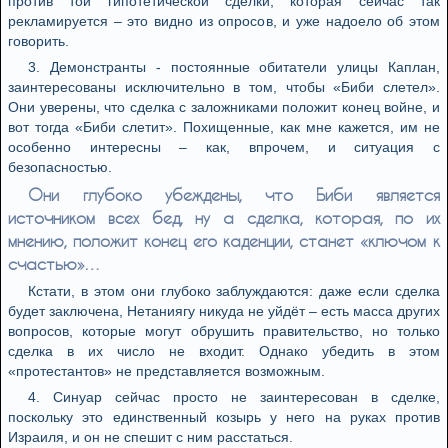
против той гипотетической сделки, которая сейчас так
рекламируется – это видно из опросов, и уже надоело об этом
говорить.
3. Демонстранты - постоянные обитатели улицы Каплан,
заинтересованы исключительно в том, чтобы «Биби слетел».
Они уверены, что сделка с заложниками положит конец войне, и
вот тогда «Биби слетит». Похищенные, как мне кажется, им не
особенно интересны – как, впрочем, и ситуация с
безопасностью.
Они глубоко убеждены, что Биби является
источником всех бед, ну а сделка, которая, по их
мнению, положит конец его каденции, станет «ключом к
счастью»…
Кстати, в этом они глубоко заблуждаются: даже если сделка
будет заключена, Нетаниягу никуда не уйдёт – есть масса других
вопросов, которые могут обрушить правительство, но только
сделка в их число не входит. Однако убедить в этом
«протестантов» не представляется возможным.
4. Синуар сейчас просто не заинтересован в сделке,
поскольку это единственный козырь у него на руках против
Израиля, и он не спешит с ним расстаться.