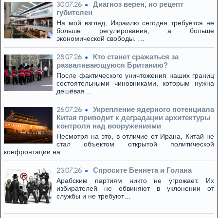
Диагноз верен, но рецепт
30.07.26
губителен
На мой взгляд, Израилю сегодня требуется не
больше регулирования, а больше
экономической свободы. …
Кто станет сражаться за
28.07.26
разваливающуюся Британию?
После фактического уничтожения наших границ
состоятельными чиновниками, которым нужна
дешёвая…
Укрепление ядерного потенциала
26.07.26
Китая приводит к деградации архитектуры
контроля над вооружениями
Несмотря на это, в отличие от Ирана, Китай не
стал объектом открытой политической
конфронтации на…
Спросите Беннета и Голана
23.07.26
Арабским партиям никто не угрожает. Их
избирателей не обвиняют в уклонении от
службы и не требуют…