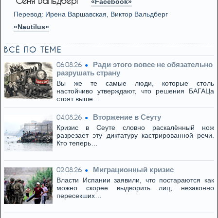
Сеня Вальдберг
«Facebook»
Перевод: Ирена Варшавская, Виктор Вальдберг
«Nautilus»
ВСЁ ПО ТЕМЕ
Ради этого вовсе не обязательно
06.08.26
разрушать страну
Вы же те самые люди, которые столь
настойчиво утверждают, что решения БАГАЦа
стоят выше…
Вторжение в Сеуту
04.08.26
Кризис в Сеуте словно раскалённый нож
разрезает эту диктатуру кастрированной речи.
Кто теперь…
Миграционный кризис
02.08.26
Власти Испании заявили, что постараются как
можно скорее выдворить лиц, незаконно
пересекших…