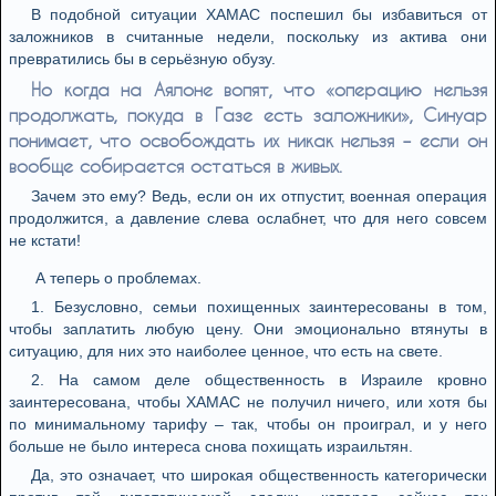
В подобной ситуации ХАМАС поспешил бы избавиться от
заложников в считанные недели, поскольку из актива они
превратились бы в серьёзную обузу.
Но когда на Аялоне вопят, что «операцию нельзя
продолжать, покуда в Газе есть заложники», Синуар
понимает, что освобождать их никак нельзя – если он
вообще собирается остаться в живых.
Зачем это ему? Ведь, если он их отпустит, военная операция
продолжится, а давление слева ослабнет, что для него совсем
не кстати!
А теперь о проблемах.
1. Безусловно, семьи похищенных заинтересованы в том,
чтобы заплатить любую цену. Они эмоционально втянуты в
ситуацию, для них это наиболее ценное, что есть на свете.
2. На самом деле общественность в Израиле кровно
заинтересована, чтобы ХАМАС не получил ничего, или хотя бы
по минимальному тарифу – так, чтобы он проиграл, и у него
больше не было интереса снова похищать израильтян.
Да, это означает, что широкая общественность категорически