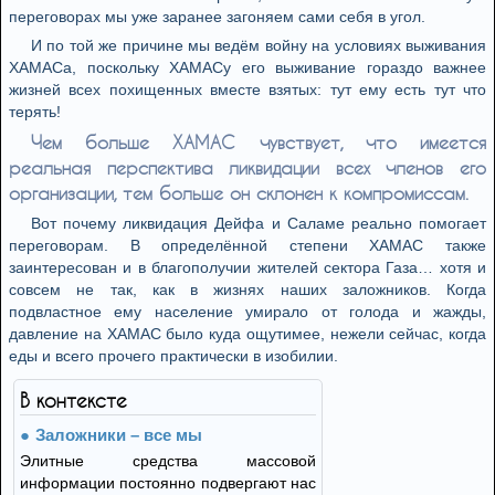
переговорах мы уже заранее загоняем сами себя в угол.
И по той же причине мы ведём войну на условиях выживания
ХАМАСа, поскольку ХАМАСу его выживание гораздо важнее
жизней всех похищенных вместе взятых: тут ему есть тут что
терять!
Чем больше ХАМАС чувствует, что имеется
реальная перспектива ликвидации всех членов его
организации, тем больше он склонен к компромиссам.
Вот почему ликвидация Дейфа и Саламе реально помогает
переговорам. В определённой степени ХАМАС также
заинтересован и в благополучии жителей сектора Газа… хотя и
совсем не так, как в жизнях наших заложников. Когда
подвластное ему население умирало от голода и жажды,
давление на ХАМАС было куда ощутимее, нежели сейчас, когда
еды и всего прочего практически в изобилии.
В контексте
Заложники – все мы
Элитные средства массовой
информации постоянно подвергают нас