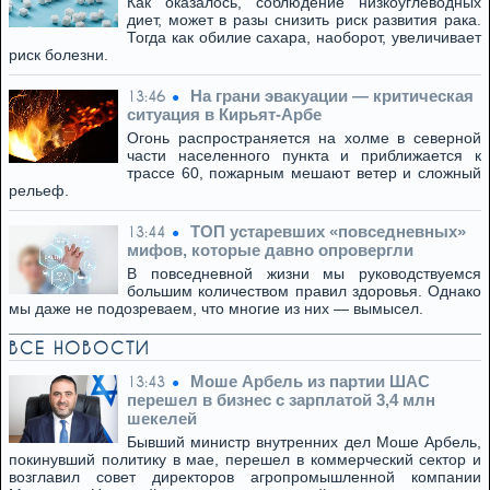
Как оказалось, соблюдение низкоуглеводных
диет, может в разы снизить риск развития рака.
Тогда как обилие сахара, наоборот, увеличивает
риск болезни.
На грани эвакуации — критическая
13:46
ситуация в Кирьят-Арбе
Огонь распространяется на холме в северной
части населенного пункта и приближается к
трассе 60, пожарным мешают ветер и сложный
рельеф.
ТОП устаревших «повседневных»
13:44
мифов, которые давно опровергли
В повседневной жизни мы руководствуемся
большим количеством правил здоровья. Однако
мы даже не подозреваем, что многие из них — вымысел.
ВСЕ НОВОСТИ
Моше Арбель из партии ШАС
13:43
перешел в бизнес с зарплатой 3,4 млн
шекелей
Бывший министр внутренних дел Моше Арбель,
покинувший политику в мае, перешел в коммерческий сектор и
возглавил совет директоров агропромышленной компании