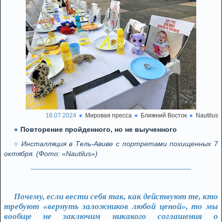
18.07.2024
Мировая пресса
Ближний Восток
Nautilus
Повторение пройденного, но не выученного
Инсталляция в Тель-Авиве с портретами похищенных 7
октября. (Фото: «Nautilus»)
Почему, если вести себя так, как действуют те, кто
требуют «вернуть заложников любой ценой», то мы
вообще не заключим никакого соглашения о