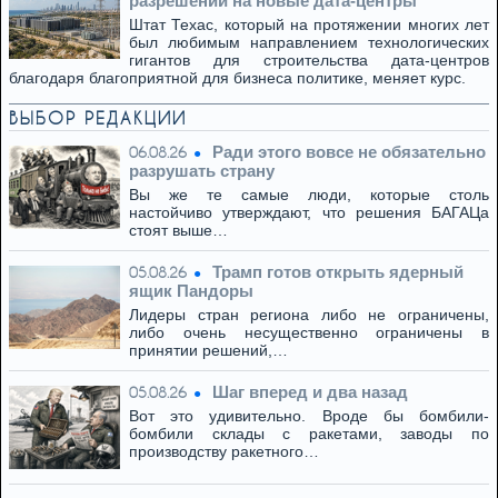
разрешений на новые дата-центры
Штат Техас, который на протяжении многих лет
был любимым направлением технологических
гигантов для строительства дата-центров
благодаря благоприятной для бизнеса политике, меняет курс.
ВЫБОР РЕДАКЦИИ
Ради этого вовсе не обязательно
06.08.26
разрушать страну
Вы же те самые люди, которые столь
настойчиво утверждают, что решения БАГАЦа
стоят выше…
Трамп готов открыть ядерный
05.08.26
ящик Пандоры
Лидеры стран региона либо не ограничены,
либо очень несущественно ограничены в
принятии решений,…
Шаг вперед и два назад
05.08.26
Вот это удивительно. Вроде бы бомбили-
бомбили склады с ракетами, заводы по
производству ракетного…