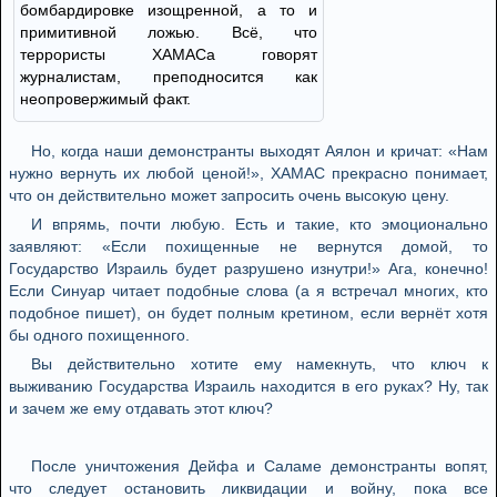
бомбардировке изощренной, а то и
примитивной ложью. Всё, что
террористы ХАМАСа говорят
журналистам, преподносится как
неопровержимый факт.
Но, когда наши демонстранты выходят Аялон и кричат: «Нам
нужно вернуть их любой ценой!», ХАМАС прекрасно понимает,
что он действительно может запросить очень высокую цену.
И впрямь, почти любую. Есть и такие, кто эмоционально
заявляют: «Если похищенные не вернутся домой, то
Государство Израиль будет разрушено изнутри!» Ага, конечно!
Если Синуар читает подобные слова (а я встречал многих, кто
подобное пишет), он будет полным кретином, если вернёт хотя
бы одного похищенного.
Вы действительно хотите ему намекнуть, что ключ к
выживанию Государства Израиль находится в его руках? Ну, так
и зачем же ему отдавать этот ключ?
После уничтожения Дейфа и Саламе демонстранты вопят,
что следует остановить ликвидации и войну, пока все