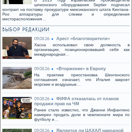
В 2019 году израильский производитель
шпионского оборудования Septier подписал
контракт на поставку прокуратуре мексиканского штата Кинтана-
Роо аппаратуры для слежки и определения
месторасположения…
ВЫБОР РЕДАКЦИИ
Арест «благотворителя»
09.08.26
Хасна использовал свою должность в
организации, позиционировавшей себя как
международная…
«Вторжение» в Европу
09.08.26
На практике приостановка Шенгенского
соглашения означает, что Италия закроет
морские и воздушные…
ФИФА отказалась от планов
09.08.26
продажи прав на ЧМ
Ранее стало известно, что Джанни Инфантино
намерен продать доли в чемпионате мира по
футболу и…
Является ли ЦАХАЛ народной
09.08.26