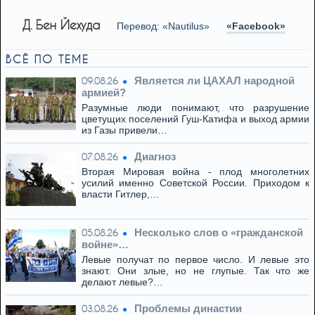
Д. Бен Йехуда
Перевод: «Nautilus»
«Facebook»
ВСЁ ПО ТЕМЕ
Является ли ЦАХАЛ народной
09.08.26
армией?
Разумные люди понимают, что разрушение
цветущих поселений Гуш-Катифа и выход армии
из Газы привели…
Диагноз
07.08.26
Вторая Мировая война - плод многолетних
усилий именно Советской России. Приходом к
власти Гитлер,…
Несколько слов о «гражданской
05.08.26
войне»…
Левые получат по первое число. И левые это
знают. Они злые, но не глупые. Так что же
делают левые?…
Проблемы династии
03.08.26