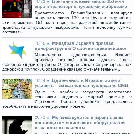
Британия вложит около 150 млн
10:23
евро в транспорт с нулевыми выбросами
Правительство Великобритании планирует
направить около 130 млн фунтов стерлингов,
или примерно 151 млн евро, на развитие автомобильного
транспорта с нулевыми выбросами. Почти половину суммы
составят…
Минздрав Израиля призвал
10:16
доноров группы O срочно сдавать кровь
Министерство здравоохранения Израиля
призвало жителей страны сдавать кровь,
особенно людей с группой O, которая считается универсальной
донорской группой. Обращение связано с «значительным…
Бдительность Израиля хотели
10:14
усыпить – сенсационная публикация СМИ
Одно из арабских государств советовало
союзникам подписать мирный договор с
Израилем. Боевые действия предлагалось
возобновить в наиболее удобный момент.
Мексика судится с израильским
09:40
поставщиком шпионского оборудования
из-за плохого качества