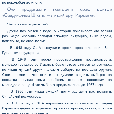
не поколебал их мнения.
Они продолжали повторять свою мантру:
«Соединенные Штаты — лучший друг Израиля».
Это и в самом деле так?
Друзья познаются в беде. А история показывает, что всякий
раз, когда Израиль попадал сложную ситуацию, США рядом,
почему-то, не оказывались.
- В 1948 году США выступили против провозглашения Бен-
Гурионом государства.
- В 1948 году, после провозглашения независимости,
молодое государство Израиль было готово взяться за оружие...
но «наш лучший друг» наложил эмбарго на поставки оружия.
Стоит помнить, что они и не думали вводить эмбарго на
поставки оружия семи арабским странам, напавшим на
молодую страну. И это эмбарго продолжалось до 1967 года.
- В 1956 году «наш лучший друг» заставил нас покинуть
Синайский полуостров.
- В 1967 году США нарушили свое обязательство перед
Израилем держать открытым Тиранский пролив, заявив, что «мы
не можем найти документ».