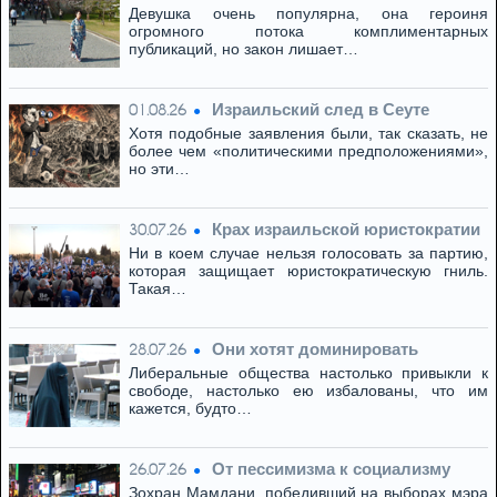
Девушка очень популярна, она героиня
огромного потока комплиментарных
публикаций, но закон лишает…
Израильский след в Сеуте
01.08.26
Хотя подобные заявления были, так сказать, не
более чем «политическими предположениями»,
но эти…
Крах израильской юристократии
30.07.26
Ни в коем случае нельзя голосовать за партию,
которая защищает юристократическую гниль.
Такая…
Они хотят доминировать
28.07.26
Либеральные общества настолько привыкли к
свободе, настолько ею избалованы, что им
кажется, будто…
От пессимизма к социализму
26.07.26
Зохран Мамдани, победивший на выборах мэра