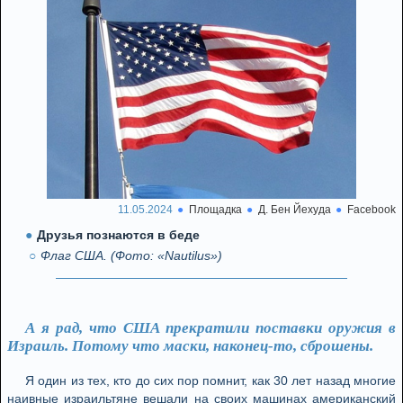
11.05.2024
Площадка
Д. Бен Йехуда
Facebook
Друзья познаются в беде
Флаг США. (Фото: «Nautilus»)
А я рад, что США прекратили поставки оружия в
Израиль. Потому что маски, наконец-то, сброшены.
Я один из тех, кто до сих пор помнит, как 30 лет назад многие
наивные израильтяне вешали на своих машинах американский