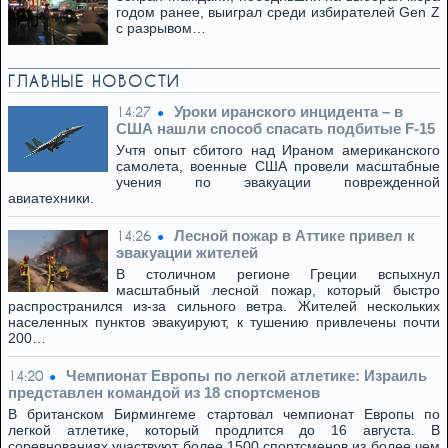
годом ранее, выиграл среди избирателей Gen Z
с разрывом…
ГЛАВНЫЕ НОВОСТИ
Уроки иранского инцидента – в
14:27
США нашли способ спасать подбитые F-15
Учтя опыт сбитого над Ираном американского
самолета, военные США провели масштабные
учения по эвакуации поврежденной
авиатехники.
Лесной пожар в Аттике привел к
14:26
эвакуации жителей
В столичном регионе Греции вспыхнул
масштабный лесной пожар, который быстро
распространился из-за сильного ветра. Жителей нескольких
населенных пунктов эвакуируют, к тушению привлечены почти
200…
Чемпионат Европы по легкой атлетике: Израиль
14:20
представлен командой из 18 спортсменов
В британском Бирмингеме стартовал чемпионат Европы по
легкой атлетике, который продлится до 16 августа. В
соревнованиях участвуют более 1500 спортсменов из более чем